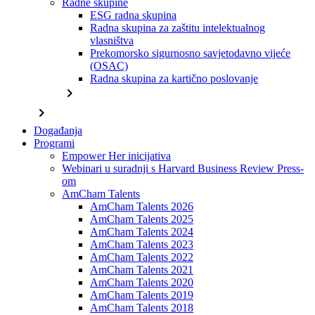
Radne skupine
ESG radna skupina
Radna skupina za zaštitu intelektualnog
vlasništva
Prekomorsko sigurnosno savjetodavno vijeće
(OSAC)
Radna skupina za kartično poslovanje
chevron_right
chevron_right
Događanja
Programi
Empower Her inicijativa
Webinari u suradnji s Harvard Business Review Press-
om
AmCham Talents
AmCham Talents 2026
AmCham Talents 2025
AmCham Talents 2024
AmCham Talents 2023
AmCham Talents 2022
AmCham Talents 2021
AmCham Talents 2020
AmCham Talents 2019
AmCham Talents 2018