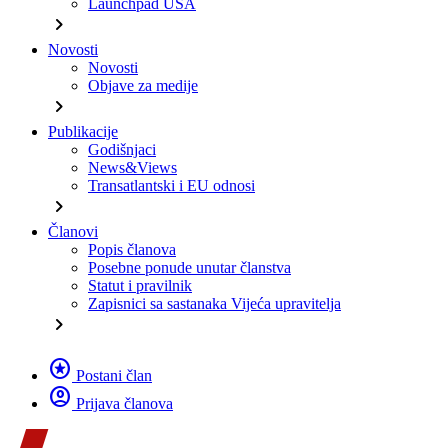
Launchpad USA
chevron_right
Novosti
Novosti
Objave za medije
chevron_right
Publikacije
Godišnjaci
News&Views
Transatlantski i EU odnosi
chevron_right
Članovi
Popis članova
Posebne ponude unutar članstva
Statut i pravilnik
Zapisnici sa sastanaka Vijeća upravitelja
chevron_right
stars
Postani član
account_circle
Prijava članova