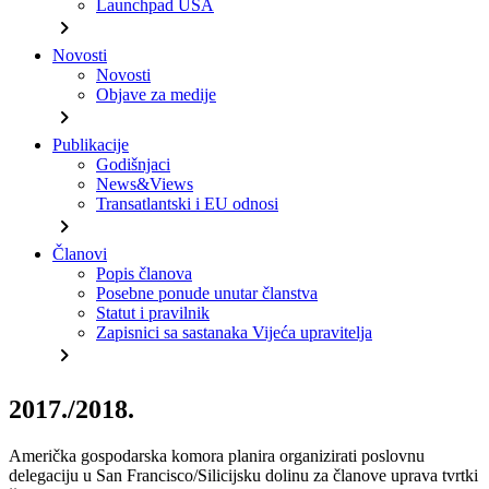
Launchpad USA
chevron_right
Novosti
Novosti
Objave za medije
chevron_right
Publikacije
Godišnjaci
News&Views
Transatlantski i EU odnosi
chevron_right
Članovi
Popis članova
Posebne ponude unutar članstva
Statut i pravilnik
Zapisnici sa sastanaka Vijeća upravitelja
chevron_right
2017./2018.
Američka gospodarska komora planira organizirati poslovnu
delegaciju u San Francisco/Silicijsku dolinu za članove uprava tvrtki