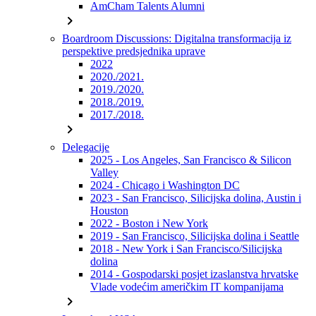
AmCham Talents Alumni
chevron_right
Boardroom Discussions: Digitalna transformacija iz
perspektive predsjednika uprave
2022
2020./2021.
2019./2020.
2018./2019.
2017./2018.
chevron_right
Delegacije
2025 - Los Angeles, San Francisco & Silicon
Valley
2024 - Chicago i Washington DC
2023 - San Francisco, Silicijska dolina, Austin i
Houston
2022 - Boston i New York
2019 - San Francisco, Silicijska dolina i Seattle
2018 - New York i San Francisco/Silicijska
dolina
2014 - Gospodarski posjet izaslanstva hrvatske
Vlade vodećim američkim IT kompanijama
chevron_right