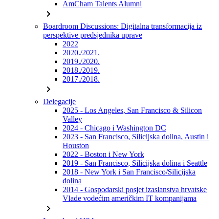
AmCham Talents Alumni
chevron_right
Boardroom Discussions: Digitalna transformacija iz
perspektive predsjednika uprave
2022
2020./2021.
2019./2020.
2018./2019.
2017./2018.
chevron_right
Delegacije
2025 - Los Angeles, San Francisco & Silicon
Valley
2024 - Chicago i Washington DC
2023 - San Francisco, Silicijska dolina, Austin i
Houston
2022 - Boston i New York
2019 - San Francisco, Silicijska dolina i Seattle
2018 - New York i San Francisco/Silicijska
dolina
2014 - Gospodarski posjet izaslanstva hrvatske
Vlade vodećim američkim IT kompanijama
chevron_right