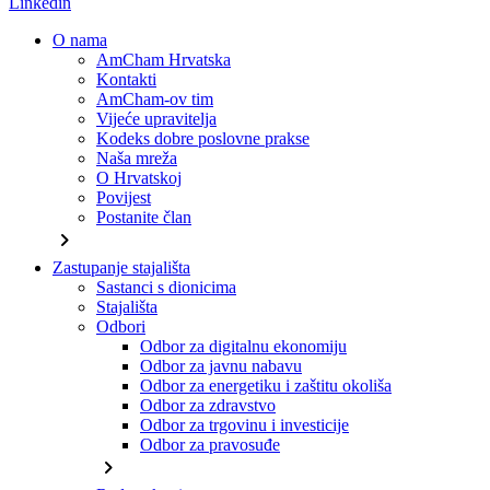
Linkedin
O nama
AmCham Hrvatska
Kontakti
AmCham-ov tim
Vijeće upravitelja
Kodeks dobre poslovne prakse
Naša mreža
O Hrvatskoj
Povijest
Postanite član
chevron_right
Zastupanje stajališta
Sastanci s dionicima
Stajališta
Odbori
Odbor za digitalnu ekonomiju
Odbor za javnu nabavu
Odbor za energetiku i zaštitu okoliša
Odbor za zdravstvo
Odbor za trgovinu i investicije
Odbor za pravosuđe
chevron_right