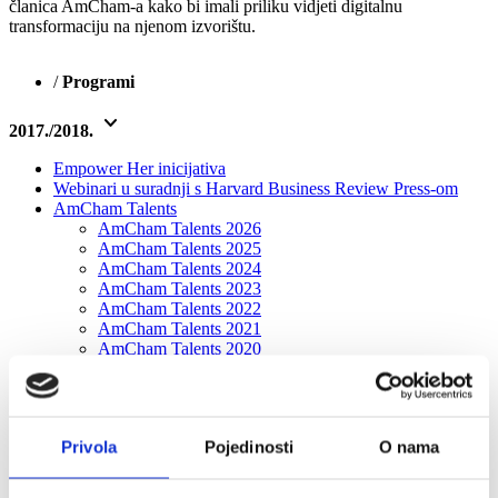
članica AmCham-a kako bi imali priliku vidjeti digitalnu
transformaciju na njenom izvorištu.
/
Programi
keyboard_arrow_down
2017./2018.
Empower Her inicijativa
Webinari u suradnji s Harvard Business Review Press-om
AmCham Talents
AmCham Talents 2026
AmCham Talents 2025
AmCham Talents 2024
AmCham Talents 2023
AmCham Talents 2022
AmCham Talents 2021
AmCham Talents 2020
AmCham Talents 2019
AmCham Talents 2018
AmCham Talents Alumni
Boardroom Discussions: Digitalna transformacija iz
Privola
Pojedinosti
O nama
perspektive predsjednika uprave
2022
2020./2021.