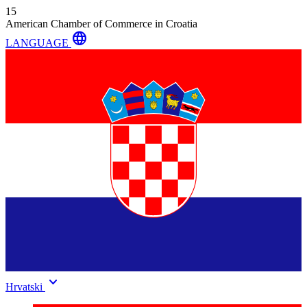
15
American Chamber of Commerce in Croatia
language
LANGUAGE
keyboard_arrow_down
Hrvatski