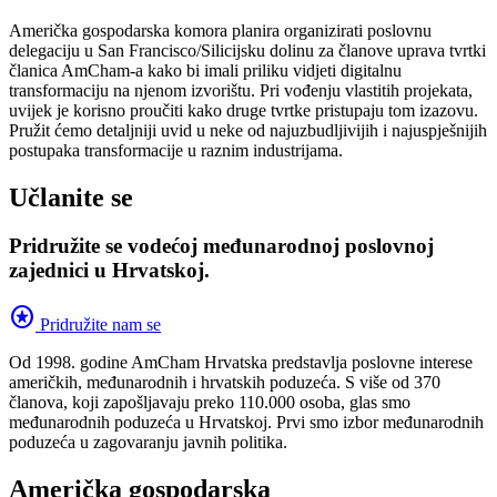
Američka gospodarska komora planira organizirati poslovnu
delegaciju u San Francisco/Silicijsku dolinu za članove uprava tvrtki
članica AmCham-a kako bi imali priliku vidjeti digitalnu
transformaciju na njenom izvorištu. Pri vođenju vlastitih projekata,
uvijek je korisno proučiti kako druge tvrtke pristupaju tom izazovu.
Pružit ćemo detaljniji uvid u neke od najuzbudljivijih i najuspješnijih
postupaka transformacije u raznim industrijama.
Učlanite se
Pridružite se vodećoj međunarodnoj poslovnoj
zajednici u Hrvatskoj.
stars
Pridružite nam se
Od 1998. godine AmCham Hrvatska predstavlja poslovne interese
američkih, međunarodnih i hrvatskih poduzeća. S više od 370
članova, koji zapošljavaju preko 110.000 osoba, glas smo
međunarodnih poduzeća u Hrvatskoj. Prvi smo izbor međunarodnih
poduzeća u zagovaranju javnih politika.
Američka gospodarska