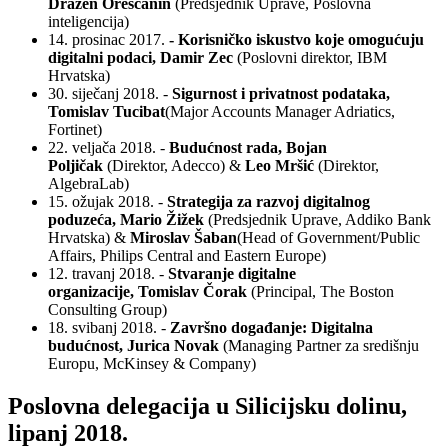
Dražen Oreščanin
(Predsjednik Uprave, Poslovna
inteligencija)
14. prosinac 2017.
- Korisničko iskustvo koje omogućuju
digitalni podaci, Damir Zec
(Poslovni direktor, IBM
Hrvatska)
30. siječanj 2018. -
Sigurnost i privatnost podataka,
Tomislav Tucibat
(Major Accounts Manager Adriatics,
Fortinet)
22. veljača 2018. -
Budućnost rada,
Bojan
Poljičak
(Direktor, Adecco) &
Leo Mršić
(Direktor,
AlgebraLab)
15. ožujak 2018. -
Strategija za razvoj digitalnog
poduzeća, Mario Žižek
(Predsjednik Uprave, Addiko Bank
Hrvatska) &
Miroslav Šaban
(Head of Government/Public
Affairs, Philips Central and Eastern Europe)
12. travanj 2018. -
Stvaranje digitalne
organizacije, Tomislav Čorak
(Principal, The Boston
Consulting Group)
18. svibanj 2018. -
Završno događanje: Digitalna
budućnost, Jurica Novak
(Managing Partner za središnju
Europu, McKinsey & Company)
Poslovna delegacija u Silicijsku dolinu,
lipanj 2018.