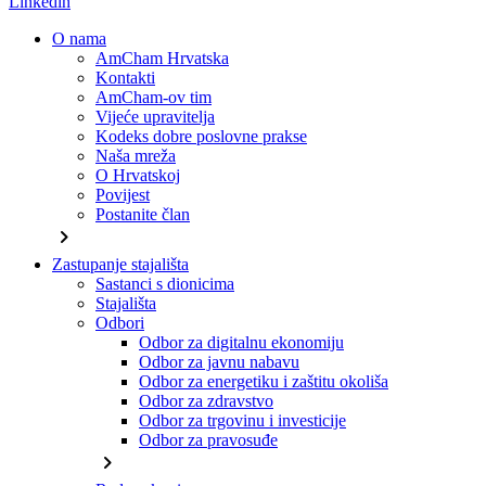
Linkedin
O nama
AmCham Hrvatska
Kontakti
AmCham-ov tim
Vijeće upravitelja
Kodeks dobre poslovne prakse
Naša mreža
O Hrvatskoj
Povijest
Postanite član
chevron_right
Zastupanje stajališta
Sastanci s dionicima
Stajališta
Odbori
Odbor za digitalnu ekonomiju
Odbor za javnu nabavu
Odbor za energetiku i zaštitu okoliša
Odbor za zdravstvo
Odbor za trgovinu i investicije
Odbor za pravosuđe
chevron_right