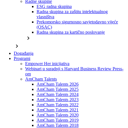
Radne skupine
ESG radna skupina
Radna skupina za zaštitu intelektualnog
vlasništva
Prekomorsko sigurnosno savjetodavno vijeće
(OSAC)
Radna skupina za kartično poslovanje
chevron_right
chevron_right
Događanja
Programi
Empower Her inicijativa
Webinari u suradnji s Harvard Business Review Press-
om
AmCham Talents
AmCham Talents 2026
AmCham Talents 2025
AmCham Talents 2024
AmCham Talents 2023
AmCham Talents 2022
AmCham Talents 2021
AmCham Talents 2020
AmCham Talents 2019
AmCham Talents 2018