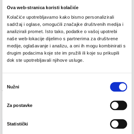
2019./2020.
Ova web-stranica koristi kolačiće
2018./2019.
2017./2018.
Kolačiće upotrebljavamo kako bismo personalizirali
Delegacije
sadržaj i oglase, omogućili značajke društvenih medija i
2025 - Los Angeles, San Francisco & Silicon Valley
2024 - Chicago i Washington DC
analizirali promet. Isto tako, podatke o vašoj upotrebi
2023 - San Francisco, Silicijska dolina, Austin i
naše web-lokacije dijelimo s partnerima za društvene
Houston
medije, oglašavanje i analizu, a oni ih mogu kombinirati s
2022 - Boston i New York
2019 - San Francisco, Silicijska dolina i Seattle
drugim podacima koje ste im pružili ili koje su prikupili
2018 - New York i San Francisco/Silicijska dolina
dok ste upotrebljavali njihove usluge.
2014 - Gospodarski posjet izaslanstva hrvatske Vlade
vodećim američkim IT kompanijama
Launchpad USA
Odabir
Velika nam je čast najaviti novu seriju događanja koja počinje ove
Nužni
pristanka
jeseni.
SHARE
Za postavke
Statistički