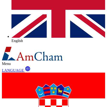
English
Menu
language
LANGUAGE