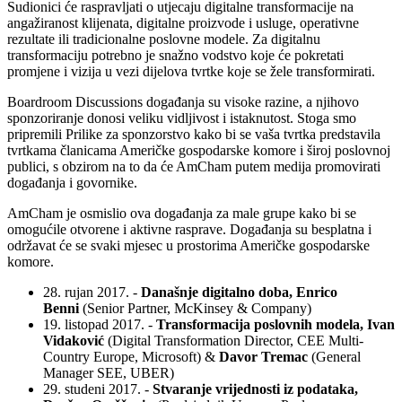
Sudionici će raspravljati o utjecaju digitalne transformacije na
angažiranost klijenata, digitalne proizvode i usluge, operativne
rezultate ili tradicionalne poslovne modele. Za digitalnu
transformaciju potrebno je snažno vodstvo koje će pokretati
promjene i vizija u vezi dijelova tvrtke koje se žele transformirati.
Boardroom Discussions događanja su visoke razine, a njihovo
sponzoriranje donosi veliku vidljivost i istaknutost. Stoga smo
pripremili Prilike za sponzorstvo kako bi se vaša tvrtka predstavila
tvrtkama članicama Američke gospodarske komore i široj poslovnoj
publici, s obzirom na to da će AmCham putem medija promovirati
događanja i govornike.
AmCham je osmislio ova događanja za male grupe kako bi se
omogućile otvorene i aktivne rasprave. Događanja su besplatna i
održavat će se svaki mjesec u prostorima Američke gospodarske
komore.
28. rujan 2017. -
Današnje digitalno doba, Enrico
Benni
(Senior Partner, McKinsey & Company)
19. listopad 2017. -
Transformacija poslovnih modela, Ivan
Vidaković
(Digital Transformation Director, CEE Multi-
Country Europe, Microsoft) &
Davor Tremac
(General
Manager SEE, UBER)
29. studeni 2017. -
Stvaranje vrijednosti iz podataka,