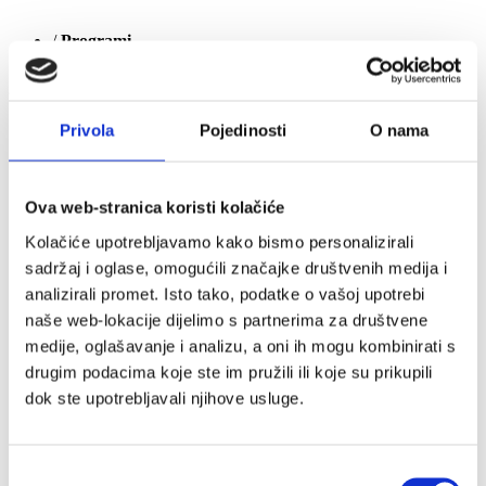
/
Programi
keyboard_arrow_down
2022 - Boston i New York
Empower Her inicijativa
Privola
Pojedinosti
O nama
Webinari u suradnji s Harvard Business Review Press-om
AmCham Talents
AmCham Talents 2026
AmCham Talents 2025
Ova web-stranica koristi kolačiće
AmCham Talents 2024
Kolačiće upotrebljavamo kako bismo personalizirali
AmCham Talents 2023
AmCham Talents 2022
sadržaj i oglase, omogućili značajke društvenih medija i
AmCham Talents 2021
analizirali promet. Isto tako, podatke o vašoj upotrebi
AmCham Talents 2020
naše web-lokacije dijelimo s partnerima za društvene
AmCham Talents 2019
AmCham Talents 2018
medije, oglašavanje i analizu, a oni ih mogu kombinirati s
AmCham Talents Alumni
drugim podacima koje ste im pružili ili koje su prikupili
Boardroom Discussions: Digitalna transformacija iz
dok ste upotrebljavali njihove usluge.
perspektive predsjednika uprave
2022
2020./2021.
2019./2020.
Odabir
2018./2019.