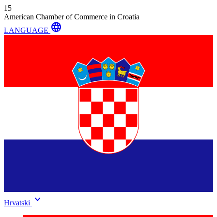
15
American Chamber of Commerce in Croatia
language
LANGUAGE
keyboard_arrow_down
Hrvatski