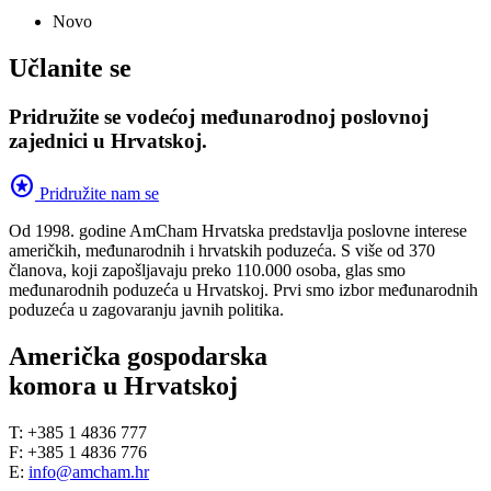
Novo
Učlanite se
Pridružite se vodećoj međunarodnoj poslovnoj
zajednici u Hrvatskoj.
stars
Pridružite nam se
Od 1998. godine AmCham Hrvatska predstavlja poslovne interese
američkih, međunarodnih i hrvatskih poduzeća. S više od 370
članova, koji zapošljavaju preko 110.000 osoba, glas smo
međunarodnih poduzeća u Hrvatskoj. Prvi smo izbor međunarodnih
poduzeća u zagovaranju javnih politika.
Američka gospodarska
komora u Hrvatskoj
T: +385 1 4836 777
F: +385 1 4836 776
E:
info@amcham.hr