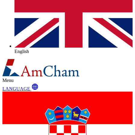
English
Menu
language
LANGUAGE