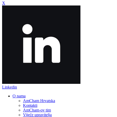
X
Linkedin
O nama
AmCham Hrvatska
Kontakti
AmCham-ov tim
Vijeće upravitelja