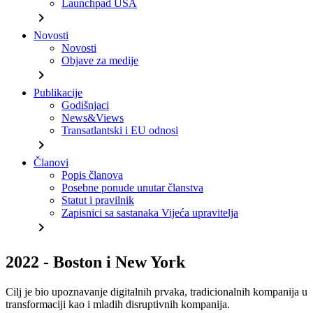
Launchpad USA
chevron_right
Novosti
Novosti
Objave za medije
chevron_right
Publikacije
Godišnjaci
News&Views
Transatlantski i EU odnosi
chevron_right
Članovi
Popis članova
Posebne ponude unutar članstva
Statut i pravilnik
Zapisnici sa sastanaka Vijeća upravitelja
chevron_right
2022 - Boston i New York
Cilj je bio upoznavanje digitalnih prvaka, tradicionalnih kompanija u
transformaciji kao i mladih disruptivnih kompanija.