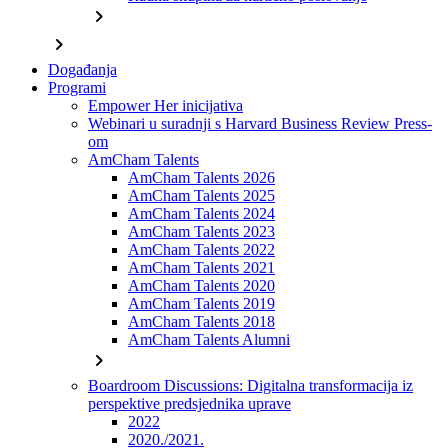
chevron_right
chevron_right
Događanja
Programi
Empower Her inicijativa
Webinari u suradnji s Harvard Business Review Press-
om
AmCham Talents
AmCham Talents 2026
AmCham Talents 2025
AmCham Talents 2024
AmCham Talents 2023
AmCham Talents 2022
AmCham Talents 2021
AmCham Talents 2020
AmCham Talents 2019
AmCham Talents 2018
AmCham Talents Alumni
chevron_right
Boardroom Discussions: Digitalna transformacija iz
perspektive predsjednika uprave
2022
2020./2021.