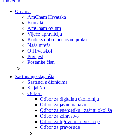
Linkedin
O nama
AmCham Hrvatska
Kontakti
AmCham-ov tim
Vijeće upravitelja
Kodeks dobre poslovne prakse
Naša mreža
O Hrvatskoj
Povijest
Postanite član
chevron_right
Zastupanje stajališta
Sastanci s dionicima
Stajališta
Odbori
Odbor za digitalnu ekonomiju
Odbor za javnu nabavu
Odbor za energetiku i zaštitu okoliša
Odbor za zdravstvo
Odbor za trgovinu i investicije
Odbor za pravosuđe
chevron_right