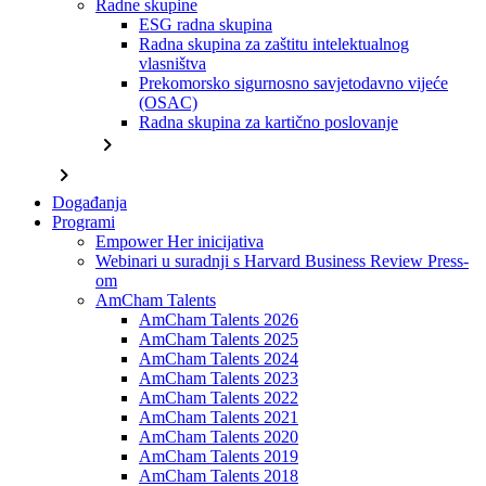
Radne skupine
ESG radna skupina
Radna skupina za zaštitu intelektualnog
vlasništva
Prekomorsko sigurnosno savjetodavno vijeće
(OSAC)
Radna skupina za kartično poslovanje
chevron_right
chevron_right
Događanja
Programi
Empower Her inicijativa
Webinari u suradnji s Harvard Business Review Press-
om
AmCham Talents
AmCham Talents 2026
AmCham Talents 2025
AmCham Talents 2024
AmCham Talents 2023
AmCham Talents 2022
AmCham Talents 2021
AmCham Talents 2020
AmCham Talents 2019
AmCham Talents 2018