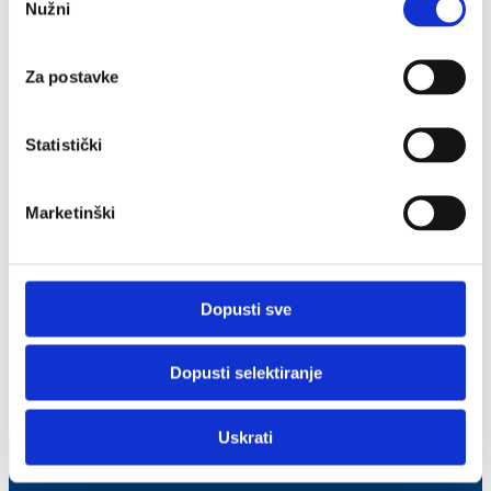
Nužni
2017./2018.
pristanka
Delegacije
2025 - Los Angeles, San Francisco & Silicon Valley
2024 - Chicago i Washington DC
Za postavke
2023 - San Francisco, Silicijska dolina, Austin i
Houston
2022 - Boston i New York
Statistički
2019 - San Francisco, Silicijska dolina i Seattle
2018 - New York i San Francisco/Silicijska dolina
2014 - Gospodarski posjet izaslanstva hrvatske Vlade
vodećim američkim IT kompanijama
Marketinški
Launchpad USA
Zbog velikog interesa i brojnih upita članova, AmCham je treći put
organizirao poslovnu delegaciju u SAD za članove uprava
kompanija članica AmCham-a kako bi mogli vidjeti digitalnu
Dopusti sve
transformaciju na njenom izvorištu.
SHARE
Dopusti selektiranje
Uskrati