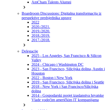
AmCham Talents Alumni
chevron_right
Boardroom Discussions: Digitalna transformacija iz
perspektive predsjednika uprave
2022
2020./2021.
2019./2020.
2018./2019.
2017./2018.
chevron_right
Delegacije
2025 - Los Angeles, San Francisco & Silicon
Valley
2024 - Chicago i Washington DC
2023 - San Francisco, Silicijska dolina, Austin i
Houston
2022 - Boston i New York
2019 - San Francisco, Silicijska dolina i Seattle
2018 - New York i San Francisco/Silicijska
dolina
2014 - Gospodarski posjet izaslanstva hrvatske
Vlade vodećim američkim IT kompanijama
chevron_right