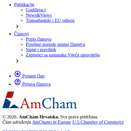
Publikacije
Godišnjaci
News&Views
Transatlantski i EU odnosi
chevron_right
Članovi
Popis članova
Posebne ponude unutar članstva
Statut i pravilnik
Zapisnici sa sastanaka Vijeća upravitelja
chevron_right
stars
Postani član
account_circle
Prijava članova
© 2026.
AmCham Hrvatska.
Sva prava pridržana.
Član udruženja
AmChams in Europe
U.S.Chamber of Commerce