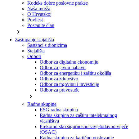
Kodeks dobre poslovne prakse
Naša mreža
O Hrvatskoj
Povijest
Postanite član
chevron_right
Zastupanje stajališta
Sastanci s dionicima
Stajališta
Odbori
Odbor za digitalnu ekonomiju
Odbor za javnu nabavu
Odbor za energetiku i zaštitu okoliša
Odbor za zdravstvo
Odbor za trgovinu i investicije
Odbor za pravosuđe
chevron_right
Radne skupine
ESG radna skupina
Radna skupina za zaštitu intelektualnog
vlasništva
Prekomorsko sigurnosno savjetodavno vijeće
(OSAC)
Radna skupina za kartično poslovanje