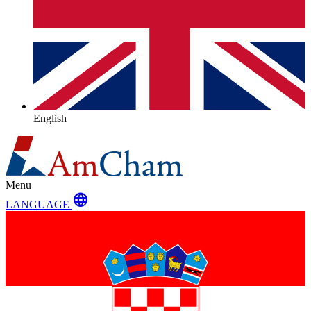
English
Menu
language
LANGUAGE