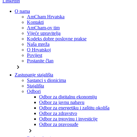
Linkedin
O nama
AmCham Hrvatska
Kontakti
AmCham-ov tim
Vijeće upravitelja
Kodeks dobre poslovne prakse
Naša mreža
O Hrvatskoj
Povijest
Postanite član
chevron_right
Zastupanje stajališta
Sastanci s dionicima
Stajališta
Odbori
Odbor za digitalnu ekonomiju
Odbor za javnu nabavu
Odbor za energetiku i zaštitu okoliša
Odbor za zdravstvo
Odbor za trgovinu i investicije
Odbor za pravosuđe
chevron_right