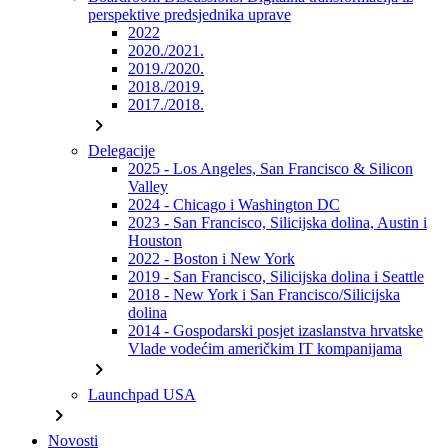
perspektive predsjednika uprave
2022
2020./2021.
2019./2020.
2018./2019.
2017./2018.
chevron_right
Delegacije
2025 - Los Angeles, San Francisco & Silicon
Valley
2024 - Chicago i Washington DC
2023 - San Francisco, Silicijska dolina, Austin i
Houston
2022 - Boston i New York
2019 - San Francisco, Silicijska dolina i Seattle
2018 - New York i San Francisco/Silicijska
dolina
2014 - Gospodarski posjet izaslanstva hrvatske
Vlade vodećim američkim IT kompanijama
chevron_right
Launchpad USA
chevron_right
Novosti