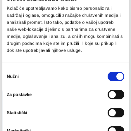
2017./2018.
Delegacije
Kolačiće upotrebljavamo kako bismo personalizirali
2025 - Los Angeles, San Francisco & Silicon Valley
sadržaj i oglase, omogućili značajke društvenih medija i
2024 - Chicago i Washington DC
analizirali promet. Isto tako, podatke o vašoj upotrebi
2023 - San Francisco, Silicijska dolina, Austin i
Houston
naše web-lokacije dijelimo s partnerima za društvene
2022 - Boston i New York
medije, oglašavanje i analizu, a oni ih mogu kombinirati s
2019 - San Francisco, Silicijska dolina i Seattle
drugim podacima koje ste im pružili ili koje su prikupili
2018 - New York i San Francisco/Silicijska dolina
2014 - Gospodarski posjet izaslanstva hrvatske Vlade
dok ste upotrebljavali njihove usluge.
vodećim američkim IT kompanijama
Launchpad USA
Odabir
SHARE
Nužni
pristanka
Za postavke
Statistički
Marketinški