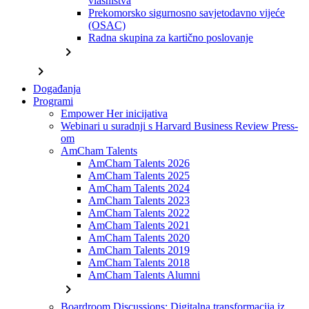
vlasništva
Prekomorsko sigurnosno savjetodavno vijeće
(OSAC)
Radna skupina za kartično poslovanje
chevron_right
chevron_right
Događanja
Programi
Empower Her inicijativa
Webinari u suradnji s Harvard Business Review Press-
om
AmCham Talents
AmCham Talents 2026
AmCham Talents 2025
AmCham Talents 2024
AmCham Talents 2023
AmCham Talents 2022
AmCham Talents 2021
AmCham Talents 2020
AmCham Talents 2019
AmCham Talents 2018
AmCham Talents Alumni
chevron_right
Boardroom Discussions: Digitalna transformacija iz