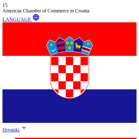
15
American Chamber of Commerce in Croatia
language
LANGUAGE
keyboard_arrow_down
Hrvatski