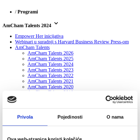
/
Programi
keyboard_arrow_down
AmCham Talents 2024
Empower Her inicijativa
Webinari u suradnji s Harvard Business Review Press-om
AmCham Talents
AmCham Talents 2026
AmCham Talents 2025
AmCham Talents 2024
AmCham Talents 2023
AmCham Talents 2022
AmCham Talents 2021
AmCham Talents 2020
AmCham Talents 2019
AmCham Talents 2018
AmCham Talents Alumni
Boardroom Discussions: Digitalna transformacija iz
perspektive predsjednika uprave
Privola
Pojedinosti
O nama
2022
2020./2021.
2019./2020.
2018./2019.
Ova web-stranica koristi kolačiće