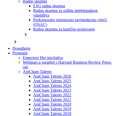
Radne skupine
ESG radna skupina
Radna skupina za zaštitu intelektualnog
vlasništva
Prekomorsko sigurnosno savjetodavno vijeće
(OSAC)
Radna skupina za kartično poslovanje
chevron_right
chevron_right
Događanja
Programi
Empower Her inicijativa
Webinari u suradnji s Harvard Business Review Press-
om
AmCham Talents
AmCham Talents 2026
AmCham Talents 2025
AmCham Talents 2024
AmCham Talents 2023
AmCham Talents 2022
AmCham Talents 2021
AmCham Talents 2020
AmCham Talents 2019
AmCham Talents 2018