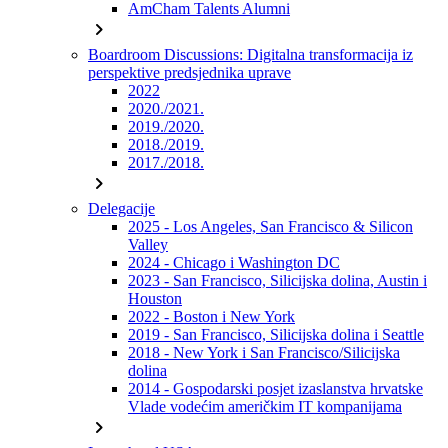
AmCham Talents Alumni
chevron_right
Boardroom Discussions: Digitalna transformacija iz
perspektive predsjednika uprave
2022
2020./2021.
2019./2020.
2018./2019.
2017./2018.
chevron_right
Delegacije
2025 - Los Angeles, San Francisco & Silicon
Valley
2024 - Chicago i Washington DC
2023 - San Francisco, Silicijska dolina, Austin i
Houston
2022 - Boston i New York
2019 - San Francisco, Silicijska dolina i Seattle
2018 - New York i San Francisco/Silicijska
dolina
2014 - Gospodarski posjet izaslanstva hrvatske
Vlade vodećim američkim IT kompanijama
chevron_right