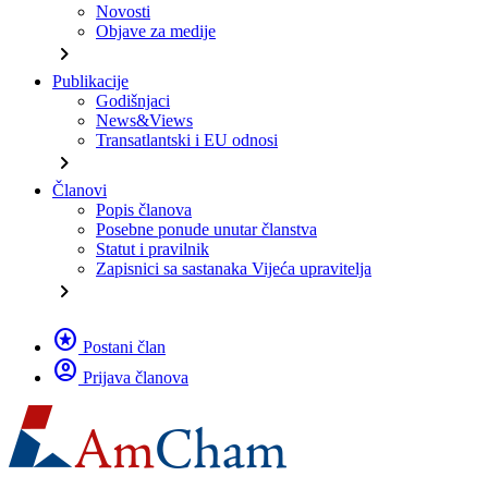
Novosti
Objave za medije
chevron_right
Publikacije
Godišnjaci
News&Views
Transatlantski i EU odnosi
chevron_right
Članovi
Popis članova
Posebne ponude unutar članstva
Statut i pravilnik
Zapisnici sa sastanaka Vijeća upravitelja
chevron_right
stars
Postani član
account_circle
Prijava članova