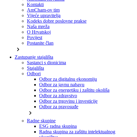
Kontakti
AmCham-ov tim
Vijeće upravitelja
Kodeks dobre poslovne prakse
Naša mreža
O Hrvatskoj
Povijest
Postanite član
chevron_right
Zastupanje stajališta
Sastanci s dionicima
Stajališta
Odbori
Odbor za digitalnu ekonomiju
Odbor za javnu nabavu
Odbor za energetiku i zaštitu okoliša
Odbor za zdravstvo
Odbor za trgovinu i investicije
Odbor za pravosuđe
chevron_right
Radne skupine
ESG radna skupina
Radna skupina za zaštitu intelektualnog