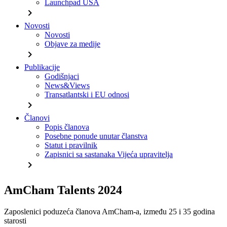
Launchpad USA
chevron_right
Novosti
Novosti
Objave za medije
chevron_right
Publikacije
Godišnjaci
News&Views
Transatlantski i EU odnosi
chevron_right
Članovi
Popis članova
Posebne ponude unutar članstva
Statut i pravilnik
Zapisnici sa sastanaka Vijeća upravitelja
chevron_right
AmCham Talents 2024
Zaposlenici poduzeća članova AmCham-a, između 25 i 35 godina
starosti