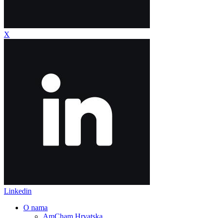
X
Linkedin
O nama
AmCham Hrvatska