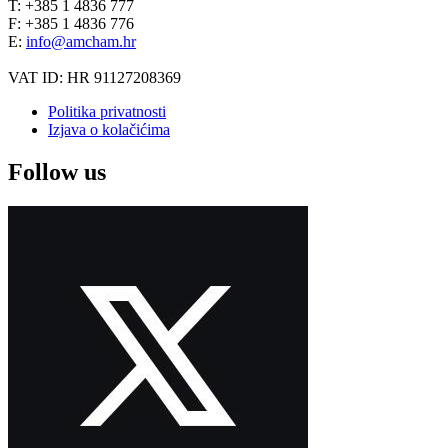
T: +385 1 4836 777
F: +385 1 4836 776
E:
info@amcham.hr
VAT ID: HR 91127208369
Politika privatnosti
Izjava o kolačićima
Follow us