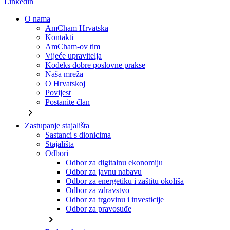
Linkedin
O nama
AmCham Hrvatska
Kontakti
AmCham-ov tim
Vijeće upravitelja
Kodeks dobre poslovne prakse
Naša mreža
O Hrvatskoj
Povijest
Postanite član
chevron_right
Zastupanje stajališta
Sastanci s dionicima
Stajališta
Odbori
Odbor za digitalnu ekonomiju
Odbor za javnu nabavu
Odbor za energetiku i zaštitu okoliša
Odbor za zdravstvo
Odbor za trgovinu i investicije
Odbor za pravosuđe
chevron_right