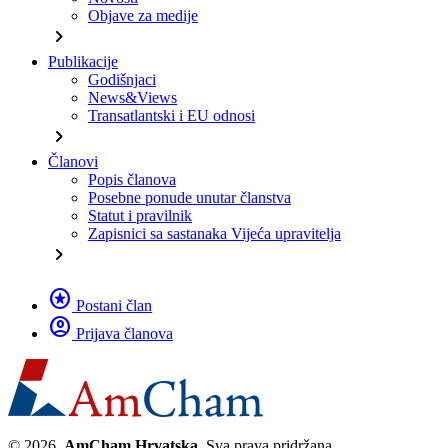
Objave za medije
chevron_right
Publikacije
Godišnjaci
News&Views
Transatlantski i EU odnosi
chevron_right
Članovi
Popis članova
Posebne ponude unutar članstva
Statut i pravilnik
Zapisnici sa sastanaka Vijeća upravitelja
chevron_right
stars
Postani član
account_circle
Prijava članova
© 2026.
AmCham Hrvatska.
Sva prava pridržana.