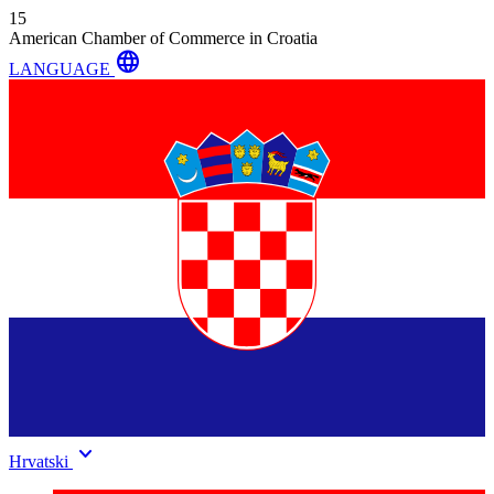
15
American Chamber of Commerce in Croatia
language
LANGUAGE
keyboard_arrow_down
Hrvatski