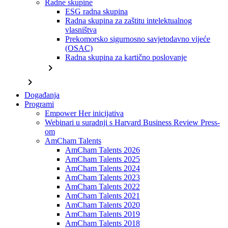
Radne skupine
ESG radna skupina
Radna skupina za zaštitu intelektualnog
vlasništva
Prekomorsko sigurnosno savjetodavno vijeće
(OSAC)
Radna skupina za kartično poslovanje
chevron_right
chevron_right
Događanja
Programi
Empower Her inicijativa
Webinari u suradnji s Harvard Business Review Press-
om
AmCham Talents
AmCham Talents 2026
AmCham Talents 2025
AmCham Talents 2024
AmCham Talents 2023
AmCham Talents 2022
AmCham Talents 2021
AmCham Talents 2020
AmCham Talents 2019
AmCham Talents 2018