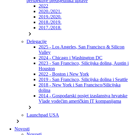
perspektive predsjednika uprave
2022
2020./2021.
2019./2020.
2018./2019.
2017./2018.
chevron_right
Delegacije
2025 - Los Angeles, San Francisco & Silicon
Valley
2024 - Chicago i Washington DC
2023 - San Francisco, Silicijska dolina, Austin i
Houston
2022 - Boston i New York
2019 - San Francisco, Silicijska dolina i Seattle
2018 - New York i San Francisco/Silicijska
dolina
2014 - Gospodarski posjet izaslanstva hrvatske
Vlade vodećim američkim IT kompanijama
chevron_right
Launchpad USA
chevron_right
Novosti
Novosti