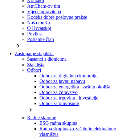
Kontakti
AmCham-ov tim
Vijeće upravitelja
Kodeks dobre poslovne prakse
Naša mreža
O Hrvatskoj
Povijest
Postanite član
chevron_right
Zastupanje stajališta
Sastanci s dionicima
Stajališta
Odbori
Odbor za digitalnu ekonomiju
Odbor za javnu nabavu
Odbor za energetiku i zaštitu okoliša
Odbor za zdravstvo
Odbor za trgovinu i investicije
Odbor za pravosuđe
chevron_right
Radne skupine
ESG radna skupina
Radna skupina za zaštitu intelektualnog
vlasništva