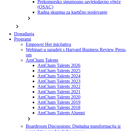
Prekomorsko sigurnosno savjetodavno vijeće
(OSAC)
Radna skupina za kartično poslovanje
chevron_right
chevron_right
Događanja
Programi
Empower Her inicijativa
Webinari u suradnji s Harvard Business Review Press-
om
AmCham Talents
AmCham Talents 2026
AmCham Talents 2025
AmCham Talents 2024
AmCham Talents 2023
AmCham Talents 2022
AmCham Talents 2021
AmCham Talents 2020
AmCham Talents 2019
AmCham Talents 2018
AmCham Talents Alumni
chevron_right
Boardroom Discussions: Digitalna transformacija iz