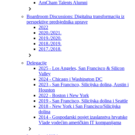
AmCham Talents Alumni
chevron_right
Boardroom Discussions: Digitalna transformacija iz
perspektive predsjednika uprave
2022
2020./2021.
2019./2020.
2018./2019.
2017./2018.
chevron_right
Delegacije
2025 - Los Angeles, San Francisco & Silicon
Valley
2024 - Chicago i Washington DC
2023 - San Francisco, Silicijska dolina, Austin i
Houston
2022 - Boston i New York
2019 - San Francisco, Silicijska dolina i Seattle
2018 - New York i San Francisco/Silicijska
dolina
2014 - Gospodarski posjet izaslanstva hrvatske
Vlade vodećim američkim IT kompanijama
chevron_right