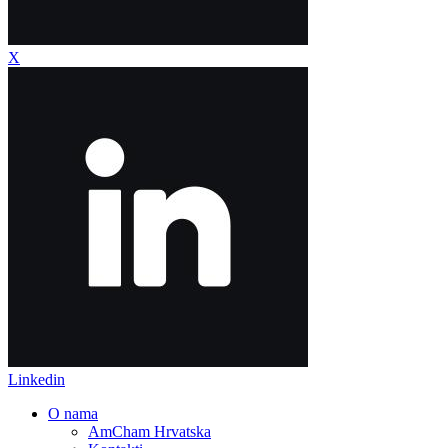
X
Linkedin
O nama
AmCham Hrvatska