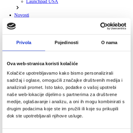
Launchpad USA
chevron_right
Novosti
Novosti
Objave za medije
chevron_right
Publikacije
Privola
Pojedinosti
O nama
Godišnjaci
News&Views
Transatlantski i EU odnosi
chevron_right
Ova web-stranica koristi kolačiće
Članovi
Kolačiće upotrebljavamo kako bismo personalizirali
Popis članova
Posebne ponude unutar članstva
sadržaj i oglase, omogućili značajke društvenih medija i
Statut i pravilnik
analizirali promet. Isto tako, podatke o vašoj upotrebi
Zapisnici sa sastanaka Vijeća upravitelja
naše web-lokacije dijelimo s partnerima za društvene
chevron_right
medije, oglašavanje i analizu, a oni ih mogu kombinirati s
drugim podacima koje ste im pružili ili koje su prikupili
Kodeks dobre poslovne prakse
dok ste upotrebljavali njihove usluge.
/
O nama