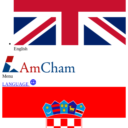
English
Menu
language
LANGUAGE