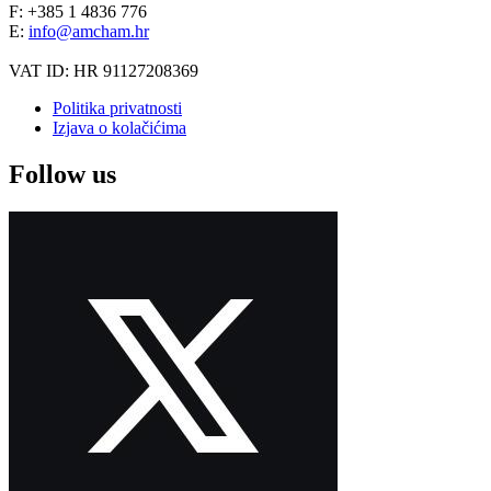
F: +385 1 4836 776
E:
info@amcham.hr
VAT ID: HR 91127208369
Politika privatnosti
Izjava o kolačićima
Follow us