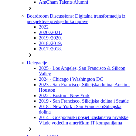
AmCham Talents Alumni
chevron_right
Boardroom Discussions: Digitalna transformacija iz
perspektive predsjednika uprave
2022
2020./2021.
2019./2020.
2018./2019.
2017./2018.
chevron_right
Delegacije
2025 - Los Angeles, San Francisco & Silicon
Valley
2024 - Chicago i Washington DC
2023 - San Francisco, Silicijska dolina, Austin i
Houston
2022 - Boston i New York
2019 - San Francisco, Silicijska dolina i Seattle
2018 - New York i San Francisco/Silicijska
dolina
2014 - Gospodarski posjet izaslanstva hrvatske
Vlade vodećim američkim IT kompanijama
chevron_right