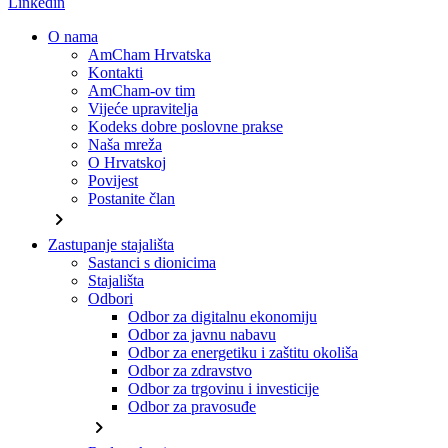
Linkedin
O nama
AmCham Hrvatska
Kontakti
AmCham-ov tim
Vijeće upravitelja
Kodeks dobre poslovne prakse
Naša mreža
O Hrvatskoj
Povijest
Postanite član
chevron_right
Zastupanje stajališta
Sastanci s dionicima
Stajališta
Odbori
Odbor za digitalnu ekonomiju
Odbor za javnu nabavu
Odbor za energetiku i zaštitu okoliša
Odbor za zdravstvo
Odbor za trgovinu i investicije
Odbor za pravosuđe
chevron_right