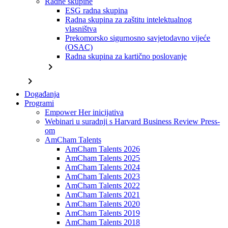
Radne skupine
ESG radna skupina
Radna skupina za zaštitu intelektualnog
vlasništva
Prekomorsko sigurnosno savjetodavno vijeće
(OSAC)
Radna skupina za kartično poslovanje
chevron_right
chevron_right
Događanja
Programi
Empower Her inicijativa
Webinari u suradnji s Harvard Business Review Press-
om
AmCham Talents
AmCham Talents 2026
AmCham Talents 2025
AmCham Talents 2024
AmCham Talents 2023
AmCham Talents 2022
AmCham Talents 2021
AmCham Talents 2020
AmCham Talents 2019
AmCham Talents 2018