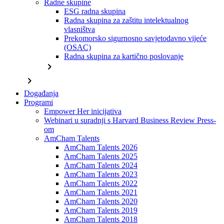
Radne skupine
ESG radna skupina
Radna skupina za zaštitu intelektualnog
vlasništva
Prekomorsko sigurnosno savjetodavno vijeće
(OSAC)
Radna skupina za kartično poslovanje
chevron_right
chevron_right
Događanja
Programi
Empower Her inicijativa
Webinari u suradnji s Harvard Business Review Press-
om
AmCham Talents
AmCham Talents 2026
AmCham Talents 2025
AmCham Talents 2024
AmCham Talents 2023
AmCham Talents 2022
AmCham Talents 2021
AmCham Talents 2020
AmCham Talents 2019
AmCham Talents 2018