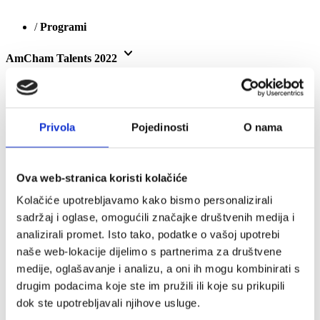
/
Programi
keyboard_arrow_down
AmCham Talents 2022
Empower Her inicijativa
Webinari u suradnji s Harvard Business Review Press-om
AmCham Talents
AmCham Talents 2026
Privola
Pojedinosti
O nama
AmCham Talents 2025
AmCham Talents 2024
AmCham Talents 2023
AmCham Talents 2022
Ova web-stranica koristi kolačiće
AmCham Talents 2021
AmCham Talents 2020
Kolačiće upotrebljavamo kako bismo personalizirali
AmCham Talents 2019
sadržaj i oglase, omogućili značajke društvenih medija i
AmCham Talents 2018
analizirali promet. Isto tako, podatke o vašoj upotrebi
AmCham Talents Alumni
Boardroom Discussions: Digitalna transformacija iz
naše web-lokacije dijelimo s partnerima za društvene
perspektive predsjednika uprave
medije, oglašavanje i analizu, a oni ih mogu kombinirati s
2022
drugim podacima koje ste im pružili ili koje su prikupili
2020./2021.
2019./2020.
dok ste upotrebljavali njihove usluge.
2018./2019.