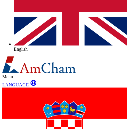
English
Menu
language
LANGUAGE