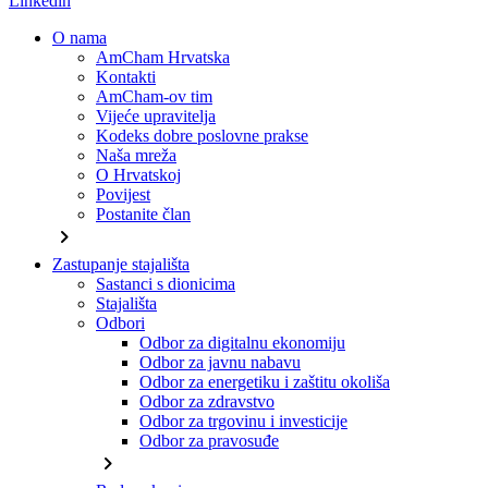
Linkedin
O nama
AmCham Hrvatska
Kontakti
AmCham-ov tim
Vijeće upravitelja
Kodeks dobre poslovne prakse
Naša mreža
O Hrvatskoj
Povijest
Postanite član
chevron_right
Zastupanje stajališta
Sastanci s dionicima
Stajališta
Odbori
Odbor za digitalnu ekonomiju
Odbor za javnu nabavu
Odbor za energetiku i zaštitu okoliša
Odbor za zdravstvo
Odbor za trgovinu i investicije
Odbor za pravosuđe
chevron_right