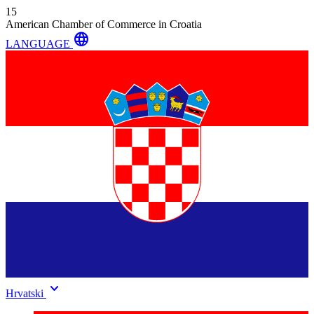
15
American Chamber of Commerce in Croatia
language
LANGUAGE
keyboard_arrow_down
Hrvatski