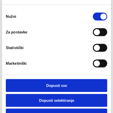
2017./2018.
Delegacije
Odabir
2025 - Los Angeles, San Francisco & Silicon Valley
2024 - Chicago i Washington DC
Nužni
pristanka
2023 - San Francisco, Silicijska dolina, Austin i
Houston
2022 - Boston i New York
Za postavke
2019 - San Francisco, Silicijska dolina i Seattle
2018 - New York i San Francisco/Silicijska dolina
2014 - Gospodarski posjet izaslanstva hrvatske Vlade
Statistički
vodećim američkim IT kompanijama
Launchpad USA
Titulu talenta godine zaslužio je Domagoj Vugrin, IBM Hrvatska
Marketinški
dok je drugo mjesto pripalo Edi Čabrijan iz Philip Morris-a Zagreb,
a treće Željki Batinić iz Erste Card Club-a
SHARE
Dopusti sve
Dopusti selektiranje