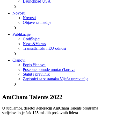
Launchpad USA
chevron_right
Novosti
Novosti
Objave za medije
chevron_right
Publikacije
Godišnjaci
News&Views
Transatlantski i EU odnosi
chevron_right
Članovi
Popis članova
Posebne ponude unutar članstva
Statut i pravilnik
Zapisnici sa sastanaka Vijeća upravitelja
chevron_right
AmCham Talents 2022
U jubilarnoj, desetoj generaciji AmCham Talents programa
sudjelovalo je čak
125
mladih poslovnih lidera.