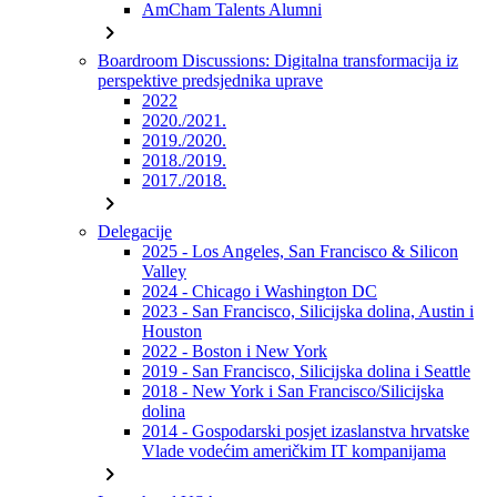
AmCham Talents Alumni
chevron_right
Boardroom Discussions: Digitalna transformacija iz
perspektive predsjednika uprave
2022
2020./2021.
2019./2020.
2018./2019.
2017./2018.
chevron_right
Delegacije
2025 - Los Angeles, San Francisco & Silicon
Valley
2024 - Chicago i Washington DC
2023 - San Francisco, Silicijska dolina, Austin i
Houston
2022 - Boston i New York
2019 - San Francisco, Silicijska dolina i Seattle
2018 - New York i San Francisco/Silicijska
dolina
2014 - Gospodarski posjet izaslanstva hrvatske
Vlade vodećim američkim IT kompanijama
chevron_right