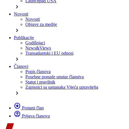
Launchpad USA
chevron_right
Novosti
Novosti
Objave za medije
chevron_right
Publikacije
Godišnjaci
News&Views
Transatlantski i EU odnosi
chevron_right
Članovi
Popis članova
Posebne ponude unutar članstva
Statut i pravilnik
Zapisnici sa sastanaka Vijeća upravitelja
chevron_right
stars
Postani član
account_circle
Prijava članova