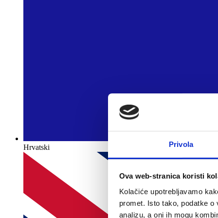
Privola
Hrvatski
Ova web-stranica koristi kol
Kolačiće upotrebljavamo kako 
promet. Isto tako, podatke o 
analizu, a oni ih mogu kombini