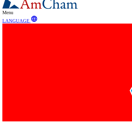
Menu
language
LANGUAGE