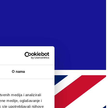
O nama
enih medija i analizirali
ene medije, oglašavanje i
k ste upotrebljavali njihove