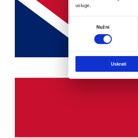
usluge.
Odabir
Nužni
pristanka
Uskrati