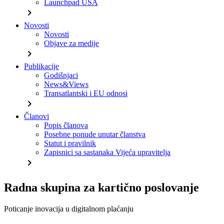
Launchpad USA
chevron_right
Novosti
Novosti
Objave za medije
chevron_right
Publikacije
Godišnjaci
News&Views
Transatlantski i EU odnosi
chevron_right
Članovi
Popis članova
Posebne ponude unutar članstva
Statut i pravilnik
Zapisnici sa sastanaka Vijeća upravitelja
chevron_right
Radna skupina za kartično poslovanje
Poticanje inovacija u digitalnom plaćanju