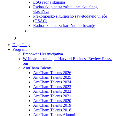
ESG radna skupina
Radna skupina za zaštitu intelektualnog
vlasništva
Prekomorsko sigurnosno savjetodavno vijeće
(OSAC)
Radna skupina za kartično poslovanje
chevron_right
chevron_right
Događanja
Programi
Empower Her inicijativa
Webinari u suradnji s Harvard Business Review Press-
om
AmCham Talents
AmCham Talents 2026
AmCham Talents 2025
AmCham Talents 2024
AmCham Talents 2023
AmCham Talents 2022
AmCham Talents 2021
AmCham Talents 2020
AmCham Talents 2019
AmCham Talents 2018
AmCham Talents Alumni