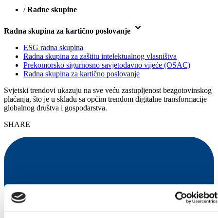
/
Radne skupine
keyboard_arrow_down
Radna skupina za kartično poslovanje
ESG radna skupina
Radna skupina za zaštitu intelektualnog vlasništva
Prekomorsko sigurnosno savjetodavno vijeće (OSAC)
Radna skupina za kartično poslovanje
Svjetski trendovi ukazuju na sve veću zastupljenost bezgotovinskog
plaćanja, što je u skladu sa općim trendom digitalne transformacije
globalnog društva i gospodarstva.
SHARE