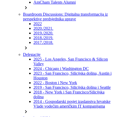
AmCham Talents Alumni
chevron_right
Boardroom Discussions: Digitalna transformacija iz
perspektive predsjednika uprave
2022
2020./2021.
2019./2020.
2018./2019.
2017./2018.
chevron_right
Delegacije
2025 - Los Angeles, San Francisco & Silicon
Valley
2024 - Chicago i Washington DC
2023 - San Francisco, Silicijska dolina, Austin i
Houston
2022 - Boston i New York
2019 - San Francisco, Silicijska dolina i Seattle
2018 - New York i San Francisco/Silicijska
dolina
2014 - Gospodarski posjet izaslanstva hrvatske
Vlade vodećim američkim IT kompanijama
chevron_right