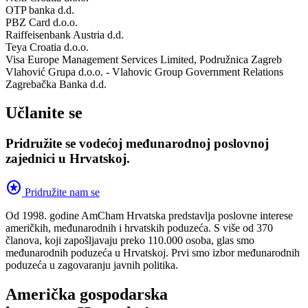
OTP banka d.d.
PBZ Card d.o.o.
Raiffeisenbank Austria d.d.
Teya Croatia d.o.o.
Visa Europe Management Services Limited, Podružnica Zagreb
Vlahović Grupa d.o.o. - Vlahovic Group Government Relations
Zagrebačka Banka d.d.
Učlanite se
Pridružite se vodećoj međunarodnoj poslovnoj
zajednici u Hrvatskoj.
stars
Pridružite nam se
Od 1998. godine AmCham Hrvatska predstavlja poslovne interese
američkih, međunarodnih i hrvatskih poduzeća. S više od 370
članova, koji zapošljavaju preko 110.000 osoba, glas smo
međunarodnih poduzeća u Hrvatskoj. Prvi smo izbor međunarodnih
poduzeća u zagovaranju javnih politika.
Američka gospodarska