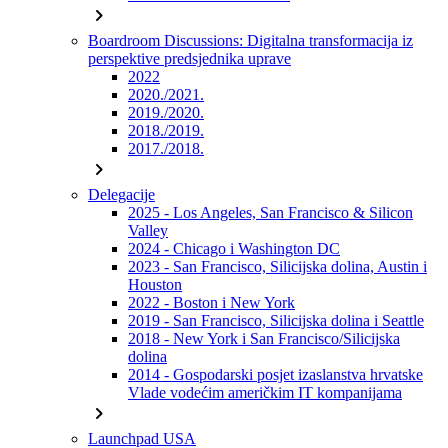
chevron_right
Boardroom Discussions: Digitalna transformacija iz
perspektive predsjednika uprave
2022
2020./2021.
2019./2020.
2018./2019.
2017./2018.
chevron_right
Delegacije
2025 - Los Angeles, San Francisco & Silicon
Valley
2024 - Chicago i Washington DC
2023 - San Francisco, Silicijska dolina, Austin i
Houston
2022 - Boston i New York
2019 - San Francisco, Silicijska dolina i Seattle
2018 - New York i San Francisco/Silicijska
dolina
2014 - Gospodarski posjet izaslanstva hrvatske
Vlade vodećim američkim IT kompanijama
chevron_right
Launchpad USA