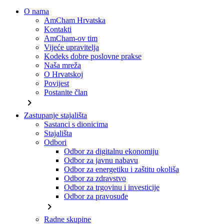
O nama
AmCham Hrvatska
Kontakti
AmCham-ov tim
Vijeće upravitelja
Kodeks dobre poslovne prakse
Naša mreža
O Hrvatskoj
Povijest
Postanite član
chevron_right
Zastupanje stajališta
Sastanci s dionicima
Stajališta
Odbori
Odbor za digitalnu ekonomiju
Odbor za javnu nabavu
Odbor za energetiku i zaštitu okoliša
Odbor za zdravstvo
Odbor za trgovinu i investicije
Odbor za pravosuđe
chevron_right
Radne skupine