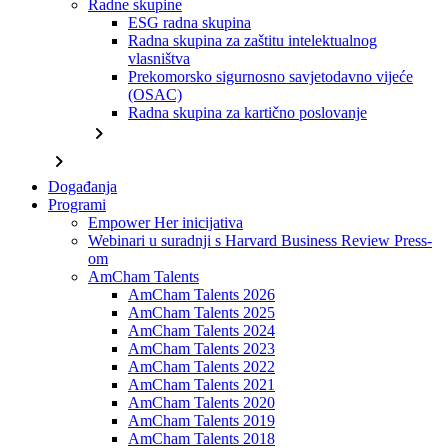
Radne skupine
ESG radna skupina
Radna skupina za zaštitu intelektualnog
vlasništva
Prekomorsko sigurnosno savjetodavno vijeće
(OSAC)
Radna skupina za kartično poslovanje
chevron_right
chevron_right
Događanja
Programi
Empower Her inicijativa
Webinari u suradnji s Harvard Business Review Press-
om
AmCham Talents
AmCham Talents 2026
AmCham Talents 2025
AmCham Talents 2024
AmCham Talents 2023
AmCham Talents 2022
AmCham Talents 2021
AmCham Talents 2020
AmCham Talents 2019
AmCham Talents 2018