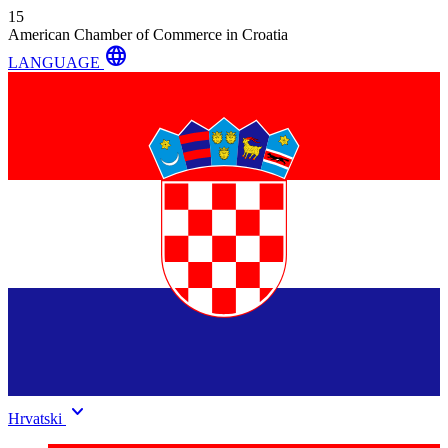
15
American Chamber of Commerce in Croatia
language
LANGUAGE
keyboard_arrow_down
Hrvatski