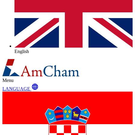
English
Menu
language
LANGUAGE