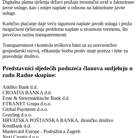
Digitalna platna rješenja državi pružaju trenutačni uvid u fakturirane
javne usluge, kao i omjer naplate u odnosu na fakturirane javne
usluge.
Kartično plaćanje daje veću sigurnost naplate javnih usluga i pruža
mogućnost rješavanja problema naplate u stvarnom vremenu, što
povećava razinu transparentnosti.
Transparentnost i kontrola troškova bitni su za uravnotežen
gospodarski razvoj, efikasniju borbu protiv utaje poreza i time za
pravednije društvo.
Predstavnici sljedećih poduzeća članova sudjeluju u
radu Radne skupine:
Addiko Bank d.d.
CROATIA BANKA d.d.
Erste & Steiermärkische Bank d.d.
ETRANET Grupa d.o.o.
Global Payments d.o.o.
Grayling d.o.o.
HRVATSKA POŠTANSKA BANKA, dioničko društvo
KentBank d.d.
Mastercard Europe - Podružnica Zagreb
Nexi Croatia d.o.o.