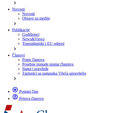
chevron_right
Novosti
Novosti
Objave za medije
chevron_right
Publikacije
Godišnjaci
News&Views
Transatlantski i EU odnosi
chevron_right
Članovi
Popis članova
Posebne ponude unutar članstva
Statut i pravilnik
Zapisnici sa sastanaka Vijeća upravitelja
chevron_right
stars
Postani član
account_circle
Prijava članova