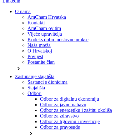
Linkedin
O nama
AmCham Hrvatska
Kontakti
AmCham-ov tim
Vijeće upravitelja
Kodeks dobre poslovne prakse
Naša mreža
O Hrvatskoj
Povijest
Postanite član
chevron_right
Zastupanje stajališta
Sastanci s dionicima
Stajališta
Odbori
Odbor za digitalnu ekonomiju
Odbor za javnu nabavu
Odbor za energetiku i zaštitu okoliša
Odbor za zdravstvo
Odbor za trgovinu i investicije
Odbor za pravosuđe
chevron_right