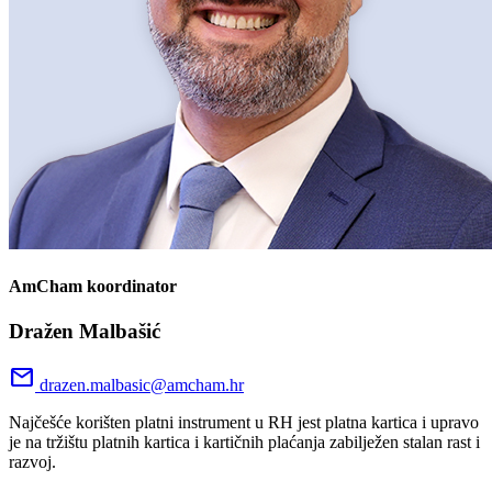
AmCham koordinator
Dražen Malbašić
mail
drazen.malbasic@amcham.hr
Najčešće korišten platni instrument u RH jest platna kartica i upravo
je na tržištu platnih kartica i kartičnih plaćanja zabilježen stalan rast i
razvoj.