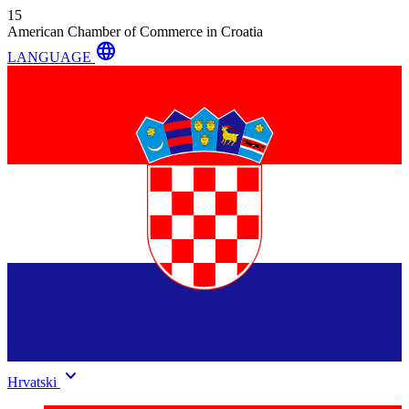
15
American Chamber of Commerce in Croatia
language
LANGUAGE
keyboard_arrow_down
Hrvatski