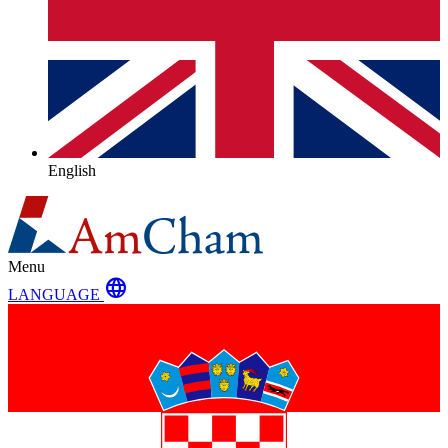
English
Menu
language
LANGUAGE