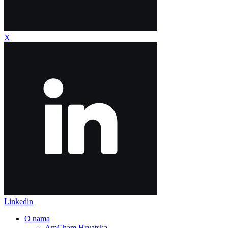
X
Linkedin
O nama
AmCham Hrvatska