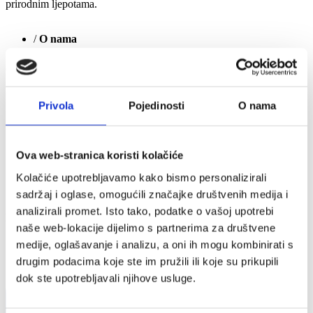
prirodnim ljepotama.
/
O nama
keyboard_arrow_down
O Hrvatskoj
AmCham Hrvatska
Privola
Pojedinosti
O nama
Kontakti
AmCham-ov tim
Vijeće upravitelja
Kodeks dobre poslovne prakse
Ova web-stranica koristi kolačiće
Naša mreža
O Hrvatskoj
Kolačiće upotrebljavamo kako bismo personalizirali
Povijest
Postanite član
sadržaj i oglase, omogućili značajke društvenih medija i
analizirali promet. Isto tako, podatke o vašoj upotrebi
Hrvatska je jedna od 27 članica Europske unije.
naše web-lokacije dijelimo s partnerima za društvene
SHARE
medije, oglašavanje i analizu, a oni ih mogu kombinirati s
drugim podacima koje ste im pružili ili koje su prikupili
dok ste upotrebljavali njihove usluge.