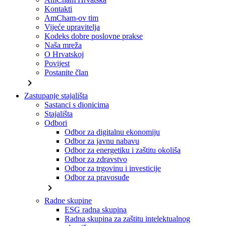
Kontakti
AmCham-ov tim
Vijeće upravitelja
Kodeks dobre poslovne prakse
Naša mreža
O Hrvatskoj
Povijest
Postanite član
chevron_right
Zastupanje stajališta
Sastanci s dionicima
Stajališta
Odbori
Odbor za digitalnu ekonomiju
Odbor za javnu nabavu
Odbor za energetiku i zaštitu okoliša
Odbor za zdravstvo
Odbor za trgovinu i investicije
Odbor za pravosuđe
chevron_right
Radne skupine
ESG radna skupina
Radna skupina za zaštitu intelektualnog