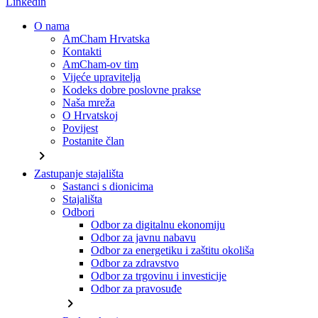
Linkedin
O nama
AmCham Hrvatska
Kontakti
AmCham-ov tim
Vijeće upravitelja
Kodeks dobre poslovne prakse
Naša mreža
O Hrvatskoj
Povijest
Postanite član
chevron_right
Zastupanje stajališta
Sastanci s dionicima
Stajališta
Odbori
Odbor za digitalnu ekonomiju
Odbor za javnu nabavu
Odbor za energetiku i zaštitu okoliša
Odbor za zdravstvo
Odbor za trgovinu i investicije
Odbor za pravosuđe
chevron_right