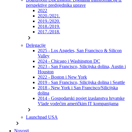
perspektive predsjednika uprave
2022
2020./2021.
2019./2020.
2018./2019.
2017./2018.
chevron_right
Delegacije
2025 - Los Angeles, San Francisco & Silicon
Valley
2024 - Chicago i Washington DC
2023 - San Francisco, Silicijska dolina, Austin i
Houston
2022 - Boston i New York
2019 - San Francisco, Silicijska dolina i Seattle
2018 - New York i San Francisco/Silicijska
dolina
2014 - Gospodarski posjet izaslanstva hrvatske
Vlade vodećim američkim IT kompanijama
chevron_right
Launchpad USA
chevron_right
Novosti