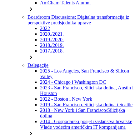
AmCham Talents Alumni
chevron_right
Boardroom Discussions: Digitalna transformacija iz
perspektive predsjednika uprave
2022
2020./2021.
2019./2020.
2018./2019.
2017./2018.
chevron_right
Delegacije
2025 - Los Angeles, San Francisco & Silicon
Valley
2024 - Chicago i Washington DC
2023 - San Francisco, Silicijska dolina, Austin i
Houston
2022 - Boston i New York
2019 - San Francisco, Silicijska dolina i Seattle
2018 - New York i San Francisco/Silicijska
dolina
2014 - Gospodarski posjet izaslanstva hrvatske
Vlade vodećim američkim IT kompanijama
chevron_right