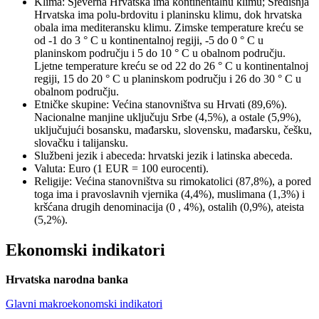
Klima: Sjeverna Hrvatska ima kontinentalnu klimu; Središnja
Hrvatska ima polu-brdovitu i planinsku klimu, dok hrvatska
obala ima mediteransku klimu. Zimske temperature kreću se
od -1 do 3 ° C u kontinentalnoj regiji, -5 do 0 ° C u
planinskom području i 5 do 10 ° C u obalnom području.
Ljetne temperature kreću se od 22 do 26 ° C u kontinentalnoj
regiji, 15 do 20 ° C u planinskom području i 26 do 30 ° C u
obalnom području.
Etničke skupine: Većina stanovništva su Hrvati (89,6%).
Nacionalne manjine uključuju Srbe (4,5%), a ostale (5,9%),
uključujući bosansku, mađarsku, slovensku, mađarsku, češku,
slovačku i talijansku.
Službeni jezik i abeceda: hrvatski jezik i latinska abeceda.
Valuta: Euro (1 EUR = 100 eurocenti).
Religije: Većina stanovništva su rimokatolici (87,8%), a pored
toga ima i pravoslavnih vjernika (4,4%), muslimana (1,3%) i
kršćana drugih denominacija (0 , 4%), ostalih (0,9%), ateista
(5,2%).
Ekonomski indikatori
Hrvatska narodna banka
Glavni makroekonomski indikatori