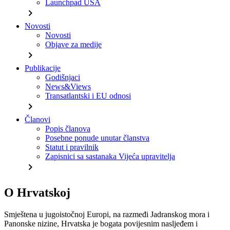
Launchpad USA
chevron_right
Novosti
Novosti
Objave za medije
chevron_right
Publikacije
Godišnjaci
News&Views
Transatlantski i EU odnosi
chevron_right
Članovi
Popis članova
Posebne ponude unutar članstva
Statut i pravilnik
Zapisnici sa sastanaka Vijeća upravitelja
chevron_right
O Hrvatskoj
Smještena u jugoistočnoj Europi, na razmeđi Jadranskog mora i
Panonske nizine, Hrvatska je bogata povijesnim nasljeđem i