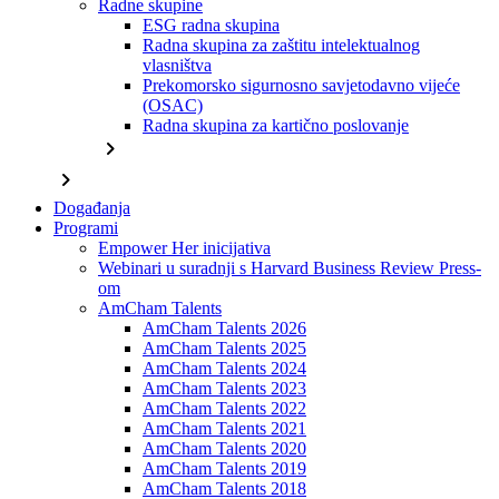
Radne skupine
ESG radna skupina
Radna skupina za zaštitu intelektualnog
vlasništva
Prekomorsko sigurnosno savjetodavno vijeće
(OSAC)
Radna skupina za kartično poslovanje
chevron_right
chevron_right
Događanja
Programi
Empower Her inicijativa
Webinari u suradnji s Harvard Business Review Press-
om
AmCham Talents
AmCham Talents 2026
AmCham Talents 2025
AmCham Talents 2024
AmCham Talents 2023
AmCham Talents 2022
AmCham Talents 2021
AmCham Talents 2020
AmCham Talents 2019
AmCham Talents 2018