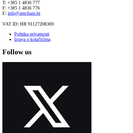
T: +385 1 4836 777
F: +385 1 4836 776
E:
info@amcham.hr
VAT ID: HR 91127208369
Politika privatnosti
Izjava o kolačićima
Follow us