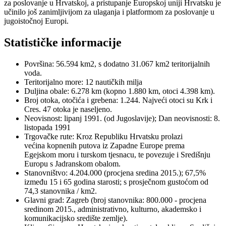
za poslovanje u Hrvatskoj, a pristupanje Europskoj uniji Hrvatsku je
učinilo još zanimljivijom za ulaganja i platformom za poslovanje u
jugoistočnoj Europi.
Statističke informacije
Površina: 56.594 km2, s dodatno 31.067 km2 teritorijalnih
voda.
Teritorijalno more: 12 nautičkih milja
Duljina obale: 6.278 km (kopno 1.880 km, otoci 4.398 km).
Broj otoka, otočića i grebena: 1.244. Najveći otoci su Krk i
Cres. 47 otoka je naseljeno.
Neovisnost: lipanj 1991. (od Jugoslavije); Dan neovisnosti: 8.
listopada 1991
Trgovačke rute: Kroz Republiku Hrvatsku prolazi
većina kopnenih putova iz Zapadne Europe prema
Egejskom moru i turskom tjesnacu, te povezuje i Središnju
Europu s Jadranskom obalom.
Stanovništvo: 4.204.000 (procjena sredina 2015.); 67,5%
između 15 i 65 godina starosti; s prosječnom gustoćom od
74,3 stanovnika / km2.
Glavni grad: Zagreb (broj stanovnika: 800.000 - procjena
sredinom 2015., administrativno, kulturno, akademsko i
komunikacijsko središte zemlje).