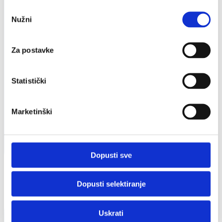
Odabir
Nužni
pristanka
Za postavke
Statistički
Marketinški
Dopusti sve
Dopusti selektiranje
Uskrati