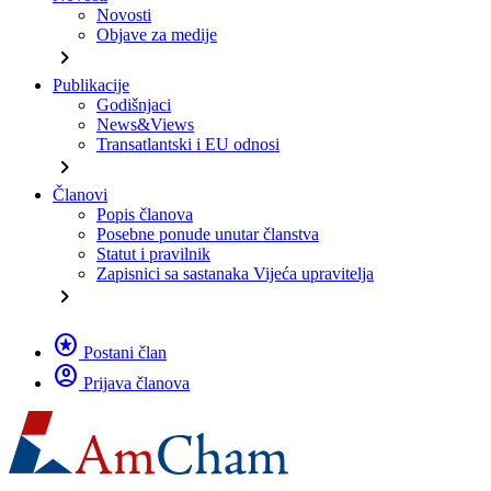
Novosti
Objave za medije
chevron_right
Publikacije
Godišnjaci
News&Views
Transatlantski i EU odnosi
chevron_right
Članovi
Popis članova
Posebne ponude unutar članstva
Statut i pravilnik
Zapisnici sa sastanaka Vijeća upravitelja
chevron_right
stars
Postani član
account_circle
Prijava članova