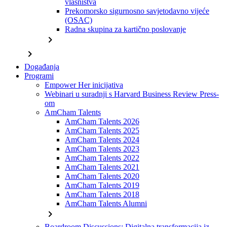
vlasništva
Prekomorsko sigurnosno savjetodavno vijeće
(OSAC)
Radna skupina za kartično poslovanje
chevron_right
chevron_right
Događanja
Programi
Empower Her inicijativa
Webinari u suradnji s Harvard Business Review Press-
om
AmCham Talents
AmCham Talents 2026
AmCham Talents 2025
AmCham Talents 2024
AmCham Talents 2023
AmCham Talents 2022
AmCham Talents 2021
AmCham Talents 2020
AmCham Talents 2019
AmCham Talents 2018
AmCham Talents Alumni
chevron_right
Boardroom Discussions: Digitalna transformacija iz