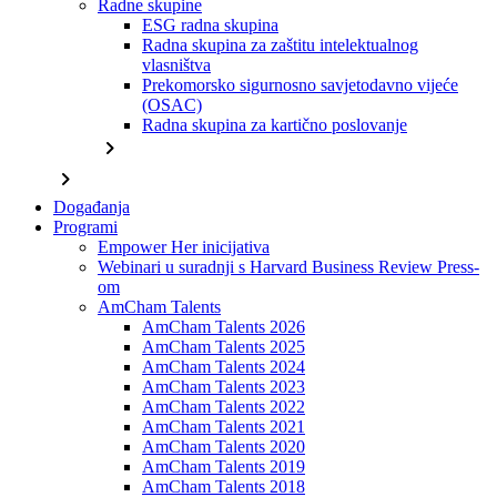
Radne skupine
ESG radna skupina
Radna skupina za zaštitu intelektualnog
vlasništva
Prekomorsko sigurnosno savjetodavno vijeće
(OSAC)
Radna skupina za kartično poslovanje
chevron_right
chevron_right
Događanja
Programi
Empower Her inicijativa
Webinari u suradnji s Harvard Business Review Press-
om
AmCham Talents
AmCham Talents 2026
AmCham Talents 2025
AmCham Talents 2024
AmCham Talents 2023
AmCham Talents 2022
AmCham Talents 2021
AmCham Talents 2020
AmCham Talents 2019
AmCham Talents 2018