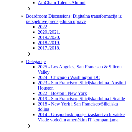
AmCham Talents Alumni
chevron_right
Boardroom Discussions: Digitalna transformacija iz
perspektive predsjednika uprave
2022
2020./2021.
2019./2020.
2018./2019.
2017./2018.
chevron_right
Delegacije
2025 - Los Angeles, San Francisco & Silicon
Valley
2024 - Chicago i Washington DC
2023 - San Francisco, Silicijska dolina, Austin i
Houston
2022 - Boston i New York
2019 - San Francisco, Silicijska dolina i Seattle
2018 - New York i San Francisco/Silicijska
dolina
2014 - Gospodarski posjet izaslanstva hrvatske
Vlade vodećim američkim IT kompanijama
chevron_right