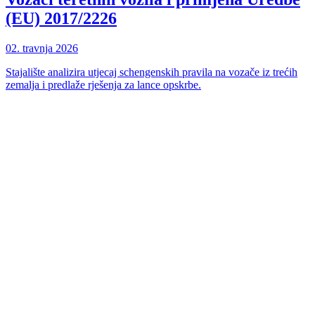
(EU) 2017/2226
02. travnja 2026
Stajalište analizira utjecaj schengenskih pravila na vozače iz trećih
zemalja i predlaže rješenja za lance opskrbe.