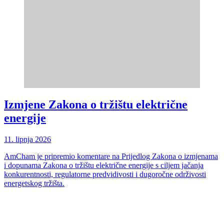
Izmjene Zakona o tržištu električne
energije
11. lipnja 2026
AmCham je pripremio komentare na Prijedlog Zakona o izmjenama
i dopunama Zakona o tržištu električne energije s ciljem jačanja
konkurentnosti, regulatorne predvidivosti i dugoročne održivosti
energetskog tržišta.