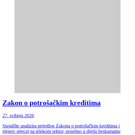
Zakon o potrošačkim kreditima
27. svibnja 2026
Stajalište analizira prijedlog Zakona o potrošačkim kreditima i
njegov utjecaj na telekom sektor, posebno u dijelu beskamatne