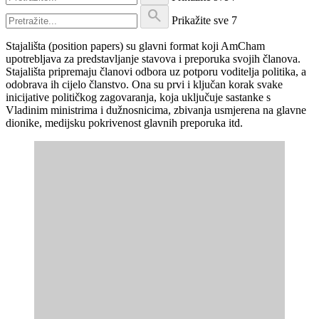
search
Prikažite sve
7
Stajališta (position papers) su glavni format koji AmCham
upotrebljava za predstavljanje stavova i preporuka svojih članova.
Stajališta pripremaju članovi odbora uz potporu voditelja politika, a
odobrava ih cijelo članstvo. Ona su prvi i ključan korak svake
inicijative političkog zagovaranja, koja uključuje sastanke s
Vladinim ministrima i dužnosnicima, zbivanja usmjerena na glavne
dionike, medijsku pokrivenost glavnih preporuka itd.