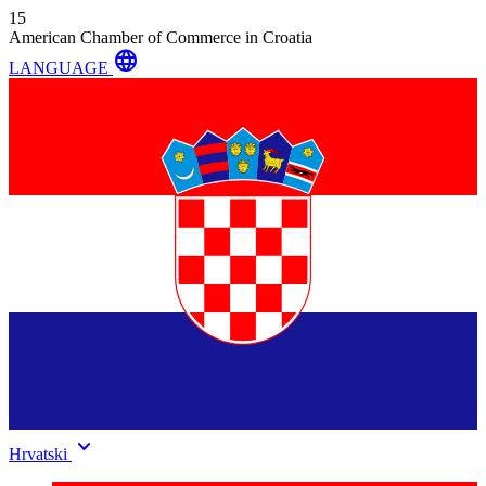
15
American Chamber of Commerce in Croatia
language
LANGUAGE
keyboard_arrow_down
Hrvatski