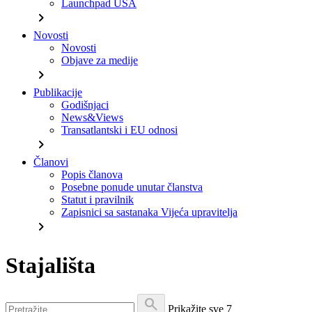
Launchpad USA
chevron_right
Novosti
Novosti
Objave za medije
chevron_right
Publikacije
Godišnjaci
News&Views
Transatlantski i EU odnosi
chevron_right
Članovi
Popis članova
Posebne ponude unutar članstva
Statut i pravilnik
Zapisnici sa sastanaka Vijeća upravitelja
chevron_right
Stajališta
search
Prikažite sve
7