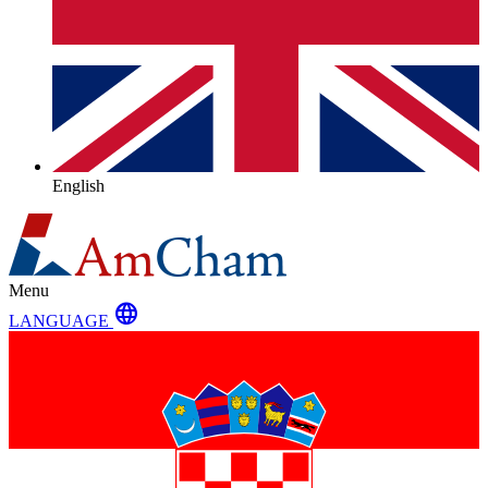
English
Menu
language
LANGUAGE