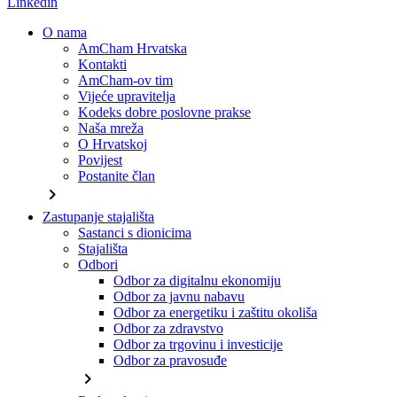
Linkedin
O nama
AmCham Hrvatska
Kontakti
AmCham-ov tim
Vijeće upravitelja
Kodeks dobre poslovne prakse
Naša mreža
O Hrvatskoj
Povijest
Postanite član
chevron_right
Zastupanje stajališta
Sastanci s dionicima
Stajališta
Odbori
Odbor za digitalnu ekonomiju
Odbor za javnu nabavu
Odbor za energetiku i zaštitu okoliša
Odbor za zdravstvo
Odbor za trgovinu i investicije
Odbor za pravosuđe
chevron_right