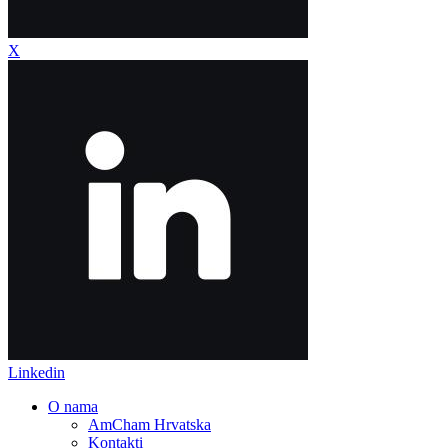
X
Linkedin
O nama
AmCham Hrvatska
Kontakti