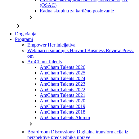
(OSAC)
Radna skupina za kartično poslovanje
chevron_right
chevron_right
Događanja
Programi
Empower Her inicijativa
Webinari u suradnji s Harvard Business Review Press-
om
AmCham Talents
AmCham Talents 2026
AmCham Talents 2025
AmCham Talents 2024
AmCham Talents 2023
AmCham Talents 2022
AmCham Talents 2021
AmCham Talents 2020
AmCham Talents 2019
AmCham Talents 2018
AmCham Talents Alumni
chevron_right
Boardroom Discussions: Digitalna transformacija iz
perspektive predsjednika uprave