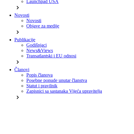
Launchpad USA
chevron_right
Novosti
Novosti
Objave za medije
chevron_right
Publikacije
Godišnjaci
News&Views
Transatlantski i EU odnosi
chevron_right
Članovi
Popis članova
Posebne ponude unutar članstva
Statut i pravilnik
Zapisnici sa sastanaka Vijeća upravitelja
chevron_right