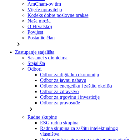
AmCham-ov tim
Vijeće upravitelja
Kodeks dobre poslovne prakse
Naša mreža
O Hrvatskoj
Povijest
Postanite član
chevron_right
Zastupanje stajališta
Sastanci s dionicima
Stajališta
Odbori
Odbor za digitalnu ekonomiju
Odbor za javnu nabavu
Odbor za energetiku i zaštitu okoliša
Odbor za zdravstvo
Odbor za trgovinu i investicije
Odbor za pravosuđe
chevron_right
Radne skupine
ESG radna skupina
Radna skupina za zaštitu intelektualnog
vlasništva
Prekomorsko sigurnosno savjetodavno vijeće