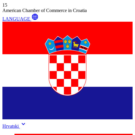
15
American Chamber of Commerce in Croatia
language
LANGUAGE
keyboard_arrow_down
Hrvatski