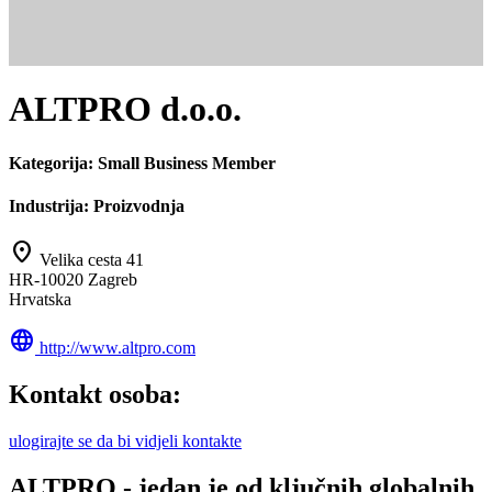
ALTPRO d.o.o.
Kategorija:
Small Business Member
Industrija:
Proizvodnja
location_on
Velika cesta 41
HR-10020 Zagreb
Hrvatska
language
http://www.altpro.com
Kontakt osoba:
ulogirajte se da bi vidjeli kontakte
ALTPRO - jedan je od ključnih globalnih