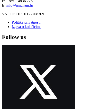
F: +385 1 4836 776
E:
info@amcham.hr
VAT ID: HR 91127208369
Politika privatnosti
Izjava o kolačićima
Follow us