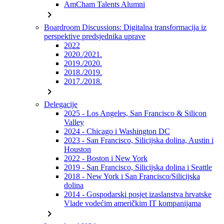
AmCham Talents Alumni
chevron_right
Boardroom Discussions: Digitalna transformacija iz
perspektive predsjednika uprave
2022
2020./2021.
2019./2020.
2018./2019.
2017./2018.
chevron_right
Delegacije
2025 - Los Angeles, San Francisco & Silicon
Valley
2024 - Chicago i Washington DC
2023 - San Francisco, Silicijska dolina, Austin i
Houston
2022 - Boston i New York
2019 - San Francisco, Silicijska dolina i Seattle
2018 - New York i San Francisco/Silicijska
dolina
2014 - Gospodarski posjet izaslanstva hrvatske
Vlade vodećim američkim IT kompanijama
chevron_right