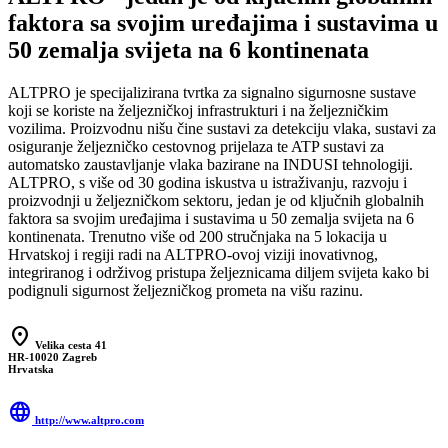
faktora sa svojim uređajima i sustavima u
50 zemalja svijeta na 6 kontinenata
ALTPRO je specijalizirana tvrtka za signalno sigurnosne sustave
koji se koriste na željezničkoj infrastrukturi i na željezničkim
vozilima. Proizvodnu nišu čine sustavi za detekciju vlaka, sustavi za
osiguranje željezničko cestovnog prijelaza te ATP sustavi za
automatsko zaustavljanje vlaka bazirane na INDUSI tehnologiji.
ALTPRO, s više od 30 godina iskustva u istraživanju, razvoju i
proizvodnji u željezničkom sektoru, jedan je od ključnih globalnih
faktora sa svojim uređajima i sustavima u 50 zemalja svijeta na 6
kontinenata. Trenutno više od 200 stručnjaka na 5 lokacija u
Hrvatskoj i regiji radi na ALTPRO-ovoj viziji inovativnog,
integriranog i održivog pristupa željeznicama diljem svijeta kako bi
podignuli sigurnost željezničkog prometa na višu razinu.
location_on
Velika cesta 41
HR-10020 Zagreb
Hrvatska
language
http://www.altpro.com