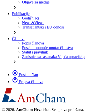
Objave za medije
chevron_right
Publikacije
Godišnjaci
News&Views
Transatlantski i EU odnosi
chevron_right
Članovi
Popis članova
Posebne ponude unutar članstva
Statut i pravilnik
Zapisnici sa sastanaka Vijeća upravitelja
chevron_right
stars
Postani član
account_circle
Prijava članova
© 2026.
AmCham Hrvatska.
Sva prava pridržana.