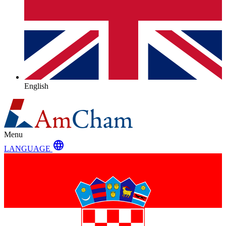
English
Menu
language
LANGUAGE