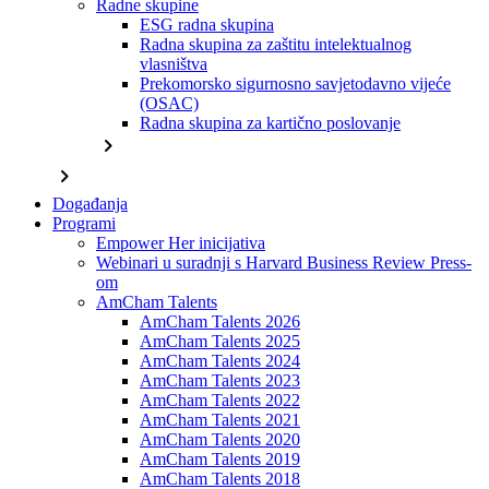
Radne skupine
ESG radna skupina
Radna skupina za zaštitu intelektualnog
vlasništva
Prekomorsko sigurnosno savjetodavno vijeće
(OSAC)
Radna skupina za kartično poslovanje
chevron_right
chevron_right
Događanja
Programi
Empower Her inicijativa
Webinari u suradnji s Harvard Business Review Press-
om
AmCham Talents
AmCham Talents 2026
AmCham Talents 2025
AmCham Talents 2024
AmCham Talents 2023
AmCham Talents 2022
AmCham Talents 2021
AmCham Talents 2020
AmCham Talents 2019
AmCham Talents 2018