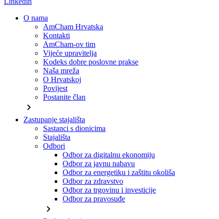
Linkedin
O nama
AmCham Hrvatska
Kontakti
AmCham-ov tim
Vijeće upravitelja
Kodeks dobre poslovne prakse
Naša mreža
O Hrvatskoj
Povijest
Postanite član
chevron_right
Zastupanje stajališta
Sastanci s dionicima
Stajališta
Odbori
Odbor za digitalnu ekonomiju
Odbor za javnu nabavu
Odbor za energetiku i zaštitu okoliša
Odbor za zdravstvo
Odbor za trgovinu i investicije
Odbor za pravosuđe
chevron_right