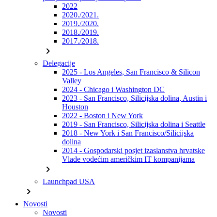
2022
2020./2021.
2019./2020.
2018./2019.
2017./2018.
chevron_right
Delegacije
2025 - Los Angeles, San Francisco & Silicon
Valley
2024 - Chicago i Washington DC
2023 - San Francisco, Silicijska dolina, Austin i
Houston
2022 - Boston i New York
2019 - San Francisco, Silicijska dolina i Seattle
2018 - New York i San Francisco/Silicijska
dolina
2014 - Gospodarski posjet izaslanstva hrvatske
Vlade vodećim američkim IT kompanijama
chevron_right
Launchpad USA
chevron_right
Novosti
Novosti