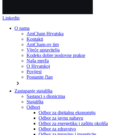
Linkedin
O nama
AmCham Hrvatska
Kontakti
AmCham-ov tim
Vijeće upravitelja
Kodeks dobre poslovne prakse
Naša mreža
O Hrvatskoj
Povijest
Postanite član
chevron_right
Zastupanje stajališta
Sastanci s dionicima
Stajališta
Odbori
Odbor za digitalnu ekonomiju
Odbor za javnu nabavu
Odbor za energetiku i zaštitu okoliša
Odbor za zdravstvo
Odbor za trgovinu i investicije