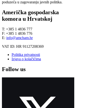
poduzeća u zagovaranju javnih politika.
Američka gospodarska
komora u Hrvatskoj
T: +385 1 4836 777
F: +385 1 4836 776
E:
info@amcham.hr
VAT ID: HR 91127208369
Politika privatnosti
Izjava o kolačićima
Follow us