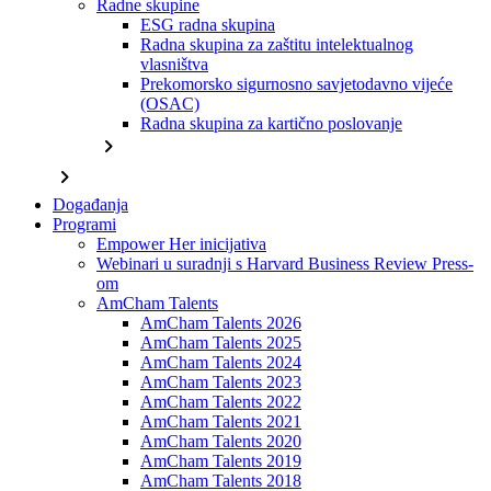
Radne skupine
ESG radna skupina
Radna skupina za zaštitu intelektualnog
vlasništva
Prekomorsko sigurnosno savjetodavno vijeće
(OSAC)
Radna skupina za kartično poslovanje
chevron_right
chevron_right
Događanja
Programi
Empower Her inicijativa
Webinari u suradnji s Harvard Business Review Press-
om
AmCham Talents
AmCham Talents 2026
AmCham Talents 2025
AmCham Talents 2024
AmCham Talents 2023
AmCham Talents 2022
AmCham Talents 2021
AmCham Talents 2020
AmCham Talents 2019
AmCham Talents 2018