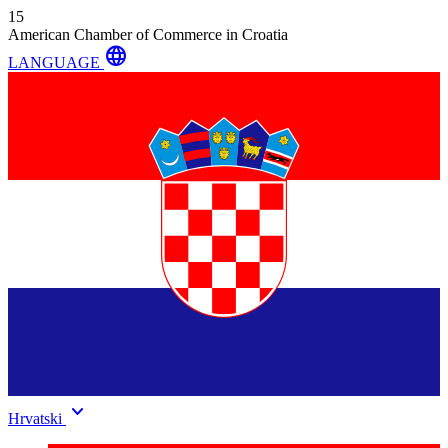
15
American Chamber of Commerce in Croatia
language
LANGUAGE
keyboard_arrow_down
Hrvatski