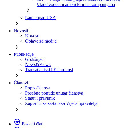
Vlade vodećim američkim IT kompanijama
chevron_right
Launchpad USA
chevron_right
Novosti
Novosti
Objave za medije
chevron_right
Publikacije
Godišnjaci
News&Views
Transatlantski i EU odnosi
chevron_right
Članovi
Popis članova
Posebne ponude unutar članstva
Statut i pravilnik
Zapisnici sa sastanaka Vijeća upravitelja
chevron_right
stars
Postani član