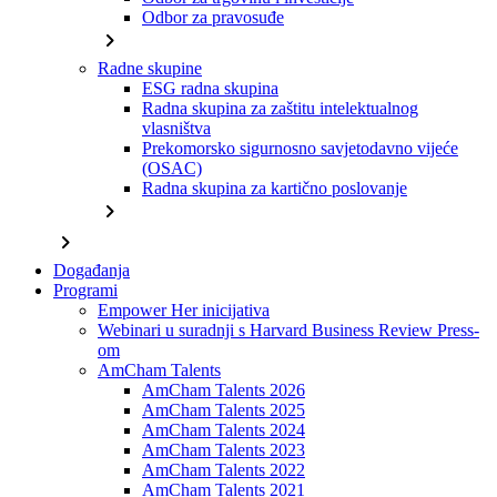
Odbor za pravosuđe
chevron_right
Radne skupine
ESG radna skupina
Radna skupina za zaštitu intelektualnog
vlasništva
Prekomorsko sigurnosno savjetodavno vijeće
(OSAC)
Radna skupina za kartično poslovanje
chevron_right
chevron_right
Događanja
Programi
Empower Her inicijativa
Webinari u suradnji s Harvard Business Review Press-
om
AmCham Talents
AmCham Talents 2026
AmCham Talents 2025
AmCham Talents 2024
AmCham Talents 2023
AmCham Talents 2022
AmCham Talents 2021