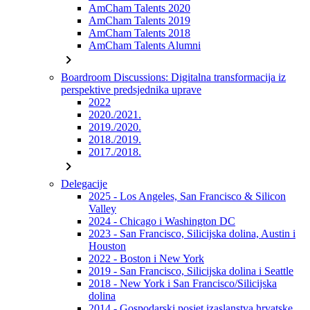
AmCham Talents 2020
AmCham Talents 2019
AmCham Talents 2018
AmCham Talents Alumni
chevron_right
Boardroom Discussions: Digitalna transformacija iz
perspektive predsjednika uprave
2022
2020./2021.
2019./2020.
2018./2019.
2017./2018.
chevron_right
Delegacije
2025 - Los Angeles, San Francisco & Silicon
Valley
2024 - Chicago i Washington DC
2023 - San Francisco, Silicijska dolina, Austin i
Houston
2022 - Boston i New York
2019 - San Francisco, Silicijska dolina i Seattle
2018 - New York i San Francisco/Silicijska
dolina
2014 - Gospodarski posjet izaslanstva hrvatske