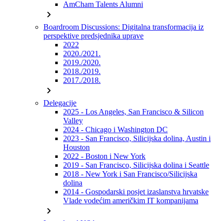
AmCham Talents Alumni
chevron_right
Boardroom Discussions: Digitalna transformacija iz
perspektive predsjednika uprave
2022
2020./2021.
2019./2020.
2018./2019.
2017./2018.
chevron_right
Delegacije
2025 - Los Angeles, San Francisco & Silicon
Valley
2024 - Chicago i Washington DC
2023 - San Francisco, Silicijska dolina, Austin i
Houston
2022 - Boston i New York
2019 - San Francisco, Silicijska dolina i Seattle
2018 - New York i San Francisco/Silicijska
dolina
2014 - Gospodarski posjet izaslanstva hrvatske
Vlade vodećim američkim IT kompanijama
chevron_right