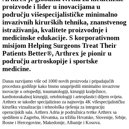
proizvode i lider u inovacijama u
području višespecijalističke minimalno
invazivnih kirurških tehnika, znanstvenog
istraživanja, kvalitete proizvodnje i
medicinske edukacije. S korporativnom
misijom Helping Surgeons Treat Their
Patients Better®, Arthrex je pionir u
području artroskopije i sportske
medicine.
Danas razvijamo više od 1000 novih proizvoda i pripadajućih
procedura godišnje kako bismo unaprijedili minimalno invazivne
inovacije u ortopediji, traumatologiji, kirurgiji kralježnice,
kardiotorakalnoj kirurgiji, ortobiologiji i artroplastici diljem svijeta.
Arthrex se također specijalizirao za najnoviju 4K višespecijalističku
kiruršku vizualizaciju i tehnološka rješenja za integraciju
operacijskih sala. Arthrex Adria je podružnica tvrtke Arthrex sa
sjedištem u Zagrebu, Hrvatska, za tržišta Hrvatske, Slovenije, Srbije,
Bosne i Hercegovine, Makedonije, Albanije i Kosova.