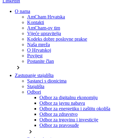
Linkedin
O nama
AmCham Hrvatska
Kontakti
AmCham-ov tim
Vijeće upravitelja
Kodeks dobre poslovne prakse
Naša mreža
O Hrvatskoj
Povijest
Postanite član
chevron_right
Zastupanje stajališta
Sastanci s dionicima
Stajališta
Odbori
Odbor za digitalnu ekonomiju
Odbor za javnu nabavu
Odbor za energetiku i zaštitu okoliša
Odbor za zdravstvo
Odbor za trgovinu i investicije
Odbor za pravosuđe
chevron_right