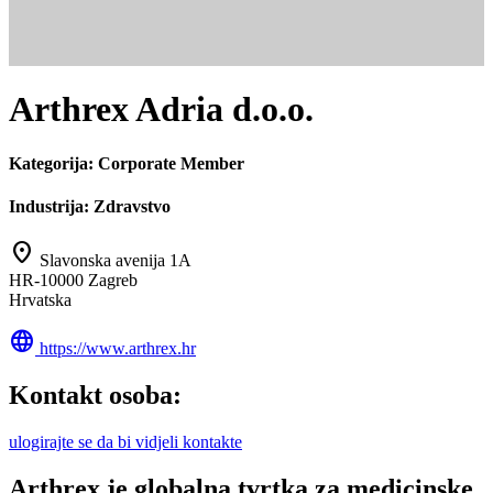
Arthrex Adria d.o.o.
Kategorija:
Corporate Member
Industrija:
Zdravstvo
location_on
Slavonska avenija 1A
HR-10000 Zagreb
Hrvatska
language
https://www.arthrex.hr
Kontakt osoba:
ulogirajte se da bi vidjeli kontakte
Arthrex je globalna tvrtka za medicinske