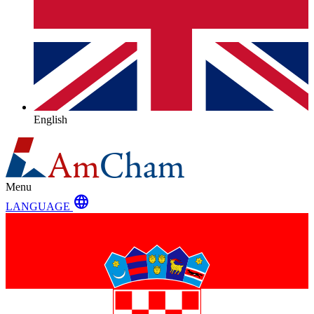
English
Menu
language
LANGUAGE