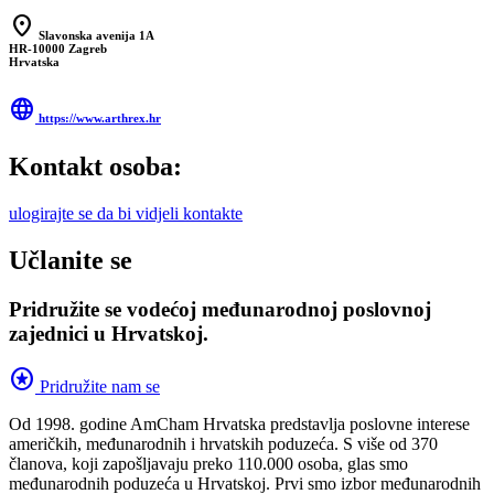
location_on
Slavonska avenija 1A
HR-10000 Zagreb
Hrvatska
language
https://www.arthrex.hr
Kontakt osoba:
ulogirajte se da bi vidjeli kontakte
Učlanite se
Pridružite se vodećoj međunarodnoj poslovnoj
zajednici u Hrvatskoj.
stars
Pridružite nam se
Od 1998. godine AmCham Hrvatska predstavlja poslovne interese
američkih, međunarodnih i hrvatskih poduzeća. S više od 370
članova, koji zapošljavaju preko 110.000 osoba, glas smo
međunarodnih poduzeća u Hrvatskoj. Prvi smo izbor međunarodnih