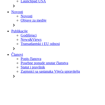
Launchpad USA
chevron_right
Novosti
Novosti
Objave za medije
chevron_right
Publikacije
Godišnjaci
News&Views
Transatlantski i EU odnosi
chevron_right
Članovi
Popis članova
Posebne ponude unutar članstva
Statut i pravilnik
Zapisnici sa sastanaka Vijeća upravitelja
chevron_right