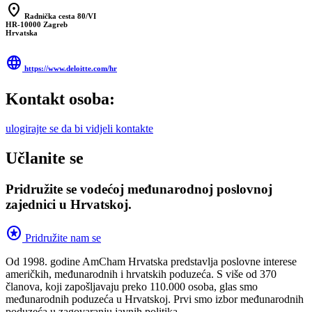
location_on
Radnička cesta 80/VI
HR-10000 Zagreb
Hrvatska
language
https://www.deloitte.com/hr
Kontakt osoba:
ulogirajte se da bi vidjeli kontakte
Učlanite se
Pridružite se vodećoj međunarodnoj poslovnoj
zajednici u Hrvatskoj.
stars
Pridružite nam se
Od 1998. godine AmCham Hrvatska predstavlja poslovne interese
američkih, međunarodnih i hrvatskih poduzeća. S više od 370
članova, koji zapošljavaju preko 110.000 osoba, glas smo
međunarodnih poduzeća u Hrvatskoj. Prvi smo izbor međunarodnih
poduzeća u zagovaranju javnih politika.