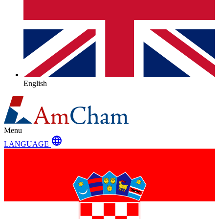
English
Menu
language
LANGUAGE