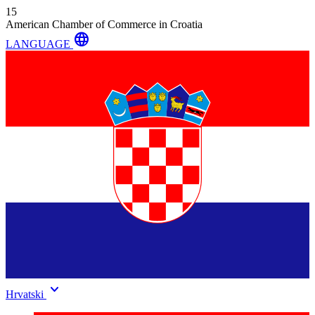
15
American Chamber of Commerce in Croatia
language
LANGUAGE
keyboard_arrow_down
Hrvatski