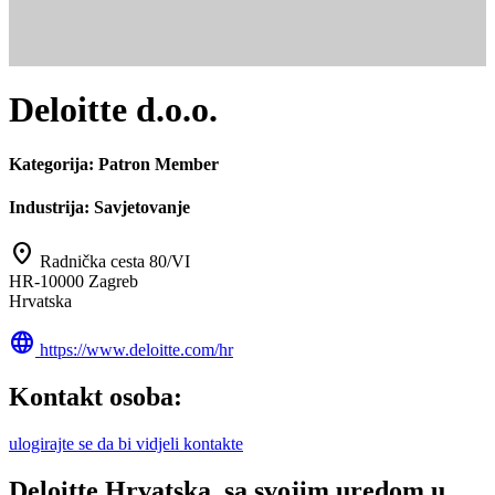
Deloitte d.o.o.
Kategorija:
Patron Member
Industrija:
Savjetovanje
location_on
Radnička cesta 80/VI
HR-10000 Zagreb
Hrvatska
language
https://www.deloitte.com/hr
Kontakt osoba:
ulogirajte se da bi vidjeli kontakte
Deloitte Hrvatska, sa svojim uredom u