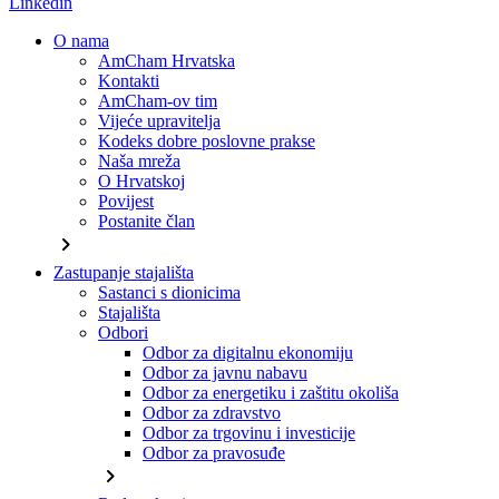
Linkedin
O nama
AmCham Hrvatska
Kontakti
AmCham-ov tim
Vijeće upravitelja
Kodeks dobre poslovne prakse
Naša mreža
O Hrvatskoj
Povijest
Postanite član
chevron_right
Zastupanje stajališta
Sastanci s dionicima
Stajališta
Odbori
Odbor za digitalnu ekonomiju
Odbor za javnu nabavu
Odbor za energetiku i zaštitu okoliša
Odbor za zdravstvo
Odbor za trgovinu i investicije
Odbor za pravosuđe
chevron_right