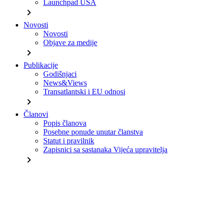
Launchpad USA
chevron_right
Novosti
Novosti
Objave za medije
chevron_right
Publikacije
Godišnjaci
News&Views
Transatlantski i EU odnosi
chevron_right
Članovi
Popis članova
Posebne ponude unutar članstva
Statut i pravilnik
Zapisnici sa sastanaka Vijeća upravitelja
chevron_right