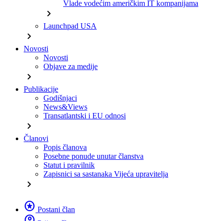
Vlade vodećim američkim IT kompanijama
chevron_right
Launchpad USA
chevron_right
Novosti
Novosti
Objave za medije
chevron_right
Publikacije
Godišnjaci
News&Views
Transatlantski i EU odnosi
chevron_right
Članovi
Popis članova
Posebne ponude unutar članstva
Statut i pravilnik
Zapisnici sa sastanaka Vijeća upravitelja
chevron_right
stars
Postani član
account_circle