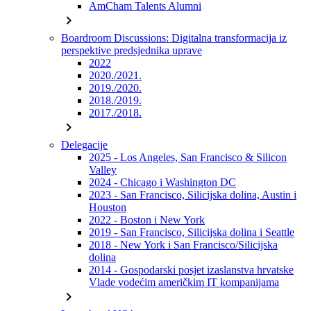
AmCham Talents Alumni
chevron_right
Boardroom Discussions: Digitalna transformacija iz
perspektive predsjednika uprave
2022
2020./2021.
2019./2020.
2018./2019.
2017./2018.
chevron_right
Delegacije
2025 - Los Angeles, San Francisco & Silicon
Valley
2024 - Chicago i Washington DC
2023 - San Francisco, Silicijska dolina, Austin i
Houston
2022 - Boston i New York
2019 - San Francisco, Silicijska dolina i Seattle
2018 - New York i San Francisco/Silicijska
dolina
2014 - Gospodarski posjet izaslanstva hrvatske
Vlade vodećim američkim IT kompanijama
chevron_right