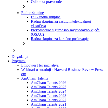
Odbor za pravosuđe
chevron_right
Radne skupine
ESG radna skupina
Radna skupina za zaštitu intelektualnog
vlasništva
Prekomorsko sigurnosno savjetodavno vijeće
(OSAC)
Radna skupina za kartično poslovanje
chevron_right
chevron_right
Događanja
Programi
Empower Her inicijativa
Webinari u suradnji s Harvard Business Review Press-
om
AmCham Talents
AmCham Talents 2026
AmCham Talents 2025
AmCham Talents 2024
AmCham Talents 2023
AmCham Talents 2022
AmCham Talents 2021