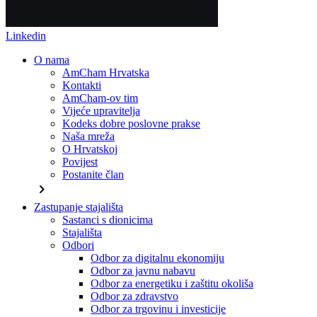
Linkedin
O nama
AmCham Hrvatska
Kontakti
AmCham-ov tim
Vijeće upravitelja
Kodeks dobre poslovne prakse
Naša mreža
O Hrvatskoj
Povijest
Postanite član
chevron_right
Zastupanje stajališta
Sastanci s dionicima
Stajališta
Odbori
Odbor za digitalnu ekonomiju
Odbor za javnu nabavu
Odbor za energetiku i zaštitu okoliša
Odbor za zdravstvo
Odbor za trgovinu i investicije