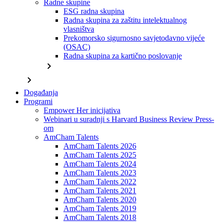
Radne skupine
ESG radna skupina
Radna skupina za zaštitu intelektualnog
vlasništva
Prekomorsko sigurnosno savjetodavno vijeće
(OSAC)
Radna skupina za kartično poslovanje
chevron_right
chevron_right
Događanja
Programi
Empower Her inicijativa
Webinari u suradnji s Harvard Business Review Press-
om
AmCham Talents
AmCham Talents 2026
AmCham Talents 2025
AmCham Talents 2024
AmCham Talents 2023
AmCham Talents 2022
AmCham Talents 2021
AmCham Talents 2020
AmCham Talents 2019
AmCham Talents 2018