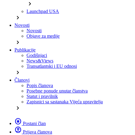
chevron_right
Launchpad USA
chevron_right
Novosti
Novosti
Objave za medije
chevron_right
Publikacije
Godišnjaci
News&Views
Transatlantski i EU odnosi
chevron_right
Članovi
Popis članova
Posebne ponude unutar članstva
Statut i pravilnik
Zapisnici sa sastanaka Vijeća upravitelja
chevron_right
stars
Postani član
account_circle
Prijava članova