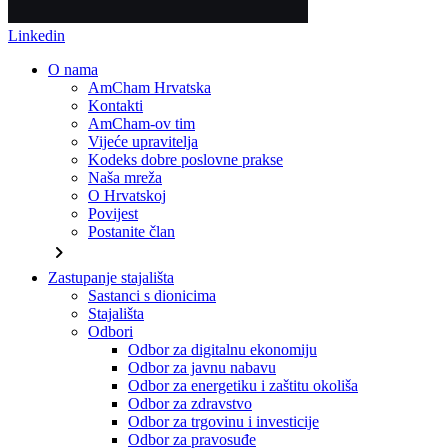
Linkedin
O nama
AmCham Hrvatska
Kontakti
AmCham-ov tim
Vijeće upravitelja
Kodeks dobre poslovne prakse
Naša mreža
O Hrvatskoj
Povijest
Postanite član
chevron_right
Zastupanje stajališta
Sastanci s dionicima
Stajališta
Odbori
Odbor za digitalnu ekonomiju
Odbor za javnu nabavu
Odbor za energetiku i zaštitu okoliša
Odbor za zdravstvo
Odbor za trgovinu i investicije
Odbor za pravosuđe