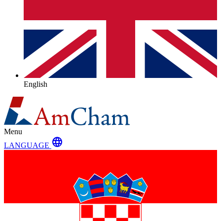
English
Menu
language
LANGUAGE