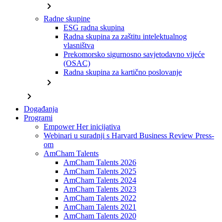
chevron_right
Radne skupine
ESG radna skupina
Radna skupina za zaštitu intelektualnog
vlasništva
Prekomorsko sigurnosno savjetodavno vijeće
(OSAC)
Radna skupina za kartično poslovanje
chevron_right
chevron_right
Događanja
Programi
Empower Her inicijativa
Webinari u suradnji s Harvard Business Review Press-
om
AmCham Talents
AmCham Talents 2026
AmCham Talents 2025
AmCham Talents 2024
AmCham Talents 2023
AmCham Talents 2022
AmCham Talents 2021
AmCham Talents 2020