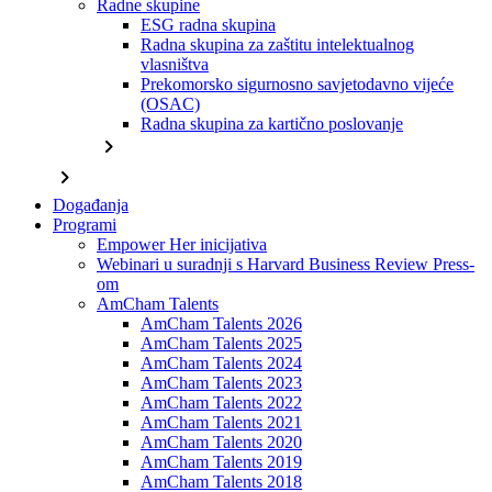
Radne skupine
ESG radna skupina
Radna skupina za zaštitu intelektualnog
vlasništva
Prekomorsko sigurnosno savjetodavno vijeće
(OSAC)
Radna skupina za kartično poslovanje
chevron_right
chevron_right
Događanja
Programi
Empower Her inicijativa
Webinari u suradnji s Harvard Business Review Press-
om
AmCham Talents
AmCham Talents 2026
AmCham Talents 2025
AmCham Talents 2024
AmCham Talents 2023
AmCham Talents 2022
AmCham Talents 2021
AmCham Talents 2020
AmCham Talents 2019
AmCham Talents 2018