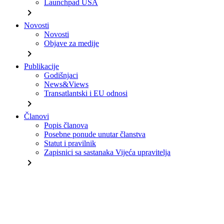
Launchpad USA
chevron_right
Novosti
Novosti
Objave za medije
chevron_right
Publikacije
Godišnjaci
News&Views
Transatlantski i EU odnosi
chevron_right
Članovi
Popis članova
Posebne ponude unutar članstva
Statut i pravilnik
Zapisnici sa sastanaka Vijeća upravitelja
chevron_right