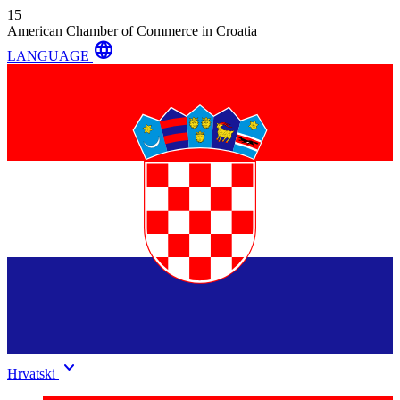
15
American Chamber of Commerce in Croatia
language
LANGUAGE
keyboard_arrow_down
Hrvatski