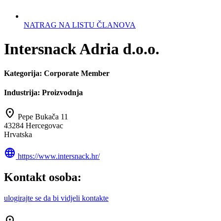
NATRAG NA LISTU ČLANOVA
Intersnack Adria d.o.o.
Kategorija:
Corporate Member
Industrija:
Proizvodnja
location_on
Pepe Bukača 11
43284 Hercegovac
Hrvatska
language
https://www.intersnack.hr/
Kontakt osoba:
ulogirajte se da bi vidjeli kontakte