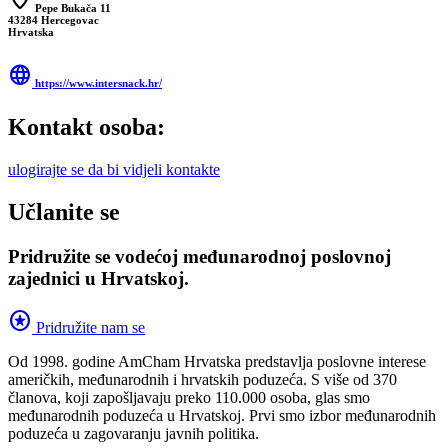
location_on
Pepe Bukača 11
43284 Hercegovac
Hrvatska
language
https://www.intersnack.hr/
Kontakt osoba:
ulogirajte se da bi vidjeli kontakte
Učlanite se
Pridružite se vodećoj međunarodnoj poslovnoj
zajednici u Hrvatskoj.
stars
Pridružite nam se
Od 1998. godine AmCham Hrvatska predstavlja poslovne interese
američkih, međunarodnih i hrvatskih poduzeća. S više od 370
članova, koji zapošljavaju preko 110.000 osoba, glas smo
međunarodnih poduzeća u Hrvatskoj. Prvi smo izbor međunarodnih
poduzeća u zagovaranju javnih politika.