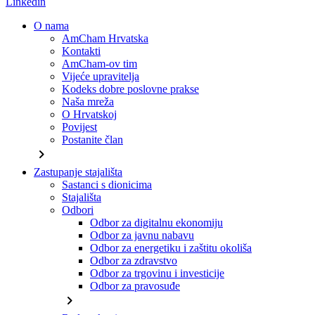
Linkedin
O nama
AmCham Hrvatska
Kontakti
AmCham-ov tim
Vijeće upravitelja
Kodeks dobre poslovne prakse
Naša mreža
O Hrvatskoj
Povijest
Postanite član
chevron_right
Zastupanje stajališta
Sastanci s dionicima
Stajališta
Odbori
Odbor za digitalnu ekonomiju
Odbor za javnu nabavu
Odbor za energetiku i zaštitu okoliša
Odbor za zdravstvo
Odbor za trgovinu i investicije
Odbor za pravosuđe
chevron_right