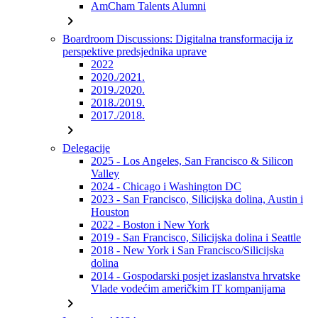
AmCham Talents Alumni
chevron_right
Boardroom Discussions: Digitalna transformacija iz
perspektive predsjednika uprave
2022
2020./2021.
2019./2020.
2018./2019.
2017./2018.
chevron_right
Delegacije
2025 - Los Angeles, San Francisco & Silicon
Valley
2024 - Chicago i Washington DC
2023 - San Francisco, Silicijska dolina, Austin i
Houston
2022 - Boston i New York
2019 - San Francisco, Silicijska dolina i Seattle
2018 - New York i San Francisco/Silicijska
dolina
2014 - Gospodarski posjet izaslanstva hrvatske
Vlade vodećim američkim IT kompanijama
chevron_right