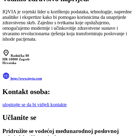
IQVIA je svjetski lider u korištenju podataka, tehnologije, napredne
analitike i ekspertize kako bi pomogao korisnicima da unaprijede
zdravstvenu skrb. Zajedno s tvrtkama koje opslužujemo,
omogućujemo modernije i učinkovitije zdravstvene sustave i
stvaramo revolucionarna rješenja koja transformiraju poslovanje i
ishode pacijenata.
location_on
Radnička 80
HR-10000 Zagreb
Hrvatska
language
http://www.iqvia.com
Kontakt osoba:
ulogirajte se da bi vidjeli kontakte
Učlanite se
Pridružite se vodećoj međunarodnoj poslovnoj