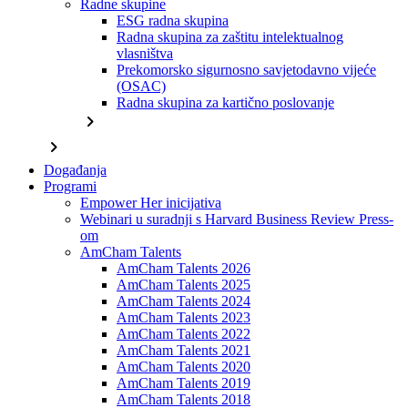
Radne skupine
ESG radna skupina
Radna skupina za zaštitu intelektualnog
vlasništva
Prekomorsko sigurnosno savjetodavno vijeće
(OSAC)
Radna skupina za kartično poslovanje
chevron_right
chevron_right
Događanja
Programi
Empower Her inicijativa
Webinari u suradnji s Harvard Business Review Press-
om
AmCham Talents
AmCham Talents 2026
AmCham Talents 2025
AmCham Talents 2024
AmCham Talents 2023
AmCham Talents 2022
AmCham Talents 2021
AmCham Talents 2020
AmCham Talents 2019
AmCham Talents 2018