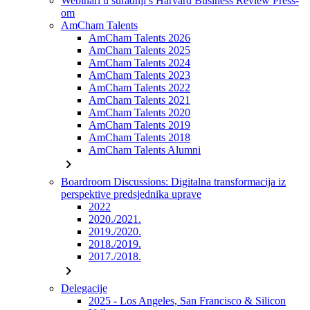
Webinari u suradnji s Harvard Business Review Press-
om
AmCham Talents
AmCham Talents 2026
AmCham Talents 2025
AmCham Talents 2024
AmCham Talents 2023
AmCham Talents 2022
AmCham Talents 2021
AmCham Talents 2020
AmCham Talents 2019
AmCham Talents 2018
AmCham Talents Alumni
chevron_right
Boardroom Discussions: Digitalna transformacija iz
perspektive predsjednika uprave
2022
2020./2021.
2019./2020.
2018./2019.
2017./2018.
chevron_right
Delegacije
2025 - Los Angeles, San Francisco & Silicon