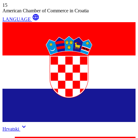
15
American Chamber of Commerce in Croatia
language
LANGUAGE
keyboard_arrow_down
Hrvatski