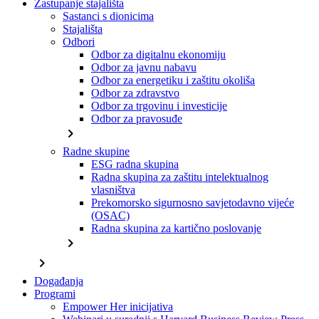
Zastupanje stajališta
Sastanci s dionicima
Stajališta
Odbori
Odbor za digitalnu ekonomiju
Odbor za javnu nabavu
Odbor za energetiku i zaštitu okoliša
Odbor za zdravstvo
Odbor za trgovinu i investicije
Odbor za pravosuđe
chevron_right
Radne skupine
ESG radna skupina
Radna skupina za zaštitu intelektualnog
vlasništva
Prekomorsko sigurnosno savjetodavno vijeće
(OSAC)
Radna skupina za kartično poslovanje
chevron_right
chevron_right
Događanja
Programi
Empower Her inicijativa