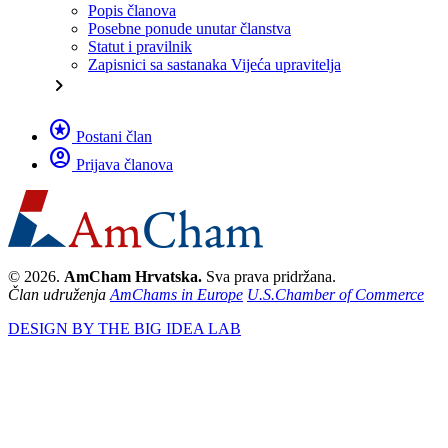
Popis članova
Posebne ponude unutar članstva
Statut i pravilnik
Zapisnici sa sastanaka Vijeća upravitelja
chevron_right
stars
Postani član
account_circle
Prijava članova
© 2026.
AmCham Hrvatska.
Sva prava pridržana.
Član udruženja
AmChams in Europe
U.S.Chamber of Commerce
DESIGN BY THE BIG IDEA LAB