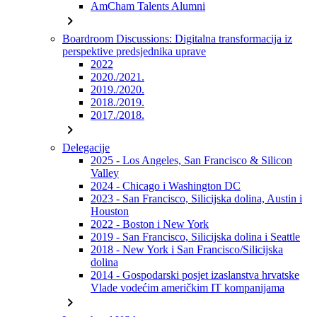
AmCham Talents Alumni
chevron_right
Boardroom Discussions: Digitalna transformacija iz
perspektive predsjednika uprave
2022
2020./2021.
2019./2020.
2018./2019.
2017./2018.
chevron_right
Delegacije
2025 - Los Angeles, San Francisco & Silicon
Valley
2024 - Chicago i Washington DC
2023 - San Francisco, Silicijska dolina, Austin i
Houston
2022 - Boston i New York
2019 - San Francisco, Silicijska dolina i Seattle
2018 - New York i San Francisco/Silicijska
dolina
2014 - Gospodarski posjet izaslanstva hrvatske
Vlade vodećim američkim IT kompanijama
chevron_right