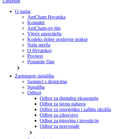
Linkedin
O nama
AmCham Hrvatska
Kontakti
AmCham-ov tim
Vijeće upravitelja
Kodeks dobre poslovne prakse
Naša mreža
O Hrvatskoj
Povijest
Postanite član
chevron_right
Zastupanje stajališta
Sastanci s dionicima
Stajališta
Odbori
Odbor za digitalnu ekonomiju
Odbor za javnu nabavu
Odbor za energetiku i zaštitu okoliša
Odbor za zdravstvo
Odbor za trgovinu i investicije
Odbor za pravosuđe
chevron_right