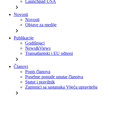
Launchpad USA
chevron_right
Novosti
Novosti
Objave za medije
chevron_right
Publikacije
Godišnjaci
News&Views
Transatlantski i EU odnosi
chevron_right
Članovi
Popis članova
Posebne ponude unutar članstva
Statut i pravilnik
Zapisnici sa sastanaka Vijeća upravitelja
chevron_right