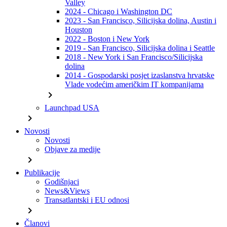
Valley
2024 - Chicago i Washington DC
2023 - San Francisco, Silicijska dolina, Austin i
Houston
2022 - Boston i New York
2019 - San Francisco, Silicijska dolina i Seattle
2018 - New York i San Francisco/Silicijska
dolina
2014 - Gospodarski posjet izaslanstva hrvatske
Vlade vodećim američkim IT kompanijama
chevron_right
Launchpad USA
chevron_right
Novosti
Novosti
Objave za medije
chevron_right
Publikacije
Godišnjaci
News&Views
Transatlantski i EU odnosi
chevron_right
Članovi