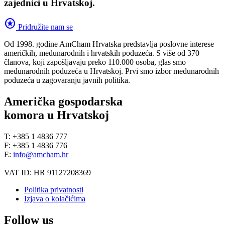
zajednici u Hrvatskoj.
stars
Pridružite nam se
Od 1998. godine AmCham Hrvatska predstavlja poslovne interese
američkih, međunarodnih i hrvatskih poduzeća. S više od 370
članova, koji zapošljavaju preko 110.000 osoba, glas smo
međunarodnih poduzeća u Hrvatskoj. Prvi smo izbor međunarodnih
poduzeća u zagovaranju javnih politika.
Američka gospodarska
komora u Hrvatskoj
T: +385 1 4836 777
F: +385 1 4836 776
E:
info@amcham.hr
VAT ID: HR 91127208369
Politika privatnosti
Izjava o kolačićima
Follow us