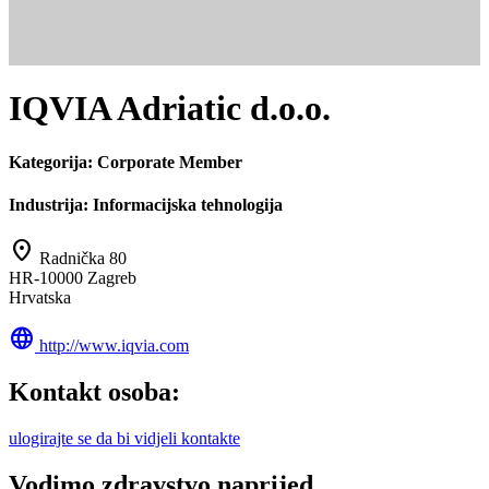
IQVIA Adriatic d.o.o.
Kategorija:
Corporate Member
Industrija:
Informacijska tehnologija
location_on
Radnička 80
HR-10000 Zagreb
Hrvatska
language
http://www.iqvia.com
Kontakt osoba:
ulogirajte se da bi vidjeli kontakte
Vodimo zdravstvo naprijed.