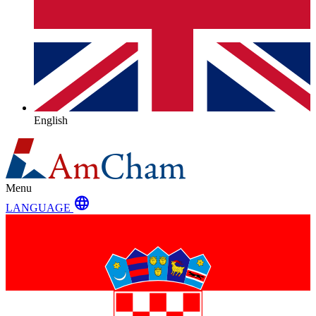
English
Menu
language
LANGUAGE