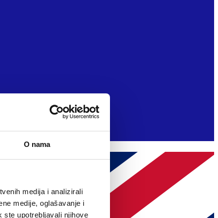
O nama
enih medija i analizirali
ene medije, oglašavanje i
k ste upotrebljavali njihove