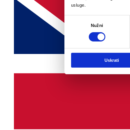
usluge.
Odabir
Nužni
pristanka
Uskrati