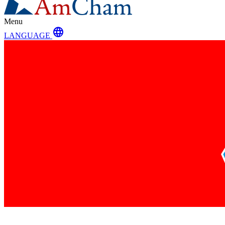
Menu
language
LANGUAGE