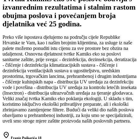
izvanrednim rezultatima i stalnim rastom
obujma poslova i povećanjem broja
djelatnika već 25 godina.
Preko više ispostava djelujemo na području cijele Republike
Hrvatske te Vam, kao i našim brojnim klijentima, za usluge iz naše
palete možemo ponuditi istu cijenu za sve prostore bez obzira na
udaljenost. Osnovna djelatnost tvrtke Kamiks eko su poslovi
sanitarne zaštite, prije svega: - dezinfekcija, dezinsekcija, deratizacija
- čišćenje i dezinfekcija klimatizacijskih sustava - čišćenje i
dezinfekcija ventilacijskih sustava u ugostiteljstvu, uredskim
prostorima, trgovačkim lancima, prehrambenoj i drugim industrijama
- čišćenje kuhinjskih napa - distribucija UV uređaja za dezinfekciju
vode i površina - distribucija UV uređaja za kontrolu letećih insekata
(Insectron) - distribucija ultrazvučnih uređaja za tjeranje glodavaca.
Veliki značaj tvrtka Kamiks eko poklanja ekologiji. U skladu s tim,
koristimo isključivo ekološki prihvatljive preparate, ali i ekološki
zbrinjavamo zamijenjene filtere. Budući da veliki dio naših poslova
obavljamo u prehrambenoj industriji, za koju smo se specijalizirali,
uveli smo stroge mjere zaštite proizvoda naših poslovnih partnera.
location_on
Franje Puškarića 18