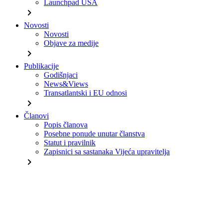
Launchpad USA
chevron_right
Novosti
Novosti
Objave za medije
chevron_right
Publikacije
Godišnjaci
News&Views
Transatlantski i EU odnosi
chevron_right
Članovi
Popis članova
Posebne ponude unutar članstva
Statut i pravilnik
Zapisnici sa sastanaka Vijeća upravitelja
chevron_right