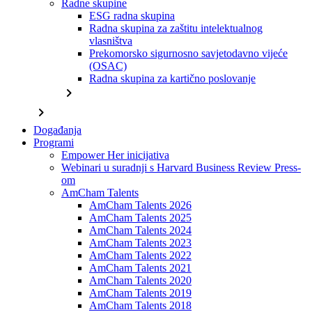
Radne skupine
ESG radna skupina
Radna skupina za zaštitu intelektualnog
vlasništva
Prekomorsko sigurnosno savjetodavno vijeće
(OSAC)
Radna skupina za kartično poslovanje
chevron_right
chevron_right
Događanja
Programi
Empower Her inicijativa
Webinari u suradnji s Harvard Business Review Press-
om
AmCham Talents
AmCham Talents 2026
AmCham Talents 2025
AmCham Talents 2024
AmCham Talents 2023
AmCham Talents 2022
AmCham Talents 2021
AmCham Talents 2020
AmCham Talents 2019
AmCham Talents 2018