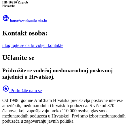
HR-10250 Zagreb
Hrvatska
language
https://www.kamiks-eko.hr
Kontakt osoba:
ulogirajte se da bi vidjeli kontakte
Učlanite se
Pridružite se vodećoj međunarodnoj poslovnoj
zajednici u Hrvatskoj.
stars
Pridružite nam se
Od 1998. godine AmCham Hrvatska predstavlja poslovne interese
američkih, međunarodnih i hrvatskih poduzeća. S više od 370
članova, koji zapošljavaju preko 110.000 osoba, glas smo
međunarodnih poduzeća u Hrvatskoj. Prvi smo izbor međunarodnih
poduzeća u zagovaranju javnih politika.