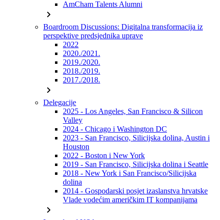
AmCham Talents Alumni
chevron_right
Boardroom Discussions: Digitalna transformacija iz
perspektive predsjednika uprave
2022
2020./2021.
2019./2020.
2018./2019.
2017./2018.
chevron_right
Delegacije
2025 - Los Angeles, San Francisco & Silicon
Valley
2024 - Chicago i Washington DC
2023 - San Francisco, Silicijska dolina, Austin i
Houston
2022 - Boston i New York
2019 - San Francisco, Silicijska dolina i Seattle
2018 - New York i San Francisco/Silicijska
dolina
2014 - Gospodarski posjet izaslanstva hrvatske
Vlade vodećim američkim IT kompanijama
chevron_right