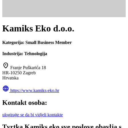
Kamiks Eko d.o.o.
Kategorija:
Small Business Member
Industrija:
Tehnologija
location_on
Franje Puškarića 18
HR-10250 Zagreb
Hrvatska
language
https://www.kamiks-eko.hr
Kontakt osoba:
ulogirajte se da bi vidjeli kontakte
Tvrtka Kamiks eko sve poslove obavlja s