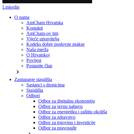
Linkedin
O nama
AmCham Hrvatska
Kontakti
AmCham-ov tim
Vijeće upravitelja
Kodeks dobre poslovne prakse
Naša mreža
O Hrvatskoj
Povijest
Postanite član
chevron_right
Zastupanje stajališta
Sastanci s dionicima
Stajališta
Odbori
Odbor za digitalnu ekonomiju
Odbor za javnu nabavu
Odbor za energetiku i zaštitu okoliša
Odbor za zdravstvo
Odbor za trgovinu i investicije
Odbor za pravosuđe