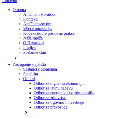
Linkedin
O nama
AmCham Hrvatska
Kontakti
AmCham-ov tim
Vijeće upravitelja
Kodeks dobre poslovne prakse
Naša mreža
O Hrvatskoj
Povijest
Postanite član
chevron_right
Zastupanje stajališta
Sastanci s dionicima
Stajališta
Odbori
Odbor za digitalnu ekonomiju
Odbor za javnu nabavu
Odbor za energetiku i zaštitu okoliša
Odbor za zdravstvo
Odbor za trgovinu i investicije
Odbor za pravosuđe
chevron_right