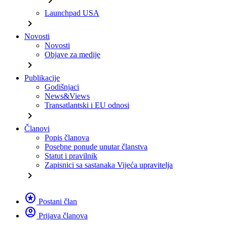
chevron_right
Launchpad USA
chevron_right
Novosti
Novosti
Objave za medije
chevron_right
Publikacije
Godišnjaci
News&Views
Transatlantski i EU odnosi
chevron_right
Članovi
Popis članova
Posebne ponude unutar članstva
Statut i pravilnik
Zapisnici sa sastanaka Vijeća upravitelja
chevron_right
stars
Postani član
account_circle
Prijava članova