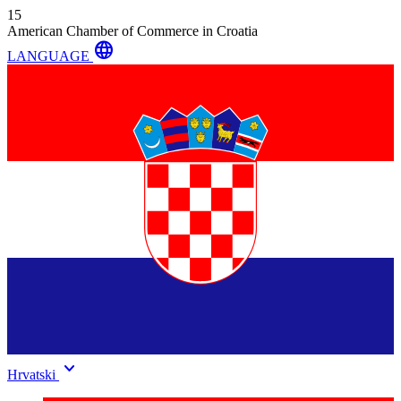
15
American Chamber of Commerce in Croatia
language
LANGUAGE
keyboard_arrow_down
Hrvatski