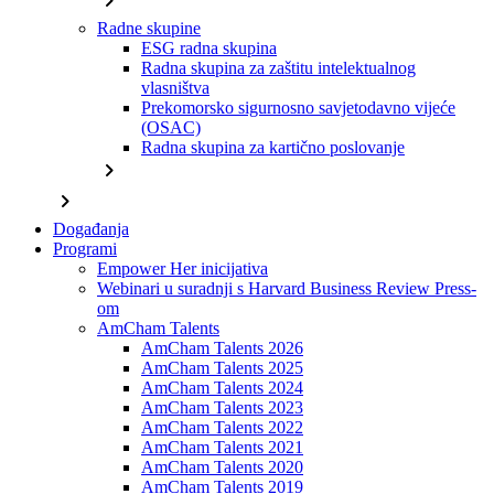
chevron_right
Radne skupine
ESG radna skupina
Radna skupina za zaštitu intelektualnog
vlasništva
Prekomorsko sigurnosno savjetodavno vijeće
(OSAC)
Radna skupina za kartično poslovanje
chevron_right
chevron_right
Događanja
Programi
Empower Her inicijativa
Webinari u suradnji s Harvard Business Review Press-
om
AmCham Talents
AmCham Talents 2026
AmCham Talents 2025
AmCham Talents 2024
AmCham Talents 2023
AmCham Talents 2022
AmCham Talents 2021
AmCham Talents 2020
AmCham Talents 2019