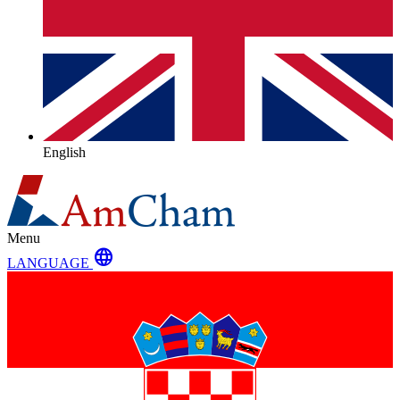
English
Menu
language
LANGUAGE