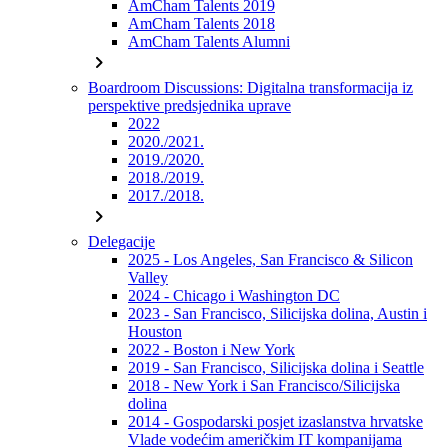
AmCham Talents 2019
AmCham Talents 2018
AmCham Talents Alumni
chevron_right
Boardroom Discussions: Digitalna transformacija iz
perspektive predsjednika uprave
2022
2020./2021.
2019./2020.
2018./2019.
2017./2018.
chevron_right
Delegacije
2025 - Los Angeles, San Francisco & Silicon
Valley
2024 - Chicago i Washington DC
2023 - San Francisco, Silicijska dolina, Austin i
Houston
2022 - Boston i New York
2019 - San Francisco, Silicijska dolina i Seattle
2018 - New York i San Francisco/Silicijska
dolina
2014 - Gospodarski posjet izaslanstva hrvatske
Vlade vodećim američkim IT kompanijama