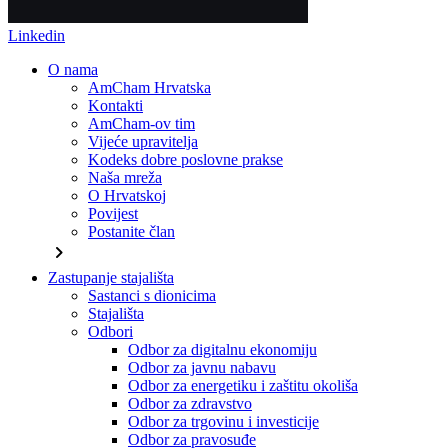
Linkedin
O nama
AmCham Hrvatska
Kontakti
AmCham-ov tim
Vijeće upravitelja
Kodeks dobre poslovne prakse
Naša mreža
O Hrvatskoj
Povijest
Postanite član
chevron_right
Zastupanje stajališta
Sastanci s dionicima
Stajališta
Odbori
Odbor za digitalnu ekonomiju
Odbor za javnu nabavu
Odbor za energetiku i zaštitu okoliša
Odbor za zdravstvo
Odbor za trgovinu i investicije
Odbor za pravosuđe