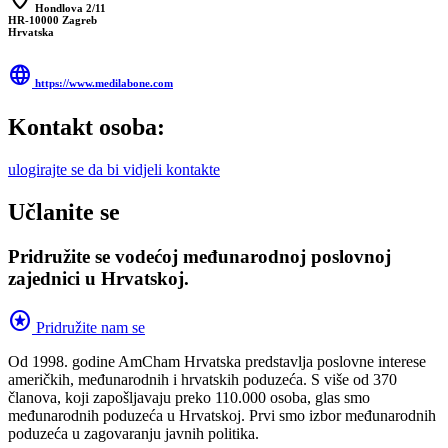
location_on
Hondlova 2/11
HR-10000 Zagreb
Hrvatska
language
https://www.medilabone.com
Kontakt osoba:
ulogirajte se da bi vidjeli kontakte
Učlanite se
Pridružite se vodećoj međunarodnoj poslovnoj
zajednici u Hrvatskoj.
stars
Pridružite nam se
Od 1998. godine AmCham Hrvatska predstavlja poslovne interese
američkih, međunarodnih i hrvatskih poduzeća. S više od 370
članova, koji zapošljavaju preko 110.000 osoba, glas smo
međunarodnih poduzeća u Hrvatskoj. Prvi smo izbor međunarodnih
poduzeća u zagovaranju javnih politika.