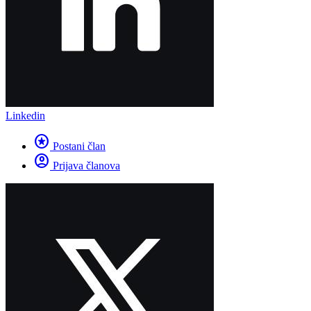
Linkedin
stars
Postani član
account_circle
Prijava članova