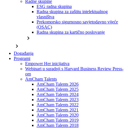
Radne skupine
ESG radna skupina
Radna skupina za zaštitu intelektualnog
vlasništva
Prekomorsko sigurnosno savjetodavno vijeće
(OSAC)
Radna skupina za kartično poslovanje
chevron_right
chevron_right
Događanja
Programi
Empower Her inicijativa
Webinari u suradnji s Harvard Business Review Press-
om
AmCham Talents
AmCham Talents 2026
AmCham Talents 2025
AmCham Talents 2024
AmCham Talents 2023
AmCham Talents 2022
AmCham Talents 2021
AmCham Talents 2020
AmCham Talents 2019
AmCham Talents 2018