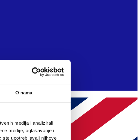
O nama
enih medija i analizirali
ene medije, oglašavanje i
k ste upotrebljavali njihove