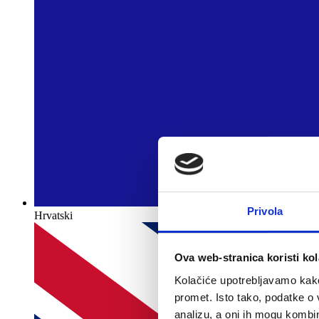
Privola
Hrvatski
Ova web-stranica koristi kol
Kolačiće upotrebljavamo kako 
promet. Isto tako, podatke o 
analizu, a oni ih mogu kombini