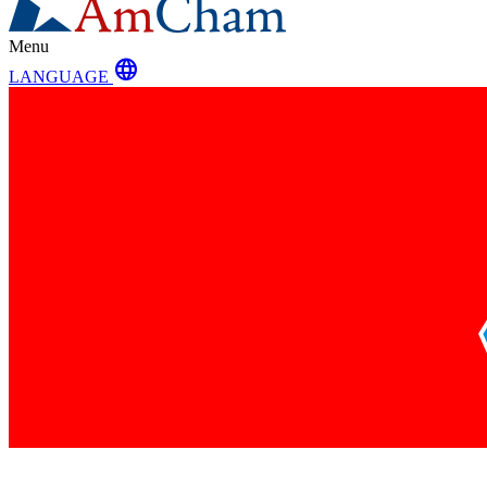
Menu
language
LANGUAGE