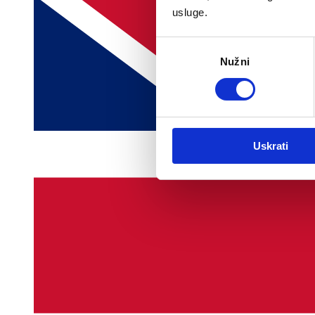
usluge.
Odabir
Nužni
pristanka
Uskrati