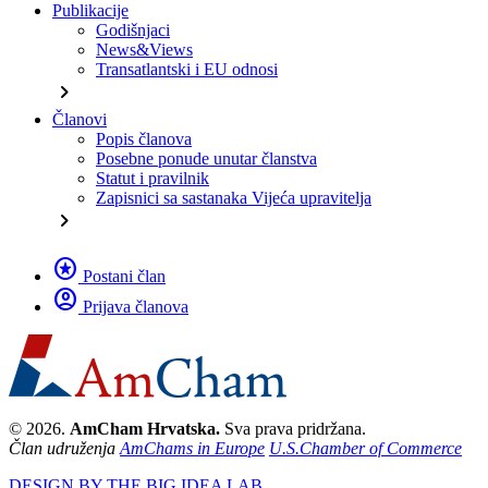
Publikacije
Godišnjaci
News&Views
Transatlantski i EU odnosi
chevron_right
Članovi
Popis članova
Posebne ponude unutar članstva
Statut i pravilnik
Zapisnici sa sastanaka Vijeća upravitelja
chevron_right
stars
Postani član
account_circle
Prijava članova
© 2026.
AmCham Hrvatska.
Sva prava pridržana.
Član udruženja
AmChams in Europe
U.S.Chamber of Commerce
DESIGN BY THE BIG IDEA LAB