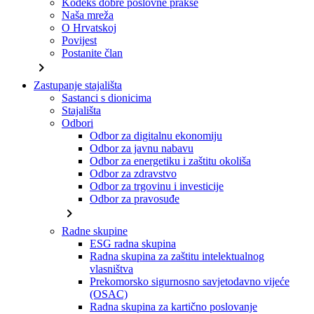
Kodeks dobre poslovne prakse
Naša mreža
O Hrvatskoj
Povijest
Postanite član
chevron_right
Zastupanje stajališta
Sastanci s dionicima
Stajališta
Odbori
Odbor za digitalnu ekonomiju
Odbor za javnu nabavu
Odbor za energetiku i zaštitu okoliša
Odbor za zdravstvo
Odbor za trgovinu i investicije
Odbor za pravosuđe
chevron_right
Radne skupine
ESG radna skupina
Radna skupina za zaštitu intelektualnog
vlasništva
Prekomorsko sigurnosno savjetodavno vijeće
(OSAC)
Radna skupina za kartično poslovanje