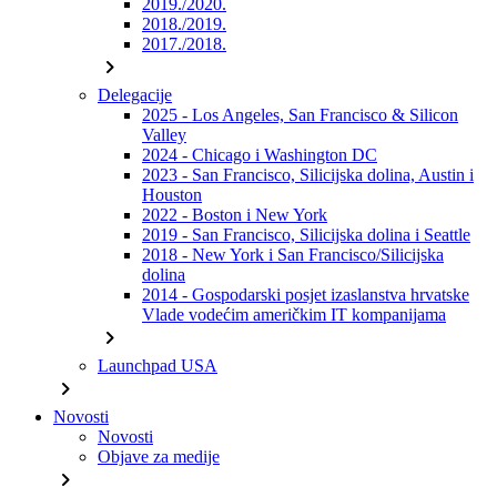
2019./2020.
2018./2019.
2017./2018.
chevron_right
Delegacije
2025 - Los Angeles, San Francisco & Silicon
Valley
2024 - Chicago i Washington DC
2023 - San Francisco, Silicijska dolina, Austin i
Houston
2022 - Boston i New York
2019 - San Francisco, Silicijska dolina i Seattle
2018 - New York i San Francisco/Silicijska
dolina
2014 - Gospodarski posjet izaslanstva hrvatske
Vlade vodećim američkim IT kompanijama
chevron_right
Launchpad USA
chevron_right
Novosti
Novosti
Objave za medije
chevron_right