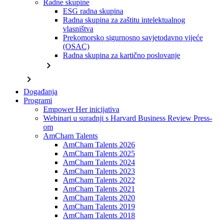
Radne skupine
ESG radna skupina
Radna skupina za zaštitu intelektualnog
vlasništva
Prekomorsko sigurnosno savjetodavno vijeće
(OSAC)
Radna skupina za kartično poslovanje
chevron_right
chevron_right
Događanja
Programi
Empower Her inicijativa
Webinari u suradnji s Harvard Business Review Press-
om
AmCham Talents
AmCham Talents 2026
AmCham Talents 2025
AmCham Talents 2024
AmCham Talents 2023
AmCham Talents 2022
AmCham Talents 2021
AmCham Talents 2020
AmCham Talents 2019
AmCham Talents 2018