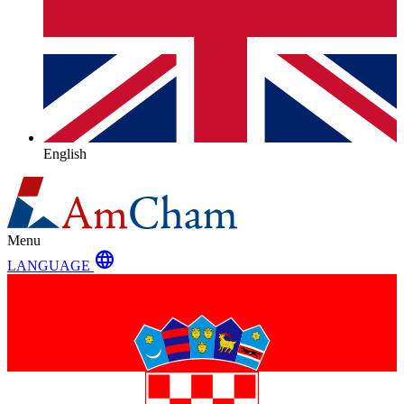
English
Menu
language
LANGUAGE