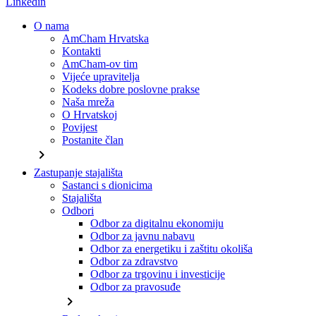
Linkedin
O nama
AmCham Hrvatska
Kontakti
AmCham-ov tim
Vijeće upravitelja
Kodeks dobre poslovne prakse
Naša mreža
O Hrvatskoj
Povijest
Postanite član
chevron_right
Zastupanje stajališta
Sastanci s dionicima
Stajališta
Odbori
Odbor za digitalnu ekonomiju
Odbor za javnu nabavu
Odbor za energetiku i zaštitu okoliša
Odbor za zdravstvo
Odbor za trgovinu i investicije
Odbor za pravosuđe
chevron_right