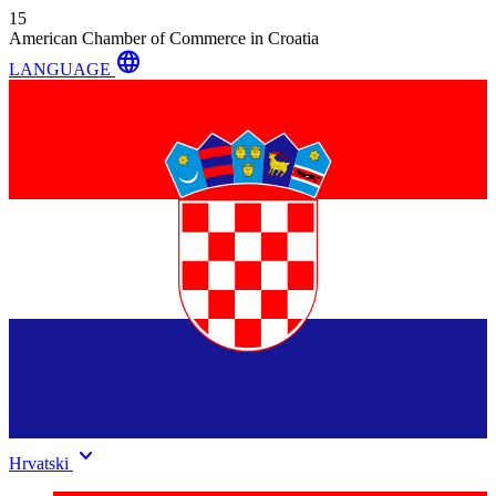
15
American Chamber of Commerce in Croatia
language
LANGUAGE
keyboard_arrow_down
Hrvatski