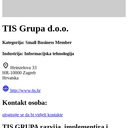
TIS Grupa d.o.o.
Kategorija:
Small Business Member
Industrija:
Informacijska tehnologija
location_on
Heinzelova 33
HR-10000 Zagreb
Hrvatska
language
http://www.tis.hr
Kontakt osoba:
ulogirajte se da bi vidjeli kontakte
TIS GRUPA razvija, implementira i