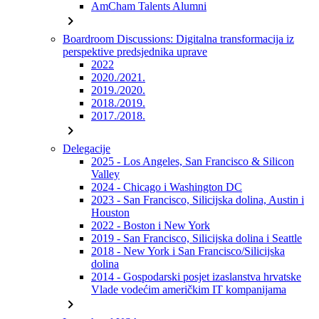
AmCham Talents Alumni
chevron_right
Boardroom Discussions: Digitalna transformacija iz
perspektive predsjednika uprave
2022
2020./2021.
2019./2020.
2018./2019.
2017./2018.
chevron_right
Delegacije
2025 - Los Angeles, San Francisco & Silicon
Valley
2024 - Chicago i Washington DC
2023 - San Francisco, Silicijska dolina, Austin i
Houston
2022 - Boston i New York
2019 - San Francisco, Silicijska dolina i Seattle
2018 - New York i San Francisco/Silicijska
dolina
2014 - Gospodarski posjet izaslanstva hrvatske
Vlade vodećim američkim IT kompanijama
chevron_right