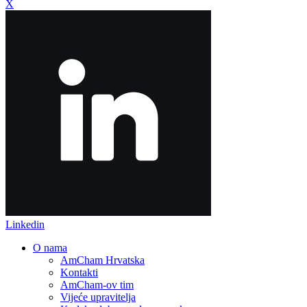
X
Linkedin
O nama
AmCham Hrvatska
Kontakti
AmCham-ov tim
Vijeće upravitelja