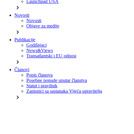
Launchpad USA
chevron_right
Novosti
Novosti
Objave za medije
chevron_right
Publikacije
Godišnjaci
News&Views
Transatlantski i EU odnosi
chevron_right
Članovi
Popis članova
Posebne ponude unutar članstva
Statut i pravilnik
Zapisnici sa sastanaka Vijeća upravitelja
chevron_right