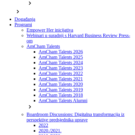
chevron_right
chevron_right
Događanja
Programi
Empower Her inicijativa
Webinari u suradnji s Harvard Business Review Press-
om
AmCham Talents
AmCham Talents 2026
AmCham Talents 2025
AmCham Talents 2024
AmCham Talents 2023
AmCham Talents 2022
AmCham Talents 2021
AmCham Talents 2020
AmCham Talents 2019
AmCham Talents 2018
AmCham Talents Alumni
chevron_right
Boardroom Discussions: Digitalna transformacija iz
perspektive predsjednika uprave
2022
2020./2021.