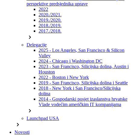
perspektive predsjednika uprave
2022
2020./2021.
2019./2020.
2018./2019.
2017./2018.
chevron_right
Delegacije
2025 - Los Angeles, San Francisco & Silicon
Valley
2024 - Chicago i Washington DC
2023 - San Francisco, Silicijska dolina, Austin i
Houston
2022 - Boston i New York
2019 - San Francisco, Silicijska dolina i Seattle
2018 - New York i San Francisco/Silicijska
dolina
2014 - Gospodarski posjet izaslanstva hrvatske
Vlade vodećim američkim IT kompanijama
chevron_right
Launchpad USA
chevron_right
Novosti