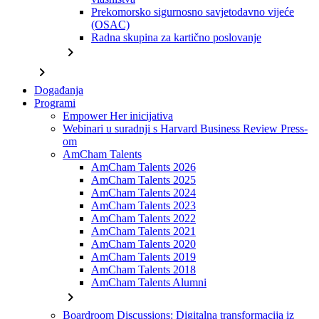
Prekomorsko sigurnosno savjetodavno vijeće
(OSAC)
Radna skupina za kartično poslovanje
chevron_right
chevron_right
Događanja
Programi
Empower Her inicijativa
Webinari u suradnji s Harvard Business Review Press-
om
AmCham Talents
AmCham Talents 2026
AmCham Talents 2025
AmCham Talents 2024
AmCham Talents 2023
AmCham Talents 2022
AmCham Talents 2021
AmCham Talents 2020
AmCham Talents 2019
AmCham Talents 2018
AmCham Talents Alumni
chevron_right
Boardroom Discussions: Digitalna transformacija iz