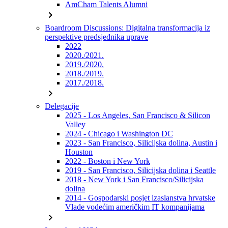
AmCham Talents Alumni
chevron_right
Boardroom Discussions: Digitalna transformacija iz
perspektive predsjednika uprave
2022
2020./2021.
2019./2020.
2018./2019.
2017./2018.
chevron_right
Delegacije
2025 - Los Angeles, San Francisco & Silicon
Valley
2024 - Chicago i Washington DC
2023 - San Francisco, Silicijska dolina, Austin i
Houston
2022 - Boston i New York
2019 - San Francisco, Silicijska dolina i Seattle
2018 - New York i San Francisco/Silicijska
dolina
2014 - Gospodarski posjet izaslanstva hrvatske
Vlade vodećim američkim IT kompanijama
chevron_right