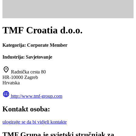
TMF Croatia d.o.o.
Kategorija:
Corporate Member
Industrija:
Savjetovanje
location_on
Radnička cesta 80
HR-10000 Zagreb
Hrvatska
language
http://www.tmf-group.com
Kontakt osoba:
ulogirajte se da bi vidjeli kontakte
TMF Grupa je svjetski stručnjak za