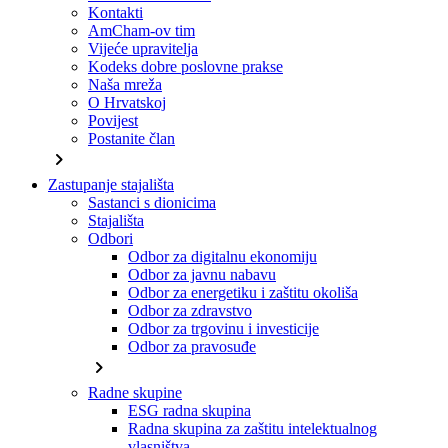
Kontakti
AmCham-ov tim
Vijeće upravitelja
Kodeks dobre poslovne prakse
Naša mreža
O Hrvatskoj
Povijest
Postanite član
chevron_right
Zastupanje stajališta
Sastanci s dionicima
Stajališta
Odbori
Odbor za digitalnu ekonomiju
Odbor za javnu nabavu
Odbor za energetiku i zaštitu okoliša
Odbor za zdravstvo
Odbor za trgovinu i investicije
Odbor za pravosuđe
chevron_right
Radne skupine
ESG radna skupina
Radna skupina za zaštitu intelektualnog
vlasništva