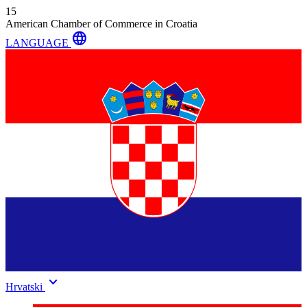
15
American Chamber of Commerce in Croatia
language
LANGUAGE
keyboard_arrow_down
Hrvatski