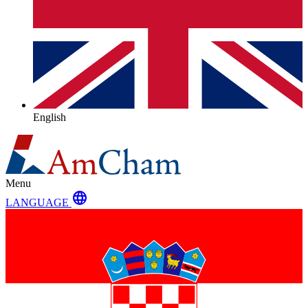
English
Menu
language
LANGUAGE