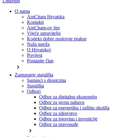
Linkedin
O nama
AmCham Hrvatska
Kontakti
AmCham-ov tim
Vijeće upravitelja
Kodeks dobre poslovne prakse
Naša mreža
O Hrvatskoj
Povijest
Postanite član
chevron_right
Zastupanje stajališta
Sastanci s dionicima
Stajališta
Odbori
Odbor za digitalnu ekonomiju
Odbor za javnu nabavu
Odbor za energetiku i zaštitu okoliša
Odbor za zdravstvo
Odbor za trgovinu i investicije
Odbor za pravosuđe
chevron_right