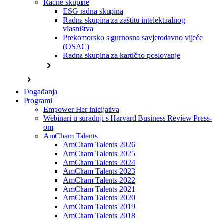
Radne skupine
ESG radna skupina
Radna skupina za zaštitu intelektualnog
vlasništva
Prekomorsko sigurnosno savjetodavno vijeće
(OSAC)
Radna skupina za kartično poslovanje
chevron_right
chevron_right
Događanja
Programi
Empower Her inicijativa
Webinari u suradnji s Harvard Business Review Press-
om
AmCham Talents
AmCham Talents 2026
AmCham Talents 2025
AmCham Talents 2024
AmCham Talents 2023
AmCham Talents 2022
AmCham Talents 2021
AmCham Talents 2020
AmCham Talents 2019
AmCham Talents 2018