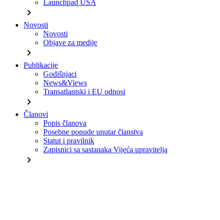
Launchpad USA
chevron_right
Novosti
Novosti
Objave za medije
chevron_right
Publikacije
Godišnjaci
News&Views
Transatlantski i EU odnosi
chevron_right
Članovi
Popis članova
Posebne ponude unutar članstva
Statut i pravilnik
Zapisnici sa sastanaka Vijeća upravitelja
chevron_right