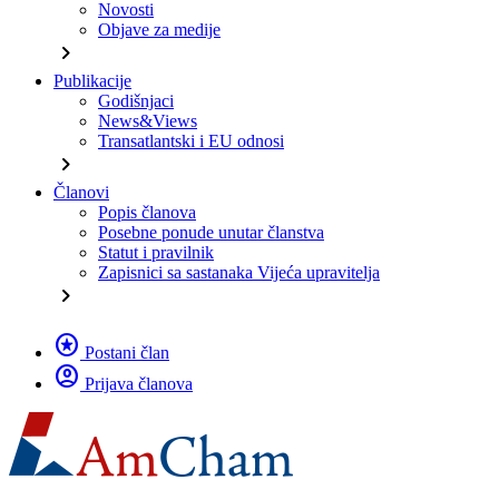
Novosti
Objave za medije
chevron_right
Publikacije
Godišnjaci
News&Views
Transatlantski i EU odnosi
chevron_right
Članovi
Popis članova
Posebne ponude unutar članstva
Statut i pravilnik
Zapisnici sa sastanaka Vijeća upravitelja
chevron_right
stars
Postani član
account_circle
Prijava članova