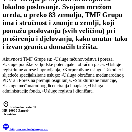
lokalno poslovanje. Svojom mrežom
ureda, u preko 83 zemalja, TMF Grupa
ima i stručnost i znanje u zemlji, koji
pomažu poslovanju (svih veličina) pri
proširenju i djelovanju, kako unutar tako
i izvan granica domaćih tržišta.
Aktivnosti TMF Grupe su: •Usluge računovodstva i poreza,
•Usluge podrške za ljudske potencijale i obračun plaća, •Usluge
registrirane adrese i upravljanja, •Korporativne usluge. Takodjer i
slijedeće specijalizirane usluge: •Usluga obračuna međunarodnog
PDV-a i Porez na premiju osiguranja, •Strukturirane financije,
•Usluge međunarodnog licenciranja i naplate, •Usluga
administracije fonda, •Usluge registra i dioničara.
location_on
Radnička cesta 80
HR-10000 Zagreb
Hrvatska
language
http://www.tmf-group.com