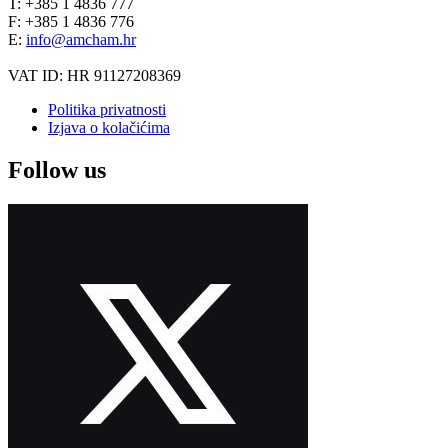
T: +385 1 4836 777
F: +385 1 4836 776
E:
info@amcham.hr
VAT ID: HR 91127208369
Politika privatnosti
Izjava o kolačićima
Follow us