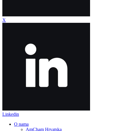
X
Linkedin
O nama
AmCham Hrvatska