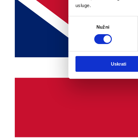
usluge.
Odabir
Nužni
pristanka
Uskrati