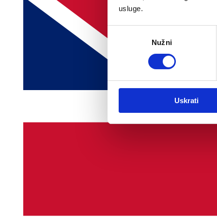
usluge.
Odabir
Nužni
pristanka
Uskrati