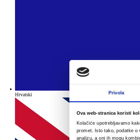
Privola
Hrvatski
Ova web-stranica koristi kol
Kolačiće upotrebljavamo kako 
promet. Isto tako, podatke o 
analizu, a oni ih mogu kombini