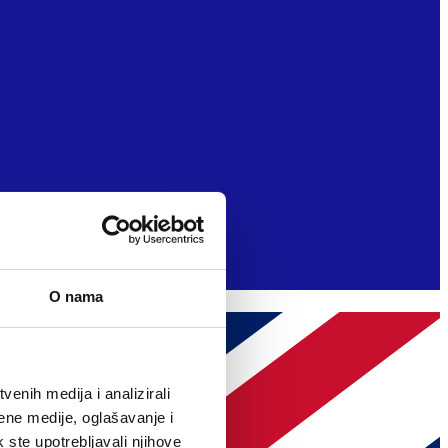
O nama
enih medija i analizirali
ene medije, oglašavanje i
k ste upotrebljavali njihove