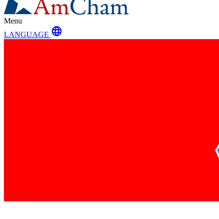
Menu
language
LANGUAGE