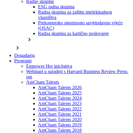
Radne skupine
ESG radna skupina
Radna skupina za zaštitu intelektualnog
vlasništva
Prekomorsko sigurnosno savjetodavno vijeće
(OSAC)
Radna skupina za kartično poslovanje
chevron_right
chevron_right
Događanja
Programi
Empower Her inicijativa
Webinari u suradnji s Harvard Business Review Press-
om
AmCham Talents
AmCham Talents 2026
AmCham Talents 2025
AmCham Talents 2024
AmCham Talents 2023
AmCham Talents 2022
AmCham Talents 2021
AmCham Talents 2020
AmCham Talents 2019
AmCham Talents 2018