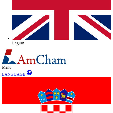
English
Menu
language
LANGUAGE