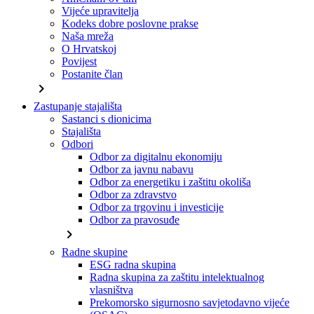
Vijeće upravitelja
Kodeks dobre poslovne prakse
Naša mreža
O Hrvatskoj
Povijest
Postanite član
chevron_right
Zastupanje stajališta
Sastanci s dionicima
Stajališta
Odbori
Odbor za digitalnu ekonomiju
Odbor za javnu nabavu
Odbor za energetiku i zaštitu okoliša
Odbor za zdravstvo
Odbor za trgovinu i investicije
Odbor za pravosuđe
chevron_right
Radne skupine
ESG radna skupina
Radna skupina za zaštitu intelektualnog
vlasništva
Prekomorsko sigurnosno savjetodavno vijeće