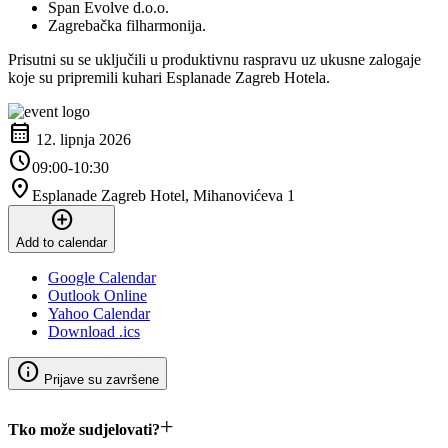
Span Evolve d.o.o.
Zagrebačka filharmonija.
Prisutni su se uključili u produktivnu raspravu uz ukusne zalogaje
koje su pripremili kuhari Esplanade Zagreb Hotela.
calendar_month
12. lipnja 2026
schedule
09:00-10:30
location_on
Esplanade Zagreb Hotel, Mihanovićeva 1
add_circle
Add to calendar
Google Calendar
Outlook Online
Yahoo Calendar
Download .ics
info
Prijave su završene
+
Tko može sudjelovati?