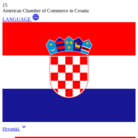
15
American Chamber of Commerce in Croatia
language
LANGUAGE
keyboard_arrow_down
Hrvatski