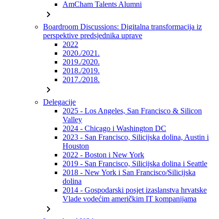
AmCham Talents Alumni
chevron_right
Boardroom Discussions: Digitalna transformacija iz
perspektive predsjednika uprave
2022
2020./2021.
2019./2020.
2018./2019.
2017./2018.
chevron_right
Delegacije
2025 - Los Angeles, San Francisco & Silicon
Valley
2024 - Chicago i Washington DC
2023 - San Francisco, Silicijska dolina, Austin i
Houston
2022 - Boston i New York
2019 - San Francisco, Silicijska dolina i Seattle
2018 - New York i San Francisco/Silicijska
dolina
2014 - Gospodarski posjet izaslanstva hrvatske
Vlade vodećim američkim IT kompanijama
chevron_right