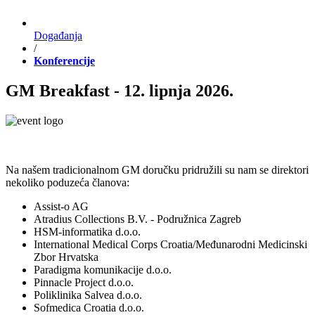
Događanja
/
Konferencije
GM Breakfast - 12. lipnja 2026.
Na našem tradicionalnom GM doručku pridružili su nam se direktori
nekoliko poduzeća članova:
Assist-o AG
Atradius Collections B.V. - Podružnica Zagreb
HSM-informatika d.o.o.
International Medical Corps Croatia/Međunarodni Medicinski
Zbor Hrvatska
Paradigma komunikacije d.o.o.
Pinnacle Project d.o.o.
Poliklinika Salvea d.o.o.
Sofmedica Croatia d.o.o.