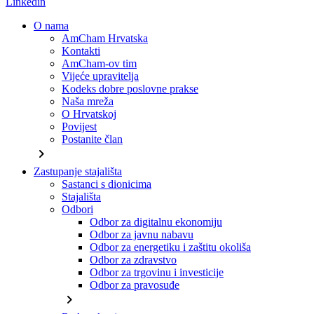
Linkedin
O nama
AmCham Hrvatska
Kontakti
AmCham-ov tim
Vijeće upravitelja
Kodeks dobre poslovne prakse
Naša mreža
O Hrvatskoj
Povijest
Postanite član
chevron_right
Zastupanje stajališta
Sastanci s dionicima
Stajališta
Odbori
Odbor za digitalnu ekonomiju
Odbor za javnu nabavu
Odbor za energetiku i zaštitu okoliša
Odbor za zdravstvo
Odbor za trgovinu i investicije
Odbor za pravosuđe
chevron_right