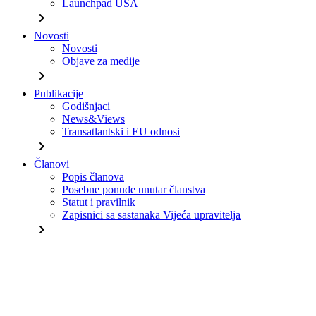
Launchpad USA
chevron_right
Novosti
Novosti
Objave za medije
chevron_right
Publikacije
Godišnjaci
News&Views
Transatlantski i EU odnosi
chevron_right
Članovi
Popis članova
Posebne ponude unutar članstva
Statut i pravilnik
Zapisnici sa sastanaka Vijeća upravitelja
chevron_right