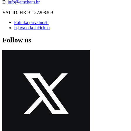
E:
info@amcham.hr
VAT ID: HR 91127208369
Politika privatnosti
Izjava o kolačićima
Follow us