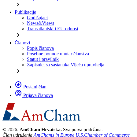
chevron_right
Publikacije
Godišnjaci
News&Views
Transatlantski i EU odnosi
chevron_right
Članovi
Popis članova
Posebne ponude unutar članstva
Statut i pravilnik
Zapisnici sa sastanaka Vijeća upravitelja
chevron_right
stars
Postani član
account_circle
Prijava članova
© 2026.
AmCham Hrvatska.
Sva prava pridržana.
Član udruženja
AmChams in Europe
U.S.Chamber of Commerce