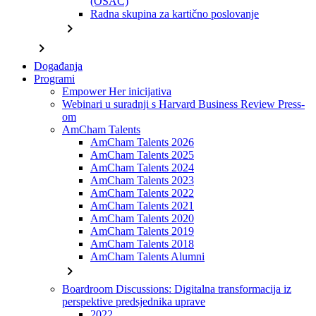
(OSAC)
Radna skupina za kartično poslovanje
chevron_right
chevron_right
Događanja
Programi
Empower Her inicijativa
Webinari u suradnji s Harvard Business Review Press-
om
AmCham Talents
AmCham Talents 2026
AmCham Talents 2025
AmCham Talents 2024
AmCham Talents 2023
AmCham Talents 2022
AmCham Talents 2021
AmCham Talents 2020
AmCham Talents 2019
AmCham Talents 2018
AmCham Talents Alumni
chevron_right
Boardroom Discussions: Digitalna transformacija iz
perspektive predsjednika uprave
2022