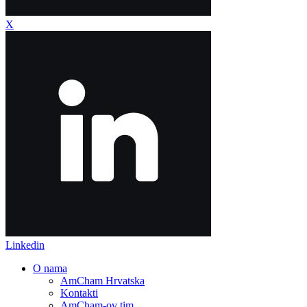
X
Linkedin
O nama
AmCham Hrvatska
Kontakti
AmCham-ov tim