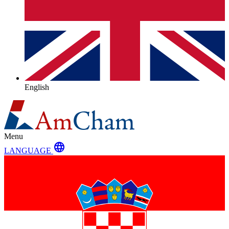
English
Menu
language
LANGUAGE