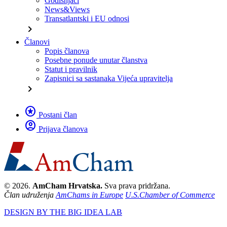
Godišnjaci
News&Views
Transatlantski i EU odnosi
chevron_right
Članovi
Popis članova
Posebne ponude unutar članstva
Statut i pravilnik
Zapisnici sa sastanaka Vijeća upravitelja
chevron_right
stars
Postani član
account_circle
Prijava članova
© 2026.
AmCham Hrvatska.
Sva prava pridržana.
Član udruženja
AmChams in Europe
U.S.Chamber of Commerce
DESIGN BY THE BIG IDEA LAB