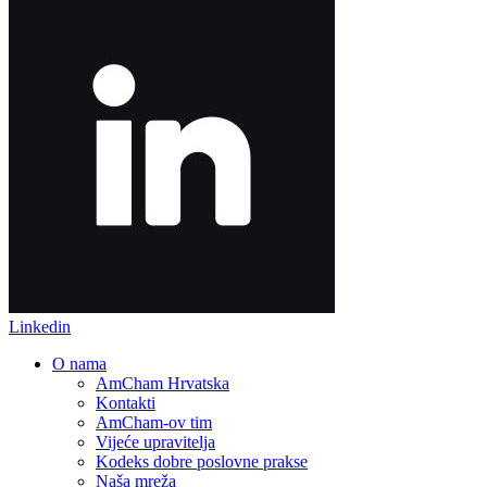
Linkedin
O nama
AmCham Hrvatska
Kontakti
AmCham-ov tim
Vijeće upravitelja
Kodeks dobre poslovne prakse
Naša mreža