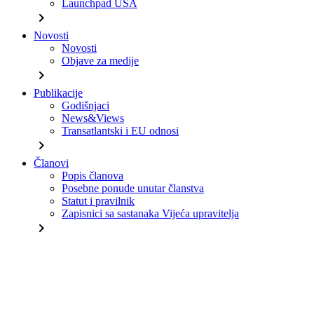
Launchpad USA
chevron_right
Novosti
Novosti
Objave za medije
chevron_right
Publikacije
Godišnjaci
News&Views
Transatlantski i EU odnosi
chevron_right
Članovi
Popis članova
Posebne ponude unutar članstva
Statut i pravilnik
Zapisnici sa sastanaka Vijeća upravitelja
chevron_right