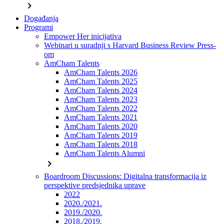
chevron_right
Događanja
Programi
Empower Her inicijativa
Webinari u suradnji s Harvard Business Review Press-
om
AmCham Talents
AmCham Talents 2026
AmCham Talents 2025
AmCham Talents 2024
AmCham Talents 2023
AmCham Talents 2022
AmCham Talents 2021
AmCham Talents 2020
AmCham Talents 2019
AmCham Talents 2018
AmCham Talents Alumni
chevron_right
Boardroom Discussions: Digitalna transformacija iz
perspektive predsjednika uprave
2022
2020./2021.
2019./2020.
2018./2019.