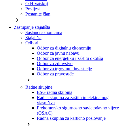
O Hrvatskoj
Povijest
Postanite član
chevron_right
Zastupanje stajališta
Sastanci s dionicima
Stajališta
Odbori
Odbor za digitalnu ekonomiju
Odbor za javnu nabavu
Odbor za energetiku i zaštitu okoliša
Odbor za zdravstvo
Odbor za trgovinu i investicije
Odbor za pravosuđe
chevron_right
Radne skupine
ESG radna skupina
Radna skupina za zaštitu intelektualnog
vlasništva
Prekomorsko sigurnosno savjetodavno vijeće
(OSAC)
Radna skupina za kartično poslovanje
chevron_right