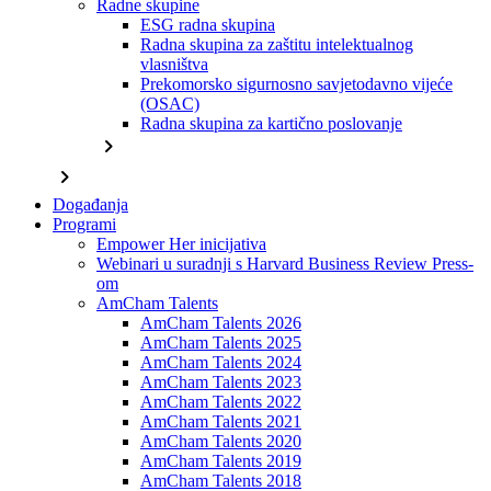
Radne skupine
ESG radna skupina
Radna skupina za zaštitu intelektualnog
vlasništva
Prekomorsko sigurnosno savjetodavno vijeće
(OSAC)
Radna skupina za kartično poslovanje
chevron_right
chevron_right
Događanja
Programi
Empower Her inicijativa
Webinari u suradnji s Harvard Business Review Press-
om
AmCham Talents
AmCham Talents 2026
AmCham Talents 2025
AmCham Talents 2024
AmCham Talents 2023
AmCham Talents 2022
AmCham Talents 2021
AmCham Talents 2020
AmCham Talents 2019
AmCham Talents 2018