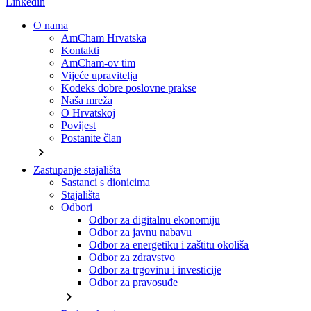
Linkedin
O nama
AmCham Hrvatska
Kontakti
AmCham-ov tim
Vijeće upravitelja
Kodeks dobre poslovne prakse
Naša mreža
O Hrvatskoj
Povijest
Postanite član
chevron_right
Zastupanje stajališta
Sastanci s dionicima
Stajališta
Odbori
Odbor za digitalnu ekonomiju
Odbor za javnu nabavu
Odbor za energetiku i zaštitu okoliša
Odbor za zdravstvo
Odbor za trgovinu i investicije
Odbor za pravosuđe
chevron_right