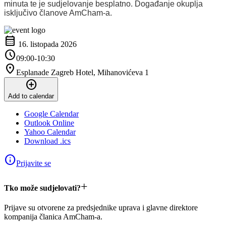
minuta te je sudjelovanje besplatno. Događanje okuplja
isključivo članove AmCham-a.
calendar_month
16. listopada 2026
schedule
09:00-10:30
location_on
Esplanade Zagreb Hotel, Mihanovićeva 1
add_circle
Add to calendar
Google Calendar
Outlook Online
Yahoo Calendar
Download .ics
info
Prijavite se
+
Tko može sudjelovati?
Prijave su otvorene za predsjednike uprava i glavne direktore
kompanija članica AmCham-a.