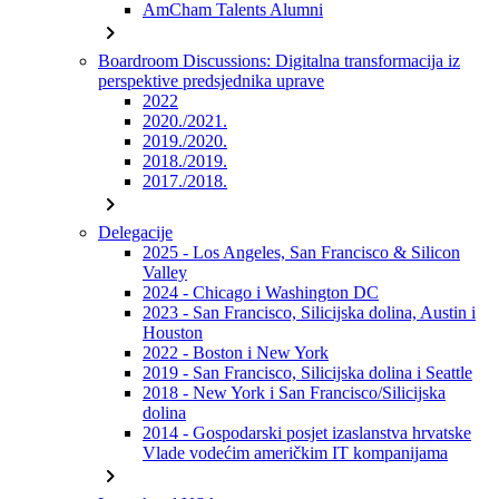
AmCham Talents Alumni
chevron_right
Boardroom Discussions: Digitalna transformacija iz
perspektive predsjednika uprave
2022
2020./2021.
2019./2020.
2018./2019.
2017./2018.
chevron_right
Delegacije
2025 - Los Angeles, San Francisco & Silicon
Valley
2024 - Chicago i Washington DC
2023 - San Francisco, Silicijska dolina, Austin i
Houston
2022 - Boston i New York
2019 - San Francisco, Silicijska dolina i Seattle
2018 - New York i San Francisco/Silicijska
dolina
2014 - Gospodarski posjet izaslanstva hrvatske
Vlade vodećim američkim IT kompanijama
chevron_right