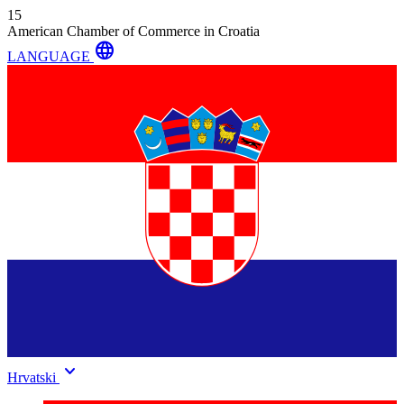
15
American Chamber of Commerce in Croatia
language
LANGUAGE
keyboard_arrow_down
Hrvatski