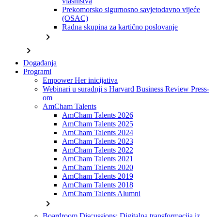
vlasništva
Prekomorsko sigurnosno savjetodavno vijeće
(OSAC)
Radna skupina za kartično poslovanje
chevron_right
chevron_right
Događanja
Programi
Empower Her inicijativa
Webinari u suradnji s Harvard Business Review Press-
om
AmCham Talents
AmCham Talents 2026
AmCham Talents 2025
AmCham Talents 2024
AmCham Talents 2023
AmCham Talents 2022
AmCham Talents 2021
AmCham Talents 2020
AmCham Talents 2019
AmCham Talents 2018
AmCham Talents Alumni
chevron_right
Boardroom Discussions: Digitalna transformacija iz