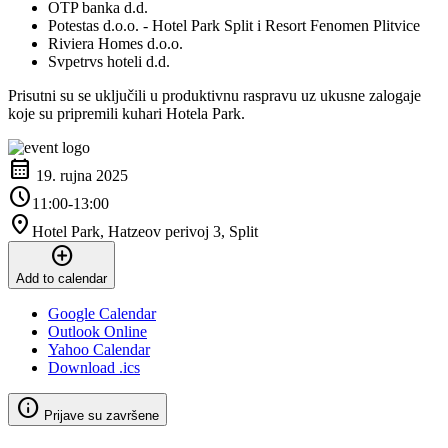
OTP banka d.d.
Potestas d.o.o. - Hotel Park Split i Resort Fenomen Plitvice
Riviera Homes d.o.o.
Svpetrvs hoteli d.d.
Prisutni su se uključili u produktivnu raspravu uz ukusne zalogaje
koje su pripremili kuhari Hotela Park.
calendar_month
19. rujna 2025
schedule
11:00-13:00
location_on
Hotel Park, Hatzeov perivoj 3, Split
add_circle
Add to calendar
Google Calendar
Outlook Online
Yahoo Calendar
Download .ics
info
Prijave su završene