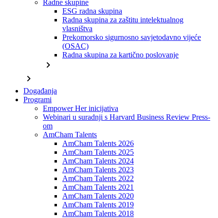
Radne skupine
ESG radna skupina
Radna skupina za zaštitu intelektualnog
vlasništva
Prekomorsko sigurnosno savjetodavno vijeće
(OSAC)
Radna skupina za kartično poslovanje
chevron_right
chevron_right
Događanja
Programi
Empower Her inicijativa
Webinari u suradnji s Harvard Business Review Press-
om
AmCham Talents
AmCham Talents 2026
AmCham Talents 2025
AmCham Talents 2024
AmCham Talents 2023
AmCham Talents 2022
AmCham Talents 2021
AmCham Talents 2020
AmCham Talents 2019
AmCham Talents 2018