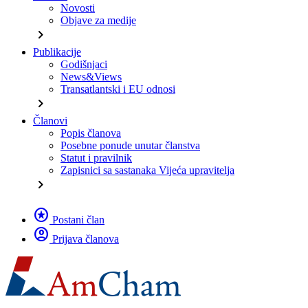
Novosti
Objave za medije
chevron_right
Publikacije
Godišnjaci
News&Views
Transatlantski i EU odnosi
chevron_right
Članovi
Popis članova
Posebne ponude unutar članstva
Statut i pravilnik
Zapisnici sa sastanaka Vijeća upravitelja
chevron_right
stars
Postani član
account_circle
Prijava članova