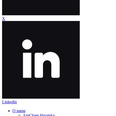
X
Linkedin
O nama
AmCham Hrvatska