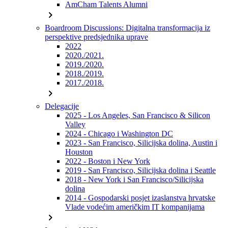
AmCham Talents Alumni
chevron_right
Boardroom Discussions: Digitalna transformacija iz
perspektive predsjednika uprave
2022
2020./2021.
2019./2020.
2018./2019.
2017./2018.
chevron_right
Delegacije
2025 - Los Angeles, San Francisco & Silicon
Valley
2024 - Chicago i Washington DC
2023 - San Francisco, Silicijska dolina, Austin i
Houston
2022 - Boston i New York
2019 - San Francisco, Silicijska dolina i Seattle
2018 - New York i San Francisco/Silicijska
dolina
2014 - Gospodarski posjet izaslanstva hrvatske
Vlade vodećim američkim IT kompanijama
chevron_right