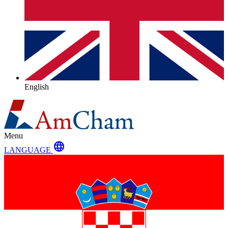
English
Menu
language
LANGUAGE