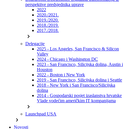
perspektive predsjednika uprave
2022
2020./2021.
2019./2020.
2018./2019.
2017./2018.
chevron_right
Delegacije
2025 - Los Angeles, San Francisco & Silicon
Valley
2024 - Chicago i Washington DC
2023 - San Francisco, Silicijska dolina, Austin i
Houston
2022 - Boston i New York
2019 - San Francisco, Silicijska dolina i Seattle
2018 - New York i San Francisco/Silicijska
dolina
2014 - Gospodarski posjet izaslanstva hrvatske
Vlade vodećim američkim IT kompanijama
chevron_right
Launchpad USA
chevron_right
Novosti