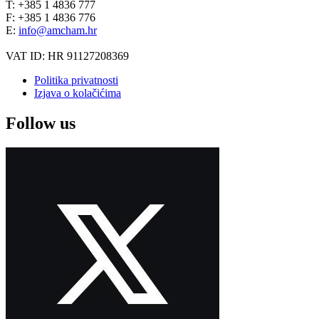
T: +385 1 4836 777
F: +385 1 4836 776
E:
info@amcham.hr
VAT ID: HR 91127208369
Politika privatnosti
Izjava o kolačićima
Follow us