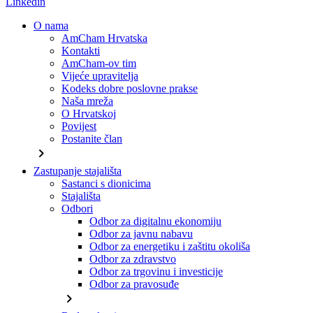
Linkedin
O nama
AmCham Hrvatska
Kontakti
AmCham-ov tim
Vijeće upravitelja
Kodeks dobre poslovne prakse
Naša mreža
O Hrvatskoj
Povijest
Postanite član
chevron_right
Zastupanje stajališta
Sastanci s dionicima
Stajališta
Odbori
Odbor za digitalnu ekonomiju
Odbor za javnu nabavu
Odbor za energetiku i zaštitu okoliša
Odbor za zdravstvo
Odbor za trgovinu i investicije
Odbor za pravosuđe
chevron_right