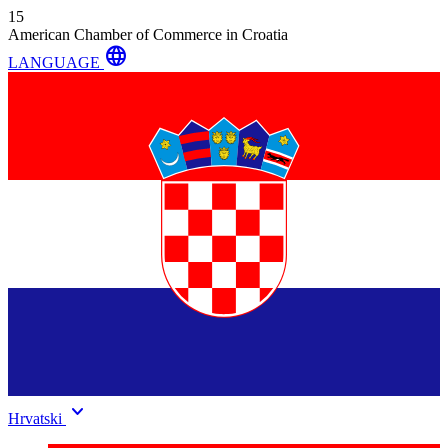
15
American Chamber of Commerce in Croatia
language
LANGUAGE
keyboard_arrow_down
Hrvatski