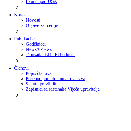
Launchpad USA
chevron_right
Novosti
Novosti
Objave za medije
chevron_right
Publikacije
Godišnjaci
News&Views
Transatlantski i EU odnosi
chevron_right
Članovi
Popis članova
Posebne ponude unutar članstva
Statut i pravilnik
Zapisnici sa sastanaka Vijeća upravitelja
chevron_right