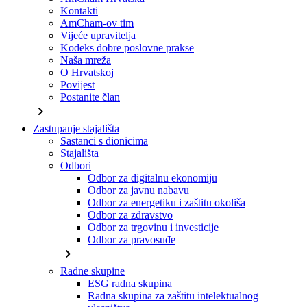
Kontakti
AmCham-ov tim
Vijeće upravitelja
Kodeks dobre poslovne prakse
Naša mreža
O Hrvatskoj
Povijest
Postanite član
chevron_right
Zastupanje stajališta
Sastanci s dionicima
Stajališta
Odbori
Odbor za digitalnu ekonomiju
Odbor za javnu nabavu
Odbor za energetiku i zaštitu okoliša
Odbor za zdravstvo
Odbor za trgovinu i investicije
Odbor za pravosuđe
chevron_right
Radne skupine
ESG radna skupina
Radna skupina za zaštitu intelektualnog