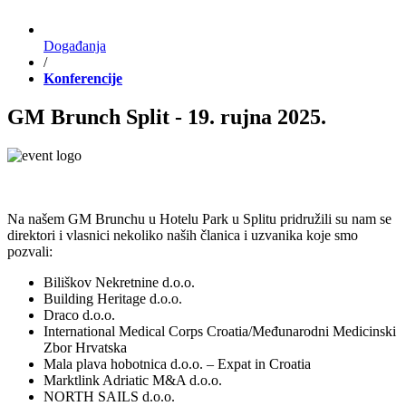
Događanja
/
Konferencije
GM Brunch Split - 19. rujna 2025.
Na našem GM Brunchu u Hotelu Park u Splitu pridružili su nam se
direktori i vlasnici nekoliko naših članica i uzvanika koje smo
pozvali:
Biliškov Nekretnine d.o.o.
Building Heritage d.o.o.
Draco d.o.o.
International Medical Corps Croatia/Međunarodni Medicinski
Zbor Hrvatska
Mala plava hobotnica d.o.o. – Expat in Croatia
Marktlink Adriatic M&A d.o.o.
NORTH SAILS d.o.o.