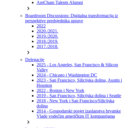
AmCham Talents Alumni
chevron_right
Boardroom Discussions: Digitalna transformacija iz
perspektive predsjednika uprave
2022
2020./2021.
2019./2020.
2018./2019.
2017./2018.
chevron_right
Delegacije
2025 - Los Angeles, San Francisco & Silicon
Valley
2024 - Chicago i Washington DC
2023 - San Francisco, Silicijska dolina, Austin i
Houston
2022 - Boston i New York
2019 - San Francisco, Silicijska dolina i Seattle
2018 - New York i San Francisco/Silicijska
dolina
2014 - Gospodarski posjet izaslanstva hrvatske
Vlade vodećim američkim IT kompanijama
chevron_right