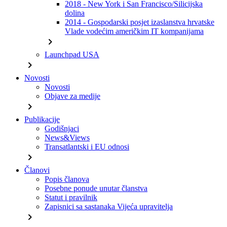
2018 - New York i San Francisco/Silicijska
dolina
2014 - Gospodarski posjet izaslanstva hrvatske
Vlade vodećim američkim IT kompanijama
chevron_right
Launchpad USA
chevron_right
Novosti
Novosti
Objave za medije
chevron_right
Publikacije
Godišnjaci
News&Views
Transatlantski i EU odnosi
chevron_right
Članovi
Popis članova
Posebne ponude unutar članstva
Statut i pravilnik
Zapisnici sa sastanaka Vijeća upravitelja
chevron_right