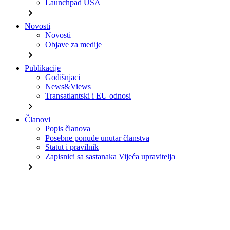
Launchpad USA
chevron_right
Novosti
Novosti
Objave za medije
chevron_right
Publikacije
Godišnjaci
News&Views
Transatlantski i EU odnosi
chevron_right
Članovi
Popis članova
Posebne ponude unutar članstva
Statut i pravilnik
Zapisnici sa sastanaka Vijeća upravitelja
chevron_right