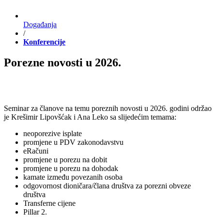
Događanja
/
Konferencije
Porezne novosti u 2026.
Seminar za članove na temu poreznih novosti u 2026. godini održao
je Krešimir Lipovšćak i Ana Leko sa slijedećim temama:
neoporezive isplate
promjene u PDV zakonodavstvu
eRačuni
promjene u porezu na dobit
promjene u porezu na dohodak
kamate između povezanih osoba
odgovornost dioničara/člana društva za porezni obveze
društva
Transferne cijene
Pillar 2.