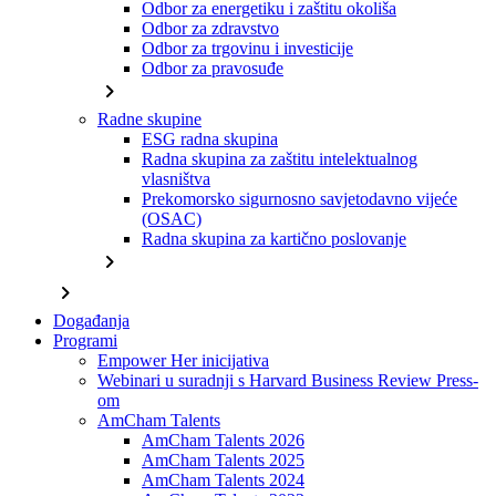
Odbor za energetiku i zaštitu okoliša
Odbor za zdravstvo
Odbor za trgovinu i investicije
Odbor za pravosuđe
chevron_right
Radne skupine
ESG radna skupina
Radna skupina za zaštitu intelektualnog
vlasništva
Prekomorsko sigurnosno savjetodavno vijeće
(OSAC)
Radna skupina za kartično poslovanje
chevron_right
chevron_right
Događanja
Programi
Empower Her inicijativa
Webinari u suradnji s Harvard Business Review Press-
om
AmCham Talents
AmCham Talents 2026
AmCham Talents 2025
AmCham Talents 2024