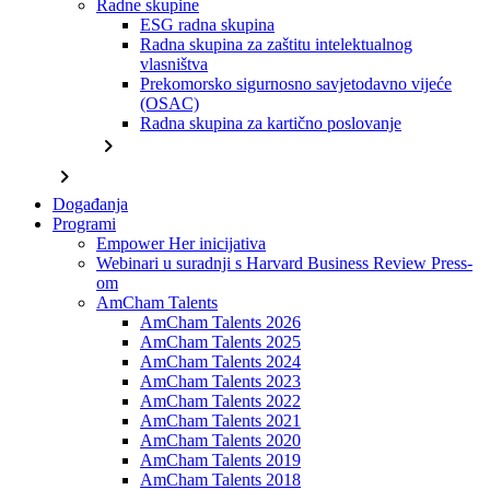
Radne skupine
ESG radna skupina
Radna skupina za zaštitu intelektualnog
vlasništva
Prekomorsko sigurnosno savjetodavno vijeće
(OSAC)
Radna skupina za kartično poslovanje
chevron_right
chevron_right
Događanja
Programi
Empower Her inicijativa
Webinari u suradnji s Harvard Business Review Press-
om
AmCham Talents
AmCham Talents 2026
AmCham Talents 2025
AmCham Talents 2024
AmCham Talents 2023
AmCham Talents 2022
AmCham Talents 2021
AmCham Talents 2020
AmCham Talents 2019
AmCham Talents 2018