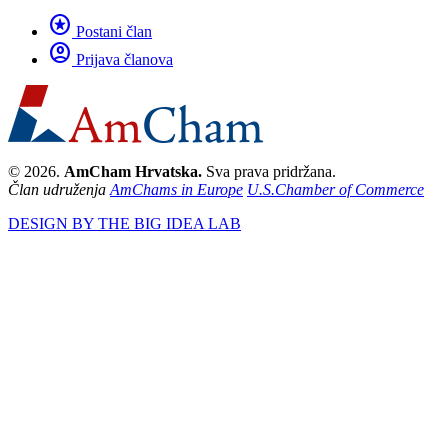
stars
Postani član
account_circle
Prijava članova
© 2026.
AmCham Hrvatska.
Sva prava pridržana.
Član udruženja
AmChams in Europe
U.S.Chamber of Commerce
DESIGN BY THE BIG IDEA LAB