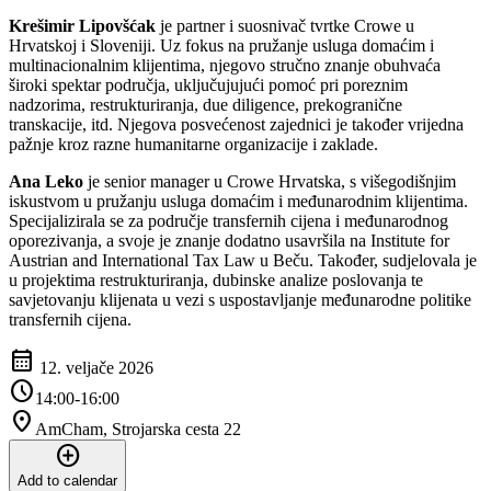
Krešimir Lipovšćak
je partner i suosnivač tvrtke Crowe u
Hrvatskoj i Sloveniji. Uz fokus na pružanje usluga domaćim i
multinacionalnim klijentima, njegovo stručno znanje obuhvaća
široki spektar područja, uključujujući pomoć pri poreznim
nadzorima, restrukturiranja, due diligence, prekogranične
transkacije, itd. Njegova posvećenost zajednici je također vrijedna
pažnje kroz razne humanitarne organizacije i zaklade.
Ana Leko
je senior manager u Crowe Hrvatska, s višegodišnjim
iskustvom u pružanju usluga domaćim i međunarodnim klijentima.
Specijalizirala se za područje transfernih cijena i međunarodnog
oporezivanja, a svoje je znanje dodatno usavršila na Institute for
Austrian and International Tax Law u Beču. Također, sudjelovala je
u projektima restrukturiranja, dubinske analize poslovanja te
savjetovanju klijenata u vezi s uspostavljanje međunarodne politike
transfernih cijena.
calendar_month
12. veljače 2026
schedule
14:00-16:00
location_on
AmCham, Strojarska cesta 22
add_circle
Add to calendar