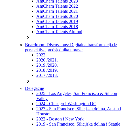
AmCham Talents 2023
AmCham Talents 2022
AmCham Talents 2021
AmCham Talents 2020
AmCham Talents 2019
AmCham Talents 2018
AmCham Talents Alumni
chevron_right
Boardroom Discussions: Digitalna transformacija iz
perspektive predsjednika uprave
2022
2020./2021.
2019./2020.
2018./2019.
2017./2018.
chevron_right
Delegacije
2025 - Los Angeles, San Francisco & Silicon
Valley
2024 - Chicago i Washington DC
2023 - San Francisco, Silicijska dolina, Austin i
Houston
2022 - Boston i New York
2019 - San Francisco, Silicijska dolina i Seattle