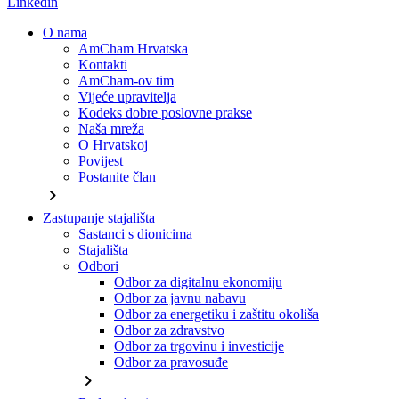
Linkedin
O nama
AmCham Hrvatska
Kontakti
AmCham-ov tim
Vijeće upravitelja
Kodeks dobre poslovne prakse
Naša mreža
O Hrvatskoj
Povijest
Postanite član
chevron_right
Zastupanje stajališta
Sastanci s dionicima
Stajališta
Odbori
Odbor za digitalnu ekonomiju
Odbor za javnu nabavu
Odbor za energetiku i zaštitu okoliša
Odbor za zdravstvo
Odbor za trgovinu i investicije
Odbor za pravosuđe
chevron_right