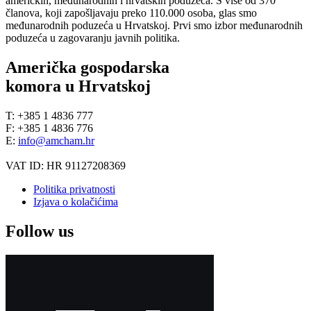
američkih, međunarodnih i hrvatskih poduzeća. S više od 370
članova, koji zapošljavaju preko 110.000 osoba, glas smo
međunarodnih poduzeća u Hrvatskoj. Prvi smo izbor međunarodnih
poduzeća u zagovaranju javnih politika.
Američka gospodarska
komora u Hrvatskoj
T: +385 1 4836 777
F: +385 1 4836 776
E:
info@amcham.hr
VAT ID: HR 91127208369
Politika privatnosti
Izjava o kolačićima
Follow us