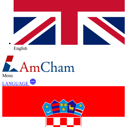
English
Menu
language
LANGUAGE