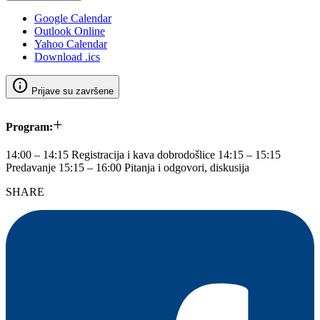
Google Calendar
Outlook Online
Yahoo Calendar
Download .ics
info
Prijave su završene
+
Program:
14:00 – 14:15 Registracija i kava dobrodošlice 14:15 – 15:15
Predavanje 15:15 – 16:00 Pitanja i odgovori, diskusija
SHARE