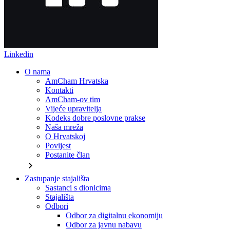
Linkedin
O nama
AmCham Hrvatska
Kontakti
AmCham-ov tim
Vijeće upravitelja
Kodeks dobre poslovne prakse
Naša mreža
O Hrvatskoj
Povijest
Postanite član
chevron_right
Zastupanje stajališta
Sastanci s dionicima
Stajališta
Odbori
Odbor za digitalnu ekonomiju
Odbor za javnu nabavu