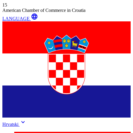
15
American Chamber of Commerce in Croatia
language
LANGUAGE
keyboard_arrow_down
Hrvatski