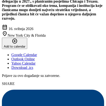
delegaciju u 2027., s planiranim posjetima Chicagu i Texasu.
Program će se oblikovati oko tema, kompanija i institucija koje
članicama mogu donijeti najveću stratešku vrijednost, a
prijedlozi članica bit će važan doprinos u njegovu daljnjem
razvoju.
calendar_month
16. svibnja 2026
location_on
New York City & Florida
add_circle
Add to calendar
Google Calendar
Outlook Online
Yahoo Calendar
Download .ics
Prijave za ovo događanje su zatvorene.
SHARE