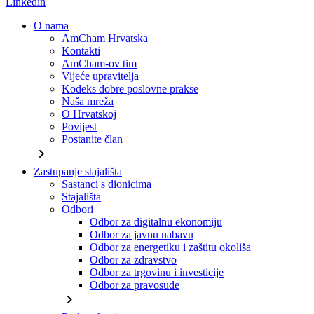
Linkedin
O nama
AmCham Hrvatska
Kontakti
AmCham-ov tim
Vijeće upravitelja
Kodeks dobre poslovne prakse
Naša mreža
O Hrvatskoj
Povijest
Postanite član
chevron_right
Zastupanje stajališta
Sastanci s dionicima
Stajališta
Odbori
Odbor za digitalnu ekonomiju
Odbor za javnu nabavu
Odbor za energetiku i zaštitu okoliša
Odbor za zdravstvo
Odbor za trgovinu i investicije
Odbor za pravosuđe
chevron_right