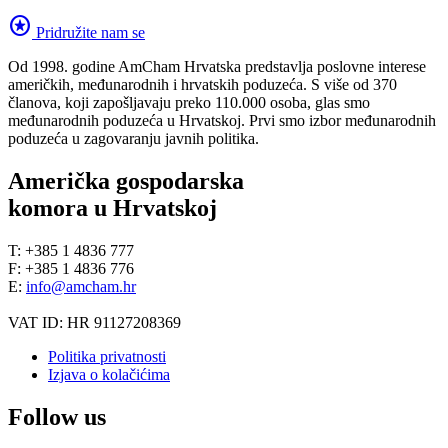
stars
Pridružite nam se
Od 1998. godine AmCham Hrvatska predstavlja poslovne interese
američkih, međunarodnih i hrvatskih poduzeća. S više od 370
članova, koji zapošljavaju preko 110.000 osoba, glas smo
međunarodnih poduzeća u Hrvatskoj. Prvi smo izbor međunarodnih
poduzeća u zagovaranju javnih politika.
Američka gospodarska
komora u Hrvatskoj
T: +385 1 4836 777
F: +385 1 4836 776
E:
info@amcham.hr
VAT ID: HR 91127208369
Politika privatnosti
Izjava o kolačićima
Follow us