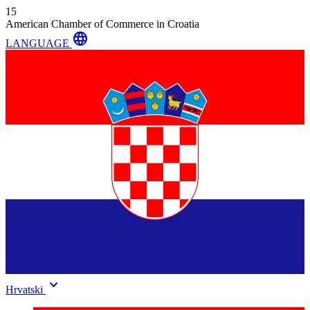
15
American Chamber of Commerce in Croatia
language
LANGUAGE
keyboard_arrow_down
Hrvatski