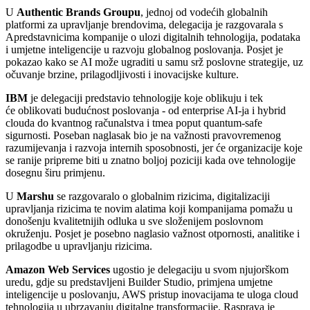
U
Authentic Brands Groupu
, jednoj od vodećih globalnih
platformi za upravljanje brendovima, delegacija je razgovarala s
Apredstavnicima kompanije o ulozi digitalnih tehnologija, podataka
i umjetne inteligencije u razvoju globalnog poslovanja. Posjet je
pokazao kako se AI može ugraditi u samu srž poslovne strategije, uz
očuvanje brzine, prilagodljivosti i inovacijske kulture.
IBM
je delegaciji predstavio tehnologije koje oblikuju i tek
će oblikovati budućnost poslovanja - od enterprise AI-ja i hybrid
clouda do kvantnog računalstva i tmea poput quantum-safe
sigurnosti. Poseban naglasak bio je na važnosti pravovremenog
razumijevanja i razvoja internih sposobnosti, jer će organizacije koje
se ranije pripreme biti u znatno boljoj poziciji kada ove tehnologije
dosegnu širu primjenu.
U
Marshu
se razgovaralo o globalnim rizicima, digitalizaciji
upravljanja rizicima te novim alatima koji kompanijama pomažu u
donošenju kvalitetnijih odluka u sve složenijem poslovnom
okruženju. Posjet je posebno naglasio važnost otpornosti, analitike i
prilagodbe u upravljanju rizicima.
Amazon Web Services
ugostio je delegaciju u svom njujorškom
uredu, gdje su predstavljeni Builder Studio, primjena umjetne
inteligencije u poslovanju, AWS pristup inovacijama te uloga cloud
tehnologija u ubrzavanju digitalne transformacije. Rasprava je