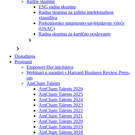
Radne skupine
ESG radna skupina
Radna skupina za zaštitu intelektualnog
vlasništva
Prekomorsko sigurnosno savjetodavno vijeće
(OSAC)
Radna skupina za kartično poslovanje
chevron_right
chevron_right
Događanja
Programi
Empower Her inicijativa
Webinari u suradnji s Harvard Business Review Press-
om
AmCham Talents
AmCham Talents 2026
AmCham Talents 2025
AmCham Talents 2024
AmCham Talents 2023
AmCham Talents 2022
AmCham Talents 2021
AmCham Talents 2020
AmCham Talents 2019
AmCham Talents 2018