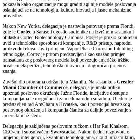
pokazala kako organizacije mogu graditi agilnije modele poslovanja
oslanjajući se na tehnologiju, kulturu inovacija i jasne mehanizme
provedbe.
Nakon New Yorka, delegacija je nastavila putovanje prema Floridi,
gdje je
Cortec
u Sarasoti ugostio sudionike na izvršnom sastanku i
obilasku Cortec Biotechnology Campusa. Posjet je pružio konkretan
uvid u tehnološke sposobnosti kompanije, R&D pristup, napredni
proizvodni ekosustav i primjenu Vapor Phase Corrosion Inhibiting
tehnologije. Cortec je pritom predstavljen i kao snažan primjer
transatlantskog poslovnog modela koji povezuje američko tržište,
hrvatsku ekspertizu, tehnološku inovaciju i dugoročan prijenos
znanja.
Završni dio programa održan je u Miamiju. Na sastanku s
Greater
Miami Chamber of Commerce
, delegacija je imala priliku
upoznati poslovno okruženje Južne Floride, inicijative dostupne
kompanijama te mogućnosti za međunarodnu suradnju. Ujedno je
predstavljen rad AmCham-a Hrvatska, kao i potencijal hrvatskog
poslovnog okruženja i kompanija članica za daljnje povezivanje s
američkim tržištem.
Delegacija je zaključena poslovnim ručkom s Har Rai Khalsom,
CEO-em i suosnivačem
Swaystacka
. Nakon tjedna razgovora o
umjetnoj inteligenciji, kvantnim tehnologijama, cloud infrastrukturi,