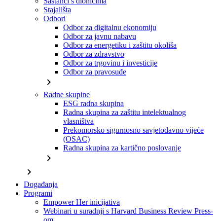
Sastanci s dionicima
Stajališta
Odbori
Odbor za digitalnu ekonomiju
Odbor za javnu nabavu
Odbor za energetiku i zaštitu okoliša
Odbor za zdravstvo
Odbor za trgovinu i investicije
Odbor za pravosuđe
chevron_right
Radne skupine
ESG radna skupina
Radna skupina za zaštitu intelektualnog
vlasništva
Prekomorsko sigurnosno savjetodavno vijeće
(OSAC)
Radna skupina za kartično poslovanje
chevron_right
chevron_right
Događanja
Programi
Empower Her inicijativa
Webinari u suradnji s Harvard Business Review Press-
om