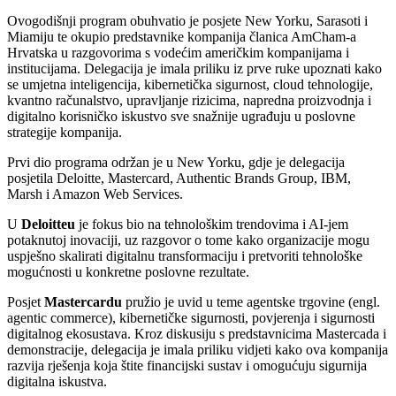
Ovogodišnji program obuhvatio je posjete New Yorku, Sarasoti i
Miamiju te okupio predstavnike kompanija članica AmCham-a
Hrvatska u razgovorima s vodećim američkim kompanijama i
institucijama. Delegacija je imala priliku iz prve ruke upoznati kako
se umjetna inteligencija, kibernetička sigurnost, cloud tehnologije,
kvantno računalstvo, upravljanje rizicima, napredna proizvodnja i
digitalno korisničko iskustvo sve snažnije ugrađuju u poslovne
strategije kompanija.
Prvi dio programa održan je u New Yorku, gdje je delegacija
posjetila Deloitte, Mastercard, Authentic Brands Group, IBM,
Marsh i Amazon Web Services.
U
Deloitteu
je fokus bio na tehnološkim trendovima i AI-jem
potaknutoj inovaciji, uz razgovor o tome kako organizacije mogu
uspješno skalirati digitalnu transformaciju i pretvoriti tehnološke
mogućnosti u konkretne poslovne rezultate.
Posjet
Mastercardu
pružio je uvid u teme agentske trgovine (engl.
agentic commerce), kibernetičke sigurnosti, povjerenja i sigurnosti
digitalnog ekosustava. Kroz diskusiju s predstavnicima Mastercada i
demonstracije, delegacija je imala priliku vidjeti kako ova kompanija
razvija rješenja koja štite financijski sustav i omogućuju sigurnija
digitalna iskustva.