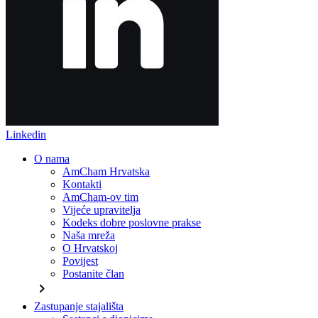
Linkedin
O nama
AmCham Hrvatska
Kontakti
AmCham-ov tim
Vijeće upravitelja
Kodeks dobre poslovne prakse
Naša mreža
O Hrvatskoj
Povijest
Postanite član
chevron_right
Zastupanje stajališta