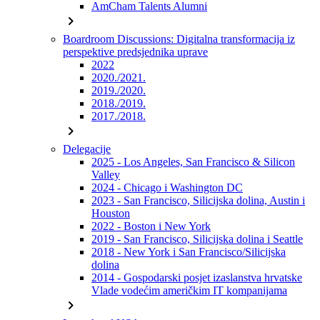
AmCham Talents Alumni
chevron_right
Boardroom Discussions: Digitalna transformacija iz
perspektive predsjednika uprave
2022
2020./2021.
2019./2020.
2018./2019.
2017./2018.
chevron_right
Delegacije
2025 - Los Angeles, San Francisco & Silicon
Valley
2024 - Chicago i Washington DC
2023 - San Francisco, Silicijska dolina, Austin i
Houston
2022 - Boston i New York
2019 - San Francisco, Silicijska dolina i Seattle
2018 - New York i San Francisco/Silicijska
dolina
2014 - Gospodarski posjet izaslanstva hrvatske
Vlade vodećim američkim IT kompanijama
chevron_right