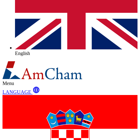
English
Menu
language
LANGUAGE