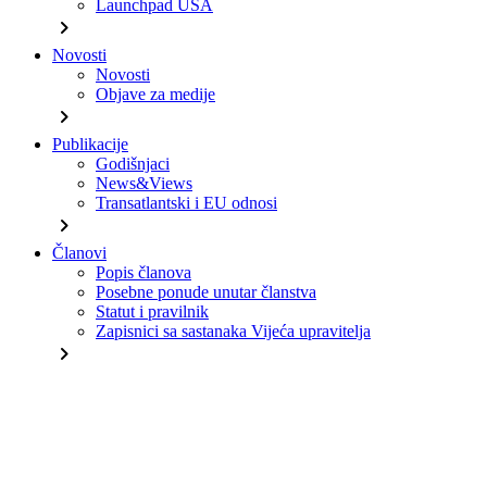
Launchpad USA
chevron_right
Novosti
Novosti
Objave za medije
chevron_right
Publikacije
Godišnjaci
News&Views
Transatlantski i EU odnosi
chevron_right
Članovi
Popis članova
Posebne ponude unutar članstva
Statut i pravilnik
Zapisnici sa sastanaka Vijeća upravitelja
chevron_right