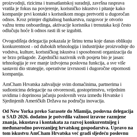
proizvodnji, rizicima i transatlantskoj suradnji, završna rasprava
vratila je fokus na povjerenje, korisničko iskustvo i pitanje kako
kompanije prvi kontakt s korisnikom mogu pretvoriti u dugoročan
odnos. Kroz primjer digitalnog bankarstva, razgovor je otvorio
važnu temu onboardinga, aktivacije korisnika i trenutaka koji često
odlučuju hoće li odnos rasti ili se izgubiti.
Ovogodišnja delegacija pokazala je širinu tema koje danas oblikuju
konkurentnost - od dubokih tehnologija i industrijske proizvodnje do
vodstva, kulture, korisničkog iskustva i sposobnosti organizacija da
se brzo prilagode. Zajednički nazivnik svih posjeta bio je jasan:
tehnologija je sve manje izdvojena poslovna funkcija, a sve više
sastavni dio strategije, operativne izvrsnosti i dugoročne otpornosti
kompanija.
AmCham Hrvatska zahvaljuje svim domaćinima, partnerima i
sudionicima delegacije na otvorenosti, gostoprimstvu, vrijednim
uvidima i doprinosu jačanju poslovnih veza između Hrvatske i
Sjedinjenih Američkih Država na području inovacija.
Od New Yorka preko Sarasote do Miamija, poslovna delegacija
u SAD 2026. dodatno je potvrdila važnost izravne razmjene
znanja, iskustava i kontakata za razvoj konkurentnijeg i
međunarodno povezanijeg hrvatskog gospodarstva. Upravo na
tom iskustvu AmCham Hrvatska već gradi sljedeću poslovnu