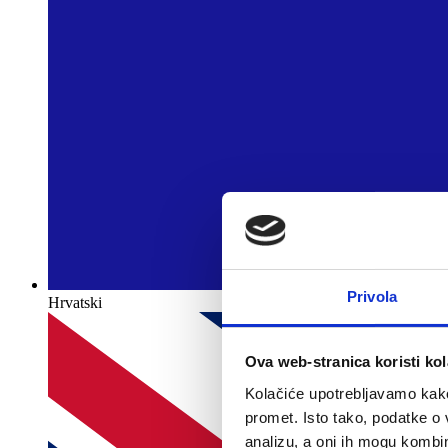
Privola
Hrvatski
Ova web-stranica koristi kol
Kolačiće upotrebljavamo kako 
promet. Isto tako, podatke o 
analizu, a oni ih mogu kombini