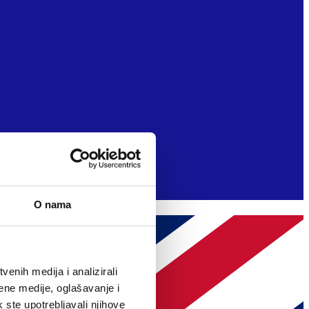
O nama
enih medija i analizirali
ene medije, oglašavanje i
k ste upotrebljavali njihove