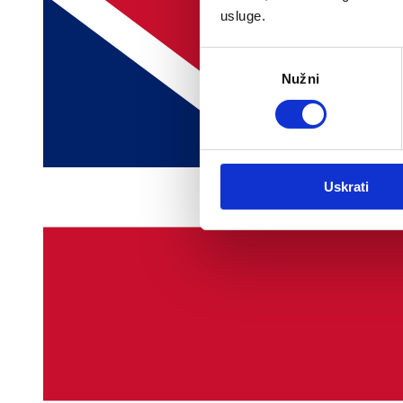
usluge.
Odabir
Nužni
pristanka
Uskrati