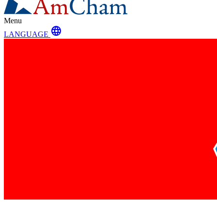
Menu
language
LANGUAGE