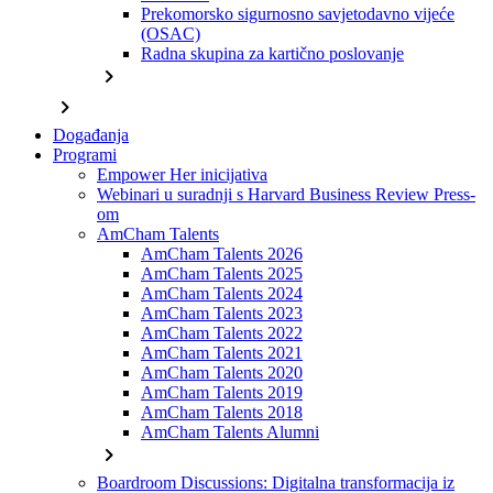
Prekomorsko sigurnosno savjetodavno vijeće
(OSAC)
Radna skupina za kartično poslovanje
chevron_right
chevron_right
Događanja
Programi
Empower Her inicijativa
Webinari u suradnji s Harvard Business Review Press-
om
AmCham Talents
AmCham Talents 2026
AmCham Talents 2025
AmCham Talents 2024
AmCham Talents 2023
AmCham Talents 2022
AmCham Talents 2021
AmCham Talents 2020
AmCham Talents 2019
AmCham Talents 2018
AmCham Talents Alumni
chevron_right
Boardroom Discussions: Digitalna transformacija iz