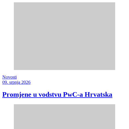
Novosti
09. srpnja 2026
Promjene u vodstvu PwC-a Hrvatska