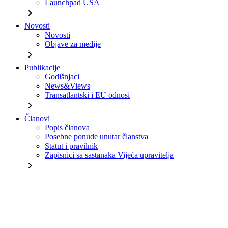
Launchpad USA
chevron_right
Novosti
Novosti
Objave za medije
chevron_right
Publikacije
Godišnjaci
News&Views
Transatlantski i EU odnosi
chevron_right
Članovi
Popis članova
Posebne ponude unutar članstva
Statut i pravilnik
Zapisnici sa sastanaka Vijeća upravitelja
chevron_right