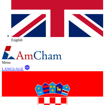
English
Menu
language
LANGUAGE