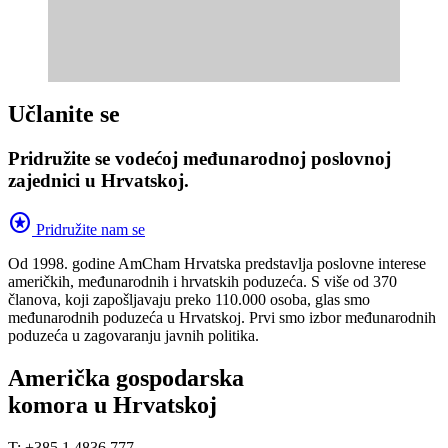
Učlanite se
Pridružite se vodećoj međunarodnoj poslovnoj
zajednici u Hrvatskoj.
stars
Pridružite nam se
Od 1998. godine AmCham Hrvatska predstavlja poslovne interese
američkih, međunarodnih i hrvatskih poduzeća. S više od 370
članova, koji zapošljavaju preko 110.000 osoba, glas smo
međunarodnih poduzeća u Hrvatskoj. Prvi smo izbor međunarodnih
poduzeća u zagovaranju javnih politika.
Američka gospodarska
komora u Hrvatskoj
T: +385 1 4836 777