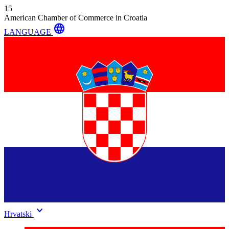
15
American Chamber of Commerce in Croatia
language
LANGUAGE
keyboard_arrow_down
Hrvatski