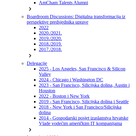
AmCham Talents Alumni
chevron_right
Boardroom Discussions: Digitalna transformacija iz
perspektive predsjednika uprave
2022
2020./2021.
2019./2020.
2018./2019.
2017./2018.
chevron_right
Delegacije
2025 - Los Angeles, San Francisco & Silicon
Valley
2024 - Chicago i Washington DC
2023 - San Francisco, Silicijska dolina, Austin i
Houston
2022 - Boston i New York
2019 - San Francisco, Silicijska dolina i Seattle
2018 - New York i San Francisco/Silicijska
dolina
2014 - Gospodarski posjet izaslanstva hrvatske
Vlade vodećim američkim IT kompanijama
chevron_right