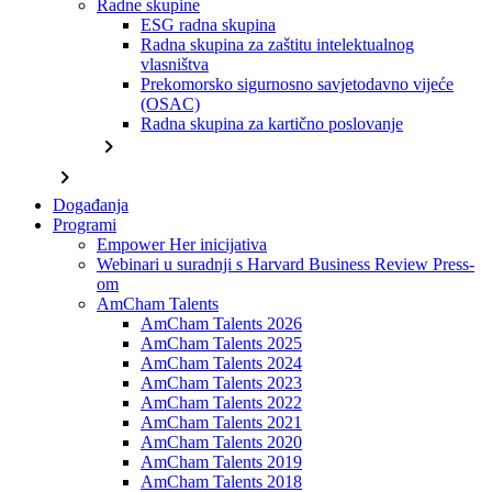
Radne skupine
ESG radna skupina
Radna skupina za zaštitu intelektualnog
vlasništva
Prekomorsko sigurnosno savjetodavno vijeće
(OSAC)
Radna skupina za kartično poslovanje
chevron_right
chevron_right
Događanja
Programi
Empower Her inicijativa
Webinari u suradnji s Harvard Business Review Press-
om
AmCham Talents
AmCham Talents 2026
AmCham Talents 2025
AmCham Talents 2024
AmCham Talents 2023
AmCham Talents 2022
AmCham Talents 2021
AmCham Talents 2020
AmCham Talents 2019
AmCham Talents 2018