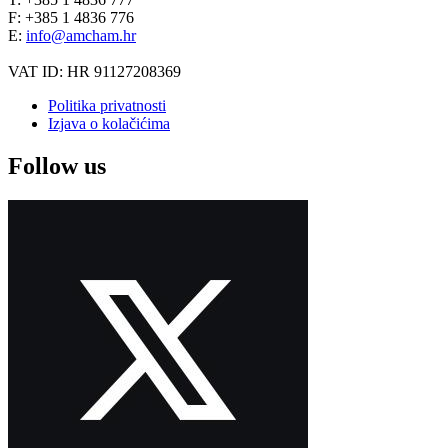
F: +385 1 4836 776
E:
info@amcham.hr
VAT ID: HR 91127208369
Politika privatnosti
Izjava o kolačićima
Follow us