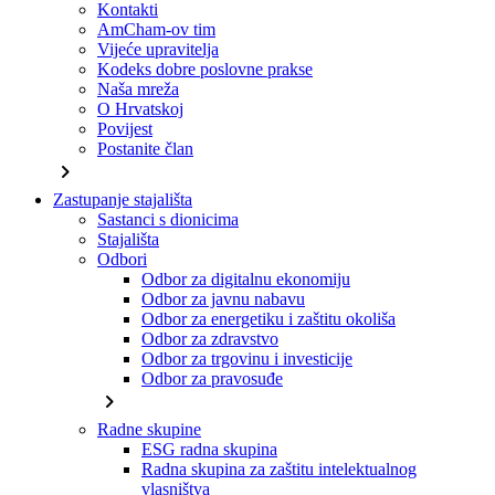
Kontakti
AmCham-ov tim
Vijeće upravitelja
Kodeks dobre poslovne prakse
Naša mreža
O Hrvatskoj
Povijest
Postanite član
chevron_right
Zastupanje stajališta
Sastanci s dionicima
Stajališta
Odbori
Odbor za digitalnu ekonomiju
Odbor za javnu nabavu
Odbor za energetiku i zaštitu okoliša
Odbor za zdravstvo
Odbor za trgovinu i investicije
Odbor za pravosuđe
chevron_right
Radne skupine
ESG radna skupina
Radna skupina za zaštitu intelektualnog
vlasništva