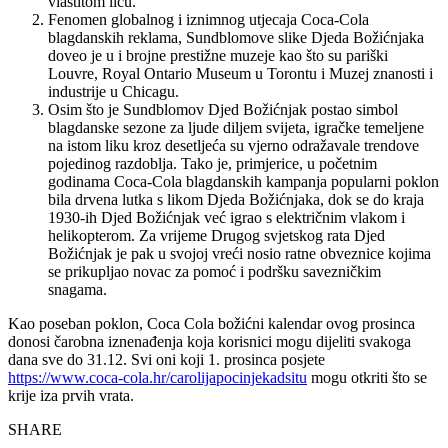
vlastitom licu.
Fenomen globalnog i iznimnog utjecaja Coca-Cola
blagdanskih reklama, Sundblomove slike Djeda Božićnjaka
doveo je u i brojne prestižne muzeje kao što su pariški
Louvre, Royal Ontario Museum u Torontu i Muzej znanosti i
industrije u Chicagu.
Osim što je Sundblomov Djed Božićnjak postao simbol
blagdanske sezone za ljude diljem svijeta, igračke temeljene
na istom liku kroz desetljeća su vjerno odražavale trendove
pojedinog razdoblja. Tako je, primjerice, u početnim
godinama Coca-Cola blagdanskih kampanja popularni poklon
bila drvena lutka s likom Djeda Božićnjaka, dok se do kraja
1930-ih Djed Božićnjak već igrao s električnim vlakom i
helikopterom. Za vrijeme Drugog svjetskog rata Djed
Božićnjak je pak u svojoj vreći nosio ratne obveznice kojima
se prikupljao novac za pomoć i podršku savezničkim
snagama.
Kao poseban poklon, Coca Cola božićni kalendar ovog prosinca
donosi čarobna iznenađenja koja korisnici mogu dijeliti svakoga
dana sve do 31.12. Svi oni koji 1. prosinca posjete
https://www.coca-cola.hr/carolijapocinjekadsitu
mogu otkriti što se
krije iza prvih vrata.
SHARE