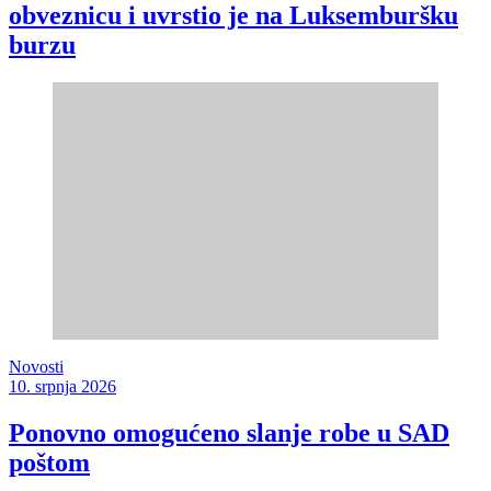
obveznicu i uvrstio je na Luksemburšku
burzu
Novosti
10. srpnja 2026
Ponovno omogućeno slanje robe u SAD
poštom