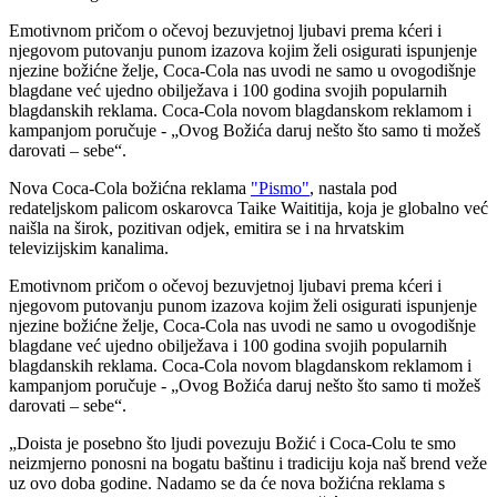
Emotivnom pričom o očevoj bezuvjetnoj ljubavi prema kćeri i
njegovom putovanju punom izazova kojim želi osigurati ispunjenje
njezine božićne želje, Coca-Cola nas uvodi ne samo u ovogodišnje
blagdane već ujedno obilježava i 100 godina svojih popularnih
blagdanskih reklama. Coca-Cola novom blagdanskom reklamom i
kampanjom poručuje - „Ovog Božića daruj nešto što samo ti možeš
darovati – sebe“.
Nova Coca-Cola božićna reklama
"Pismo"
, nastala pod
redateljskom palicom oskarovca Taike Waititija, koja je globalno već
naišla na širok, pozitivan odjek, emitira se i na hrvatskim
televizijskim kanalima.
Emotivnom pričom o očevoj bezuvjetnoj ljubavi prema kćeri i
njegovom putovanju punom izazova kojim želi osigurati ispunjenje
njezine božićne želje, Coca-Cola nas uvodi ne samo u ovogodišnje
blagdane već ujedno obilježava i 100 godina svojih popularnih
blagdanskih reklama. Coca-Cola novom blagdanskom reklamom i
kampanjom poručuje - „Ovog Božića daruj nešto što samo ti možeš
darovati – sebe“.
„Doista je posebno što ljudi povezuju Božić i Coca-Colu te smo
neizmjerno ponosni na bogatu baštinu i tradiciju koja naš brend veže
uz ovo doba godine. Nadamo se da će nova božićna reklama s