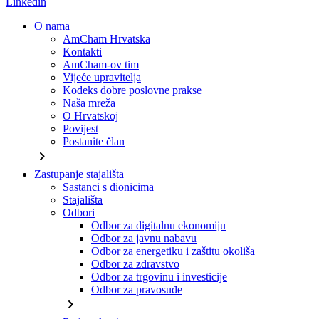
Linkedin
O nama
AmCham Hrvatska
Kontakti
AmCham-ov tim
Vijeće upravitelja
Kodeks dobre poslovne prakse
Naša mreža
O Hrvatskoj
Povijest
Postanite član
chevron_right
Zastupanje stajališta
Sastanci s dionicima
Stajališta
Odbori
Odbor za digitalnu ekonomiju
Odbor za javnu nabavu
Odbor za energetiku i zaštitu okoliša
Odbor za zdravstvo
Odbor za trgovinu i investicije
Odbor za pravosuđe
chevron_right