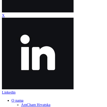
X
Linkedin
O nama
AmCham Hrvatska