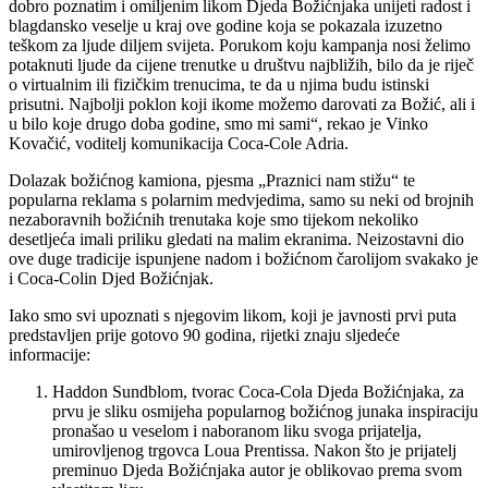
dobro poznatim i omiljenim likom Djeda Božićnjaka unijeti radost i
blagdansko veselje u kraj ove godine koja se pokazala izuzetno
teškom za ljude diljem svijeta. Porukom koju kampanja nosi želimo
potaknuti ljude da cijene trenutke u društvu najbližih, bilo da je riječ
o virtualnim ili fizičkim trenucima, te da u njima budu istinski
prisutni. Najbolji poklon koji ikome možemo darovati za Božić, ali i
u bilo koje drugo doba godine, smo mi sami“, rekao je Vinko
Kovačić, voditelj komunikacija Coca-Cole Adria.
Dolazak božićnog kamiona, pjesma „Praznici nam stižu“ te
popularna reklama s polarnim medvjedima, samo su neki od brojnih
nezaboravnih božićnih trenutaka koje smo tijekom nekoliko
desetljeća imali priliku gledati na malim ekranima. Neizostavni dio
ove duge tradicije ispunjene nadom i božićnom čarolijom svakako je
i Coca-Colin Djed Božićnjak.
Iako smo svi upoznati s njegovim likom, koji je javnosti prvi puta
predstavljen prije gotovo 90 godina, rijetki znaju sljedeće
informacije:
Haddon Sundblom, tvorac Coca-Cola Djeda Božićnjaka, za
prvu je sliku osmijeha popularnog božićnog junaka inspiraciju
pronašao u veselom i naboranom liku svoga prijatelja,
umirovljenog trgovca Loua Prentissa. Nakon što je prijatelj
preminuo Djeda Božićnjaka autor je oblikovao prema svom