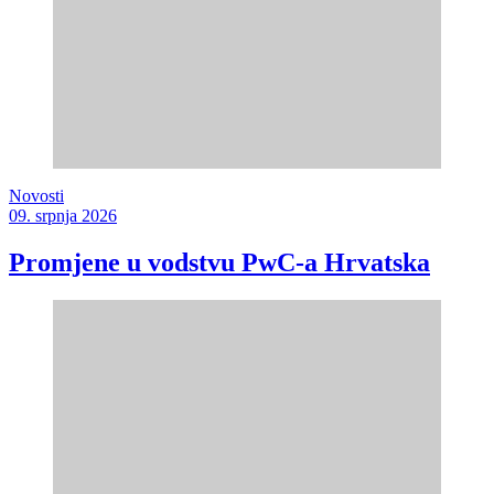
Novosti
09. srpnja 2026
Promjene u vodstvu PwC-a Hrvatska