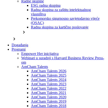
Radne skupine
ESG radna skupina
Radna skupina za zaštitu intelektualnog
vlasništva
Prekomorsko sigurnosno savjetodavno vijeće
(OSAC)
Radna skupina za kartično poslovanje
chevron_right
chevron_right
Događanja
Programi
Empower Her inicijativa
Webinari u suradnji s Harvard Business Review Press-
om
AmCham Talents
AmCham Talents 2026
AmCham Talents 2025
AmCham Talents 2024
AmCham Talents 2023
AmCham Talents 2022
AmCham Talents 2021
AmCham Talents 2020
AmCham Talents 2019
AmCham Talents 2018