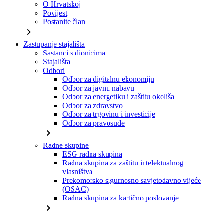
O Hrvatskoj
Povijest
Postanite član
chevron_right
Zastupanje stajališta
Sastanci s dionicima
Stajališta
Odbori
Odbor za digitalnu ekonomiju
Odbor za javnu nabavu
Odbor za energetiku i zaštitu okoliša
Odbor za zdravstvo
Odbor za trgovinu i investicije
Odbor za pravosuđe
chevron_right
Radne skupine
ESG radna skupina
Radna skupina za zaštitu intelektualnog
vlasništva
Prekomorsko sigurnosno savjetodavno vijeće
(OSAC)
Radna skupina za kartično poslovanje
chevron_right