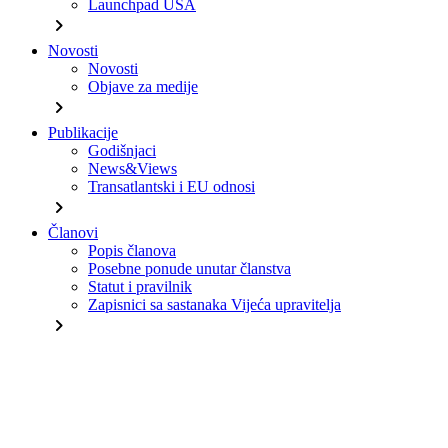
Launchpad USA
chevron_right
Novosti
Novosti
Objave za medije
chevron_right
Publikacije
Godišnjaci
News&Views
Transatlantski i EU odnosi
chevron_right
Članovi
Popis članova
Posebne ponude unutar članstva
Statut i pravilnik
Zapisnici sa sastanaka Vijeća upravitelja
chevron_right