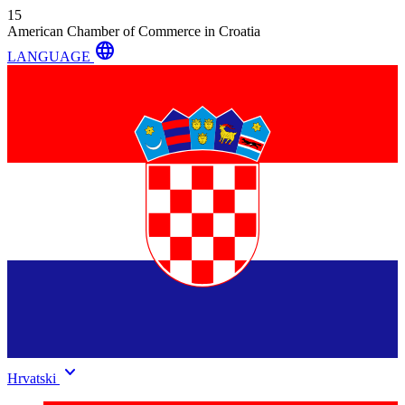
15
American Chamber of Commerce in Croatia
language
LANGUAGE
keyboard_arrow_down
Hrvatski