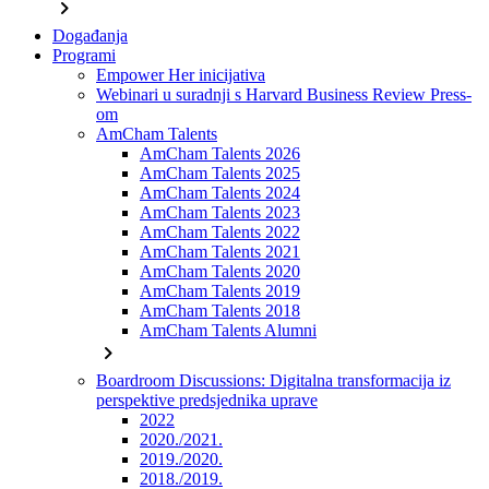
chevron_right
Događanja
Programi
Empower Her inicijativa
Webinari u suradnji s Harvard Business Review Press-
om
AmCham Talents
AmCham Talents 2026
AmCham Talents 2025
AmCham Talents 2024
AmCham Talents 2023
AmCham Talents 2022
AmCham Talents 2021
AmCham Talents 2020
AmCham Talents 2019
AmCham Talents 2018
AmCham Talents Alumni
chevron_right
Boardroom Discussions: Digitalna transformacija iz
perspektive predsjednika uprave
2022
2020./2021.
2019./2020.
2018./2019.