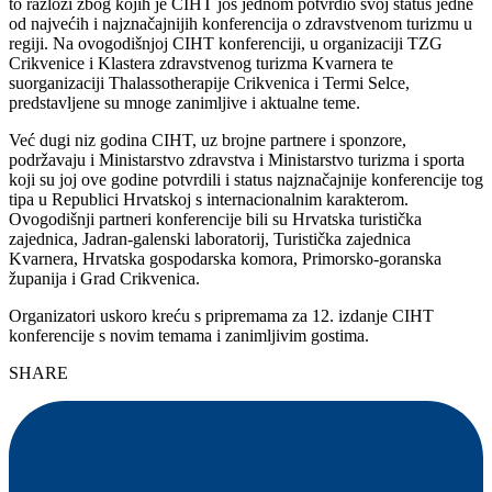
to razlozi zbog kojih je CIHT još jednom potvrdio svoj status jedne
od najvećih i najznačajnijih konferencija o zdravstvenom turizmu u
regiji. Na ovogodišnjoj CIHT konferenciji, u organizaciji TZG
Crikvenice i Klastera zdravstvenog turizma Kvarnera te
suorganizaciji Thalassotherapije Crikvenica i Termi Selce,
predstavljene su mnoge zanimljive i aktualne teme.
Već dugi niz godina CIHT, uz brojne partnere i sponzore,
podržavaju i Ministarstvo zdravstva i Ministarstvo turizma i sporta
koji su joj ove godine potvrdili i status najznačajnije konferencije tog
tipa u Republici Hrvatskoj s internacionalnim karakterom.
Ovogodišnji partneri konferencije bili su Hrvatska turistička
zajednica, Jadran-galenski laboratorij, Turistička zajednica
Kvarnera, Hrvatska gospodarska komora, Primorsko-goranska
županija i Grad Crikvenica.
Organizatori uskoro kreću s pripremama za 12. izdanje CIHT
konferencije s novim temama i zanimljivim gostima.
SHARE