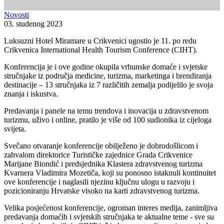
Novosti
03. studenog 2023
Luksuzni Hotel Miramare u Crikvenici ugostio je 11. po redu
Crikvenica International Health Tourism Conference (CIHT).
Konferencija je i ove godine okupila vrhunske domaće i svjetske
stručnjake iz područja medicine, turizma, marketinga i brendiranja
destinacije – 13 stručnjaka iz 7 različitih zemalja podijelilo je svoja
znanja i iskustva.
Predavanja i panele na temu trendova i inovacija u zdravstvenom
turizmu, uživo i online, pratilo je više od 100 sudionika iz cijeloga
svijeta.
Svečano otvaranje konferencije obilježeno je dobrodošlicom i
zahvalom direktorice Turističke zajednice Grada Crikvenice
Marijane Biondić i predsjednika Klastera zdravstvenog turizma
Kvarnera Vladimira Mozetiča, koji su ponosno istaknuli kontinuitet
ove konferencije i naglasili njezinu ključnu ulogu u razvoju i
pozicioniranju Hrvatske visoko na karti zdravstvenog turizma.
Velika posjećenost konferencije, ogroman interes medija, zanimljiva
predavanja domaćih i svjetskih stručnjaka te aktualne teme - sve su