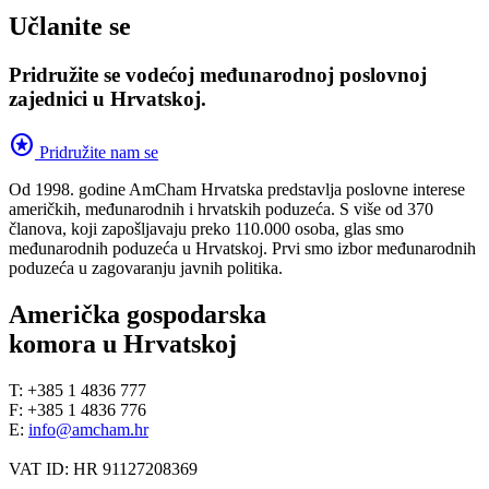
Učlanite se
Pridružite se vodećoj međunarodnoj poslovnoj
zajednici u Hrvatskoj.
stars
Pridružite nam se
Od 1998. godine AmCham Hrvatska predstavlja poslovne interese
američkih, međunarodnih i hrvatskih poduzeća. S više od 370
članova, koji zapošljavaju preko 110.000 osoba, glas smo
međunarodnih poduzeća u Hrvatskoj. Prvi smo izbor međunarodnih
poduzeća u zagovaranju javnih politika.
Američka gospodarska
komora u Hrvatskoj
T: +385 1 4836 777
F: +385 1 4836 776
E:
info@amcham.hr
VAT ID: HR 91127208369