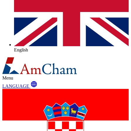
English
Menu
language
LANGUAGE