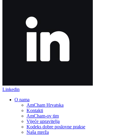
Linkedin
O nama
AmCham Hrvatska
Kontakti
AmCham-ov tim
Vijeće upravitelja
Kodeks dobre poslovne prakse
Naša mreža