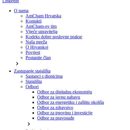
Linkedin
O nama
AmCham Hrvatska
Kontakti
AmCham-ov tim
Vijeće upravitelja
Kodeks dobre poslovne prakse
Naša mreža
O Hrvatskoj
Povijest
Postanite član
chevron_right
Zastupanje stajališta
Sastanci s dionicima
Stajališta
Odbori
Odbor za digitalnu ekonomiju
Odbor za javnu nabavu
Odbor za energetiku i zaštitu okoliša
Odbor za zdravstvo
Odbor za trgovinu i investicije
Odbor za pravosuđe
chevron_right