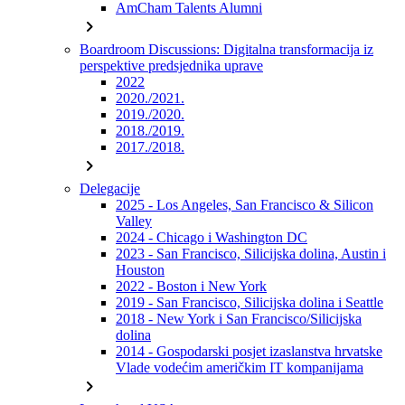
AmCham Talents Alumni
chevron_right
Boardroom Discussions: Digitalna transformacija iz
perspektive predsjednika uprave
2022
2020./2021.
2019./2020.
2018./2019.
2017./2018.
chevron_right
Delegacije
2025 - Los Angeles, San Francisco & Silicon
Valley
2024 - Chicago i Washington DC
2023 - San Francisco, Silicijska dolina, Austin i
Houston
2022 - Boston i New York
2019 - San Francisco, Silicijska dolina i Seattle
2018 - New York i San Francisco/Silicijska
dolina
2014 - Gospodarski posjet izaslanstva hrvatske
Vlade vodećim američkim IT kompanijama
chevron_right