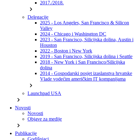
2017./2018.
chevron_right
Delegacije
2025 - Los Angeles, San Francisco & Silicon
Valley
2024 - Chicago i Washington DC
2023 - San Francisco, Silicijska dolina, Austin i
Houston
2022 - Boston i New York
2019 - San Francisco, Silicijska dolina i Seattle
2018 - New York i San Francisco/Silicijska
dolina
2014 - Gospodarski posjet izaslanstva hrvatske
Vlade vodećim američkim IT kompanijama
chevron_right
Launchpad USA
chevron_right
Novosti
Novosti
Objave za medije
chevron_right
Publikacije
Godišnjaci