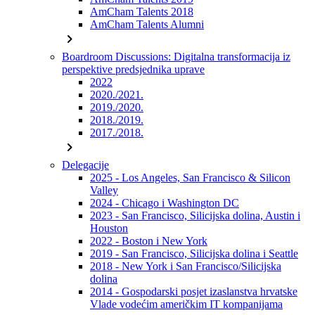
AmCham Talents 2018
AmCham Talents Alumni
chevron_right
Boardroom Discussions: Digitalna transformacija iz
perspektive predsjednika uprave
2022
2020./2021.
2019./2020.
2018./2019.
2017./2018.
chevron_right
Delegacije
2025 - Los Angeles, San Francisco & Silicon
Valley
2024 - Chicago i Washington DC
2023 - San Francisco, Silicijska dolina, Austin i
Houston
2022 - Boston i New York
2019 - San Francisco, Silicijska dolina i Seattle
2018 - New York i San Francisco/Silicijska
dolina
2014 - Gospodarski posjet izaslanstva hrvatske
Vlade vodećim američkim IT kompanijama