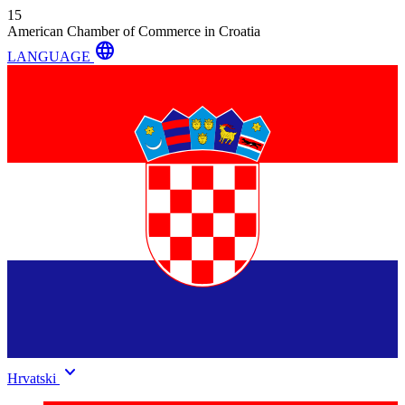
15
American Chamber of Commerce in Croatia
language
LANGUAGE
keyboard_arrow_down
Hrvatski