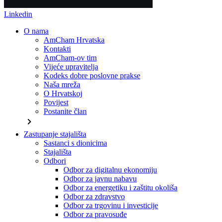
Linkedin
O nama
AmCham Hrvatska
Kontakti
AmCham-ov tim
Vijeće upravitelja
Kodeks dobre poslovne prakse
Naša mreža
O Hrvatskoj
Povijest
Postanite član
chevron_right
Zastupanje stajališta
Sastanci s dionicima
Stajališta
Odbori
Odbor za digitalnu ekonomiju
Odbor za javnu nabavu
Odbor za energetiku i zaštitu okoliša
Odbor za zdravstvo
Odbor za trgovinu i investicije
Odbor za pravosuđe