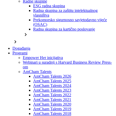
Radne skupine
ESG radna skupina
Radna skupina za zaštitu intelektualnog
vlasništva
Prekomorsko sigurnosno savjetodavno vijeće
(OSAC)
Radna skupina za kartično poslovanje
chevron_right
chevron_right
Događanja
Programi
Empower Her inicijativa
Webinari u suradnji s Harvard Business Review Press-
om
AmCham Talents
AmCham Talents 2026
AmCham Talents 2025
AmCham Talents 2024
AmCham Talents 2023
AmCham Talents 2022
AmCham Talents 2021
AmCham Talents 2020
AmCham Talents 2019
AmCham Talents 2018