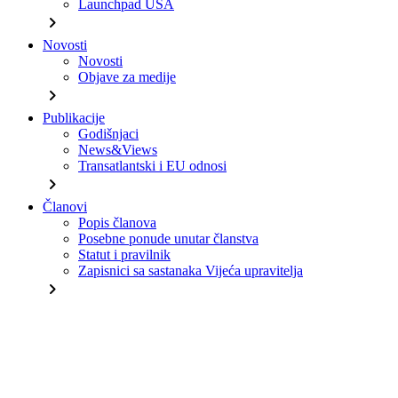
Launchpad USA
chevron_right
Novosti
Novosti
Objave za medije
chevron_right
Publikacije
Godišnjaci
News&Views
Transatlantski i EU odnosi
chevron_right
Članovi
Popis članova
Posebne ponude unutar članstva
Statut i pravilnik
Zapisnici sa sastanaka Vijeća upravitelja
chevron_right