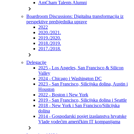
AmCham Talents Alumni
chevron_right
Boardroom Discussions: Digitalna transformacija iz
perspektive predsjednika uprave
2022
2020./2021.
2019./2020.
2018./2019.
2017./2018.
chevron_right
Delegacije
2025 - Los Angeles, San Francisco & Silicon
Valley
2024 - Chicago i Washington DC
2023 - San Francisco, Silicijska dolina, Austin i
Houston
2022 - Boston i New York
2019 - San Francisco, Silicijska dolina i Seattle
2018 - New York i San Francisco/Silicijska
dolina
2014 - Gospodarski posjet izaslanstva hrvatske
Vlade vodećim američkim IT kompanijama
chevron_right