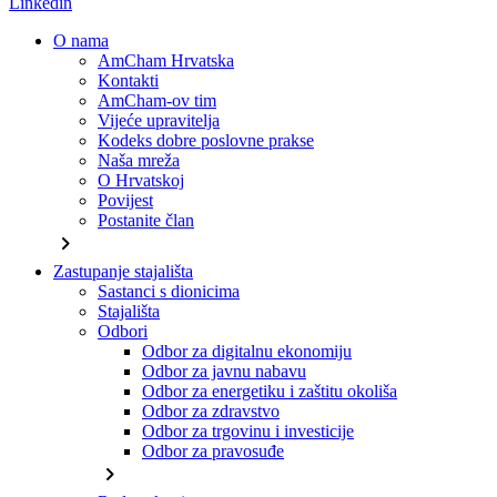
Linkedin
O nama
AmCham Hrvatska
Kontakti
AmCham-ov tim
Vijeće upravitelja
Kodeks dobre poslovne prakse
Naša mreža
O Hrvatskoj
Povijest
Postanite član
chevron_right
Zastupanje stajališta
Sastanci s dionicima
Stajališta
Odbori
Odbor za digitalnu ekonomiju
Odbor za javnu nabavu
Odbor za energetiku i zaštitu okoliša
Odbor za zdravstvo
Odbor za trgovinu i investicije
Odbor za pravosuđe
chevron_right