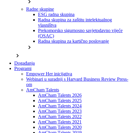
chevron_right
Radne skupine
ESG radna skupina
Radna skupina za zaštitu intelektualnog
vlasništva
Prekomorsko sigurnosno savjetodavno vijeće
(OSAC)
Radna skupina za kartično poslovanje
chevron_right
chevron_right
Događanja
Programi
Empower Her inicijativa
Webinari u suradnji s Harvard Business Review Press-
om
AmCham Talents
AmCham Talents 2026
AmCham Talents 2025
AmCham Talents 2024
AmCham Talents 2023
AmCham Talents 2022
AmCham Talents 2021
AmCham Talents 2020
AmCham Talents 2019