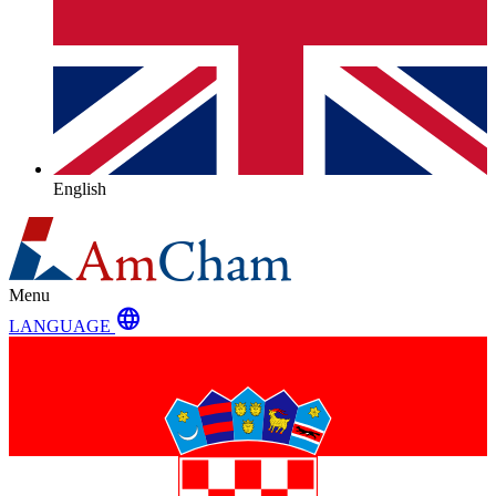
English
Menu
language
LANGUAGE