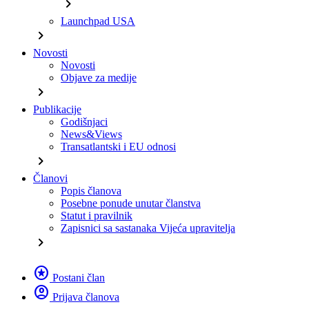
chevron_right
Launchpad USA
chevron_right
Novosti
Novosti
Objave za medije
chevron_right
Publikacije
Godišnjaci
News&Views
Transatlantski i EU odnosi
chevron_right
Članovi
Popis članova
Posebne ponude unutar članstva
Statut i pravilnik
Zapisnici sa sastanaka Vijeća upravitelja
chevron_right
stars
Postani član
account_circle
Prijava članova