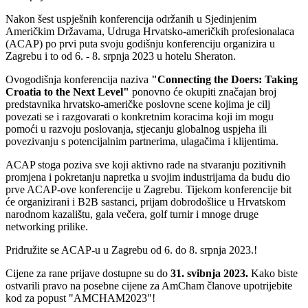
Nakon šest uspješnih konferencija održanih u Sjedinjenim
Američkim Državama, Udruga Hrvatsko-američkih profesionalaca
(ACAP) po prvi puta svoju godišnju konferenciju organizira u
Zagrebu i to od 6. - 8. srpnja 2023 u hotelu Sheraton.
Ovogodišnja konferencija naziva
"Connecting the Doers: Taking
Croatia to the Next Level"
ponovno će okupiti značajan broj
predstavnika hrvatsko-američke poslovne scene kojima je cilj
povezati se i razgovarati o konkretnim koracima koji im mogu
pomoći u razvoju poslovanja, stjecanju globalnog uspjeha ili
povezivanju s potencijalnim partnerima, ulagačima i klijentima.
ACAP stoga poziva sve koji aktivno rade na stvaranju pozitivnih
promjena i pokretanju napretka u svojim industrijama da budu dio
prve ACAP-ove konferencije u Zagrebu. Tijekom konferencije bit
će organizirani i B2B sastanci, prijam dobrodošlice u Hrvatskom
narodnom kazalištu, gala večera, golf turnir i mnoge druge
networking prilike.
Pridružite se ACAP-u u Zagrebu od 6. do 8. srpnja 2023.!
Cijene za rane prijave dostupne su do
31. svibnja 2023.
Kako biste
ostvarili pravo na posebne cijene za AmCham članove upotrijebite
kod za popust "AMCHAM2023"!