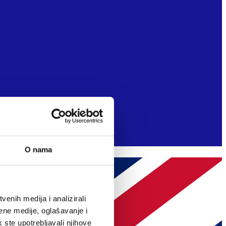
O nama
enih medija i analizirali
ene medije, oglašavanje i
k ste upotrebljavali njihove