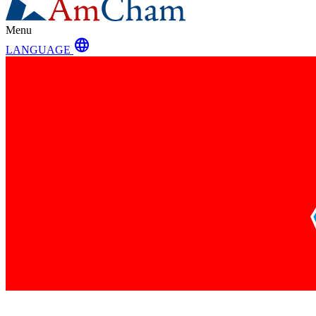
Menu
language
LANGUAGE