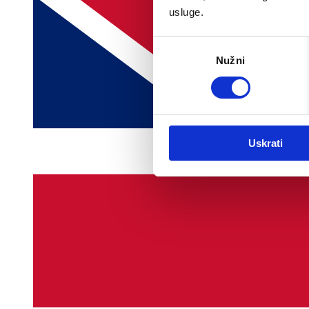
usluge.
Odabir
Nužni
pristanka
Uskrati