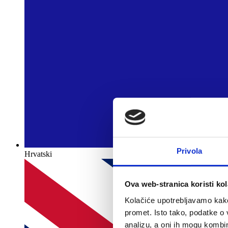
Privola
Hrvatski
Ova web-stranica koristi kol
Kolačiće upotrebljavamo kako 
promet. Isto tako, podatke o 
analizu, a oni ih mogu kombini