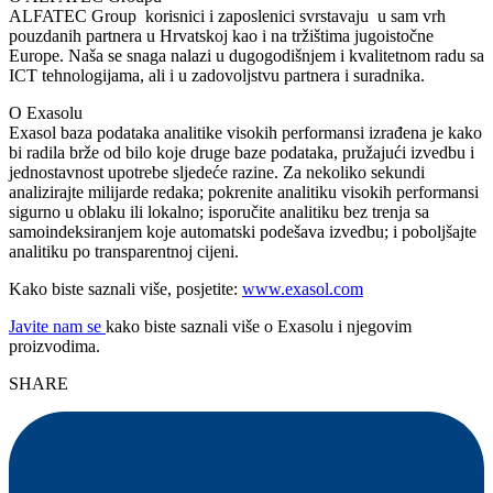
ALFATEC Group korisnici i zaposlenici svrstavaju u sam vrh
pouzdanih partnera u Hrvatskoj kao i na tržištima jugoistočne
Europe. Naša se snaga nalazi u dugogodišnjem i kvalitetnom radu sa
ICT tehnologijama, ali i u zadovoljstvu partnera i suradnika.
O Exasolu
Exasol baza podataka analitike visokih performansi izrađena je kako
bi radila brže od bilo koje druge baze podataka, pružajući izvedbu i
jednostavnost upotrebe sljedeće razine. Za nekoliko sekundi
analizirajte milijarde redaka; pokrenite analitiku visokih performansi
sigurno u oblaku ili lokalno; isporučite analitiku bez trenja sa
samoindeksiranjem koje automatski podešava izvedbu; i poboljšajte
analitiku po transparentnoj cijeni.
Kako biste saznali više, posjetite:
www.exasol.com
Javite nam se
kako biste saznali više o Exasolu i njegovim
proizvodima.
SHARE