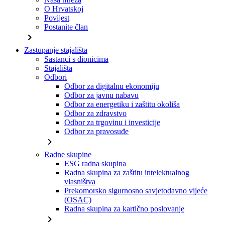
O Hrvatskoj
Povijest
Postanite član
chevron_right
Zastupanje stajališta
Sastanci s dionicima
Stajališta
Odbori
Odbor za digitalnu ekonomiju
Odbor za javnu nabavu
Odbor za energetiku i zaštitu okoliša
Odbor za zdravstvo
Odbor za trgovinu i investicije
Odbor za pravosuđe
chevron_right
Radne skupine
ESG radna skupina
Radna skupina za zaštitu intelektualnog
vlasništva
Prekomorsko sigurnosno savjetodavno vijeće
(OSAC)
Radna skupina za kartično poslovanje
chevron_right