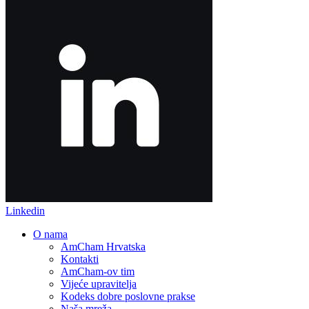
Linkedin
O nama
AmCham Hrvatska
Kontakti
AmCham-ov tim
Vijeće upravitelja
Kodeks dobre poslovne prakse
Naša mreža