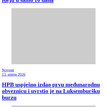
ideju u samo 10 dana
Novosti
13. srpnja 2026
HPB uspješno izdao prvu međunarodnu
obveznicu i uvrstio je na Luksemburšku
burzu