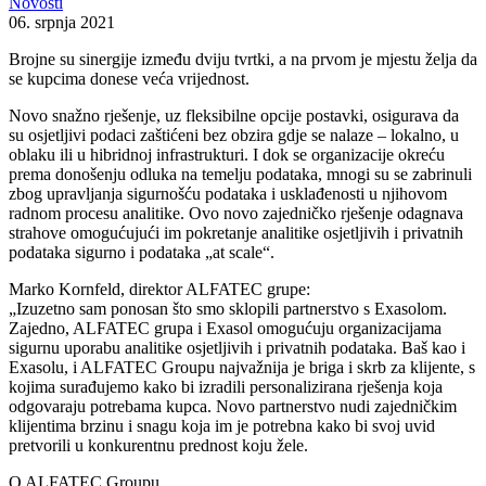
Novosti
06. srpnja 2021
Brojne su sinergije između dviju tvrtki, a na prvom je mjestu želja da
se kupcima donese veća vrijednost.
Novo snažno rješenje, uz fleksibilne opcije postavki, osigurava da
su osjetljivi podaci zaštićeni bez obzira gdje se nalaze – lokalno, u
oblaku ili u hibridnoj infrastrukturi. I dok se organizacije okreću
prema donošenju odluka na temelju podataka, mnogi su se zabrinuli
zbog upravljanja sigurnošću podataka i usklađenosti u njihovom
radnom procesu analitike. Ovo novo zajedničko rješenje odagnava
strahove omogućujući im pokretanje analitike osjetljivih i privatnih
podataka sigurno i podataka „at scale“.
Marko Kornfeld, direktor ALFATEC grupe:
„Izuzetno sam ponosan što smo sklopili partnerstvo s Exasolom.
Zajedno, ALFATEC grupa i Exasol omogućuju organizacijama
sigurnu uporabu analitike osjetljivih i privatnih podataka. Baš kao i
Exasolu, i ALFATEC Groupu najvažnija je briga i skrb za klijente, s
kojima surađujemo kako bi izradili personalizirana rješenja koja
odgovaraju potrebama kupca. Novo partnerstvo nudi zajedničkim
klijentima brzinu i snagu koja im je potrebna kako bi svoj uvid
pretvorili u konkurentnu prednost koju žele.
O ALFATEC Groupu