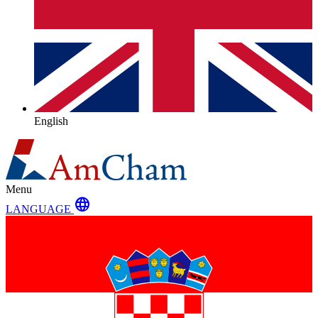
English
Menu
language
LANGUAGE