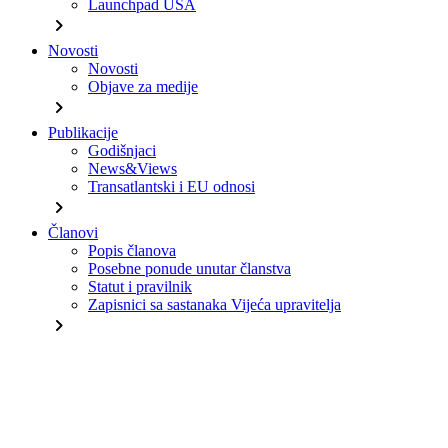
Launchpad USA
chevron_right
Novosti
Novosti
Objave za medije
chevron_right
Publikacije
Godišnjaci
News&Views
Transatlantski i EU odnosi
chevron_right
Članovi
Popis članova
Posebne ponude unutar članstva
Statut i pravilnik
Zapisnici sa sastanaka Vijeća upravitelja
chevron_right