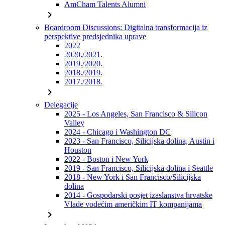
AmCham Talents Alumni
chevron_right
Boardroom Discussions: Digitalna transformacija iz
perspektive predsjednika uprave
2022
2020./2021.
2019./2020.
2018./2019.
2017./2018.
chevron_right
Delegacije
2025 - Los Angeles, San Francisco & Silicon
Valley
2024 - Chicago i Washington DC
2023 - San Francisco, Silicijska dolina, Austin i
Houston
2022 - Boston i New York
2019 - San Francisco, Silicijska dolina i Seattle
2018 - New York i San Francisco/Silicijska
dolina
2014 - Gospodarski posjet izaslanstva hrvatske
Vlade vodećim američkim IT kompanijama
chevron_right