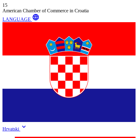
15
American Chamber of Commerce in Croatia
language
LANGUAGE
keyboard_arrow_down
Hrvatski