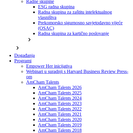
Radne skupine
ESG radna skupina
Radna skupina za zaštitu intelektualnog
vlasništva
Prekomorsko sigurnosno savjetodavno vijeće
(OSAC)
Radna skupina za kartično poslovanje
chevron_right
chevron_right
Događanja
Programi
Empower Her inicijativa
Webinari u suradnji s Harvard Business Review Press-
om
AmCham Talents
AmCham Talents 2026
AmCham Talents 2025
AmCham Talents 2024
AmCham Talents 2023
AmCham Talents 2022
AmCham Talents 2021
AmCham Talents 2020
AmCham Talents 2019
AmCham Talents 2018