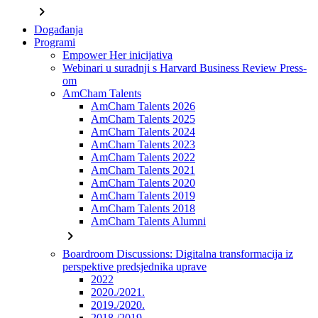
chevron_right
Događanja
Programi
Empower Her inicijativa
Webinari u suradnji s Harvard Business Review Press-
om
AmCham Talents
AmCham Talents 2026
AmCham Talents 2025
AmCham Talents 2024
AmCham Talents 2023
AmCham Talents 2022
AmCham Talents 2021
AmCham Talents 2020
AmCham Talents 2019
AmCham Talents 2018
AmCham Talents Alumni
chevron_right
Boardroom Discussions: Digitalna transformacija iz
perspektive predsjednika uprave
2022
2020./2021.
2019./2020.
2018./2019.