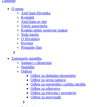
Linkedin
O nama
AmCham Hrvatska
Kontakti
AmCham-ov tim
Vijeće upravitelja
Kodeks dobre poslovne prakse
Naša mreža
O Hrvatskoj
Povijest
Postanite član
chevron_right
Zastupanje stajališta
Sastanci s dionicima
Stajališta
Odbori
Odbor za digitalnu ekonomiju
Odbor za javnu nabavu
Odbor za energetiku i zaštitu okoliša
Odbor za zdravstvo
Odbor za trgovinu i investicije
Odbor za pravosuđe
chevron_right