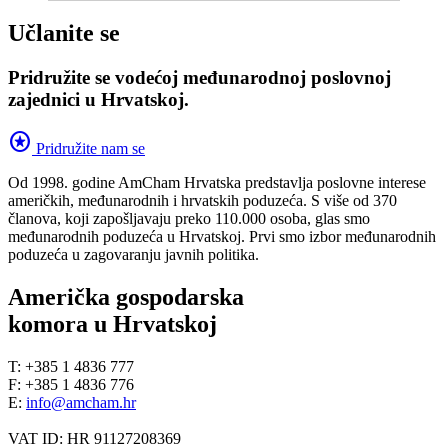
Učlanite se
Pridružite se vodećoj međunarodnoj poslovnoj
zajednici u Hrvatskoj.
stars
Pridružite nam se
Od 1998. godine AmCham Hrvatska predstavlja poslovne interese
američkih, međunarodnih i hrvatskih poduzeća. S više od 370
članova, koji zapošljavaju preko 110.000 osoba, glas smo
međunarodnih poduzeća u Hrvatskoj. Prvi smo izbor međunarodnih
poduzeća u zagovaranju javnih politika.
Američka gospodarska
komora u Hrvatskoj
T: +385 1 4836 777
F: +385 1 4836 776
E:
info@amcham.hr
VAT ID: HR 91127208369