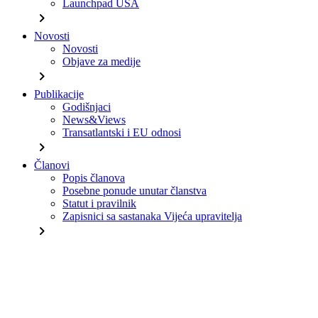
Launchpad USA
chevron_right
Novosti
Novosti
Objave za medije
chevron_right
Publikacije
Godišnjaci
News&Views
Transatlantski i EU odnosi
chevron_right
Članovi
Popis članova
Posebne ponude unutar članstva
Statut i pravilnik
Zapisnici sa sastanaka Vijeća upravitelja
chevron_right