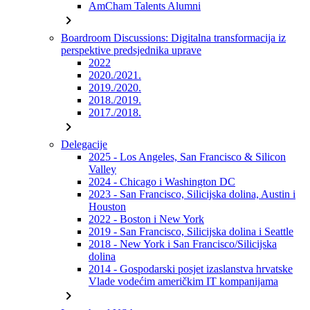
AmCham Talents Alumni
chevron_right
Boardroom Discussions: Digitalna transformacija iz
perspektive predsjednika uprave
2022
2020./2021.
2019./2020.
2018./2019.
2017./2018.
chevron_right
Delegacije
2025 - Los Angeles, San Francisco & Silicon
Valley
2024 - Chicago i Washington DC
2023 - San Francisco, Silicijska dolina, Austin i
Houston
2022 - Boston i New York
2019 - San Francisco, Silicijska dolina i Seattle
2018 - New York i San Francisco/Silicijska
dolina
2014 - Gospodarski posjet izaslanstva hrvatske
Vlade vodećim američkim IT kompanijama
chevron_right