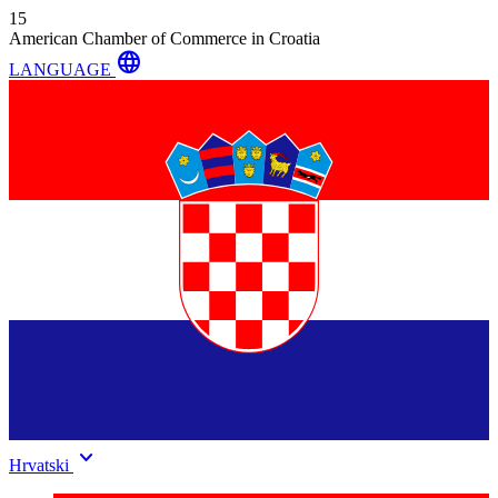
15
American Chamber of Commerce in Croatia
language
LANGUAGE
keyboard_arrow_down
Hrvatski