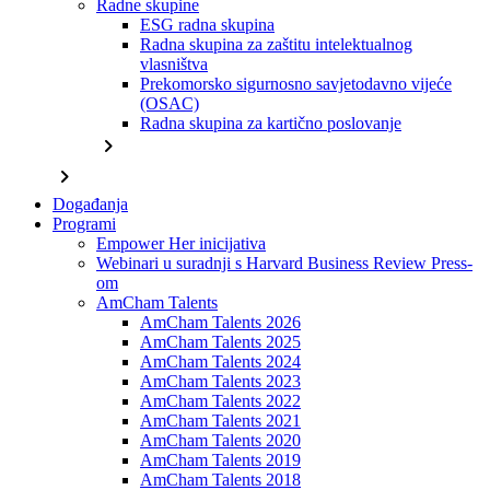
Radne skupine
ESG radna skupina
Radna skupina za zaštitu intelektualnog
vlasništva
Prekomorsko sigurnosno savjetodavno vijeće
(OSAC)
Radna skupina za kartično poslovanje
chevron_right
chevron_right
Događanja
Programi
Empower Her inicijativa
Webinari u suradnji s Harvard Business Review Press-
om
AmCham Talents
AmCham Talents 2026
AmCham Talents 2025
AmCham Talents 2024
AmCham Talents 2023
AmCham Talents 2022
AmCham Talents 2021
AmCham Talents 2020
AmCham Talents 2019
AmCham Talents 2018