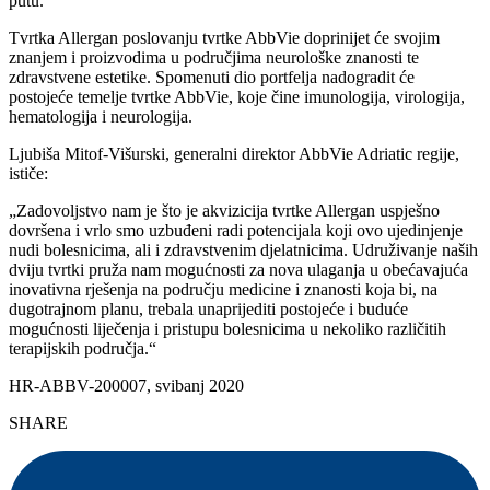
putu.“
Tvrtka Allergan poslovanju tvrtke AbbVie doprinijet će svojim
znanjem i proizvodima u područjima neurološke znanosti te
zdravstvene estetike. Spomenuti dio portfelja nadogradit će
postojeće temelje tvrtke AbbVie, koje čine imunologija, virologija,
hematologija i neurologija.
Ljubiša Mitof-Višurski, generalni direktor AbbVie Adriatic regije,
ističe:
„Zadovoljstvo nam je što je akvizicija tvrtke Allergan uspješno
dovršena i vrlo smo uzbuđeni radi potencijala koji ovo ujedinjenje
nudi bolesnicima, ali i zdravstvenim djelatnicima. Udruživanje naših
dviju tvrtki pruža nam mogućnosti za nova ulaganja u obećavajuća
inovativna rješenja na području medicine i znanosti koja bi, na
dugotrajnom planu, trebala unaprijediti postojeće i buduće
mogućnosti liječenja i pristupu bolesnicima u nekoliko različitih
terapijskih područja.“
HR-ABBV-200007, svibanj 2020
SHARE