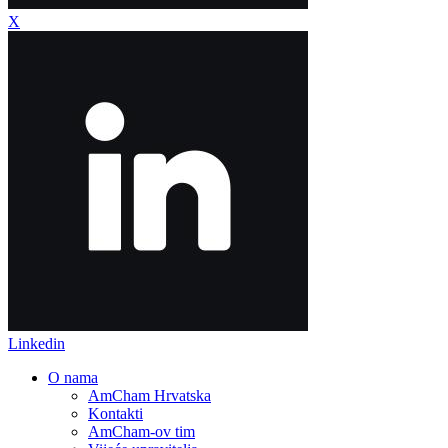
X
Linkedin
O nama
AmCham Hrvatska
Kontakti
AmCham-ov tim