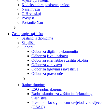
Vijeće upravitelja
Kodeks dobre poslovne prakse
Naša mreža
O Hrvatskoj
Povijest
Postanite član
chevron_right
Zastupanje stajališta
Sastanci s dionicima
Stajališta
Odbori
Odbor za digitalnu ekonomiju
Odbor za javnu nabavu
Odbor za energetiku i zaštitu okoliša
Odbor za zdravstvo
Odbor za trgovinu i investicije
Odbor za pravosuđe
chevron_right
Radne skupine
ESG radna skupina
Radna skupina za zaštitu intelektualnog
vlasništva
Prekomorsko sigurnosno savjetodavno vijeće
(OSAC)