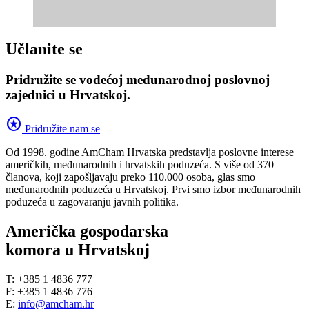
Učlanite se
Pridružite se vodećoj međunarodnoj poslovnoj
zajednici u Hrvatskoj.
stars
Pridružite nam se
Od 1998. godine AmCham Hrvatska predstavlja poslovne interese
američkih, međunarodnih i hrvatskih poduzeća. S više od 370
članova, koji zapošljavaju preko 110.000 osoba, glas smo
međunarodnih poduzeća u Hrvatskoj. Prvi smo izbor međunarodnih
poduzeća u zagovaranju javnih politika.
Američka gospodarska
komora u Hrvatskoj
T: +385 1 4836 777
F: +385 1 4836 776
E:
info@amcham.hr