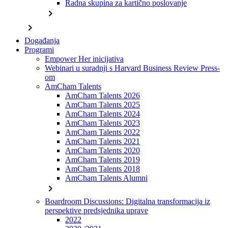
Radna skupina za kartično poslovanje
chevron_right
chevron_right
Događanja
Programi
Empower Her inicijativa
Webinari u suradnji s Harvard Business Review Press-
om
AmCham Talents
AmCham Talents 2026
AmCham Talents 2025
AmCham Talents 2024
AmCham Talents 2023
AmCham Talents 2022
AmCham Talents 2021
AmCham Talents 2020
AmCham Talents 2019
AmCham Talents 2018
AmCham Talents Alumni
chevron_right
Boardroom Discussions: Digitalna transformacija iz
perspektive predsjednika uprave
2022