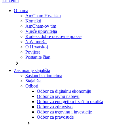
Linkedin
O nama
AmCham Hrvatska
Kontakti
AmCham-ov tim
Vijeće upravitelja
Kodeks dobre poslovne prakse
Naša mreža
O Hrvatskoj
Povijest
Postanite član
chevron_right
Zastupanje stajališta
Sastanci s dionicima
Stajališta
Odbori
Odbor za digitalnu ekonomiju
Odbor za javnu nabavu
Odbor za energetiku i zaštitu okoliša
Odbor za zdravstvo
Odbor za trgovinu i investicije
Odbor za pravosuđe
chevron_right