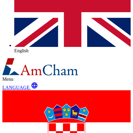
English
Menu
language
LANGUAGE