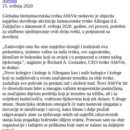
Novosti
15. svibnja 2020
Globalna biofarmaceutska tvrtka AbbVie nedavno je objavila
uspješno dovršenje akvizicije farmaceutske tvrtke Allergan d.d.
Zaključno s datumom 8. svibnja 2020. godine, svi procesi, potrebni
za službeno ujedinjavanje ovih dviju tvrtki, u potpunosti su
dovršeni.
„Zadovoljni smo što smo uspješno dosegli i realizirali ovu
prekretnicu, iznimno važnu za našu tvrtku, sve zaposlenike,
dioničare te bolesnike koji su uvijek i u potpunosti u centru našeg
djelovanja.“, naglasio je Richard A. Gonzalez, CEO tvrtke AbbVie,
te dodao:
„Nove kolegice i kolege iz Allergana kao i naše kolegice i kolege
koji su sudjelovali u ovom značajnom trenutku za obje tvrtke,
zaslužuju sve pohvale za predani rad i uloženi trud. Novi AbbVie bit
će diversificirani lider u mnogim važnim terapeutskim područjima,
sa značajnim dijelom portfelja koji je trenutno na tržištu, ali i sa
svijetlom budućnošću, vođenom lijekovima koji tek dolaze. S druge
strane, financijska struktura omogućit će nam nastavak ulaganja u
inovacije te istraživanje i razvoj, kako bismo i dalje pružali
odgovarajuće alate za rješavanje nekih od najtežih zdravstvenih
stanja koja pogađaju bolesnike diljem svijeta. Ponosan sam na obje
organizacije i radujem se prilikama koje nam se nalaze na daljnjem