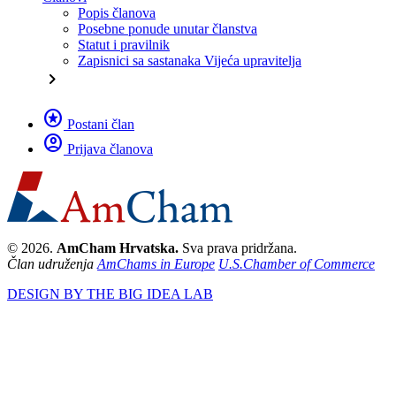
Popis članova
Posebne ponude unutar članstva
Statut i pravilnik
Zapisnici sa sastanaka Vijeća upravitelja
chevron_right
stars
Postani član
account_circle
Prijava članova
© 2026.
AmCham Hrvatska.
Sva prava pridržana.
Član udruženja
AmChams in Europe
U.S.Chamber of Commerce
DESIGN BY THE BIG IDEA LAB