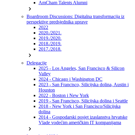
AmCham Talents Alumni
chevron_right
Boardroom Discussions: Digitalna transformacija iz
perspektive predsjednika uprave
2022
2020./2021.
2019./2020.
2018./2019.
2017./2018.
chevron_right
Delegacije
2025 - Los Angeles, San Francisco & Silicon
Valley
2024 - Chicago i Washington DC
2023 - San Francisco, Silicijska dolina, Austin i
Houston
2022 - Boston i New York
2019 - San Francisco, Silicijska dolina i Seattle
2018 - New York i San Francisco/Silicijska
dolina
2014 - Gospodarski posjet izaslanstva hrvatske
Vlade vodećim američkim IT kompanijama
chevron_right