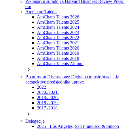
Webinari u suradnji s Harvard Business Review Press-
om
AmCham Talents
AmCham Talents 2026
AmCham Talents 2025
AmCham Talents 2024
AmCham Talents 2023
AmCham Talents 2022
AmCham Talents 2021
AmCham Talents 2020
AmCham Talents 2019
AmCham Talents 2018
AmCham Talents Alumni
chevron_right
Boardroom Discussions: Digitalna transformacija iz
perspektive predsjednika uprave
2022
2020./2021.
2019./2020.
2018./2019.
2017./2018.
chevron_right
Delegacije
2025 - Los Angeles, San Francisco & Silicon