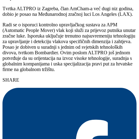
Tvrtka ALTPRO iz Zagreba, član AmCham-a već dugi niz godina,
dobio je posao na Međunarodnoj zračnoj luci Los Angeles (LAX).
Radi se o isporuci kontrolno upravljačkog sustava za APM
(Automatic People Mover) vlak koji služi za prijevoz putnika unutar
zračne luke. Isporuka uključuje trenutno najsuvremeniju tehnologiju
za upravljanje i detekciju vlakova specifičnih dimenzija i zahtjeva.
Posao je dobiven u suradnji s jednim od svjetskih tehnoloških
divova, tvrtkom Bombardier. Ovim poslom ALTPRO još jednom
potvrđuje da su orijentacija na izvoz visoke tehnologije, suradnja s
globalnim kompanijama i uska specijalizacija pravi put za hrvatske
firme na globalnom tržištu.
SHARE