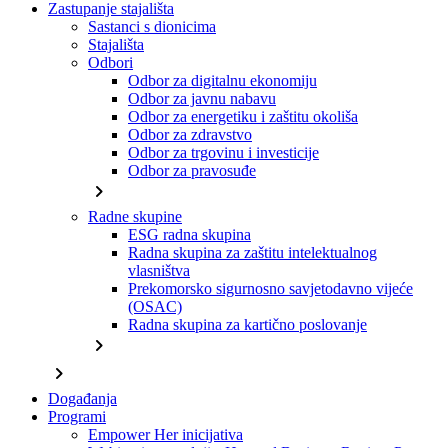
Zastupanje stajališta
Sastanci s dionicima
Stajališta
Odbori
Odbor za digitalnu ekonomiju
Odbor za javnu nabavu
Odbor za energetiku i zaštitu okoliša
Odbor za zdravstvo
Odbor za trgovinu i investicije
Odbor za pravosuđe
chevron_right
Radne skupine
ESG radna skupina
Radna skupina za zaštitu intelektualnog
vlasništva
Prekomorsko sigurnosno savjetodavno vijeće
(OSAC)
Radna skupina za kartično poslovanje
chevron_right
chevron_right
Događanja
Programi
Empower Her inicijativa