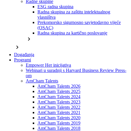
Radne skupine
ESG radna skupina
Radna skupina za zaštitu intelektualnog
vlasništva
Prekomorsko sigurnosno savjetodavno vijeće
(OSAC)
Radna skupina za kartično poslovanje
chevron_right
chevron_right
Događanja
Programi
Empower Her inicijativa
Webinari u suradnji s Harvard Business Review Press-
om
AmCham Talents
AmCham Talents 2026
AmCham Talents 2025
AmCham Talents 2024
AmCham Talents 2023
AmCham Talents 2022
AmCham Talents 2021
AmCham Talents 2020
AmCham Talents 2019
AmCham Talents 2018