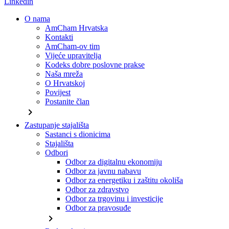
Linkedin
O nama
AmCham Hrvatska
Kontakti
AmCham-ov tim
Vijeće upravitelja
Kodeks dobre poslovne prakse
Naša mreža
O Hrvatskoj
Povijest
Postanite član
chevron_right
Zastupanje stajališta
Sastanci s dionicima
Stajališta
Odbori
Odbor za digitalnu ekonomiju
Odbor za javnu nabavu
Odbor za energetiku i zaštitu okoliša
Odbor za zdravstvo
Odbor za trgovinu i investicije
Odbor za pravosuđe
chevron_right