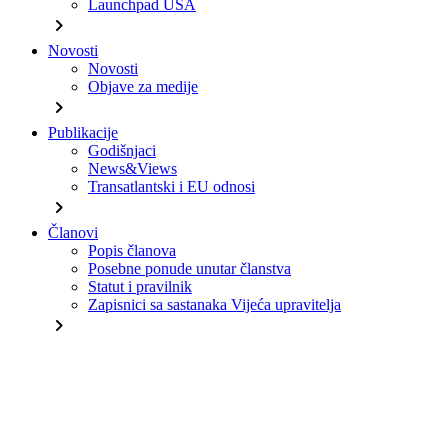
Launchpad USA
chevron_right
Novosti
Novosti
Objave za medije
chevron_right
Publikacije
Godišnjaci
News&Views
Transatlantski i EU odnosi
chevron_right
Članovi
Popis članova
Posebne ponude unutar članstva
Statut i pravilnik
Zapisnici sa sastanaka Vijeća upravitelja
chevron_right