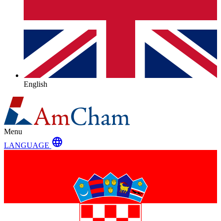
English
Menu
language
LANGUAGE