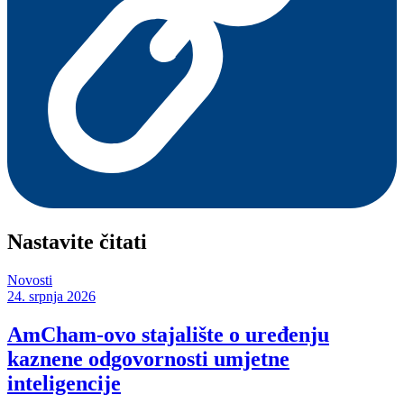
Nastavite čitati
Novosti
24. srpnja 2026
AmCham-ovo stajalište o uređenju
kaznene odgovornosti umjetne
inteligencije