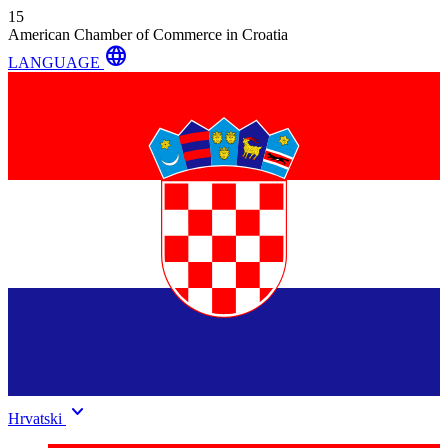
15
American Chamber of Commerce in Croatia
language
LANGUAGE
keyboard_arrow_down
Hrvatski