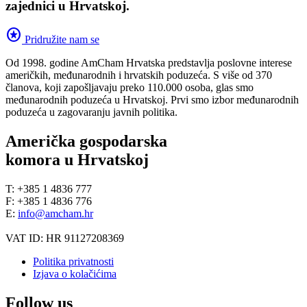
zajednici u Hrvatskoj.
stars
Pridružite nam se
Od 1998. godine AmCham Hrvatska predstavlja poslovne interese
američkih, međunarodnih i hrvatskih poduzeća. S više od 370
članova, koji zapošljavaju preko 110.000 osoba, glas smo
međunarodnih poduzeća u Hrvatskoj. Prvi smo izbor međunarodnih
poduzeća u zagovaranju javnih politika.
Američka gospodarska
komora u Hrvatskoj
T: +385 1 4836 777
F: +385 1 4836 776
E:
info@amcham.hr
VAT ID: HR 91127208369
Politika privatnosti
Izjava o kolačićima
Follow us