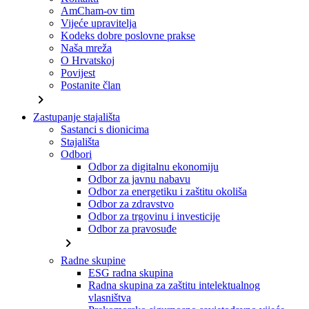
AmCham-ov tim
Vijeće upravitelja
Kodeks dobre poslovne prakse
Naša mreža
O Hrvatskoj
Povijest
Postanite član
chevron_right
Zastupanje stajališta
Sastanci s dionicima
Stajališta
Odbori
Odbor za digitalnu ekonomiju
Odbor za javnu nabavu
Odbor za energetiku i zaštitu okoliša
Odbor za zdravstvo
Odbor za trgovinu i investicije
Odbor za pravosuđe
chevron_right
Radne skupine
ESG radna skupina
Radna skupina za zaštitu intelektualnog
vlasništva