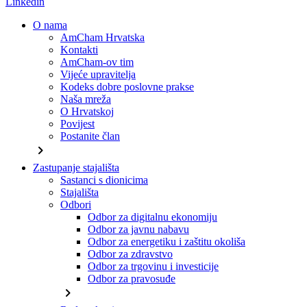
Linkedin
O nama
AmCham Hrvatska
Kontakti
AmCham-ov tim
Vijeće upravitelja
Kodeks dobre poslovne prakse
Naša mreža
O Hrvatskoj
Povijest
Postanite član
chevron_right
Zastupanje stajališta
Sastanci s dionicima
Stajališta
Odbori
Odbor za digitalnu ekonomiju
Odbor za javnu nabavu
Odbor za energetiku i zaštitu okoliša
Odbor za zdravstvo
Odbor za trgovinu i investicije
Odbor za pravosuđe
chevron_right