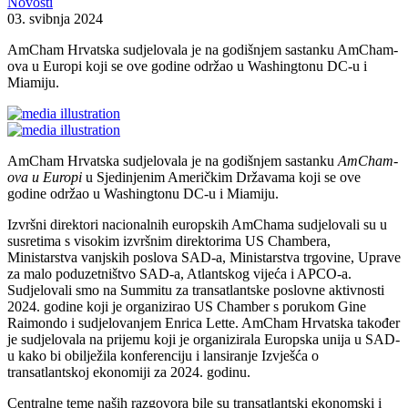
Novosti
03. svibnja 2024
AmCham Hrvatska sudjelovala je na godišnjem sastanku AmCham-
ova u Europi koji se ove godine održao u Washingtonu DC-u i
Miamiju.
AmCham Hrvatska sudjelovala je na godišnjem sastanku
AmCham-
ova u Europi
u Sjedinjenim Američkim Državama koji se ove
godine održao u Washingtonu DC-u i Miamiju.
Izvršni direktori nacionalnih europskih AmChama sudjelovali su u
susretima s visokim izvršnim direktorima US Chambera,
Ministarstva vanjskih poslova SAD-a, Ministarstva trgovine, Uprave
za malo poduzetništvo SAD-a, Atlantskog vijeća i APCO-a.
Sudjelovali smo na Summitu za transatlantske poslovne aktivnosti
2024. godine koji je organizirao US Chamber s porukom Gine
Raimondo i sudjelovanjem Enrica Lette. AmCham Hrvatska također
je sudjelovala na prijemu koji je organizirala Europska unija u SAD-
u kako bi obilježila konferenciju i lansiranje Izvješća o
transatlantskoj ekonomiji za 2024. godinu.
Centralne teme naših razgovora bile su transatlantski ekonomski i