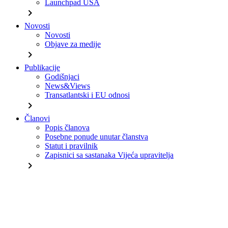
Launchpad USA
chevron_right
Novosti
Novosti
Objave za medije
chevron_right
Publikacije
Godišnjaci
News&Views
Transatlantski i EU odnosi
chevron_right
Članovi
Popis članova
Posebne ponude unutar članstva
Statut i pravilnik
Zapisnici sa sastanaka Vijeća upravitelja
chevron_right