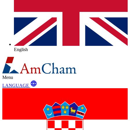
English
Menu
language
LANGUAGE