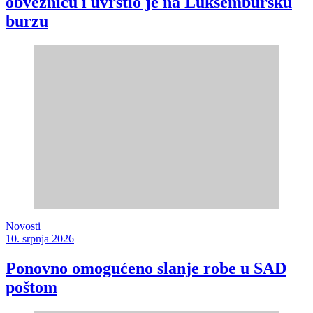
obveznicu i uvrstio je na Luksemburšku
burzu
Novosti
10. srpnja 2026
Ponovno omogućeno slanje robe u SAD
poštom