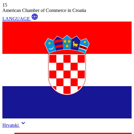
15
American Chamber of Commerce in Croatia
language
LANGUAGE
keyboard_arrow_down
Hrvatski