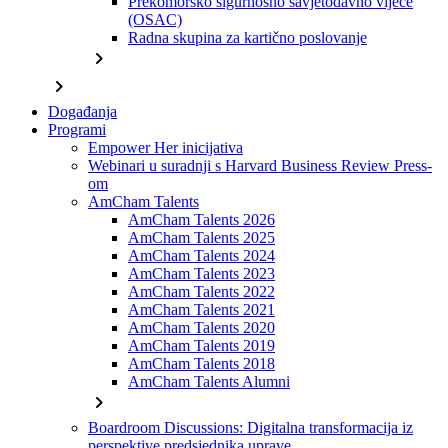
Prekomorsko sigurnosno savjetodavno vijeće
(OSAC)
Radna skupina za kartično poslovanje
chevron_right
chevron_right
Događanja
Programi
Empower Her inicijativa
Webinari u suradnji s Harvard Business Review Press-
om
AmCham Talents
AmCham Talents 2026
AmCham Talents 2025
AmCham Talents 2024
AmCham Talents 2023
AmCham Talents 2022
AmCham Talents 2021
AmCham Talents 2020
AmCham Talents 2019
AmCham Talents 2018
AmCham Talents Alumni
chevron_right
Boardroom Discussions: Digitalna transformacija iz
perspektive predsjednika uprave