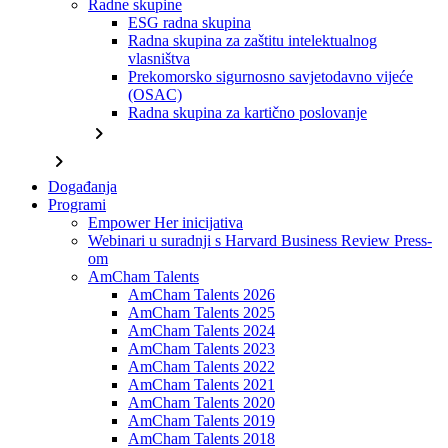
Radne skupine
ESG radna skupina
Radna skupina za zaštitu intelektualnog
vlasništva
Prekomorsko sigurnosno savjetodavno vijeće
(OSAC)
Radna skupina za kartično poslovanje
chevron_right
chevron_right
Događanja
Programi
Empower Her inicijativa
Webinari u suradnji s Harvard Business Review Press-
om
AmCham Talents
AmCham Talents 2026
AmCham Talents 2025
AmCham Talents 2024
AmCham Talents 2023
AmCham Talents 2022
AmCham Talents 2021
AmCham Talents 2020
AmCham Talents 2019
AmCham Talents 2018