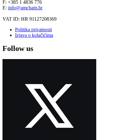
F: +385 1 4836 776
E:
info@amcham.hr
VAT ID: HR 91127208369
Politika privatnosti
Izjava o kolačićima
Follow us