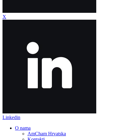
X
Linkedin
O nama
AmCham Hrvatska
Kontakti