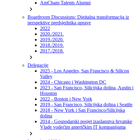
AmCham Talents Alumni
chevron_right
Boardroom Discussions: Digitalna transformacija iz
perspektive predsjednika uprave
2022
2020./2021.
2019./2020.
2018./2019.
2017./2018.
chevron_right
Delegacije
2025 - Los Angeles, San Francisco & Silicon
Valley
2024 - Chicago i Washington DC
2023 - San Francisco, Silicijska dolina, Austin i
Houston
2022 - Boston i New York
2019 - San Francisco, Silicijska dolina i Seattle
2018 - New York i San Francisco/Silicijska
dolina
2014 - Gospodarski posjet izaslanstva hrvatske
Vlade vodećim američkim IT kompanijama
chevron_right