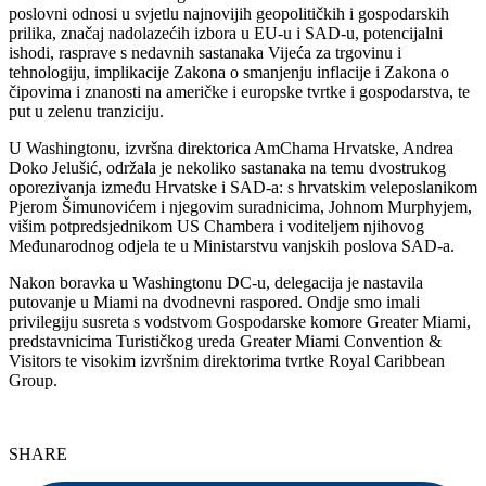
poslovni odnosi u svjetlu najnovijih geopolitičkih i gospodarskih
prilika, značaj nadolazećih izbora u EU-u i SAD-u, potencijalni
ishodi, rasprave s nedavnih sastanaka Vijeća za trgovinu i
tehnologiju, implikacije Zakona o smanjenju inflacije i Zakona o
čipovima i znanosti na američke i europske tvrtke i gospodarstva, te
put u zelenu tranziciju.
U Washingtonu, izvršna direktorica AmChama Hrvatske, Andrea
Doko Jelušić, održala je nekoliko sastanaka na temu dvostrukog
oporezivanja između Hrvatske i SAD-a: s hrvatskim veleposlanikom
Pjerom Šimunovićem i njegovim suradnicima, Johnom Murphyjem,
višim potpredsjednikom US Chambera i voditeljem njihovog
Međunarodnog odjela te u Ministarstvu vanjskih poslova SAD-a.
Nakon boravka u Washingtonu DC-u, delegacija je nastavila
putovanje u Miami na dvodnevni raspored. Ondje smo imali
privilegiju susreta s vodstvom Gospodarske komore Greater Miami,
predstavnicima Turističkog ureda Greater Miami Convention &
Visitors te visokim izvršnim direktorima tvrtke Royal Caribbean
Group.
SHARE