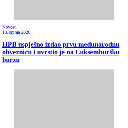
Novosti
13. srpnja 2026
HPB uspješno izdao prvu međunarodnu
obveznicu i uvrstio je na Luksemburšku
burzu