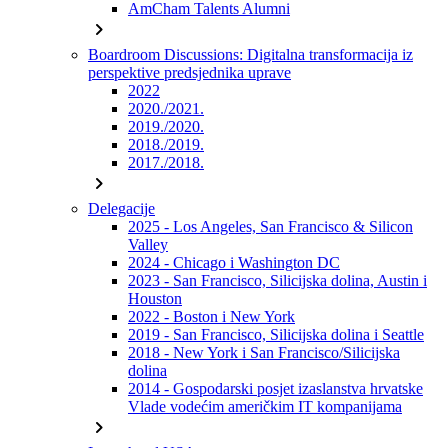
AmCham Talents Alumni
chevron_right
Boardroom Discussions: Digitalna transformacija iz
perspektive predsjednika uprave
2022
2020./2021.
2019./2020.
2018./2019.
2017./2018.
chevron_right
Delegacije
2025 - Los Angeles, San Francisco & Silicon
Valley
2024 - Chicago i Washington DC
2023 - San Francisco, Silicijska dolina, Austin i
Houston
2022 - Boston i New York
2019 - San Francisco, Silicijska dolina i Seattle
2018 - New York i San Francisco/Silicijska
dolina
2014 - Gospodarski posjet izaslanstva hrvatske
Vlade vodećim američkim IT kompanijama
chevron_right