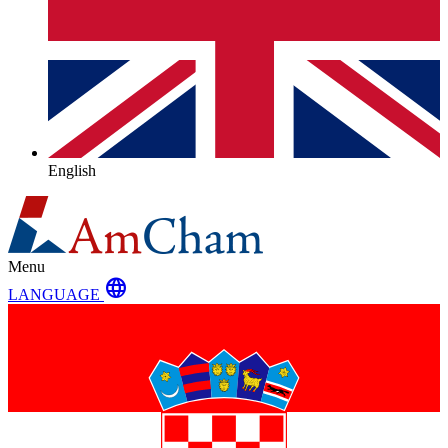
English
Menu
language
LANGUAGE