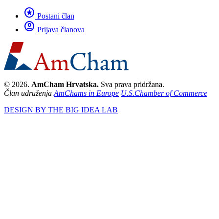
stars
Postani član
account_circle
Prijava članova
© 2026.
AmCham Hrvatska.
Sva prava pridržana.
Član udruženja
AmChams in Europe
U.S.Chamber of Commerce
DESIGN BY THE BIG IDEA LAB