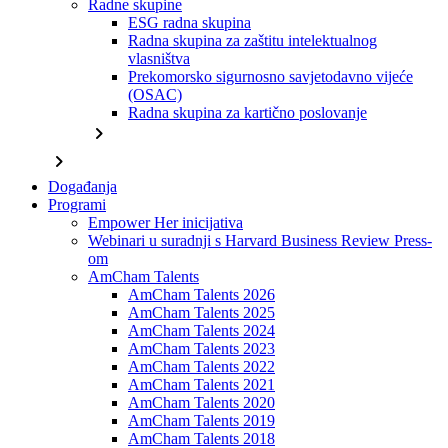
Radne skupine
ESG radna skupina
Radna skupina za zaštitu intelektualnog
vlasništva
Prekomorsko sigurnosno savjetodavno vijeće
(OSAC)
Radna skupina za kartično poslovanje
chevron_right
chevron_right
Događanja
Programi
Empower Her inicijativa
Webinari u suradnji s Harvard Business Review Press-
om
AmCham Talents
AmCham Talents 2026
AmCham Talents 2025
AmCham Talents 2024
AmCham Talents 2023
AmCham Talents 2022
AmCham Talents 2021
AmCham Talents 2020
AmCham Talents 2019
AmCham Talents 2018