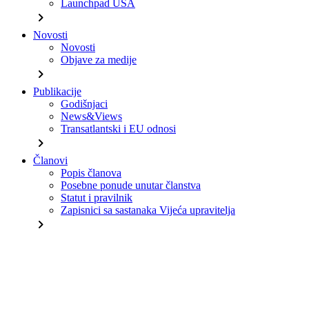
Launchpad USA
chevron_right
Novosti
Novosti
Objave za medije
chevron_right
Publikacije
Godišnjaci
News&Views
Transatlantski i EU odnosi
chevron_right
Članovi
Popis članova
Posebne ponude unutar članstva
Statut i pravilnik
Zapisnici sa sastanaka Vijeća upravitelja
chevron_right