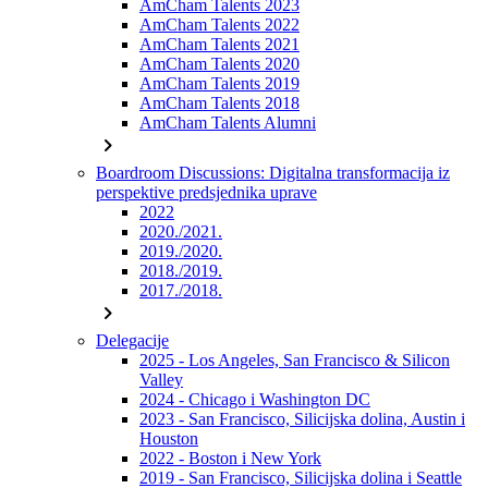
AmCham Talents 2023
AmCham Talents 2022
AmCham Talents 2021
AmCham Talents 2020
AmCham Talents 2019
AmCham Talents 2018
AmCham Talents Alumni
chevron_right
Boardroom Discussions: Digitalna transformacija iz
perspektive predsjednika uprave
2022
2020./2021.
2019./2020.
2018./2019.
2017./2018.
chevron_right
Delegacije
2025 - Los Angeles, San Francisco & Silicon
Valley
2024 - Chicago i Washington DC
2023 - San Francisco, Silicijska dolina, Austin i
Houston
2022 - Boston i New York
2019 - San Francisco, Silicijska dolina i Seattle