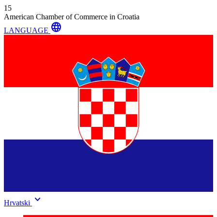
15
American Chamber of Commerce in Croatia
language
LANGUAGE
keyboard_arrow_down
Hrvatski