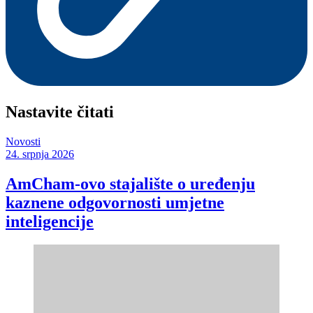
Nastavite čitati
Novosti
24. srpnja 2026
AmCham-ovo stajalište o uređenju
kaznene odgovornosti umjetne
inteligencije