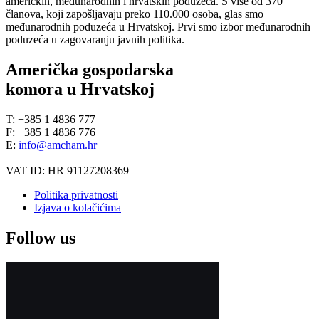
američkih, međunarodnih i hrvatskih poduzeća. S više od 370
članova, koji zapošljavaju preko 110.000 osoba, glas smo
međunarodnih poduzeća u Hrvatskoj. Prvi smo izbor međunarodnih
poduzeća u zagovaranju javnih politika.
Američka gospodarska
komora u Hrvatskoj
T: +385 1 4836 777
F: +385 1 4836 776
E:
info@amcham.hr
VAT ID: HR 91127208369
Politika privatnosti
Izjava o kolačićima
Follow us