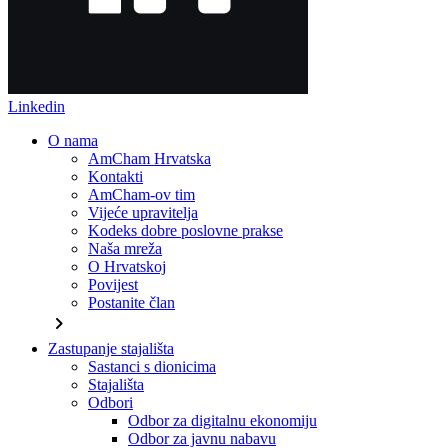
Linkedin
O nama
AmCham Hrvatska
Kontakti
AmCham-ov tim
Vijeće upravitelja
Kodeks dobre poslovne prakse
Naša mreža
O Hrvatskoj
Povijest
Postanite član
chevron_right
Zastupanje stajališta
Sastanci s dionicima
Stajališta
Odbori
Odbor za digitalnu ekonomiju
Odbor za javnu nabavu