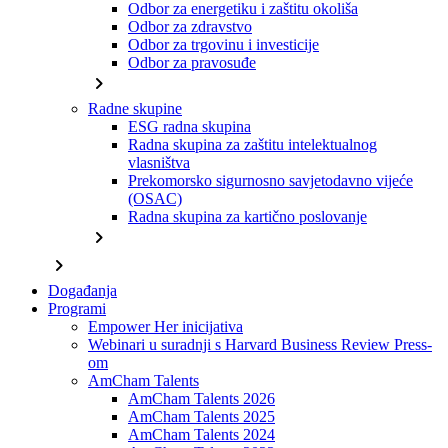
Odbor za energetiku i zaštitu okoliša
Odbor za zdravstvo
Odbor za trgovinu i investicije
Odbor za pravosuđe
chevron_right
Radne skupine
ESG radna skupina
Radna skupina za zaštitu intelektualnog
vlasništva
Prekomorsko sigurnosno savjetodavno vijeće
(OSAC)
Radna skupina za kartično poslovanje
chevron_right
chevron_right
Događanja
Programi
Empower Her inicijativa
Webinari u suradnji s Harvard Business Review Press-
om
AmCham Talents
AmCham Talents 2026
AmCham Talents 2025
AmCham Talents 2024