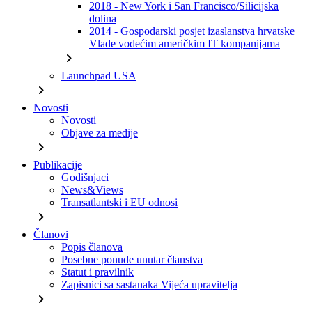
2018 - New York i San Francisco/Silicijska
dolina
2014 - Gospodarski posjet izaslanstva hrvatske
Vlade vodećim američkim IT kompanijama
chevron_right
Launchpad USA
chevron_right
Novosti
Novosti
Objave za medije
chevron_right
Publikacije
Godišnjaci
News&Views
Transatlantski i EU odnosi
chevron_right
Članovi
Popis članova
Posebne ponude unutar članstva
Statut i pravilnik
Zapisnici sa sastanaka Vijeća upravitelja
chevron_right