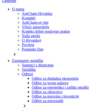
Linkedin
O nama
AmCham Hrvatska
Kontakti
AmCham-ov tim
Vijeće upravitelja
Kodeks dobre poslovne prakse
Naša mreža
O Hrvatskoj
Povijest
Postanite član
chevron_right
Zastupanje stajališta
Sastanci s dionicima
Stajališta
Odbori
Odbor za digitalnu ekonomiju
Odbor za javnu nabavu
Odbor za energetiku i zaštitu okoliša
Odbor za zdravstvo
Odbor za trgovinu i investicije
Odbor za pravosuđe
chevron_right