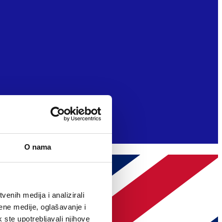
O nama
enih medija i analizirali
ene medije, oglašavanje i
k ste upotrebljavali njihove