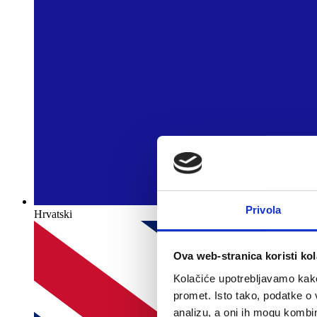
Privola
Hrvatski
Ova web-stranica koristi kol
Kolačiće upotrebljavamo kako 
promet. Isto tako, podatke o 
analizu, a oni ih mogu kombini