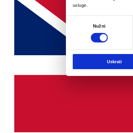
usluge.
Odabir
Nužni
pristanka
Uskrati