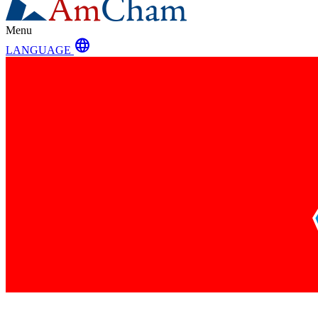
Menu
language
LANGUAGE