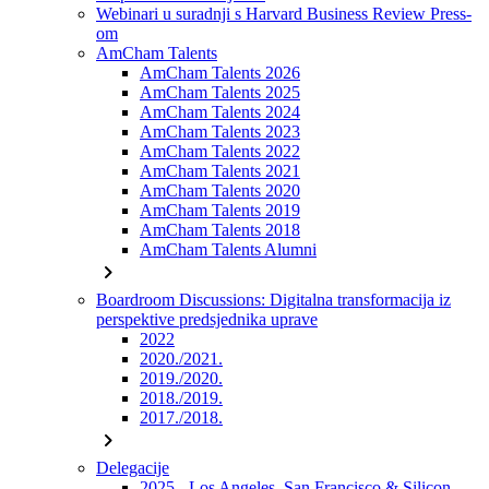
Webinari u suradnji s Harvard Business Review Press-
om
AmCham Talents
AmCham Talents 2026
AmCham Talents 2025
AmCham Talents 2024
AmCham Talents 2023
AmCham Talents 2022
AmCham Talents 2021
AmCham Talents 2020
AmCham Talents 2019
AmCham Talents 2018
AmCham Talents Alumni
chevron_right
Boardroom Discussions: Digitalna transformacija iz
perspektive predsjednika uprave
2022
2020./2021.
2019./2020.
2018./2019.
2017./2018.
chevron_right
Delegacije
2025 - Los Angeles, San Francisco & Silicon