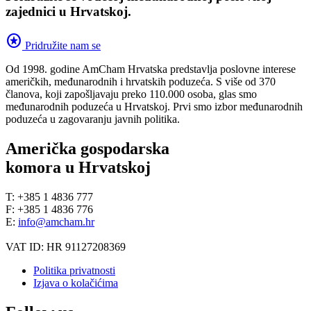
zajednici u Hrvatskoj.
stars
Pridružite nam se
Od 1998. godine AmCham Hrvatska predstavlja poslovne interese
američkih, međunarodnih i hrvatskih poduzeća. S više od 370
članova, koji zapošljavaju preko 110.000 osoba, glas smo
međunarodnih poduzeća u Hrvatskoj. Prvi smo izbor međunarodnih
poduzeća u zagovaranju javnih politika.
Američka gospodarska
komora u Hrvatskoj
T: +385 1 4836 777
F: +385 1 4836 776
E:
info@amcham.hr
VAT ID: HR 91127208369
Politika privatnosti
Izjava o kolačićima