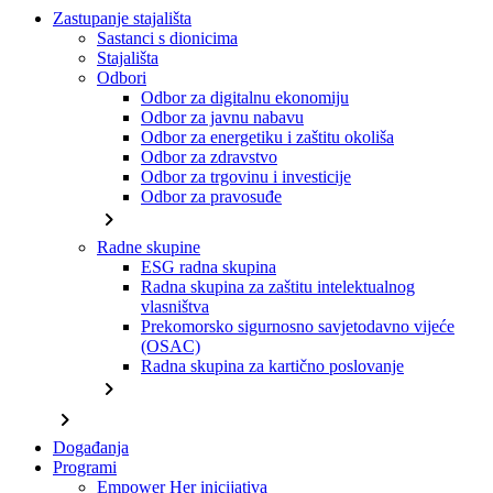
Zastupanje stajališta
Sastanci s dionicima
Stajališta
Odbori
Odbor za digitalnu ekonomiju
Odbor za javnu nabavu
Odbor za energetiku i zaštitu okoliša
Odbor za zdravstvo
Odbor za trgovinu i investicije
Odbor za pravosuđe
chevron_right
Radne skupine
ESG radna skupina
Radna skupina za zaštitu intelektualnog
vlasništva
Prekomorsko sigurnosno savjetodavno vijeće
(OSAC)
Radna skupina za kartično poslovanje
chevron_right
chevron_right
Događanja
Programi
Empower Her inicijativa