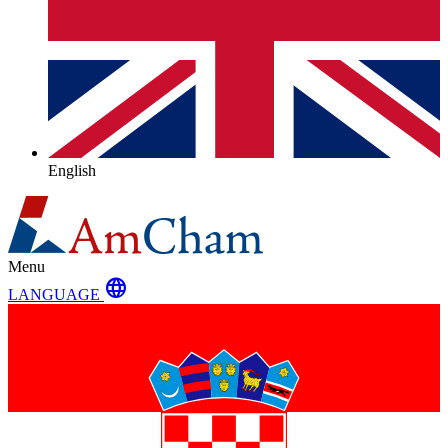
English
Menu
language
LANGUAGE