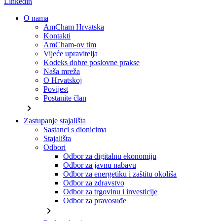
Linkedin
O nama
AmCham Hrvatska
Kontakti
AmCham-ov tim
Vijeće upravitelja
Kodeks dobre poslovne prakse
Naša mreža
O Hrvatskoj
Povijest
Postanite član
chevron_right
Zastupanje stajališta
Sastanci s dionicima
Stajališta
Odbori
Odbor za digitalnu ekonomiju
Odbor za javnu nabavu
Odbor za energetiku i zaštitu okoliša
Odbor za zdravstvo
Odbor za trgovinu i investicije
Odbor za pravosuđe
chevron_right