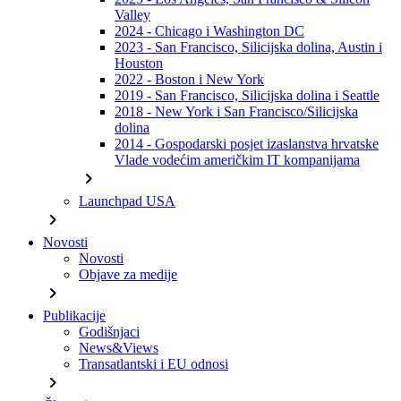
Valley
2024 - Chicago i Washington DC
2023 - San Francisco, Silicijska dolina, Austin i
Houston
2022 - Boston i New York
2019 - San Francisco, Silicijska dolina i Seattle
2018 - New York i San Francisco/Silicijska
dolina
2014 - Gospodarski posjet izaslanstva hrvatske
Vlade vodećim američkim IT kompanijama
chevron_right
Launchpad USA
chevron_right
Novosti
Novosti
Objave za medije
chevron_right
Publikacije
Godišnjaci
News&Views
Transatlantski i EU odnosi
chevron_right