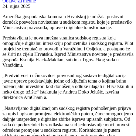
Objave za medije
24. rujna 2025
Američka gospodarska komora u Hrvatskoj je održala poslovni
doručak posvećen novitetima u sudskom registru koje je predstavilo
Ministarstvo pravosuđa, uprave i digitalne transformacije.
Predstavljena je nova mrežna stranica sudskog registra koja
omogućuje digitalnu interakciju poduzetnika i sudskog registra. Pilot
projekt se trenutačno provodi u Varaždinu i Osijeku, a postupno će
se širiti na cijelu Hrvatsku. Ispred Ministarstva novitete je predstavila
gospođa Ksenija Flack-Makitan, sutkinja Trgovačkog suda u
Varaždinu.
„Predvidivost i učinkovitost pravosudnog sustava te digitalizacija
javne uprave predstavljaju jedne od ključnih tema o kojima brinu
potencijalni investitori kod donošenja odluke ulagati u Hrvatsku ili u
neko drugo tržište“ istaknula je Andrea Doko Jelušić, izvršna
direktorica AmCham-a.
„Nastavljamo digitalizacijom sudskog registra podnošenjem prijava
za upis i upisom promjena elektroničkim putem, čime omogućujemo
daljnje unapređenje digitalne zbirke isprava upisanih subjekata. Od
sada će poduzetnici bez odlaska na sud jednostavnije moći provesti
određene promjene u sudskom registru. Korisnicima je putem
eUsluga omogućeno kreiranje prijave za upis promjena bez