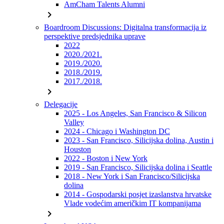
AmCham Talents Alumni
chevron_right
Boardroom Discussions: Digitalna transformacija iz
perspektive predsjednika uprave
2022
2020./2021.
2019./2020.
2018./2019.
2017./2018.
chevron_right
Delegacije
2025 - Los Angeles, San Francisco & Silicon
Valley
2024 - Chicago i Washington DC
2023 - San Francisco, Silicijska dolina, Austin i
Houston
2022 - Boston i New York
2019 - San Francisco, Silicijska dolina i Seattle
2018 - New York i San Francisco/Silicijska
dolina
2014 - Gospodarski posjet izaslanstva hrvatske
Vlade vodećim američkim IT kompanijama
chevron_right