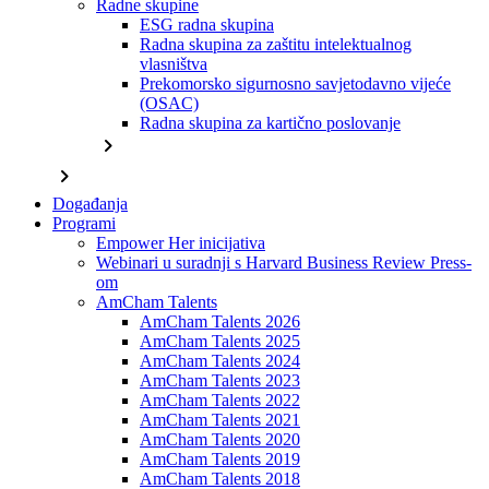
Radne skupine
ESG radna skupina
Radna skupina za zaštitu intelektualnog
vlasništva
Prekomorsko sigurnosno savjetodavno vijeće
(OSAC)
Radna skupina za kartično poslovanje
chevron_right
chevron_right
Događanja
Programi
Empower Her inicijativa
Webinari u suradnji s Harvard Business Review Press-
om
AmCham Talents
AmCham Talents 2026
AmCham Talents 2025
AmCham Talents 2024
AmCham Talents 2023
AmCham Talents 2022
AmCham Talents 2021
AmCham Talents 2020
AmCham Talents 2019
AmCham Talents 2018