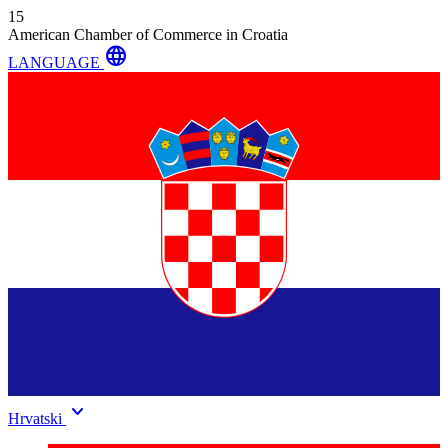
15
American Chamber of Commerce in Croatia
language
LANGUAGE
keyboard_arrow_down
Hrvatski