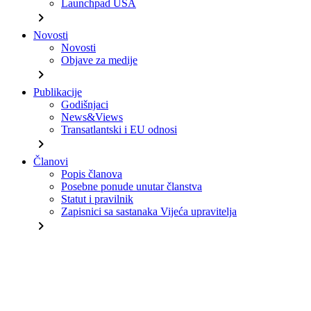
Launchpad USA
chevron_right
Novosti
Novosti
Objave za medije
chevron_right
Publikacije
Godišnjaci
News&Views
Transatlantski i EU odnosi
chevron_right
Članovi
Popis članova
Posebne ponude unutar članstva
Statut i pravilnik
Zapisnici sa sastanaka Vijeća upravitelja
chevron_right