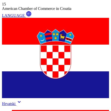
15
American Chamber of Commerce in Croatia
language
LANGUAGE
keyboard_arrow_down
Hrvatski