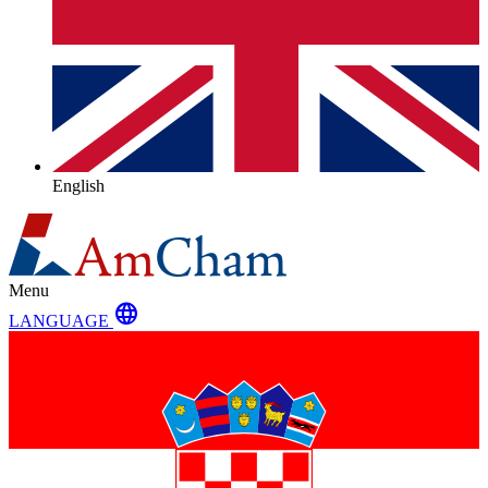
English
Menu
language
LANGUAGE