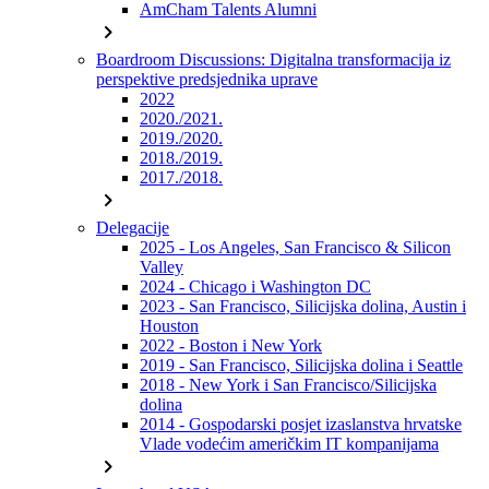
AmCham Talents Alumni
chevron_right
Boardroom Discussions: Digitalna transformacija iz
perspektive predsjednika uprave
2022
2020./2021.
2019./2020.
2018./2019.
2017./2018.
chevron_right
Delegacije
2025 - Los Angeles, San Francisco & Silicon
Valley
2024 - Chicago i Washington DC
2023 - San Francisco, Silicijska dolina, Austin i
Houston
2022 - Boston i New York
2019 - San Francisco, Silicijska dolina i Seattle
2018 - New York i San Francisco/Silicijska
dolina
2014 - Gospodarski posjet izaslanstva hrvatske
Vlade vodećim američkim IT kompanijama
chevron_right