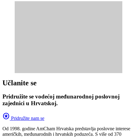
Učlanite se
Pridružite se vodećoj međunarodnoj poslovnoj
zajednici u Hrvatskoj.
stars
Pridružite nam se
Od 1998. godine AmCham Hrvatska predstavlja poslovne interese
američkih, međunarodnih i hrvatskih poduzeća. S više od 370