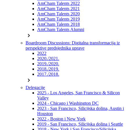
AmCham Talents 2022
AmCham Talents 2021
AmCham Talents 2020
AmCham Talents 2019
AmCham Talents 2018
AmCham Talents Alumni
chevron_right
Boardroom Discussions: Digitalna transformacija iz
perspektive predsjednika uprave
2022
2020./2021.
2019./2020.
2018./2019.
2017./2018.
chevron_right
Delegacije
2025 - Los Angeles, San Francisco & Silicon
Valley
2024 - Chicago i Washington DC
2023 - San Francisco, Silicijska dolina, Austin i
Houston
2022 - Boston i New York
2019 - San Francisco, Silicijska dolina i Seattle
2018 - New York i San Francisco/Silicijska