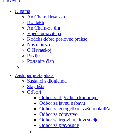
Linkedin
O nama
AmCham Hrvatska
Kontakti
AmCham-ov tim
Vijeće upravitelja
Kodeks dobre poslovne prakse
Naša mreža
O Hrvatskoj
Povijest
Postanite član
chevron_right
Zastupanje stajališta
Sastanci s dionicima
Stajališta
Odbori
Odbor za digitalnu ekonomiju
Odbor za javnu nabavu
Odbor za energetiku i zaštitu okoliša
Odbor za zdravstvo
Odbor za trgovinu i investicije
Odbor za pravosuđe
chevron_right