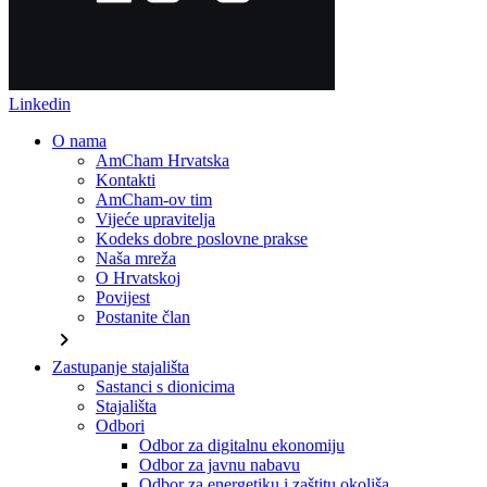
Linkedin
O nama
AmCham Hrvatska
Kontakti
AmCham-ov tim
Vijeće upravitelja
Kodeks dobre poslovne prakse
Naša mreža
O Hrvatskoj
Povijest
Postanite član
chevron_right
Zastupanje stajališta
Sastanci s dionicima
Stajališta
Odbori
Odbor za digitalnu ekonomiju
Odbor za javnu nabavu
Odbor za energetiku i zaštitu okoliša