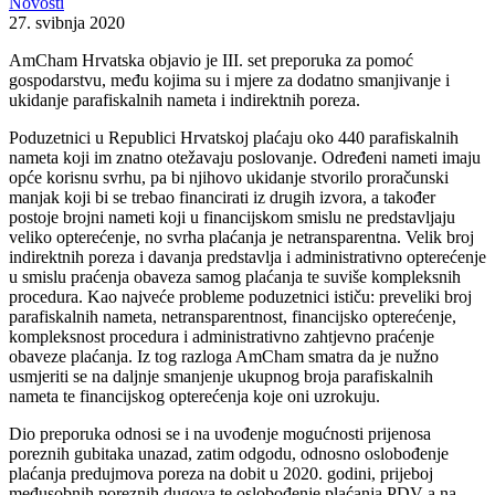
Novosti
27. svibnja 2020
AmCham Hrvatska objavio je III. set preporuka za pomoć
gospodarstvu, među kojima su i mjere za dodatno smanjivanje i
ukidanje parafiskalnih nameta i indirektnih poreza.
Poduzetnici u Republici Hrvatskoj plaćaju oko 440 parafiskalnih
nameta koji im znatno otežavaju poslovanje. Određeni nameti imaju
opće korisnu svrhu, pa bi njihovo ukidanje stvorilo proračunski
manjak koji bi se trebao financirati iz drugih izvora, a također
postoje brojni nameti koji u financijskom smislu ne predstavljaju
veliko opterećenje, no svrha plaćanja je netransparentna. Velik broj
indirektnih poreza i davanja predstavlja i administrativno opterećenje
u smislu praćenja obaveza samog plaćanja te suviše kompleksnih
procedura. Kao najveće probleme poduzetnici ističu: preveliki broj
parafiskalnih nameta, netransparentnost, financijsko opterećenje,
kompleksnost procedura i administrativno zahtjevno praćenje
obaveze plaćanja. Iz tog razloga AmCham smatra da je nužno
usmjeriti se na daljnje smanjenje ukupnog broja parafiskalnih
nameta te financijskog opterećenja koje oni uzrokuju.
Dio preporuka odnosi se i na uvođenje mogućnosti prijenosa
poreznih gubitaka unazad, zatim odgodu, odnosno oslobođenje
plaćanja predujmova poreza na dobit u 2020. godini, prijeboj
međusobnih poreznih dugova te oslobođenje plaćanja PDV-a na