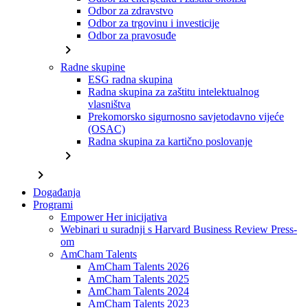
Odbor za zdravstvo
Odbor za trgovinu i investicije
Odbor za pravosuđe
chevron_right
Radne skupine
ESG radna skupina
Radna skupina za zaštitu intelektualnog
vlasništva
Prekomorsko sigurnosno savjetodavno vijeće
(OSAC)
Radna skupina za kartično poslovanje
chevron_right
chevron_right
Događanja
Programi
Empower Her inicijativa
Webinari u suradnji s Harvard Business Review Press-
om
AmCham Talents
AmCham Talents 2026
AmCham Talents 2025
AmCham Talents 2024
AmCham Talents 2023