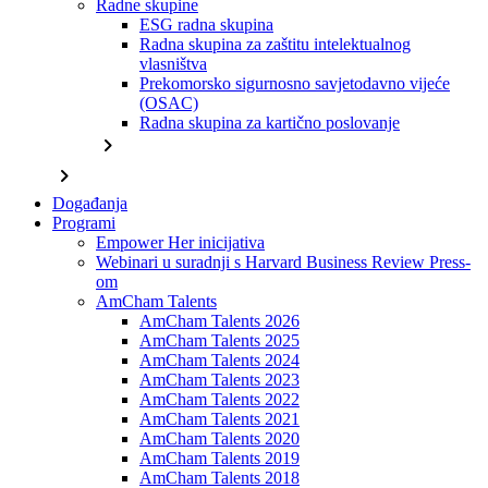
Radne skupine
ESG radna skupina
Radna skupina za zaštitu intelektualnog
vlasništva
Prekomorsko sigurnosno savjetodavno vijeće
(OSAC)
Radna skupina za kartično poslovanje
chevron_right
chevron_right
Događanja
Programi
Empower Her inicijativa
Webinari u suradnji s Harvard Business Review Press-
om
AmCham Talents
AmCham Talents 2026
AmCham Talents 2025
AmCham Talents 2024
AmCham Talents 2023
AmCham Talents 2022
AmCham Talents 2021
AmCham Talents 2020
AmCham Talents 2019
AmCham Talents 2018