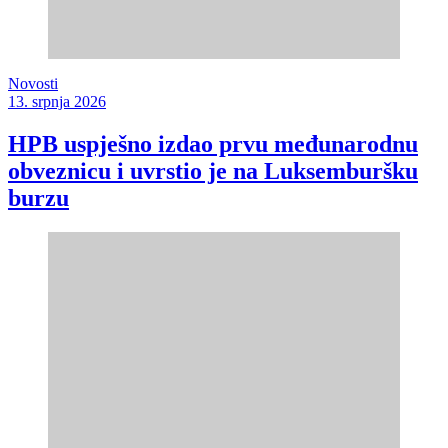
Novosti
13. srpnja 2026
HPB uspješno izdao prvu međunarodnu
obveznicu i uvrstio je na Luksemburšku
burzu