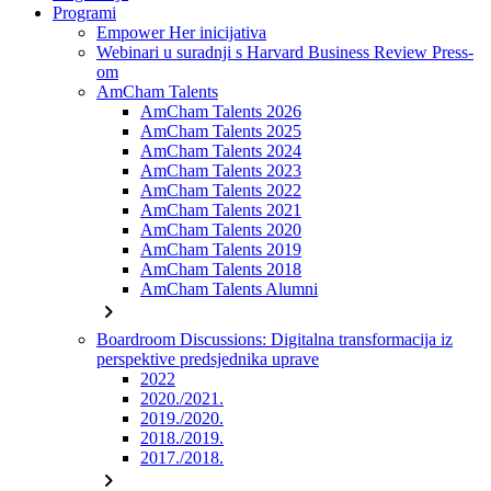
Programi
Empower Her inicijativa
Webinari u suradnji s Harvard Business Review Press-
om
AmCham Talents
AmCham Talents 2026
AmCham Talents 2025
AmCham Talents 2024
AmCham Talents 2023
AmCham Talents 2022
AmCham Talents 2021
AmCham Talents 2020
AmCham Talents 2019
AmCham Talents 2018
AmCham Talents Alumni
chevron_right
Boardroom Discussions: Digitalna transformacija iz
perspektive predsjednika uprave
2022
2020./2021.
2019./2020.
2018./2019.
2017./2018.
chevron_right