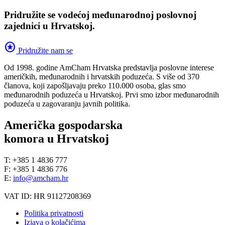
Pridružite se vodećoj međunarodnoj poslovnoj
zajednici u Hrvatskoj.
stars
Pridružite nam se
Od 1998. godine AmCham Hrvatska predstavlja poslovne interese
američkih, međunarodnih i hrvatskih poduzeća. S više od 370
članova, koji zapošljavaju preko 110.000 osoba, glas smo
međunarodnih poduzeća u Hrvatskoj. Prvi smo izbor međunarodnih
poduzeća u zagovaranju javnih politika.
Američka gospodarska
komora u Hrvatskoj
T: +385 1 4836 777
F: +385 1 4836 776
E:
info@amcham.hr
VAT ID: HR 91127208369
Politika privatnosti
Izjava o kolačićima