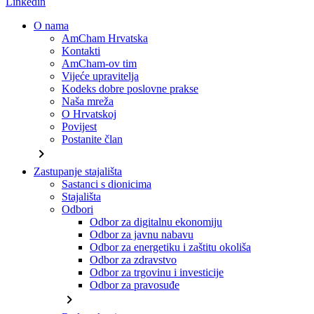
Linkedin
O nama
AmCham Hrvatska
Kontakti
AmCham-ov tim
Vijeće upravitelja
Kodeks dobre poslovne prakse
Naša mreža
O Hrvatskoj
Povijest
Postanite član
chevron_right
Zastupanje stajališta
Sastanci s dionicima
Stajališta
Odbori
Odbor za digitalnu ekonomiju
Odbor za javnu nabavu
Odbor za energetiku i zaštitu okoliša
Odbor za zdravstvo
Odbor za trgovinu i investicije
Odbor za pravosuđe
chevron_right