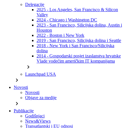
Delegacije
2025 - Los Angeles, San Francisco & Silicon
Valley
2024 - Chicago i Washington DC
2023 - San Francisco, Silicijska dolina, Austin i
Houston
2022 - Boston i New York
2019 - San Francisco, Silicijska dolina i Seattle
2018 - New York i San Francisco/Silicijska
dolina
2014 - Gospodarski posjet izaslanstva hrvatske
Vlade vodećim američkim IT kompanijama
chevron_right
Launchpad USA
chevron_right
Novosti
Novosti
Objave za medije
chevron_right
Publikacije
Godišnjaci
News&Views
Transatlantski i EU odnosi