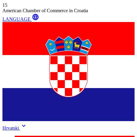
15
American Chamber of Commerce in Croatia
language
LANGUAGE
keyboard_arrow_down
Hrvatski