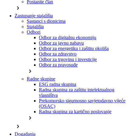
Postanite član
chevron_right
Zastupanje stajališta
Sastanci s dionicima
Stajališta
Odbori
Odbor za digitalnu ekonomiju
Odbor za javnu nabavu
Odbor za energetiku i zaštitu okoliša
Odbor za zdravstvo
Odbor za trgovinu i investicije
Odbor za pravosuđe
chevron_right
Radne skupine
ESG radna skupina
Radna skupina za zaštitu intelektualnog
vlasništva
Prekomorsko sigurnosno savjetodavno vijeće
(OSAC)
Radna skupina za kartično poslovanje
chevron_right
chevron_right
Događanja