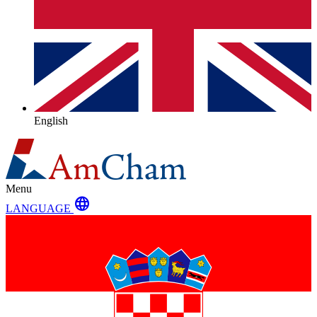
English
Menu
language
LANGUAGE