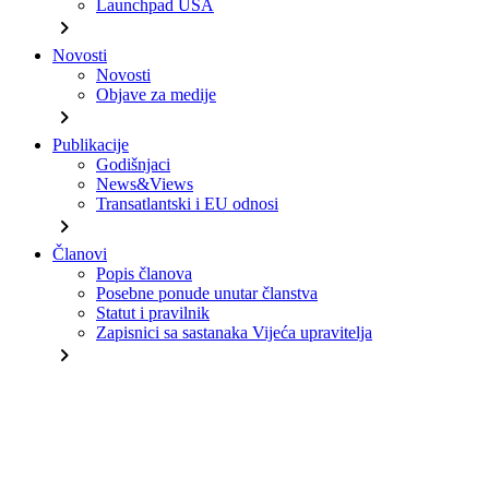
Launchpad USA
chevron_right
Novosti
Novosti
Objave za medije
chevron_right
Publikacije
Godišnjaci
News&Views
Transatlantski i EU odnosi
chevron_right
Članovi
Popis članova
Posebne ponude unutar članstva
Statut i pravilnik
Zapisnici sa sastanaka Vijeća upravitelja
chevron_right