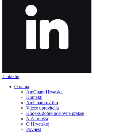
Linkedin
O nama
AmCham Hrvatska
Kontakti
AmCham-ov tim
Vijeće upravitelja
Kodeks dobre poslovne prakse
Naša mreža
O Hrvatskoj
Povijest