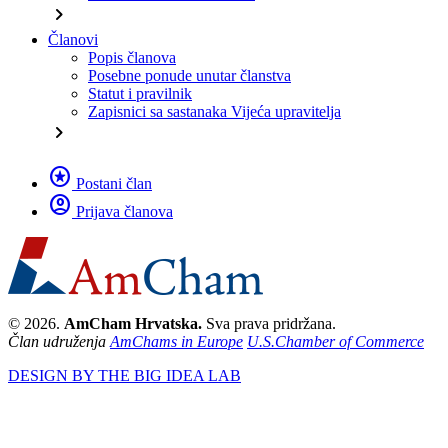
chevron_right
Članovi
Popis članova
Posebne ponude unutar članstva
Statut i pravilnik
Zapisnici sa sastanaka Vijeća upravitelja
chevron_right
stars
Postani član
account_circle
Prijava članova
© 2026.
AmCham Hrvatska.
Sva prava pridržana.
Član udruženja
AmChams in Europe
U.S.Chamber of Commerce
DESIGN BY THE BIG IDEA LAB