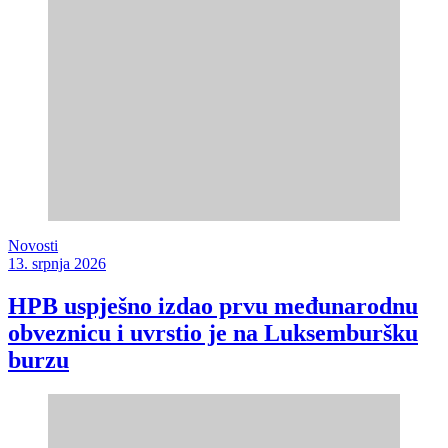
Novosti
13. srpnja 2026
HPB uspješno izdao prvu međunarodnu
obveznicu i uvrstio je na Luksemburšku
burzu