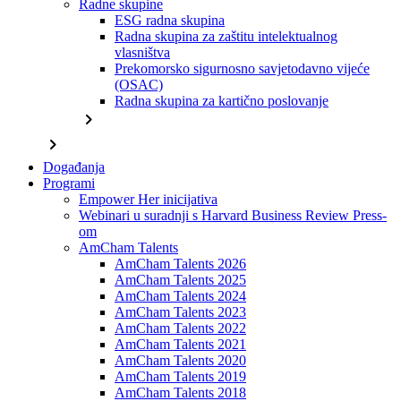
Radne skupine
ESG radna skupina
Radna skupina za zaštitu intelektualnog
vlasništva
Prekomorsko sigurnosno savjetodavno vijeće
(OSAC)
Radna skupina za kartično poslovanje
chevron_right
chevron_right
Događanja
Programi
Empower Her inicijativa
Webinari u suradnji s Harvard Business Review Press-
om
AmCham Talents
AmCham Talents 2026
AmCham Talents 2025
AmCham Talents 2024
AmCham Talents 2023
AmCham Talents 2022
AmCham Talents 2021
AmCham Talents 2020
AmCham Talents 2019
AmCham Talents 2018