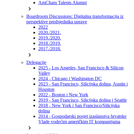
AmCham Talents Alumni
chevron_right
Boardroom Discussions: Digitalna transformacija iz
perspektive predsjednika uprave
2022
2020./2021.
2019./2020.
2018./2019.
2017./2018.
chevron_right
Delegacije
2025 - Los Angeles, San Francisco & Silicon
Valley
2024 - Chicago i Washington DC
2023 - San Francisco, Silicijska dolina, Austin i
Houston
2022 - Boston i New York
2019 - San Francisco, Silicijska dolina i Seattle
2018 - New York i San Francisco/Silicijska
dolina
2014 - Gospodarski posjet izaslanstva hrvatske
Vlade vodećim američkim IT kompanijama
chevron_right