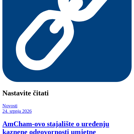
Nastavite čitati
Novosti
24. srpnja 2026
AmCham-ovo stajalište o uređenju
kaznene odgovornosti umjetne