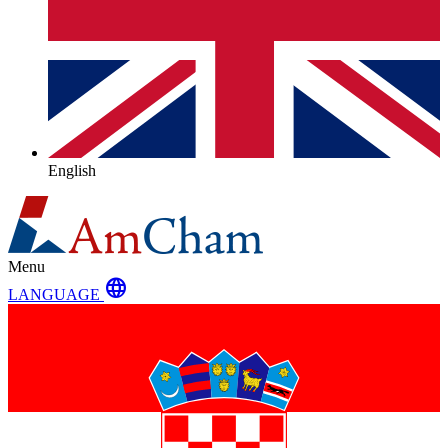
English
Menu
language
LANGUAGE