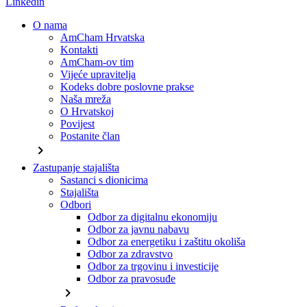
Linkedin
O nama
AmCham Hrvatska
Kontakti
AmCham-ov tim
Vijeće upravitelja
Kodeks dobre poslovne prakse
Naša mreža
O Hrvatskoj
Povijest
Postanite član
chevron_right
Zastupanje stajališta
Sastanci s dionicima
Stajališta
Odbori
Odbor za digitalnu ekonomiju
Odbor za javnu nabavu
Odbor za energetiku i zaštitu okoliša
Odbor za zdravstvo
Odbor za trgovinu i investicije
Odbor za pravosuđe
chevron_right