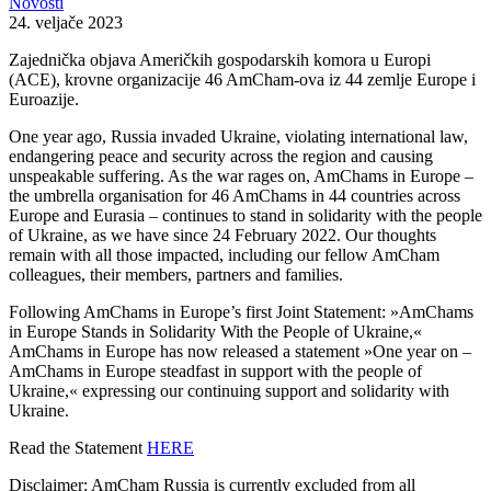
Novosti
24. veljače 2023
Zajednička objava Američkih gospodarskih komora u Europi
(ACE), krovne organizacije 46 AmCham-ova iz 44 zemlje Europe i
Euroazije.
One year ago, Russia invaded Ukraine, violating international law,
endangering peace and security across the region and causing
unspeakable suffering. As the war rages on, AmChams in Europe –
the umbrella organisation for 46 AmChams in 44 countries across
Europe and Eurasia – continues to stand in solidarity with the people
of Ukraine, as we have since 24 February 2022. Our thoughts
remain with all those impacted, including our fellow AmCham
colleagues, their members, partners and families.
Following AmChams in Europe’s first Joint Statement: »AmChams
in Europe Stands in Solidarity With the People of Ukraine,«
AmChams in Europe has now released a statement »One year on –
AmChams in Europe steadfast in support with the people of
Ukraine,« expressing our continuing support and solidarity with
Ukraine.
Read the Statement
HERE
Disclaimer: AmCham Russia is currently excluded from all