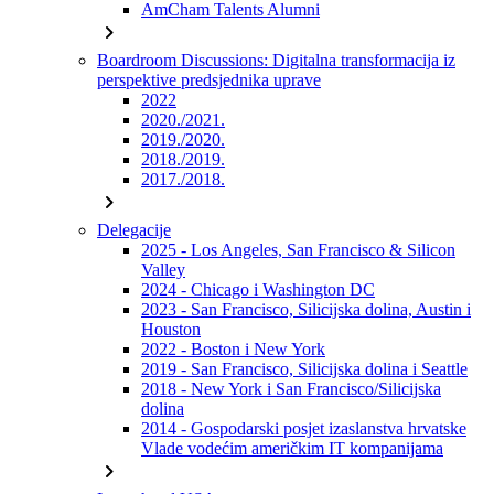
AmCham Talents Alumni
chevron_right
Boardroom Discussions: Digitalna transformacija iz
perspektive predsjednika uprave
2022
2020./2021.
2019./2020.
2018./2019.
2017./2018.
chevron_right
Delegacije
2025 - Los Angeles, San Francisco & Silicon
Valley
2024 - Chicago i Washington DC
2023 - San Francisco, Silicijska dolina, Austin i
Houston
2022 - Boston i New York
2019 - San Francisco, Silicijska dolina i Seattle
2018 - New York i San Francisco/Silicijska
dolina
2014 - Gospodarski posjet izaslanstva hrvatske
Vlade vodećim američkim IT kompanijama
chevron_right