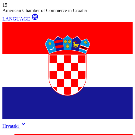
15
American Chamber of Commerce in Croatia
language
LANGUAGE
keyboard_arrow_down
Hrvatski