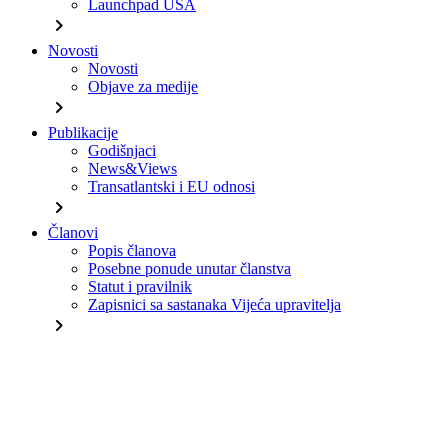
Launchpad USA
chevron_right
Novosti
Novosti
Objave za medije
chevron_right
Publikacije
Godišnjaci
News&Views
Transatlantski i EU odnosi
chevron_right
Članovi
Popis članova
Posebne ponude unutar članstva
Statut i pravilnik
Zapisnici sa sastanaka Vijeća upravitelja
chevron_right