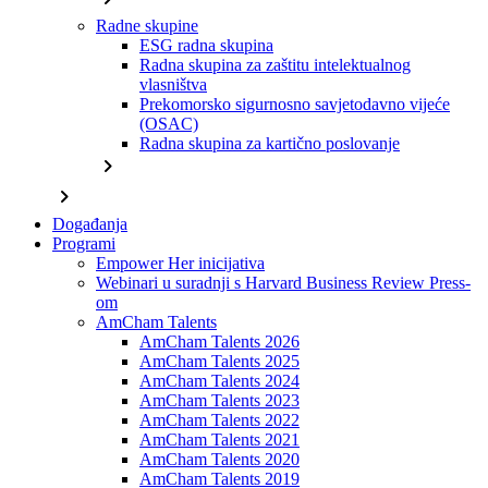
Radne skupine
ESG radna skupina
Radna skupina za zaštitu intelektualnog
vlasništva
Prekomorsko sigurnosno savjetodavno vijeće
(OSAC)
Radna skupina za kartično poslovanje
chevron_right
chevron_right
Događanja
Programi
Empower Her inicijativa
Webinari u suradnji s Harvard Business Review Press-
om
AmCham Talents
AmCham Talents 2026
AmCham Talents 2025
AmCham Talents 2024
AmCham Talents 2023
AmCham Talents 2022
AmCham Talents 2021
AmCham Talents 2020
AmCham Talents 2019