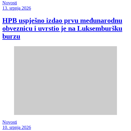
Novosti
13. srpnja 2026
HPB uspješno izdao prvu međunarodnu
obveznicu i uvrstio je na Luksemburšku
burzu
Novosti
10. srpnja 2026