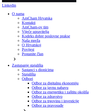
Linkedin
O nama
AmCham Hrvatska
Kontakti
AmCham-ov tim
Vijeće upravitelja
Kodeks dobre poslovne prakse
Naša mreža
O Hrvatskoj
Povijest
Postanite član
chevron_right
Zastupanje stajališta
Sastanci s dionicima
Stajališta
Odbori
Odbor za digitalnu ekonomiju
Odbor za javnu nabavu
Odbor za energetiku i zaštitu okoliša
Odbor za zdravstvo
Odbor za trgovinu i investicije
Odbor za pravosuđe
chevron_right