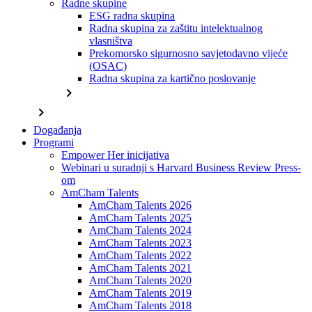
Radne skupine
ESG radna skupina
Radna skupina za zaštitu intelektualnog
vlasništva
Prekomorsko sigurnosno savjetodavno vijeće
(OSAC)
Radna skupina za kartično poslovanje
chevron_right
chevron_right
Događanja
Programi
Empower Her inicijativa
Webinari u suradnji s Harvard Business Review Press-
om
AmCham Talents
AmCham Talents 2026
AmCham Talents 2025
AmCham Talents 2024
AmCham Talents 2023
AmCham Talents 2022
AmCham Talents 2021
AmCham Talents 2020
AmCham Talents 2019
AmCham Talents 2018