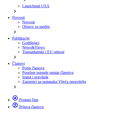
Launchpad USA
chevron_right
Novosti
Novosti
Objave za medije
chevron_right
Publikacije
Godišnjaci
News&Views
Transatlantski i EU odnosi
chevron_right
Članovi
Popis članova
Posebne ponude unutar članstva
Statut i pravilnik
Zapisnici sa sastanaka Vijeća upravitelja
chevron_right
stars
Postani član
account_circle
Prijava članova