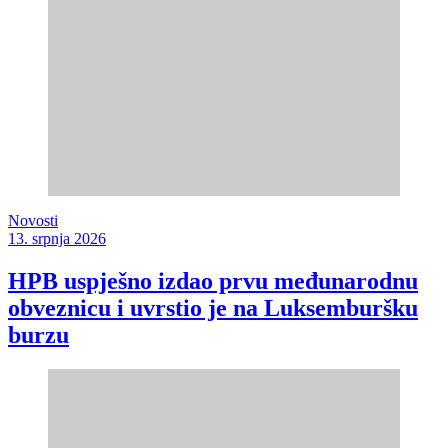
Novosti
13. srpnja 2026
HPB uspješno izdao prvu međunarodnu
obveznicu i uvrstio je na Luksemburšku
burzu