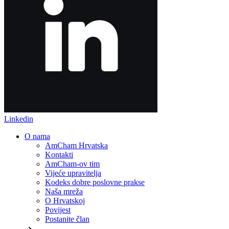
Linkedin
O nama
AmCham Hrvatska
Kontakti
AmCham-ov tim
Vijeće upravitelja
Kodeks dobre poslovne prakse
Naša mreža
O Hrvatskoj
Povijest
Postanite član