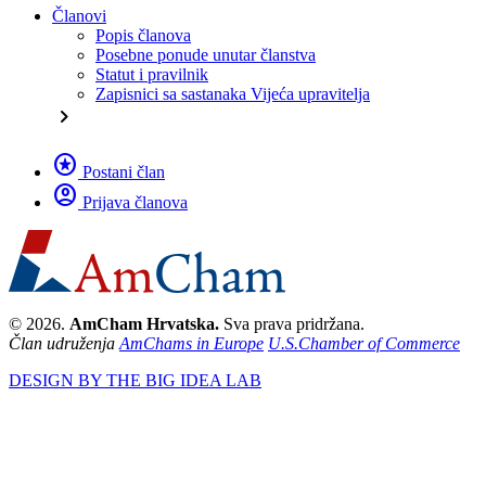
Članovi
Popis članova
Posebne ponude unutar članstva
Statut i pravilnik
Zapisnici sa sastanaka Vijeća upravitelja
chevron_right
stars
Postani član
account_circle
Prijava članova
© 2026.
AmCham Hrvatska.
Sva prava pridržana.
Član udruženja
AmChams in Europe
U.S.Chamber of Commerce
DESIGN BY THE BIG IDEA LAB