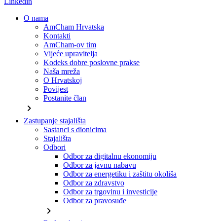
Linkedin
O nama
AmCham Hrvatska
Kontakti
AmCham-ov tim
Vijeće upravitelja
Kodeks dobre poslovne prakse
Naša mreža
O Hrvatskoj
Povijest
Postanite član
chevron_right
Zastupanje stajališta
Sastanci s dionicima
Stajališta
Odbori
Odbor za digitalnu ekonomiju
Odbor za javnu nabavu
Odbor za energetiku i zaštitu okoliša
Odbor za zdravstvo
Odbor za trgovinu i investicije
Odbor za pravosuđe
chevron_right