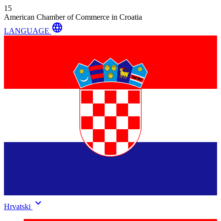
15
American Chamber of Commerce in Croatia
language
LANGUAGE
keyboard_arrow_down
Hrvatski