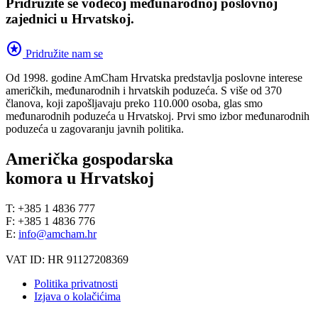
Pridružite se vodećoj međunarodnoj poslovnoj
zajednici u Hrvatskoj.
stars
Pridružite nam se
Od 1998. godine AmCham Hrvatska predstavlja poslovne interese
američkih, međunarodnih i hrvatskih poduzeća. S više od 370
članova, koji zapošljavaju preko 110.000 osoba, glas smo
međunarodnih poduzeća u Hrvatskoj. Prvi smo izbor međunarodnih
poduzeća u zagovaranju javnih politika.
Američka gospodarska
komora u Hrvatskoj
T: +385 1 4836 777
F: +385 1 4836 776
E:
info@amcham.hr
VAT ID: HR 91127208369
Politika privatnosti
Izjava o kolačićima