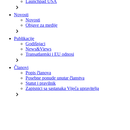
Launchpad USA
chevron_right
Novosti
Novosti
Objave za medije
chevron_right
Publikacije
Godišnjaci
News&Views
Transatlantski i EU odnosi
chevron_right
Članovi
Popis članova
Posebne ponude unutar članstva
Statut i pravilnik
Zapisnici sa sastanaka Vijeća upravitelja
chevron_right