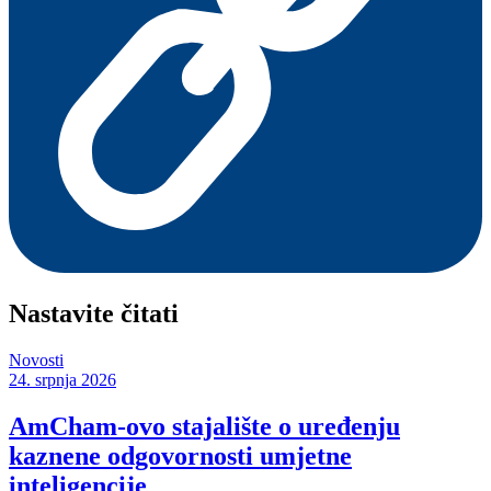
Nastavite čitati
Novosti
24. srpnja 2026
AmCham-ovo stajalište o uređenju
kaznene odgovornosti umjetne
inteligencije