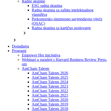
Radne skupine
ESG radna skupina
Radna skupina za zaštitu intelektualnog
vlasništva
Prekomorsko sigurnosno savjetodavno vijeće
(OSAC)
Radna skupina za kartično poslovanje
chevron_right
chevron_right
Događanja
Programi
Empower Her inicijativa
Webinari u suradnji s Harvard Business Review Press-
om
AmCham Talents
AmCham Talents 2026
AmCham Talents 2025
AmCham Talents 2024
AmCham Talents 2023
AmCham Talents 2022
AmCham Talents 2021
AmCham Talents 2020
AmCham Talents 2019
AmCham Talents 2018