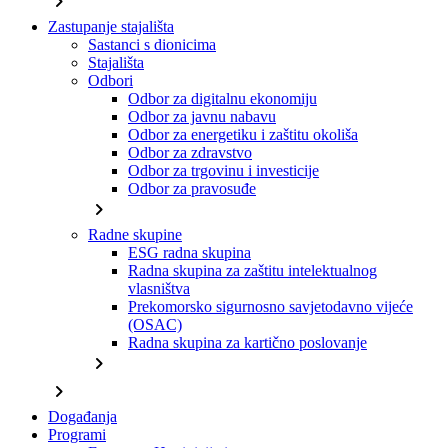
chevron_right
Zastupanje stajališta
Sastanci s dionicima
Stajališta
Odbori
Odbor za digitalnu ekonomiju
Odbor za javnu nabavu
Odbor za energetiku i zaštitu okoliša
Odbor za zdravstvo
Odbor za trgovinu i investicije
Odbor za pravosuđe
chevron_right
Radne skupine
ESG radna skupina
Radna skupina za zaštitu intelektualnog
vlasništva
Prekomorsko sigurnosno savjetodavno vijeće
(OSAC)
Radna skupina za kartično poslovanje
chevron_right
chevron_right
Događanja
Programi