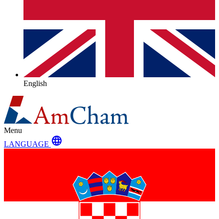
English
Menu
language
LANGUAGE