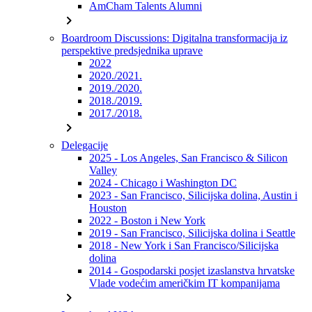
AmCham Talents Alumni
chevron_right
Boardroom Discussions: Digitalna transformacija iz
perspektive predsjednika uprave
2022
2020./2021.
2019./2020.
2018./2019.
2017./2018.
chevron_right
Delegacije
2025 - Los Angeles, San Francisco & Silicon
Valley
2024 - Chicago i Washington DC
2023 - San Francisco, Silicijska dolina, Austin i
Houston
2022 - Boston i New York
2019 - San Francisco, Silicijska dolina i Seattle
2018 - New York i San Francisco/Silicijska
dolina
2014 - Gospodarski posjet izaslanstva hrvatske
Vlade vodećim američkim IT kompanijama
chevron_right