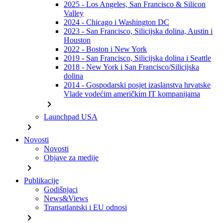
2025 - Los Angeles, San Francisco & Silicon
Valley
2024 - Chicago i Washington DC
2023 - San Francisco, Silicijska dolina, Austin i
Houston
2022 - Boston i New York
2019 - San Francisco, Silicijska dolina i Seattle
2018 - New York i San Francisco/Silicijska
dolina
2014 - Gospodarski posjet izaslanstva hrvatske
Vlade vodećim američkim IT kompanijama
chevron_right
Launchpad USA
chevron_right
Novosti
Novosti
Objave za medije
chevron_right
Publikacije
Godišnjaci
News&Views
Transatlantski i EU odnosi
chevron_right