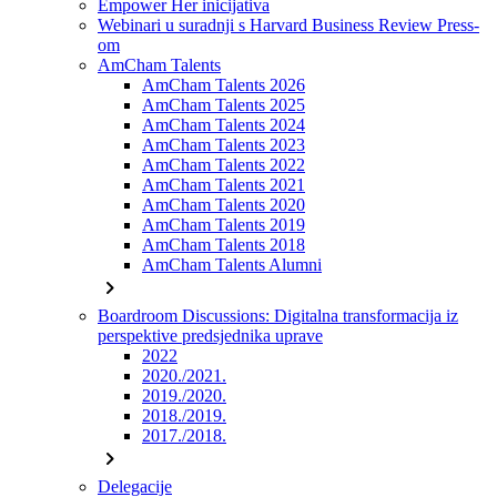
Empower Her inicijativa
Webinari u suradnji s Harvard Business Review Press-
om
AmCham Talents
AmCham Talents 2026
AmCham Talents 2025
AmCham Talents 2024
AmCham Talents 2023
AmCham Talents 2022
AmCham Talents 2021
AmCham Talents 2020
AmCham Talents 2019
AmCham Talents 2018
AmCham Talents Alumni
chevron_right
Boardroom Discussions: Digitalna transformacija iz
perspektive predsjednika uprave
2022
2020./2021.
2019./2020.
2018./2019.
2017./2018.
chevron_right
Delegacije