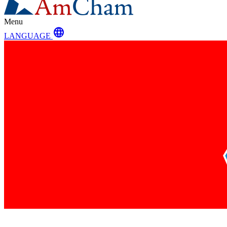
Menu
language
LANGUAGE