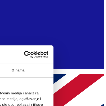
O nama
enih medija i analizirali
ene medije, oglašavanje i
k ste upotrebljavali njihove