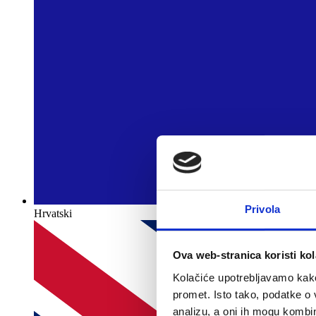
Privola
Hrvatski
Ova web-stranica koristi kol
Kolačiće upotrebljavamo kako 
promet. Isto tako, podatke o 
analizu, a oni ih mogu kombini