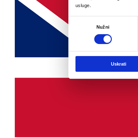
usluge.
Odabir
Nužni
pristanka
Uskrati