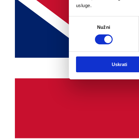
usluge.
Odabir
Nužni
pristanka
Uskrati