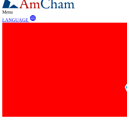
Menu
language
LANGUAGE