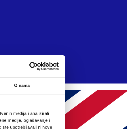
O nama
enih medija i analizirali
ene medije, oglašavanje i
k ste upotrebljavali njihove