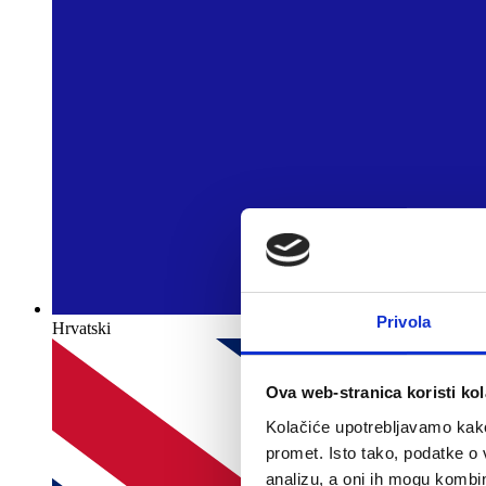
Privola
Hrvatski
Ova web-stranica koristi kol
Kolačiće upotrebljavamo kako 
promet. Isto tako, podatke o 
analizu, a oni ih mogu kombini