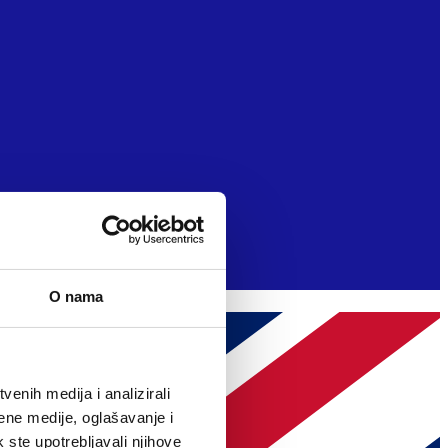
O nama
enih medija i analizirali
ene medije, oglašavanje i
k ste upotrebljavali njihove