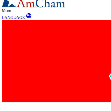
Menu
language
LANGUAGE