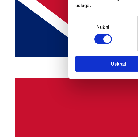
usluge.
Odabir
Nužni
pristanka
Uskrati