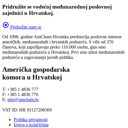
Pridružite se vodećoj međunarodnoj poslovnoj
zajednici u Hrvatskoj.
stars
Pridružite nam se
Od 1998. godine AmCham Hrvatska predstavlja poslovne interese
američkih, međunarodnih i hrvatskih poduzeća. S više od 370
članova, koji zapošljavaju preko 110.000 osoba, glas smo
međunarodnih poduzeća u Hrvatskoj. Prvi smo izbor međunarodnih
poduzeća u zagovaranju javnih politika.
Američka gospodarska
komora u Hrvatskoj
T: +385 1 4836 777
F: +385 1 4836 776
E:
info@amcham.hr
VAT ID: HR 91127208369
Politika privatnosti
Izjava o kolačićima