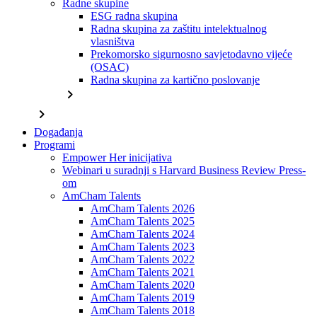
Radne skupine
ESG radna skupina
Radna skupina za zaštitu intelektualnog
vlasništva
Prekomorsko sigurnosno savjetodavno vijeće
(OSAC)
Radna skupina za kartično poslovanje
chevron_right
chevron_right
Događanja
Programi
Empower Her inicijativa
Webinari u suradnji s Harvard Business Review Press-
om
AmCham Talents
AmCham Talents 2026
AmCham Talents 2025
AmCham Talents 2024
AmCham Talents 2023
AmCham Talents 2022
AmCham Talents 2021
AmCham Talents 2020
AmCham Talents 2019
AmCham Talents 2018