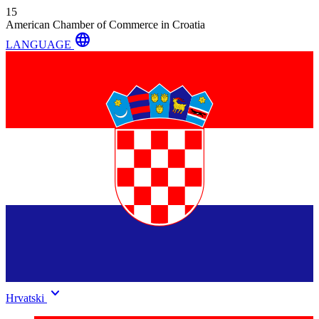
15
American Chamber of Commerce in Croatia
language
LANGUAGE
keyboard_arrow_down
Hrvatski