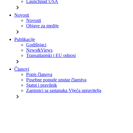
Launchpad USA
chevron_right
Novosti
Novosti
Objave za medije
chevron_right
Publikacije
Godišnjaci
News&Views
Transatlantski i EU odnosi
chevron_right
Članovi
Popis članova
Posebne ponude unutar članstva
Statut i pravilnik
Zapisnici sa sastanaka Vijeća upravitelja
chevron_right