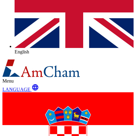
English
Menu
language
LANGUAGE