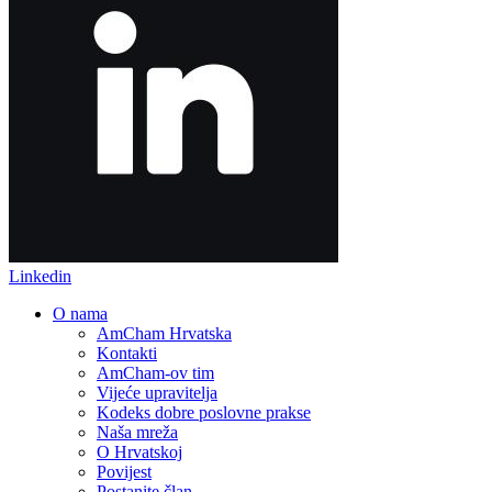
Linkedin
O nama
AmCham Hrvatska
Kontakti
AmCham-ov tim
Vijeće upravitelja
Kodeks dobre poslovne prakse
Naša mreža
O Hrvatskoj
Povijest
Postanite član