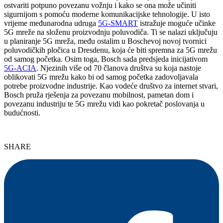
ostvariti potpuno povezanu vožnju i kako se ona može učiniti
sigurnijom s pomoću moderne komunikacijske tehnologije. U isto
vrijeme međunarodna udruga
5G-SMART
istražuje moguće učinke
5G mreže na složenu proizvodnju poluvodiča. Ti se nalazi uključuju
u planiranje 5G mreža, među ostalim u Boschevoj novoj tvornici
poluvodičkih pločica u Dresdenu, koja će biti spremna za 5G mrežu
od samog početka. Osim toga, Bosch sada predsjeda inicijativom
5G-ACIA
. Njezinih više od 70 članova društva su koja nastoje
oblikovati 5G mrežu kako bi od samog početka zadovoljavala
potrebe proizvodne industrije. Kao vodeće društvo za internet stvari,
Bosch pruža rješenja za povezanu mobilnost, pametan dom i
povezanu industriju te 5G mrežu vidi kao pokretač poslovanja u
budućnosti.
SHARE