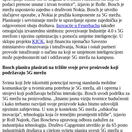
podaci prenose unutar i izvan tvornice”, izjavio je Bolle. Bosch je
mrežu uspostavio zajedno s društvom Nokia. Bosch je utvrdio
slučajeve uporabe, a Nokia je pružila komponente za 5G mrežu.
Planiranje i servisiranje mreže te upravljanje njome zajednička je
odgovornost obaju društava.
Inovacije u Feuerbachu
također
omogućuju izvanrednu simbiozu: povezivanje Industrije 4.0 s 5G
mrežom i njezinu optimizaciju s pomoću umjetne inteligencije. U
sklopu projekta
KICK
, koji financira njemačko Savezno
ministarstvo obrazovanja i istraživanja, Nokia i ostali partneri
provode istraživanje o načinu na koji se umjetnom inteligencijom
može pojednostaviti rad i održavanje 5G mreža na kampusu.
Bosch planira plasirati na tržište svoje prve proizvode koji
podržavaju 5G mrežu
Svima koji žele iskoristiti potencijal novog standarda mobilne
komunikacije u tvornicama potrebna je 5G mreža, ali i oprema i
strojevi koji podržavaju bežičnu interakciju. Bosch uvodi podršku za
5G mrežu na proizvodima. „Imamo jasnu viziju tvornice budućnosti
i kako trebamo razvijati svoje proizvode kako bismo udovoljili
njezinim zahtjevima. U tom je kontekstu 5G mreža „odskočna
inovacija”, tehnologija koja će temeljito promijeniti tržište”, izjavio
je Rolf Najork, član Boscheva upravnog odbora zadužen za
industrijsku tehnologiju. Društvo Capgemini utvrdilo je da 65 posto
industrijskih društava u cijelom svijetu planira uvesti 5G mrežu u