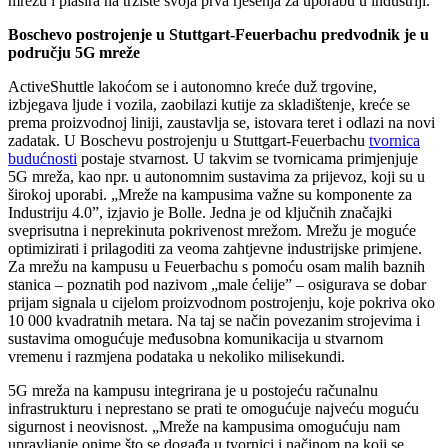
mrežu i plasira na tržište svoja prva rješenja za uporabu u industriji.
Boschevo postrojenje u Stuttgart-Feuerbachu predvodnik je u
području 5G mreže
ActiveShuttle lakoćom se i autonomno kreće duž trgovine,
izbjegava ljude i vozila, zaobilazi kutije za skladištenje, kreće se
prema proizvodnoj liniji, zaustavlja se, istovara teret i odlazi na novi
zadatak. U Boschevu postrojenju u Stuttgart-Feuerbachu
tvornica
budućnosti
postaje stvarnost. U takvim se tvornicama primjenjuje
5G mreža, kao npr. u autonomnim sustavima za prijevoz, koji su u
širokoj uporabi. „Mreže na kampusima važne su komponente za
Industriju 4.0”, izjavio je Bolle. Jedna je od ključnih značajki
sveprisutna i neprekinuta pokrivenost mrežom. Mrežu je moguće
optimizirati i prilagoditi za veoma zahtjevne industrijske primjene.
Za mrežu na kampusu u Feuerbachu s pomoću osam malih baznih
stanica – poznatih pod nazivom „male ćelije” – osigurava se dobar
prijam signala u cijelom proizvodnom postrojenju, koje pokriva oko
10 000 kvadratnih metara. Na taj se način povezanim strojevima i
sustavima omogućuje međusobna komunikacija u stvarnom
vremenu i razmjena podataka u nekoliko milisekundi.
5G mreža na kampusu integrirana je u postojeću računalnu
infrastrukturu i neprestano se prati te omogućuje najveću moguću
sigurnost i neovisnost. „Mreže na kampusima omogućuju nam
upravljanje onime što se događa u tvornici i načinom na koji se