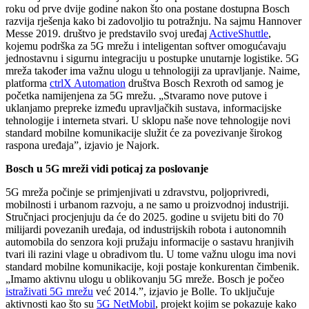
roku od prve dvije godine nakon što ona postane dostupna Bosch
razvija rješenja kako bi zadovoljio tu potražnju. Na sajmu Hannover
Messe 2019. društvo je predstavilo svoj uređaj
ActiveShuttle
,
kojemu podrška za 5G mrežu i inteligentan softver omogućavaju
jednostavnu i sigurnu integraciju u postupke unutarnje logistike. 5G
mreža također ima važnu ulogu u tehnologiji za upravljanje. Naime,
platforma
ctrlX Automation
društva Bosch Rexroth od samog je
početka namijenjena za 5G mrežu. „Stvaramo nove putove i
uklanjamo prepreke između upravljačkih sustava, informacijske
tehnologije i interneta stvari. U sklopu naše nove tehnologije novi
standard mobilne komunikacije služit će za povezivanje širokog
raspona uređaja”, izjavio je Najork.
Bosch u 5G mreži vidi poticaj za poslovanje
5G mreža počinje se primjenjivati u zdravstvu, poljoprivredi,
mobilnosti i urbanom razvoju, a ne samo u proizvodnoj industriji.
Stručnjaci procjenjuju da će do 2025. godine u svijetu biti do 70
milijardi povezanih uređaja, od industrijskih robota i autonomnih
automobila do senzora koji pružaju informacije o sastavu hranjivih
tvari ili razini vlage u obradivom tlu. U tome važnu ulogu ima novi
standard mobilne komunikacije, koji postaje konkurentan čimbenik.
„Imamo aktivnu ulogu u oblikovanju 5G mreže. Bosch je počeo
istraživati 5G mrežu
već 2014.”, izjavio je Bolle. To uključuje
aktivnosti kao što su
5G NetMobil
, projekt kojim se pokazuje kako