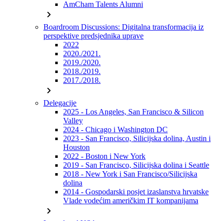
AmCham Talents Alumni
chevron_right
Boardroom Discussions: Digitalna transformacija iz
perspektive predsjednika uprave
2022
2020./2021.
2019./2020.
2018./2019.
2017./2018.
chevron_right
Delegacije
2025 - Los Angeles, San Francisco & Silicon
Valley
2024 - Chicago i Washington DC
2023 - San Francisco, Silicijska dolina, Austin i
Houston
2022 - Boston i New York
2019 - San Francisco, Silicijska dolina i Seattle
2018 - New York i San Francisco/Silicijska
dolina
2014 - Gospodarski posjet izaslanstva hrvatske
Vlade vodećim američkim IT kompanijama
chevron_right