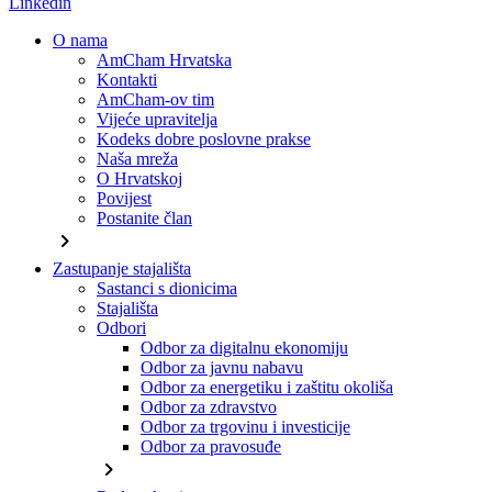
Linkedin
O nama
AmCham Hrvatska
Kontakti
AmCham-ov tim
Vijeće upravitelja
Kodeks dobre poslovne prakse
Naša mreža
O Hrvatskoj
Povijest
Postanite član
chevron_right
Zastupanje stajališta
Sastanci s dionicima
Stajališta
Odbori
Odbor za digitalnu ekonomiju
Odbor za javnu nabavu
Odbor za energetiku i zaštitu okoliša
Odbor za zdravstvo
Odbor za trgovinu i investicije
Odbor za pravosuđe
chevron_right