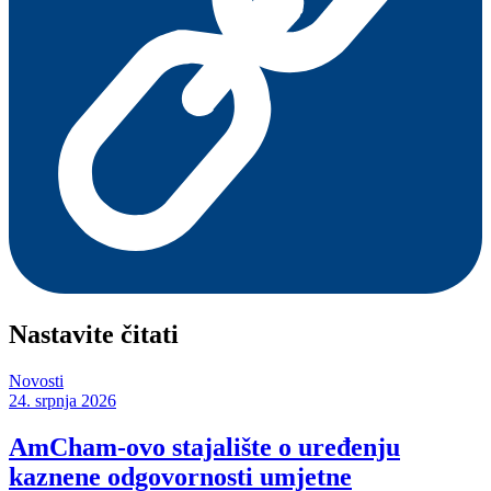
Nastavite čitati
Novosti
24. srpnja 2026
AmCham-ovo stajalište o uređenju
kaznene odgovornosti umjetne