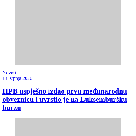
Novosti
13. srpnja 2026
HPB uspješno izdao prvu međunarodnu
obveznicu i uvrstio je na Luksemburšku
burzu