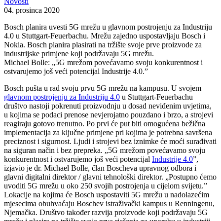
Novosti
04. prosinca 2020
Bosch planira uvesti 5G mrežu u glavnom postrojenju za Industriju
4.0 u Stuttgart-Feuerbachu. Mrežu zajedno uspostavljaju Bosch i
Nokia. Bosch planira plasirati na tržište svoje prve proizvode za
industrijske primjene koji podržavaju 5G mrežu.
Michael Bolle: „5G mrežom povećavamo svoju konkurentnost i
ostvarujemo još veći potencijal Industrije 4.0.”
Bosch pušta u rad svoju prvu 5G mrežu na kampusu. U svojem
glavnom postrojenju za Industriju 4.0
u Stuttgart-Feuerbachu
društvo nastoji pokrenuti proizvodnju u dosad neviđenim uvjetima,
u kojima se podaci prenose nevjerojatno pouzdano i brzo, a strojevi
reagiraju gotovo trenutno. Po prvi će put biti omogućena bežična
implementacija za ključne primjene pri kojima je potrebna savršena
preciznost i sigurnost. Ljudi i strojevi bez iznimke će moći surađivati
na siguran način i bez prepreka. „5G mrežom povećavamo svoju
konkurentnost i ostvarujemo još veći potencijal
Industrije 4.0
”,
izjavio je dr. Michael Bolle, član Boscheva upravnog odbora i
glavni digitalni direktor / glavni tehnološki direktor. „Postupno ćemo
uvoditi 5G mrežu u oko 250 svojih postrojenja u cijelom svijetu.”
Lokacije na kojima će Bosch uspostaviti 5G mrežu u nadolazećim
mjesecima obuhvaćaju Boschev istraživački kampus u Renningenu,
Njemačka. Društvo također razvija proizvode koji podržavaju 5G