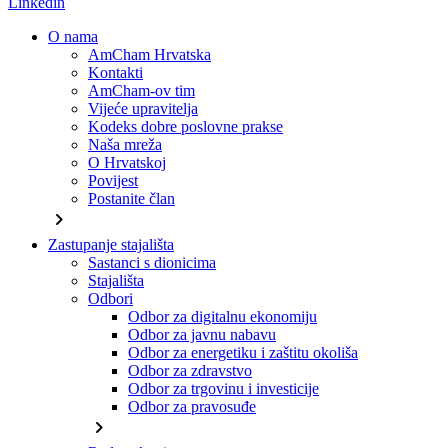
Linkedin
O nama
AmCham Hrvatska
Kontakti
AmCham-ov tim
Vijeće upravitelja
Kodeks dobre poslovne prakse
Naša mreža
O Hrvatskoj
Povijest
Postanite član
chevron_right
Zastupanje stajališta
Sastanci s dionicima
Stajališta
Odbori
Odbor za digitalnu ekonomiju
Odbor za javnu nabavu
Odbor za energetiku i zaštitu okoliša
Odbor za zdravstvo
Odbor za trgovinu i investicije
Odbor za pravosuđe
chevron_right