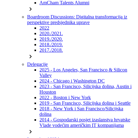
AmCham Talents Alumni
chevron_right
Boardroom Discussions: Digitalna transformacija iz
perspektive predsjednika uprave
2022
2020./2021.
2019./2020.
2018./2019.
2017./2018.
chevron_right
Delegacije
2025 - Los Angeles, San Francisco & Silicon
Valley
2024 - Chicago i Washington DC
2023 - San Francisco, Silicijska dolina, Austin i
Houston
2022 - Boston i New York
2019 - San Francisco, Silicijska dolina i Seattle
2018 - New York i San Francisco/Silicijska
dolina
2014 - Gospodarski posjet izaslanstva hrvatske
Vlade vodećim američkim IT kompanijama
chevron_right