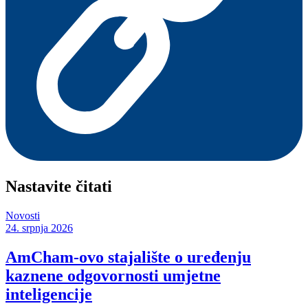
Nastavite čitati
Novosti
24. srpnja 2026
AmCham-ovo stajalište o uređenju
kaznene odgovornosti umjetne
inteligencije