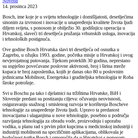
Novosti
14. prosinca 2023
Bosch, ime koje je u svijetu tehnologije i domišljatosti, desetljećima
sinonim za izvrsnost i inovacije u unapređenju kvalitete života ljudi
diljem svijeta, s ponosom je obilježio 30. godišnjicu operacija u
Hrvatskoj, slaveći tri desetljeća pružanja vrhunskih usluga, inovacija
i tehnoloških postignuća.
Ove godine Bosch Hrvatska slavi tri desetljeća od osnutka u
Zagrebu, u ožujku 1993. godine, početka misije u Hrvatskoj i ovog
nevjerojatnog putovanja. Tijekom proteklih 30 godina, neprestano
su uspješno povećavane poslovne aktivnosti, broj i širina mreže
kupaca te broj zaposlenika, kojih je danas oko 80 u poslovnim
jedinicama Mobilnost, Energetska i graditeljska tehnologija te Roba
široke potrošnje.
Svi u Boschu pa tako i djelatnici na tržištima Hrvatske, BiH i
Slovenije predani su postizanju ciljeva: očuvanju neovisnosti,
osiguravanju snažnog i smislenog razvoja te korištenja Boscheve
tehnologije za unapređenje života ljudi. Upravo ta predanost
inovacijama i ulaganjima u nove tehnologije, posebno u područja
razvijanja tehnologija za obradu vode, proizvodnju i uporabu
vodika, u planu rad s prvim pilot kupcima u medicinskoj industriji i
industriji mobilnosti na specifičnim aplikacijama, oblikovala je
budućnost tvrtke Bosch i omogućila da u Hrvatskoj s ponosom