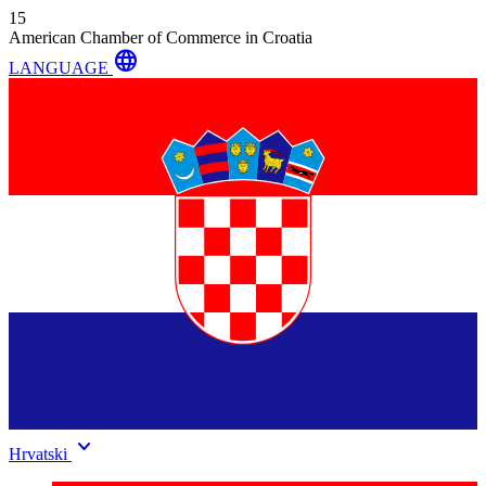
15
American Chamber of Commerce in Croatia
language
LANGUAGE
keyboard_arrow_down
Hrvatski