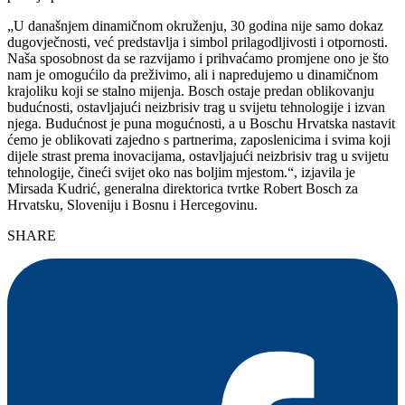
„U današnjem dinamičnom okruženju, 30 godina nije samo dokaz
dugovječnosti, već predstavlja i simbol prilagodljivosti i otpornosti.
Naša sposobnost da se razvijamo i prihvaćamo promjene ono je što
nam je omogućilo da preživimo, ali i napredujemo u dinamičnom
krajoliku koji se stalno mijenja. Bosch ostaje predan oblikovanju
budućnosti, ostavljajući neizbrisiv trag u svijetu tehnologije i izvan
njega. Budućnost je puna mogućnosti, a u Boschu Hrvatska nastavit
ćemo je oblikovati zajedno s partnerima, zaposlenicima i svima koji
dijele strast prema inovacijama, ostavljajući neizbrisiv trag u svijetu
tehnologije, čineći svijet oko nas boljim mjestom.“, izjavila je
Mirsada Kudrić, generalna direktorica tvrtke Robert Bosch za
Hrvatsku, Sloveniju i Bosnu i Hercegovinu.
SHARE