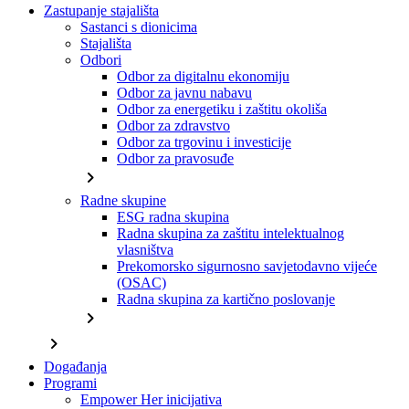
Zastupanje stajališta
Sastanci s dionicima
Stajališta
Odbori
Odbor za digitalnu ekonomiju
Odbor za javnu nabavu
Odbor za energetiku i zaštitu okoliša
Odbor za zdravstvo
Odbor za trgovinu i investicije
Odbor za pravosuđe
chevron_right
Radne skupine
ESG radna skupina
Radna skupina za zaštitu intelektualnog
vlasništva
Prekomorsko sigurnosno savjetodavno vijeće
(OSAC)
Radna skupina za kartično poslovanje
chevron_right
chevron_right
Događanja
Programi
Empower Her inicijativa