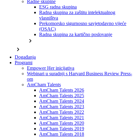
Radne skupine
ESG radna skupina
Radna skupina za zaštitu intelektualnog
vlasništva
Prekomorsko sigurnosno savjetodavno vijeće
(OSAC)
Radna skupina za kartično poslovanje
chevron_right
chevron_right
Događanja
Programi
Empower Her inicijativa
Webinari u suradnji s Harvard Business Review Press-
om
AmCham Talents
AmCham Talents 2026
AmCham Talents 2025
AmCham Talents 2024
AmCham Talents 2023
AmCham Talents 2022
AmCham Talents 2021
AmCham Talents 2020
AmCham Talents 2019
AmCham Talents 2018