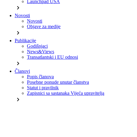
Launchpad USA
chevron_right
Novosti
Novosti
Objave za medije
chevron_right
Publikacije
Godišnjaci
News&Views
Transatlantski i EU odnosi
chevron_right
Članovi
Popis članova
Posebne ponude unutar članstva
Statut i pravilnik
Zapisnici sa sastanaka Vijeća upravitelja
chevron_right