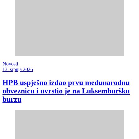
Novosti
13. srpnja 2026
HPB uspješno izdao prvu međunarodnu
obveznicu i uvrstio je na Luksemburšku
burzu