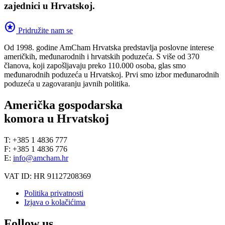
zajednici u Hrvatskoj.
stars
Pridružite nam se
Od 1998. godine AmCham Hrvatska predstavlja poslovne interese
američkih, međunarodnih i hrvatskih poduzeća. S više od 370
članova, koji zapošljavaju preko 110.000 osoba, glas smo
međunarodnih poduzeća u Hrvatskoj. Prvi smo izbor međunarodnih
poduzeća u zagovaranju javnih politika.
Američka gospodarska
komora u Hrvatskoj
T: +385 1 4836 777
F: +385 1 4836 776
E:
info@amcham.hr
VAT ID: HR 91127208369
Politika privatnosti
Izjava o kolačićima
Follow us