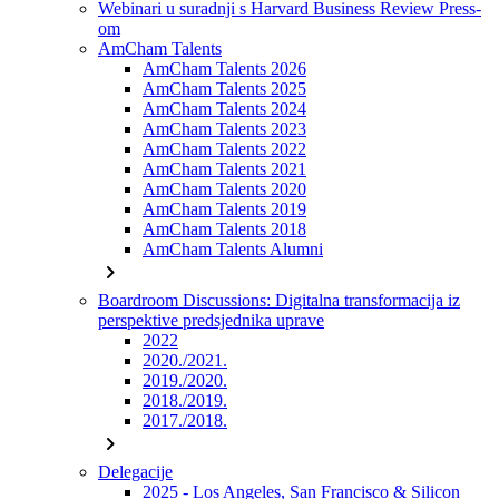
Webinari u suradnji s Harvard Business Review Press-
om
AmCham Talents
AmCham Talents 2026
AmCham Talents 2025
AmCham Talents 2024
AmCham Talents 2023
AmCham Talents 2022
AmCham Talents 2021
AmCham Talents 2020
AmCham Talents 2019
AmCham Talents 2018
AmCham Talents Alumni
chevron_right
Boardroom Discussions: Digitalna transformacija iz
perspektive predsjednika uprave
2022
2020./2021.
2019./2020.
2018./2019.
2017./2018.
chevron_right
Delegacije
2025 - Los Angeles, San Francisco & Silicon