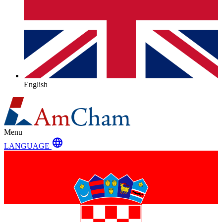
English
Menu
language
LANGUAGE