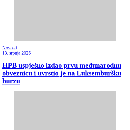
Novosti
13. srpnja 2026
HPB uspješno izdao prvu međunarodnu
obveznicu i uvrstio je na Luksemburšku
burzu