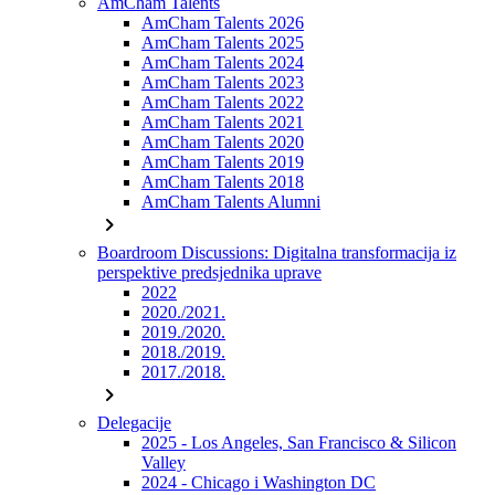
AmCham Talents
AmCham Talents 2026
AmCham Talents 2025
AmCham Talents 2024
AmCham Talents 2023
AmCham Talents 2022
AmCham Talents 2021
AmCham Talents 2020
AmCham Talents 2019
AmCham Talents 2018
AmCham Talents Alumni
chevron_right
Boardroom Discussions: Digitalna transformacija iz
perspektive predsjednika uprave
2022
2020./2021.
2019./2020.
2018./2019.
2017./2018.
chevron_right
Delegacije
2025 - Los Angeles, San Francisco & Silicon
Valley
2024 - Chicago i Washington DC