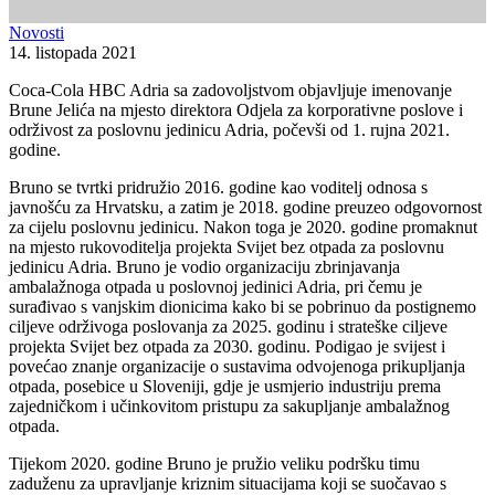
Novosti
14. listopada 2021
Coca-Cola HBC Adria sa zadovoljstvom objavljuje imenovanje
Brune Jelića na mjesto direktora Odjela za korporativne poslove i
održivost za poslovnu jedinicu Adria, počevši od 1. rujna 2021.
godine.
Bruno se tvrtki pridružio 2016. godine kao voditelj odnosa s
javnošću za Hrvatsku, a zatim je 2018. godine preuzeo odgovornost
za cijelu poslovnu jedinicu. Nakon toga je 2020. godine promaknut
na mjesto rukovoditelja projekta Svijet bez otpada za poslovnu
jedinicu Adria. Bruno je vodio organizaciju zbrinjavanja
ambalažnoga otpada u poslovnoj jedinici Adria, pri čemu je
surađivao s vanjskim dionicima kako bi se pobrinuo da postignemo
ciljeve održivoga poslovanja za 2025. godinu i strateške ciljeve
projekta Svijet bez otpada za 2030. godinu. Podigao je svijest i
povećao znanje organizacije o sustavima odvojenoga prikupljanja
otpada, posebice u Sloveniji, gdje je usmjerio industriju prema
zajedničkom i učinkovitom pristupu za sakupljanje ambalažnog
otpada.
Tijekom 2020. godine Bruno je pružio veliku podršku timu
zaduženu za upravljanje kriznim situacijama koji se suočavao s