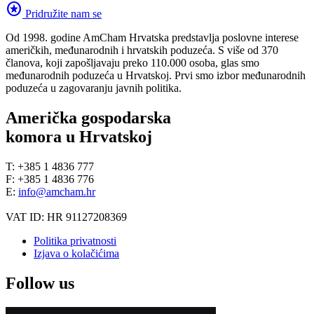
stars
Pridružite nam se
Od 1998. godine AmCham Hrvatska predstavlja poslovne interese
američkih, međunarodnih i hrvatskih poduzeća. S više od 370
članova, koji zapošljavaju preko 110.000 osoba, glas smo
međunarodnih poduzeća u Hrvatskoj. Prvi smo izbor međunarodnih
poduzeća u zagovaranju javnih politika.
Američka gospodarska
komora u Hrvatskoj
T: +385 1 4836 777
F: +385 1 4836 776
E:
info@amcham.hr
VAT ID: HR 91127208369
Politika privatnosti
Izjava o kolačićima
Follow us