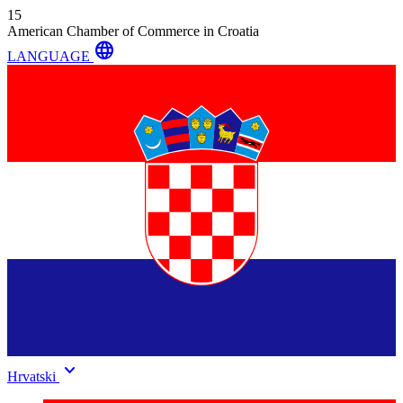
15
American Chamber of Commerce in Croatia
language
LANGUAGE
keyboard_arrow_down
Hrvatski