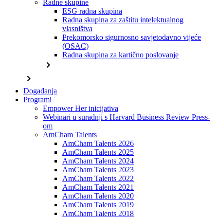
Radne skupine
ESG radna skupina
Radna skupina za zaštitu intelektualnog
vlasništva
Prekomorsko sigurnosno savjetodavno vijeće
(OSAC)
Radna skupina za kartično poslovanje
chevron_right
chevron_right
Događanja
Programi
Empower Her inicijativa
Webinari u suradnji s Harvard Business Review Press-
om
AmCham Talents
AmCham Talents 2026
AmCham Talents 2025
AmCham Talents 2024
AmCham Talents 2023
AmCham Talents 2022
AmCham Talents 2021
AmCham Talents 2020
AmCham Talents 2019
AmCham Talents 2018