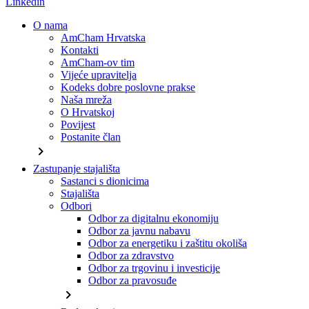
Linkedin
O nama
AmCham Hrvatska
Kontakti
AmCham-ov tim
Vijeće upravitelja
Kodeks dobre poslovne prakse
Naša mreža
O Hrvatskoj
Povijest
Postanite član
chevron_right
Zastupanje stajališta
Sastanci s dionicima
Stajališta
Odbori
Odbor za digitalnu ekonomiju
Odbor za javnu nabavu
Odbor za energetiku i zaštitu okoliša
Odbor za zdravstvo
Odbor za trgovinu i investicije
Odbor za pravosuđe
chevron_right