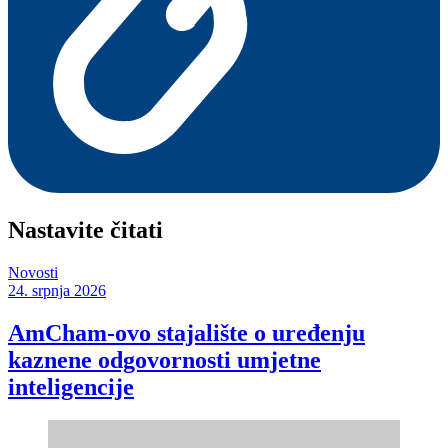
Nastavite čitati
Novosti
24. srpnja 2026
AmCham-ovo stajalište o uređenju
kaznene odgovornosti umjetne
inteligencije