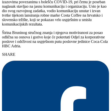
izazovima povezanima s bolešću COVID-19, pri čemu je poseban
naglasak stavljao na jasnu komunikaciju i organizaciju. Usto je kao
dio svog razvojnog zadatka, vodio komunikaciju unutar i izvan
tvrtke tijekom lansiranja robne marke Costa Coffee na hrvatsko i
slovensko tržište, koji se pokazao vrlo uspješnim u smislu
komunikacijskih rezultata.
Širina Bruninog stručnog znanja i njegova motiviranost za posao
odlična su osnova i gorivo koje će pokretati Odjel za korporativne
poslove i održivost na uspješnom putu poslovne jedinice Coca-Cola
HBC Adria.
SHARE