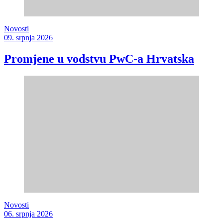
Novosti
09. srpnja 2026
Promjene u vodstvu PwC-a Hrvatska
Novosti
06. srpnja 2026