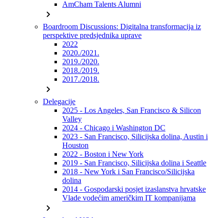
AmCham Talents Alumni
chevron_right
Boardroom Discussions: Digitalna transformacija iz
perspektive predsjednika uprave
2022
2020./2021.
2019./2020.
2018./2019.
2017./2018.
chevron_right
Delegacije
2025 - Los Angeles, San Francisco & Silicon
Valley
2024 - Chicago i Washington DC
2023 - San Francisco, Silicijska dolina, Austin i
Houston
2022 - Boston i New York
2019 - San Francisco, Silicijska dolina i Seattle
2018 - New York i San Francisco/Silicijska
dolina
2014 - Gospodarski posjet izaslanstva hrvatske
Vlade vodećim američkim IT kompanijama
chevron_right