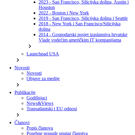
2023 - San Francisco, Silicijska dolina, Austin i
Houston
2022 - Boston i New York
2019 - San Francisco, Silicijska dolina i Seattle
2018 - New York i San Francisco/Silicijska
dolina
2014 - Gospodarski posjet izaslanstva hrvatske
Vlade vodećim američkim IT kompanijama
chevron_right
Launchpad USA
chevron_right
Novosti
Novosti
Objave za medije
chevron_right
Publikacije
Godišnjaci
News&Views
Transatlantski i EU odnosi
chevron_right
Članovi
Popis članova
Posebne ponude unutar članstva