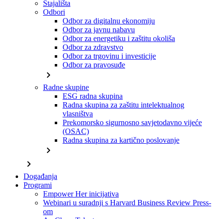
Stajališta
Odbori
Odbor za digitalnu ekonomiju
Odbor za javnu nabavu
Odbor za energetiku i zaštitu okoliša
Odbor za zdravstvo
Odbor za trgovinu i investicije
Odbor za pravosuđe
chevron_right
Radne skupine
ESG radna skupina
Radna skupina za zaštitu intelektualnog
vlasništva
Prekomorsko sigurnosno savjetodavno vijeće
(OSAC)
Radna skupina za kartično poslovanje
chevron_right
chevron_right
Događanja
Programi
Empower Her inicijativa
Webinari u suradnji s Harvard Business Review Press-
om