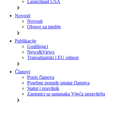
Launchpad USA
chevron_right
Novosti
Novosti
Objave za medije
chevron_right
Publikacije
Godišnjaci
News&Views
Transatlantski i EU odnosi
chevron_right
Članovi
Popis članova
Posebne ponude unutar članstva
Statut i pravilnik
Zapisnici sa sastanaka Vijeća upravitelja
chevron_right