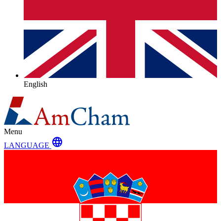
English
Menu
language
LANGUAGE