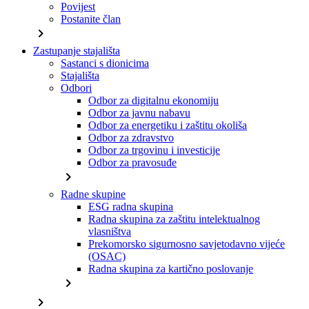
Povijest
Postanite član
chevron_right
Zastupanje stajališta
Sastanci s dionicima
Stajališta
Odbori
Odbor za digitalnu ekonomiju
Odbor za javnu nabavu
Odbor za energetiku i zaštitu okoliša
Odbor za zdravstvo
Odbor za trgovinu i investicije
Odbor za pravosuđe
chevron_right
Radne skupine
ESG radna skupina
Radna skupina za zaštitu intelektualnog
vlasništva
Prekomorsko sigurnosno savjetodavno vijeće
(OSAC)
Radna skupina za kartično poslovanje
chevron_right
chevron_right