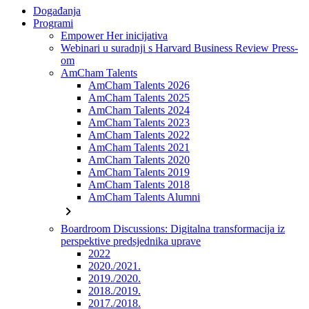
Događanja
Programi
Empower Her inicijativa
Webinari u suradnji s Harvard Business Review Press-
om
AmCham Talents
AmCham Talents 2026
AmCham Talents 2025
AmCham Talents 2024
AmCham Talents 2023
AmCham Talents 2022
AmCham Talents 2021
AmCham Talents 2020
AmCham Talents 2019
AmCham Talents 2018
AmCham Talents Alumni
chevron_right
Boardroom Discussions: Digitalna transformacija iz
perspektive predsjednika uprave
2022
2020./2021.
2019./2020.
2018./2019.
2017./2018.