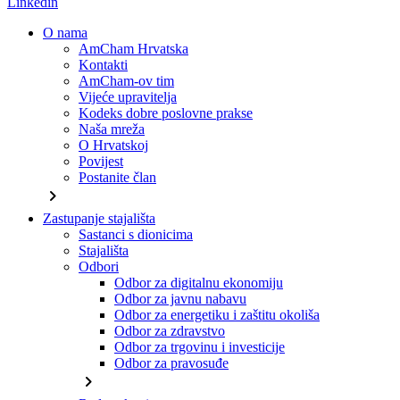
Linkedin
O nama
AmCham Hrvatska
Kontakti
AmCham-ov tim
Vijeće upravitelja
Kodeks dobre poslovne prakse
Naša mreža
O Hrvatskoj
Povijest
Postanite član
chevron_right
Zastupanje stajališta
Sastanci s dionicima
Stajališta
Odbori
Odbor za digitalnu ekonomiju
Odbor za javnu nabavu
Odbor za energetiku i zaštitu okoliša
Odbor za zdravstvo
Odbor za trgovinu i investicije
Odbor za pravosuđe
chevron_right