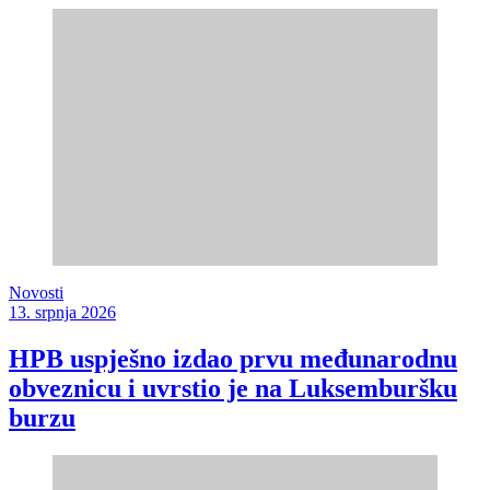
Novosti
13. srpnja 2026
HPB uspješno izdao prvu međunarodnu
obveznicu i uvrstio je na Luksemburšku
burzu