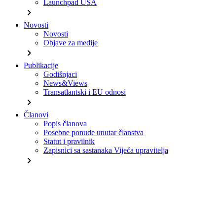
Launchpad USA
chevron_right
Novosti
Novosti
Objave za medije
chevron_right
Publikacije
Godišnjaci
News&Views
Transatlantski i EU odnosi
chevron_right
Članovi
Popis članova
Posebne ponude unutar članstva
Statut i pravilnik
Zapisnici sa sastanaka Vijeća upravitelja
chevron_right