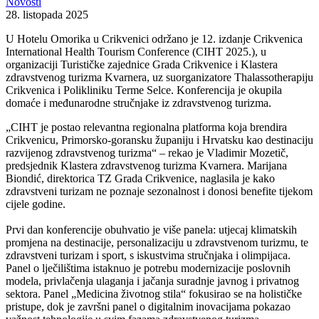
Novosti
28. listopada 2025
U Hotelu Omorika u Crikvenici održano je 12. izdanje Crikvenica
International Health Tourism Conference (CIHT 2025.), u
organizaciji Turističke zajednice Grada Crikvenice i Klastera
zdravstvenog turizma Kvarnera, uz suorganizatore Thalassotherapiju
Crikvenica i Polikliniku Terme Selce. Konferencija je okupila
domaće i međunarodne stručnjake iz zdravstvenog turizma.
„CIHT je postao relevantna regionalna platforma koja brendira
Crikvenicu, Primorsko-goransku županiju i Hrvatsku kao destinaciju
razvijenog zdravstvenog turizma“ – rekao je Vladimir Mozetič,
predsjednik Klastera zdravstvenog turizma Kvarnera. Marijana
Biondić, direktorica TZ Grada Crikvenice, naglasila je kako
zdravstveni turizam ne poznaje sezonalnost i donosi benefite tijekom
cijele godine.
Prvi dan konferencije obuhvatio je više panela: utjecaj klimatskih
promjena na destinacije, personalizaciju u zdravstvenom turizmu, te
zdravstveni turizam i sport, s iskustvima stručnjaka i olimpijaca.
Panel o lječilištima istaknuo je potrebu modernizacije poslovnih
modela, privlačenja ulaganja i jačanja suradnje javnog i privatnog
sektora. Panel „Medicina životnog stila“ fokusirao se na holističke
pristupe, dok je završni panel o digitalnim inovacijama pokazao