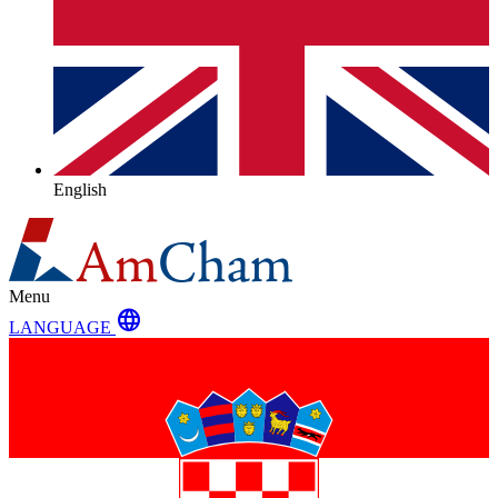
English
Menu
language
LANGUAGE