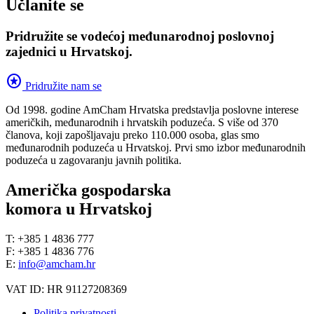
Učlanite se
Pridružite se vodećoj međunarodnoj poslovnoj
zajednici u Hrvatskoj.
stars
Pridružite nam se
Od 1998. godine AmCham Hrvatska predstavlja poslovne interese
američkih, međunarodnih i hrvatskih poduzeća. S više od 370
članova, koji zapošljavaju preko 110.000 osoba, glas smo
međunarodnih poduzeća u Hrvatskoj. Prvi smo izbor međunarodnih
poduzeća u zagovaranju javnih politika.
Američka gospodarska
komora u Hrvatskoj
T: +385 1 4836 777
F: +385 1 4836 776
E:
info@amcham.hr
VAT ID: HR 91127208369
Politika privatnosti