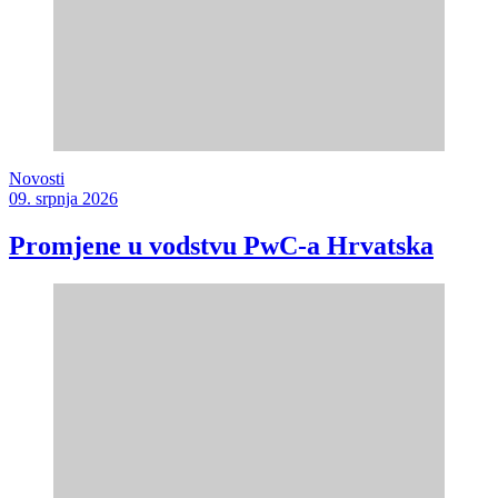
Novosti
09. srpnja 2026
Promjene u vodstvu PwC-a Hrvatska