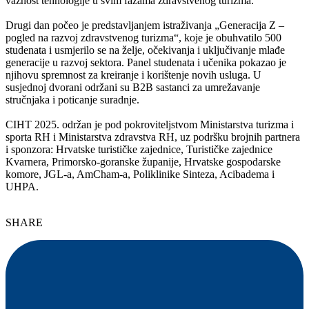
važnost tehnologije u svim fazama zdravstvenog turizma.
Drugi dan počeo je predstavljanjem istraživanja „Generacija Z –
pogled na razvoj zdravstvenog turizma“, koje je obuhvatilo 500
studenata i usmjerilo se na želje, očekivanja i uključivanje mlađe
generacije u razvoj sektora. Panel studenata i učenika pokazao je
njihovu spremnost za kreiranje i korištenje novih usluga. U
susjednoj dvorani održani su B2B sastanci za umrežavanje
stručnjaka i poticanje suradnje.
CIHT 2025. održan je pod pokroviteljstvom Ministarstva turizma i
sporta RH i Ministarstva zdravstva RH, uz podršku brojnih partnera
i sponzora: Hrvatske turističke zajednice, Turističke zajednice
Kvarnera, Primorsko-goranske županije, Hrvatske gospodarske
komore, JGL-a, AmCham-a, Poliklinike Sinteza, Acibadema i
UHPA.
SHARE