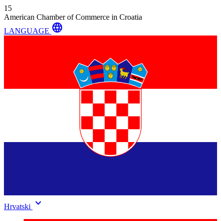
15
American Chamber of Commerce in Croatia
language
LANGUAGE
keyboard_arrow_down
Hrvatski