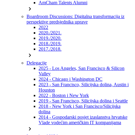
AmCham Talents Alumni
chevron_right
Boardroom Discussions: Digitalna transformacija iz
perspektive predsjednika uprave
2022
2020./2021.
2019./2020.
2018./2019.
2017./2018.
chevron_right
Delegacije
2025 - Los Angeles, San Francisco & Silicon
Valley
2024 - Chicago i Washington DC
2023 - San Francisco, Silicijska dolina, Austin i
Houston
2022 - Boston i New York
2019 - San Francisco, Silicijska dolina i Seattle
2018 - New York i San Francisco/Silicijska
dolina
2014 - Gospodarski posjet izaslanstva hrvatske
Vlade vodećim američkim IT kompanijama
chevron_right