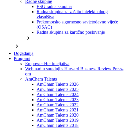
Radne skupine
ESG radna skupina
Radna skupina za zaštitu intelektualnog
vlasništva
Prekomorsko sigurnosno savjetodavno vijeće
(OSAC)
Radna skupina za kartično poslovanje
chevron_right
chevron_right
Događanja
Programi
Empower Her inicijativa
Webinari u suradnji s Harvard Business Review Press-
om
AmCham Talents
AmCham Talents 2026
AmCham Talents 2025
AmCham Talents 2024
AmCham Talents 2023
AmCham Talents 2022
AmCham Talents 2021
AmCham Talents 2020
AmCham Talents 2019
AmCham Talents 2018