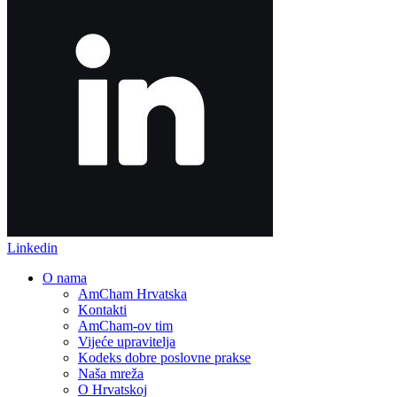
Linkedin
O nama
AmCham Hrvatska
Kontakti
AmCham-ov tim
Vijeće upravitelja
Kodeks dobre poslovne prakse
Naša mreža
O Hrvatskoj